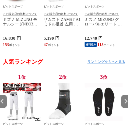
ピットスポーツ
ピットスポーツ
ピットスポーツ
この販売店の送料について
この販売店の送料について
この販売店の送料について
ミズノ MIZUNO モ
ザムスト ZAMST A1
ミズノ MIZUNO グ
ナルシーダNEO3
ミドル足首 左用 足
ローバルエリート ラ
WIDE ELITE
首サポーター 13SS
イトレボエリート2
(MONARCIDA) サッ
(NEW A1ミドル(左))
野球 金具 スパイク
カースパイク ワイド
白 シューズ 軽量
16,830 円
5,190 円
12,740 円
6
26AW (P1GA262154)
24SS (11GM241001)
ン
153
47
115
5
送料込み
人気ランキング
ランキングをもっと見る
1
2
3
位
位
位
ピットスポーツ
ピットスポーツ
ピットスポーツ