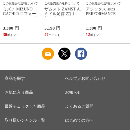
この販売店の送料について
この販売店の送料について
この販売店の送料について
ミズノ MIZUNO
ザムスト ZAMST A1
アシックス asics
GACHIユニフォーム
ミドル足首 左用 足
PERFORMANCE
パンツ(ジュニア) 練
首サポーター 13SS
SOCKLINER(EXTRA
習着 JR 野球 ユニフ
(NEW A1ミドル(左))
WIDE) FW コクナイ
ォーム 練習用ユニフ
(1173A028)
2
3,380 円
5,190 円
1,390 円
1
ォームパンツ GACHI
30
47
12
1
PANTS
(12JD2F8001/8401)
商品を探す
ヘルプ／お問い合わせ
お気に入り商品
お知らせ
最近チェックした商品
よくあるご質問
取り扱いジャンル一覧
はじめての方へ