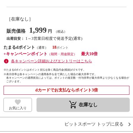
［在庫なし］
1,999
販売価格
円
（税込）
1～3営業日程度で発送予定(通常)
出荷目安：
たまるdポイント
18
（通常）
+キャンペーンポイント
最大10倍
（期間・用途限定）
各キャンペーン詳細およびエントリーはこちら
※たまるdポイントはポイント支払を除く商品代金(税抜)の1％です。
※
表示倍率は各キャンペーンの適用条件を全て満たした場合の最大倍率です。
各キャンペーンの適用状況によっては、ポイントの進呈数・付与倍率が最大倍率より少なくなる場合が
ございます。
dカードでお支払ならポイント3倍
remove_shopping_cart
在庫なし
お気に入り
ピットスポーツ トップに戻る