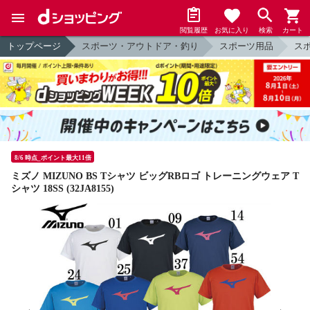
閲覧履歴
お気に入り
検索
カート
トップページ
スポーツ・アウトドア・釣り
スポーツ用品
ス
8/6 時点_ポイント最大11倍
ミズノ MIZUNO BS Tシャツ ビッグRBロゴ トレーニングウェア T
シャツ 18SS (32JA8155)