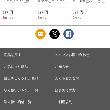
１４０ｇ×３Ｐ 幅７
ささみ入り １４０ｇ
かつお節入り １４０
５×奥行７５×高さ１
×３Ｐ 幅７５×奥行７
ｇ×３Ｐ 幅７５×奥行
３０mm
５×高さ１３０mm
７５×高さ１３０mm
327 円
327 円
327 円
3
2
2
2
3
商品を探す
ヘルプ／お問い合わせ
お気に入り商品
お知らせ
最近チェックした商品
よくあるご質問
取り扱いジャンル一覧
はじめての方へ
取り扱い店舗一覧
ご利用規約