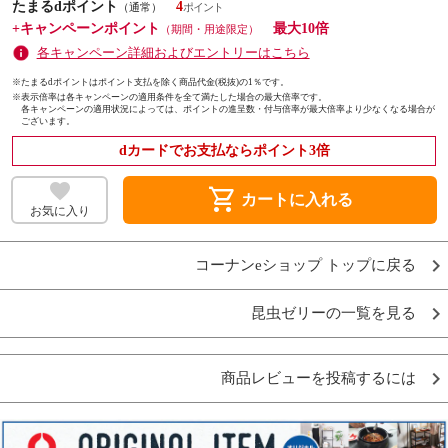
たまるdポイント
4
（通常）
+キャンペーンポイント
最大10倍
（期間・用途限定）
各キャンペーン詳細およびエントリーはこちら
※たまるdポイントはポイント支払を除く商品代金(税抜)の1％です。
※
表示倍率は各キャンペーンの適用条件を全て満たした場合の最大倍率です。
各キャンペーンの適用状況によっては、ポイントの進呈数・付与倍率が最大倍率より少なくなる場合が
ございます。
dカードでお支払ならポイント3倍
shopping_cart
カートに入れる
お気に入り
コーナンeショップ トップに戻る
昆虫ゼリーの一覧を見る
商品レビューを投稿するには