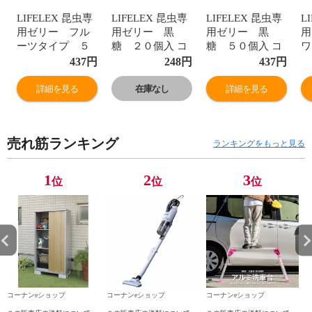
LIFELEX 昆虫専
LIFELEX 昆虫専
LIFELEX 昆虫専
L
用ゼリー フル
用ゼリー 黒
用ゼリー 黒
用
ーツタイプ ５
糖 ２０個入 コ
糖 ５０個入 コ
０個入 コーナン
ーナンオリジナ
ーナンオリジナ
５
437
円
248
円
437
円
オリジナル
ル
ル
ン
詳細を見る
在庫なし
詳細を見る
売れ筋ランキング
ランキングをもっと見る
1
2
3
位
位
位
コーナンeショップ
コーナンeショップ
コーナンeショップ