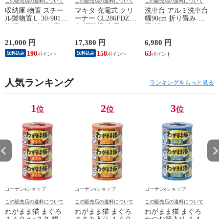
この販売店の送料について
この販売店の送料について
この販売店の送料について
収納庫 物置 スチー
マキタ 充電式 クリ
洗車台 アルミ洗車台
ル製物置Ｌ 30-9016
ーナー CL286FDZW
幅90cm 折り畳み 折
約幅89×奥行47×高さ
白 掃除機 充電クリ
畳 折りたたみ すっ
162cm 組立式 コーナ
ーナー 静かでパワフ
きり収納 踏台 踏み
ンオリジナル
ルな吸引力 18V サイ
台 脚立 作業台 足場
21,000 円
17,380 円
6,980 円
6
LIFELEX 【送料込
クロン一体式 新生活
さびにくい 丈夫 軽
190
158
63
5
送料込み
送料込み
み】スチール製 収納
収納簡単 持ち運び便
量 コーナンオリジナ
庫 おうちの外壁やお
利 【送料込み】
ル
庭に馴染むカラー 移
動棚２枚・カギ付・
人気ランキング
ランキングをもっと見る
Ｌ型金具付２梱包 物
置 園芸用品の収納に
DIY工具の収納に 樹
1
2
3
位
位
位
脂塗装
コーナンeショップ
コーナンeショップ
コーナンeショップ
この販売店の送料について
この販売店の送料について
この販売店の送料について
わがまま猫 まぐろ
わがまま猫 まぐろ
わがまま猫 まぐろ