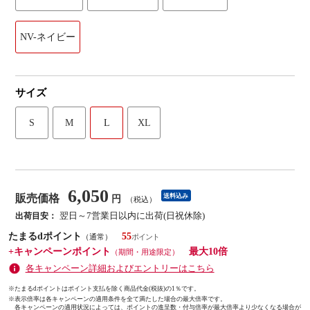
NV-ネイビー
サイズ
S
M
L
XL
6,050
販売価格
送料込み
円
（税込）
翌日～7営業日以内に出荷(日祝休除)
出荷目安：
たまるdポイント
55
（通常）
+キャンペーンポイント
最大10倍
（期間・用途限定）
各キャンペーン詳細およびエントリーはこちら
※たまるdポイントはポイント支払を除く商品代金(税抜)の1％です。
※
表示倍率は各キャンペーンの適用条件を全て満たした場合の最大倍率です。
各キャンペーンの適用状況によっては、ポイントの進呈数・付与倍率が最大倍率より少なくなる場合が