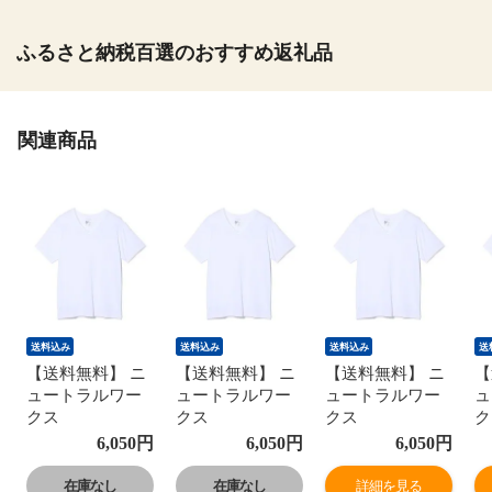
ふるさと納税百選のおすすめ返礼品
関連商品
送料込み
送料込み
送料込み
送
【送料無料】 ニ
【送料無料】 ニ
【送料無料】 ニ
【
ュートラルワー
ュートラルワー
ュートラルワー
ュ
クス
クス
クス
ク
NEUTRALWORKS.
NEUTRALWORKS.
NEUTRALWORKS.
N
6,050
円
6,050
円
6,050
円
エヌスキン
エヌスキン
エヌスキン
エ
NSKIN BASIC
NSKIN BASIC
NSKIN BASIC
N
在庫なし
在庫なし
詳細を見る