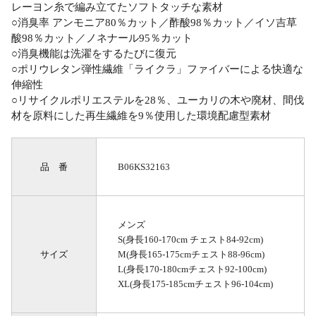
レーヨン糸で編み立てたソフトタッチな素材
○消臭率 アンモニア80％カット／酢酸98％カット／イソ吉草
酸98％カット／ノネナール95％カット
○消臭機能は洗濯をするたびに復元
○ポリウレタン弾性繊維「ライクラ」ファイバーによる快適な
伸縮性
○リサイクルポリエステルを28％、ユーカリの木や廃材、間伐
材を原料にした再生繊維を9％使用した環境配慮型素材
品 番
B06KS32163
メンズ
S(身長160-170cm チェスト84-92cm)
サイズ
M(身長165-175cmチェスト88-96cm)
L(身長170-180cmチェスト92-100cm)
XL(身長175-185cmチェスト96-104cm)