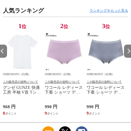
セルヴァン 一般医療
長袖 スポーツ
日本製
機器
人気ランキング
ランキングをもっと見る
1
2
3
位
位
位
SHIROHATO（白鳩）
SHIROHATO（白鳩）
SHIROHATO（白鳩）
S
この販売店の送料について
この販売店の送料について
この販売店の送料について
グンゼ GUNZE 快適
ワコール レディース
ワコール レディース
工房 半袖 V首 Tシャ
下着 ショーツ ディ
下着 ショーツ ディ
ツ メンズ インナー
アヒップショーツ
アヒップショーツ
綿100％ Vネック 日
DearHip Shorts 綿混
DearHip Shorts 綿混
本製 抗菌防臭
スタンダード ノーマ
スタンダード ノーマ
968 円
990 円
990 円
7
ルショーツ ML
ルショーツ ML
8
9
9
6
Wacoal
Wacoal