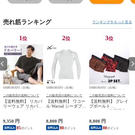
LIGHT SHORT
LIGHT SHORT
LIGHT SHORT
L
SLEEVE V-NECK
SLEEVE V-NECK
SLEEVE V-NECK
S
半袖 Vネック T
半袖 Vネック T
半袖 Vネック T
半
売れ筋ランキング
シャツ インナー
シャツ インナー
シャツ インナー
シ
ランキングをもっと見る
MXP 消臭 メンズ
MXP 消臭 メンズ
MXP 消臭 メンズ
M
1
2
3
位
位
位
SHIROHATO（白鳩）
SHIROHATO（白鳩）
SHIROHATO（白鳩）
S
この販売店の送料について
この販売店の送料について
この販売店の送料について
【送料無料】 リカバ
【送料無料】 ワコー
【送料無料】 グレイ
リーウェア リカバリ
ル Wacoal シーダブリ
ブボールト
ーパジャマ 半袖 メ
ューエックス CW-X
Gravevault 数量限定
ンズ 上下セット ル
Mens JAO009
M L XL サイズ ボク
ームウェア パジャマ
JYURYU 柔流 ジュウ
サーパンツ おまかせ
9,350 円
8,800 円
8,800 円
9
リカバリーケア 7分
リュウ メンズ トッ
3P 福袋 ショート ロ
85
80
80
8
送料込み
送料込み
送料込み
丈パンツ 疲労回復
プ SML ハイネック
ーライズ 3枚セット