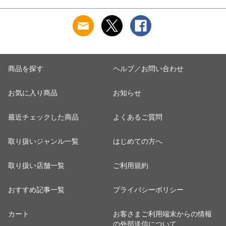
風惣菜 お惣菜 おか
当 フライパン調理
フ から揚げ 中華惣
ず 弁当 グルメ 冷食
一人暮らし 簡単調理
菜 洋風惣菜 お惣菜
グルメ ギフト 外食
おかず 弁当 冷食
温めるだけ ごはん
ご飯 冷食
商品を探す
ヘルプ／お問い合わせ
お気に入り商品
お知らせ
最近チェックした商品
よくあるご質問
取り扱いジャンル一覧
はじめての方へ
取り扱い店舗一覧
ご利用規約
おすすめ記事一覧
プライバシーポリシー
カート
お客さまご利用端末からの情報
の外部送信について