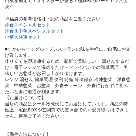
白菜を加えて！オイスターが香る７種具材のバーミヤン八宝
菜×1
※福袋の参考価格は下記の商品をご覧ください。
洋食スペシャルセット
洋食＆中華スペシャルセット
中華大将軍セット
■すかいらーくグループレストランの味を手軽にご自宅にお届
け致します。
作り立てを即冷凍するため、新鮮で美味しい！ 湯せんするだ
け・電子レンジで温めるだけ・フライパンでの簡単調理・美
味しいお惣菜がお召し上がり頂けます。
レンジ 湯せん 簡単調理 便利 時短 冷凍保存 冷凍惣菜 洋食惣
菜 中華惣菜 お惣菜 外食チェーン 外食に行かずに食べ
たいときに融通が利きます。
【お届けについて】
当店の商品はクール冷凍便にてお届けしています。商品の特
性上、宅配BOXや玄関前での置き配でのお受け取りはできま
せん。何卒ご了承ください。
【保存方法について】