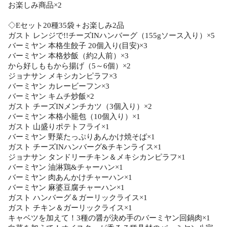
お楽しみ商品×2
◇Eセット20種35袋＋お楽しみ2品
ガスト レンジで!!チーズINハンバーグ（155gソース入り）×5
バーミヤン 本格生餃子 20個入り(目安)×3
バーミヤン 本格炒飯（約2人前）×3
から好しももから揚げ（5～6個）×2
ジョナサン メキシカンピラフ×3
バーミヤン カレービーフン×3
バーミヤン キムチ炒飯×2
ガスト チーズINメンチカツ（3個入り）×2
バーミヤン 本格小籠包（10個入り）×1
ガスト 山盛りポテトフライ×1
バーミヤン 野菜たっぷりあんかけ焼そば×1
ガスト チーズINハンバーグ&チキンライス×1
ジョナサン タンドリーチキン＆メキシカンピラフ×1
バーミヤン 油淋鶏&チャーハン×1
バーミヤン 肉あんかけチャーハン×1
バーミヤン 麻婆豆腐チャーハン×1
ガスト ハンバーグ＆ガーリックライス×1
ガスト チキン＆ガーリックライス×1
キャベツを加えて！3種の醤が決め手のバーミヤン回鍋肉×1