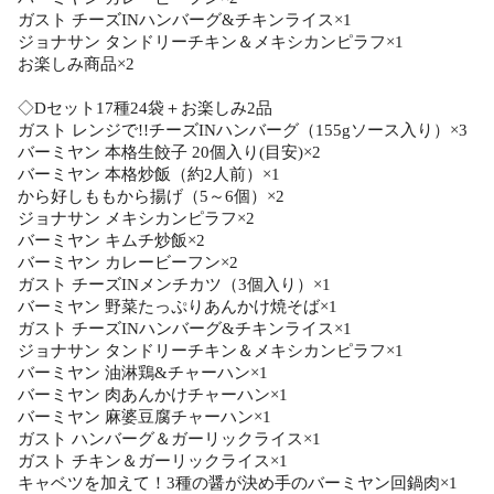
ガスト チーズINハンバーグ&チキンライス×1
ジョナサン タンドリーチキン＆メキシカンピラフ×1
お楽しみ商品×2
◇Dセット17種24袋＋お楽しみ2品
ガスト レンジで!!チーズINハンバーグ（155gソース入り）×3
バーミヤン 本格生餃子 20個入り(目安)×2
バーミヤン 本格炒飯（約2人前）×1
から好しももから揚げ（5～6個）×2
ジョナサン メキシカンピラフ×2
バーミヤン キムチ炒飯×2
バーミヤン カレービーフン×2
ガスト チーズINメンチカツ（3個入り）×1
バーミヤン 野菜たっぷりあんかけ焼そば×1
ガスト チーズINハンバーグ&チキンライス×1
ジョナサン タンドリーチキン＆メキシカンピラフ×1
バーミヤン 油淋鶏&チャーハン×1
バーミヤン 肉あんかけチャーハン×1
バーミヤン 麻婆豆腐チャーハン×1
ガスト ハンバーグ＆ガーリックライス×1
ガスト チキン＆ガーリックライス×1
キャベツを加えて！3種の醤が決め手のバーミヤン回鍋肉×1