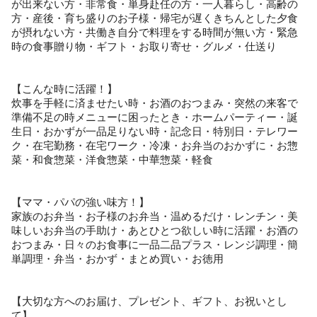
が出来ない方・非常食・単身赴任の方・一人暮らし・高齢の
方・産後・育ち盛りのお子様・帰宅が遅くきちんとした夕食
が摂れない方・共働き自分で料理をする時間が無い方・緊急
時の食事贈り物・ギフト・お取り寄せ・グルメ・仕送り
【こんな時に活躍！】
炊事を手軽に済ませたい時・お酒のおつまみ・突然の来客で
準備不足の時メニューに困ったとき・ホームパーティー・誕
生日・おかずが一品足りない時・記念日・特別日・テレワー
ク・在宅勤務・在宅ワーク・冷凍・お弁当のおかずに・お惣
菜・和食惣菜・洋食惣菜・中華惣菜・軽食
【ママ・パパの強い味方！】
家族のお弁当・お子様のお弁当・温めるだけ・レンチン・美
味しいお弁当の手助け・あとひとつ欲しい時に活躍・お酒の
おつまみ・日々のお食事に一品二品プラス・レンジ調理・簡
単調理・弁当・おかず・まとめ買い・お徳用
【大切な方へのお届け、プレゼント、ギフト、お祝いとし
て】