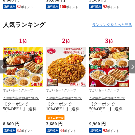
8,860 円
10,800 円
9,960 円
8
ーグ 炒飯 から揚げ
バーミヤン ジョナサ
ット（6種9袋） / 炒
82
100
92
送料込み
送料込み
送料込み
ピラフ 中華惣菜 洋
ン から好し
飯 ハンバーグ ピラ
風惣菜 お惣菜 おか
フ から揚げ 中華惣
ず 弁当 グルメ 冷食
菜 洋風惣菜 お惣菜
人気ランキング
おかず 弁当 冷食
ランキングをもっと見る
1
2
3
位
位
位
すかいらーくグループ
すかいらーくグループ
すかいらーくグループ
この販売店の送料について
この販売店の送料について
この販売店の送料について
【クーポンで
【クーポンで
【クーポンで
50%OFF！】 送料無
10%OFF！】 送料無
50%OFF！】 送料無
料 すかいらーく グ
料 冷凍食品 惣菜 ピ
料 冷凍食品 惣菜 餃
ルメデビューセット
ラフ/ ジョナサン メ
タイムセール
子 ハンバーグ/洋食
（5種7袋） / ハンバ
キシカンピラフ 230
＆中華スペシャルセ
8,860 円
3,680 円
9,960 円
2
ーグ 炒飯 から揚げ
ｇ×8袋/ 洋食 洋風惣
ット（6種9袋） / 炒
82
34
92
送料込み
送料込み
送料込み
ピラフ 中華惣菜 洋
菜 お惣菜 おかず 弁
飯 ハンバーグ ピラ