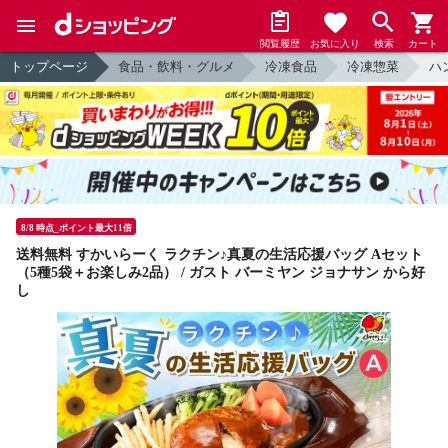
閲覧履歴
お気に入り
検索
カート
トップページ
食品・飲料・グルメ
冷凍食品
冷凍惣菜
ハ
8/8 時点_ポイント最大11倍
送料無料 すかいらーく ラクチン♪真夏の生活応援バッグ Aセット
（5種5袋＋お楽しみ2品） / ガスト バーミヤン ジョナサン から好
し