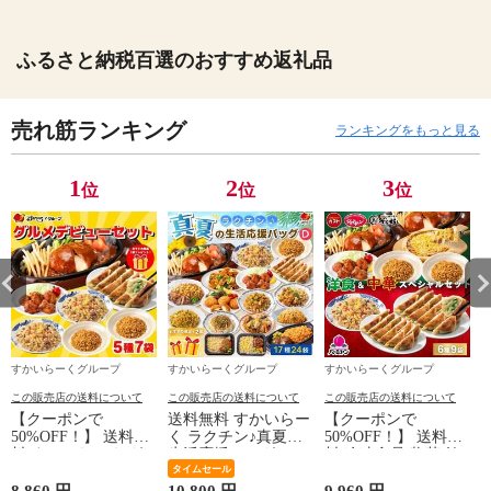
ふるさと納税百選のおすすめ返礼品
売れ筋ランキング
ランキングをもっと見る
1
2
3
位
位
位
すかいらーくグループ
すかいらーくグループ
すかいらーくグループ
この販売店の送料について
この販売店の送料について
この販売店の送料について
【クーポンで
送料無料 すかいらー
【クーポンで
50%OFF！】 送料無
く ラクチン♪真夏の
50%OFF！】 送料無
料 すかいらーく グ
生活応援バッグ Dセ
料 冷凍食品 惣菜 餃
ルメデビューセット
ット （17種24袋＋お
タイムセール
子 ハンバーグ/洋食
（5種7袋） / ハンバ
楽しみ2品） / ガスト
＆中華スペシャルセ