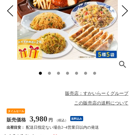
販売店：すかいらーくグループ
この販売店の送料について
タイムセール
3,980
販売価格
送料込み
円
（税込）
配送日指定ない場合2~4営業日以内の発送
出荷目安：