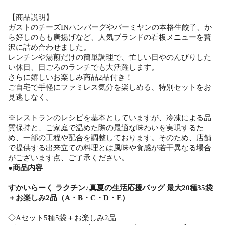
【商品説明】
ガストのチーズINハンバーグやバーミヤンの本格生餃子、か
ら好しのもも唐揚げなど、人気ブランドの看板メニューを贅
沢に詰め合わせました。
レンチンや湯煎だけの簡単調理で、忙しい日やのんびりした
い休日、日ごろのランチでも大活躍します。
さらに嬉しいお楽しみ商品2品付き！
ご自宅で手軽にファミレス気分を楽しめる、特別セットをお
見逃しなく。
※レストランのレシピを基本としていますが、冷凍による品
質保持と、ご家庭で温めた際の最適な味わいを実現するた
め、一部の工程や配合を調整しております。そのため、店舗
で提供する出来立ての料理とは風味や食感が若干異なる場合
がございます点、ご了承ください。
●商品内容
すかいらーく ラクチン♪真夏の生活応援バッグ 最大20種35袋
＋お楽しみ2品（A・B・C・D・E）
◇Aセット5種5袋＋お楽しみ2品