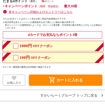
たまるdポイント
36
（通常）
+キャンペーンポイント
最大10倍
（期間・用途限定）
各キャンペーン詳細およびエントリーはこちら
※たまるdポイントはポイント支払を除く商品代金(税抜)の1％です。
※
表示倍率は各キャンペーンの適用条件を全て満たした場合の最大倍率です。
各キャンペーンの適用状況によっては、ポイントの進呈数・付与倍率が最大倍率より少なくなる場合が
ございます。
dカードでお支払ならポイント3倍
1000円
OFFクーポン
100円
OFFクーポン
※クーポン適用後の費用は決済画面で確認できます
shopping_cart
カートに入れる
お気に入り
すかいらーくグループ トップに戻る