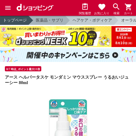
閲覧履歴
お気に入り
検索
カート
トップページ
医薬品・サプリ
ヘアケア・ボディケア
オーラ
8/7 時点_ポイント最大11倍
アース ヘルパータスケ モンダミン マウススプレー うるおいジュ
ーシー 80ml