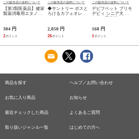
この販売店の送料について
この販売店の送料について
この販売店の送料について
【第3類医薬品】健栄
◆サントリー ボスと
デビフペット プリモ
製薬消毒用エタノー
ろけるカフェオレ
デビィ シニア犬 サ
ルIP 500ml
500ml
サミ＆薩摩芋ペース
ト 95g
3
304 円
2,850 円
168 円
8
2
26
1
0
商品を探す
ヘルプ／お問い合わせ
お気に入り商品
お知らせ
最近チェックした商品
よくあるご質問
取り扱いジャンル一覧
はじめての方へ