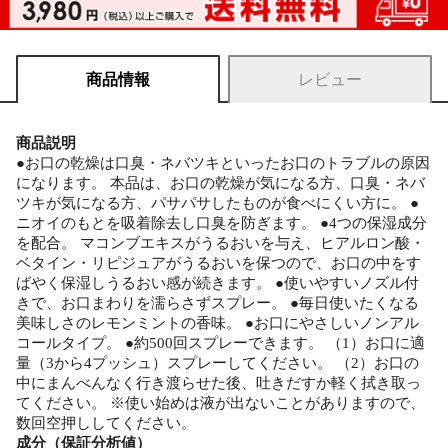
商品情報
レビュー
商品説明
●お口の乾燥は口臭・ネバツキといったお口のトラブルの原因
になります。 本品は、お口の乾燥が気になる方、口臭・ネバ
ツキが気になる方、パサパサしたものが食べにくい方に。 ●
ニオイのもとを吸着除去し口臭を防ぎます。 ●4つの保湿成分
を配合。 マコンブエキスがうるおいを与え、ヒアルロン酸・
ベタイン・リピジュアがうるおいを保つので、お口の中をす
ばやく保湿しうるおい感が続きます。 ●使いやすいノズル付
きで、お口まわりを濡らさずスプレー。 ●毎日使いたくなる
美味しさのレモンミントの香味。 ●お口にやさしいノンアル
コールタイプ。 ●約500回スプレーできます。 （1）お口に適
量（3から4プッシュ）スプレーしてください。 （2）お口の
中にまんべんなく行き渡らせた後、吐きだすか軽く拭き取っ
てください。 ※使い始めは液が出ないことがありますので、
数回空押ししてください。
成分（保証分析値）