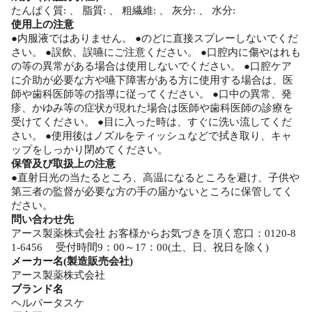
たんぱく質: 、 脂質: 、 粗繊維: 、 灰分: 、 水分:
使用上の注意
●内服液ではありません。 ●のどに直接スプレーしないでくだ
さい。 ●誤飲、誤嚥にご注意ください。 ●口腔内に傷やはれも
の等の異常がある場合は使用しないでください。 ●口腔ケア
に介助が必要な方や嚥下障害がある方に使用する場合は、医
師や歯科医師等の指導に従ってください。 ●口中の異常、発
疹、かゆみ等の症状が現れた場合は医師や歯科医師の診療を
受けてください。 ●目に入った時は、すぐに洗い流してくだ
さい。 ●使用後はノズルをティッシュなどで拭き取り、キャ
ップをしっかり閉めてください。
保管及び取扱上の注意
●直射日光の当たるところ、高温になるところを避け、子供や
第三者の監督が必要な方の手の届かないところに保管してく
ださい。
問い合わせ先
アース製薬株式会社 お客様からお気づきを頂く窓口：0120-8
1-6456 受付時間9：00～17：00(土、日、祝日を除く)
メーカー名(製造販売会社)
アース製薬株式会社
ブランド名
ヘルパータスケ