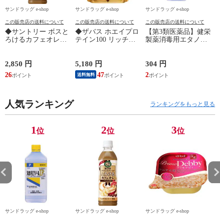
サンドラッグ e-shop
サンドラッグ e-shop
サンドラッグ e-shop
サ
この販売店の送料について
この販売店の送料について
この販売店の送料について
◆サントリー ボスと
◆ザバス ホエイプロ
【第3類医薬品】健栄
ろけるカフェオレ
テイン100 リッチシ
製薬消毒用エタノー
500ml
ョコラ 980g
ルIP 500ml
3
2,850 円
5,180 円
304 円
4
26
47
2
送料無料
人気ランキング
ランキングをもっと見る
1
2
3
位
位
位
サンドラッグ e-shop
サンドラッグ e-shop
サンドラッグ e-shop
サ