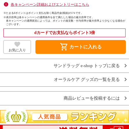
各キャンペーン詳細およびエントリーはこちら
※たまるdポイントはポイント支払を除く商品代金(税抜)の1％です。
※
表示倍率は各キャンペーンの適用条件を全て満たした場合の最大倍率です。
各キャンペーンの適用状況によっては、ポイントの進呈数・付与倍率が最大倍率より少なくなる場合が
ございます。
dカードでお支払ならポイント3倍
shopping_cart
カートに入れる
お気に入り
サンドラッグ e-shop トップに戻る
オーラルケア グッズの一覧を見る
商品レビューを投稿するには