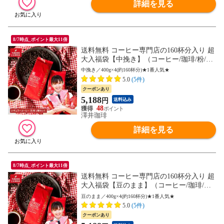
詳細を見る
8/7時点_ポイント最大11倍
送料無料 コーヒー専門店の160杯分入り 超
大入福袋【中挽き】（コーヒー/珈琲/粉/コ
ーヒー豆/ビクトリー/フォルテシモ/送料
中挽き／400g×4(約160杯分)★1番人気★
込）
5.0
(5件)
クーポンあり
5,188
円
送料込み
48
澤井珈琲
詳細を見る
8/7時点_ポイント最大11倍
送料無料 コーヒー専門店の160杯分入り 超
大入福袋【豆のまま】（コーヒー/珈琲/粉/
コーヒー豆/ビクトリー/フォルテシモ/送料
豆のまま／400g×4(約160杯分)★1番人気★
込）
5.0
(5件)
クーポンあり