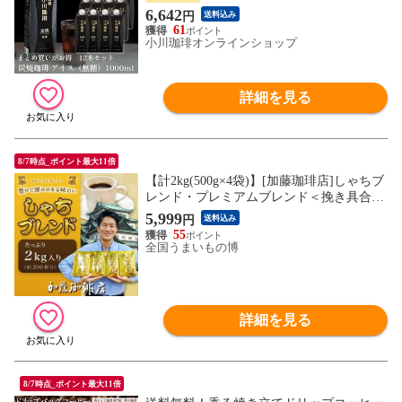
6,642
円
送料込み
61
小川珈琲オンラインショップ
詳細を見る
8/7時点_ポイント最大11倍
【計2kg(500g×4袋)】[加藤珈琲店]しゃちブ
レンド・プレミアムブレンド＜挽き具合：
豆のまま＞
5,999
円
送料込み
55
全国うまいもの博
詳細を見る
8/7時点_ポイント最大11倍