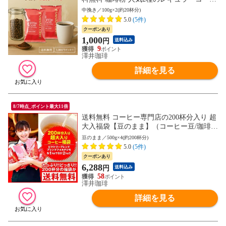
ー飲み比べセット 100g 2袋 焙煎したて 福
中挽き／100g×2(約20杯分)
袋 20杯分 澤井珈琲
5.0
(5件)
クーポンあり
1,000
円
送料込み
9
澤井珈琲
詳細を見る
8/7時点_ポイント最大11倍
送料無料 コーヒー専門店の200杯分入り 超
大入福袋【豆のまま】（コーヒー豆/珈琲
豆/ビクトリー/フォルテシモ/送料込）
豆のまま／500g×4(約200杯分)
5.0
(5件)
クーポンあり
6,288
円
送料込み
58
澤井珈琲
詳細を見る