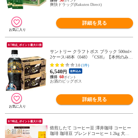
38
爽快ドラッグ(Rakuten Direct)
詳細を見る
8/7時点_ポイント最大11倍
サントリー クラフトボス ブラック 500ml×
2ケース/48本《048》『CSH』【本州のみ
送料無料】BOSS コーヒー 珈琲
3.0
(1件)
6,540
円
送料込み
60
お酒のビッグボス
詳細を見る
8/7時点_ポイント最大11倍
焙煎したて コーヒー豆 澤井珈琲 コーヒー
珈琲 珈琲豆 ブレンドコーヒー 1.2kg 大容