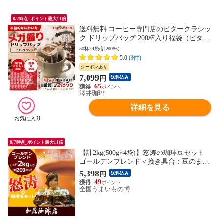
8/7時点_ポイント最大11倍
送料無料 コーヒー専門店のビタークラシッ
ク ドリップバッグ 200杯入り福袋（ビタク
ラ/ドリップコーヒー/個包装/送料込）
50杯×4袋(計200杯)
5.0
(3件)
クーポンあり
7,099
円
送料込み
65
澤井珈琲
詳細を見る
8/7時点_ポイント最大11倍
【計2kg(500g×4袋)】怒涛の珈琲豆セット
ゴールデンブレンド＜挽き具合：豆のまま
＞加藤珈琲店
5,398
円
送料込み
49
全国うまいもの博