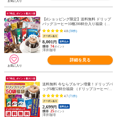
8/7時点_ポイント最大11倍
【dショッピング限定】送料無料 ドリップ
バッグコーヒー10種200杯分入り福袋（個
包装/ドリップコーヒー/珈琲/200袋/送料
4.8
(59件)
込）
クーポンあり
8,001
円
送料込み
74
澤井珈琲
詳細を見る
8/7時点_ポイント最大11倍
送料無料 今ならブルマン増量！ドリップバ
ッグ6種52杯分福袋 （ドリップコーヒー/珈
琲/おまけ付/送料込）
4.7
(71件)
クーポンあり
2,699
円
送料込み
25
澤井珈琲