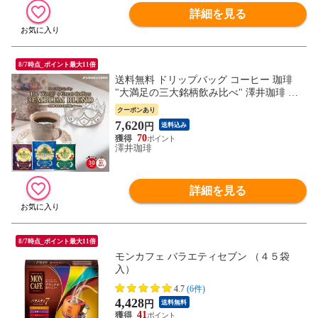
詳細を見る
8/7時点_ポイント最大11倍
送料無料 ドリップバッグ コーヒー 珈琲
"大満足の三大銘柄飲み比べ" 澤井珈琲 ド
リップコーヒー ブルーマウンテンNo.1ブレ
クーポンあり
ンド ハワイコナブレンド ゲイシャブレン
7,620
円
送料込み
ド 30袋 香り高い 上品 飲みやすい ご褒美
70
澤井珈琲
詳細を見る
8/7時点_ポイント最大11倍
モンカフェ バラエティセブン （４５袋
入）
4.7
(6件)
4,428
円
送料無料
41