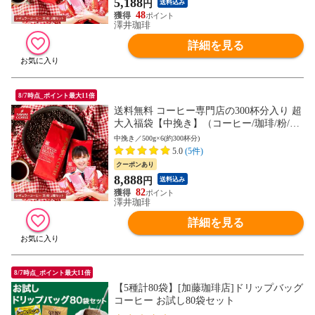
5,188
円
送料込み
48
澤井珈琲
詳細を見る
8/7時点_ポイント最大11倍
送料無料 コーヒー専門店の300杯分入り 超
大入福袋【中挽き】（コーヒー/珈琲/粉/コ
ーヒー豆/ビクトリー/フォルテシモ/送料
中挽き／500g×6(約300杯分)
込）
5.0
(5件)
クーポンあり
8,888
円
送料込み
82
澤井珈琲
詳細を見る
8/7時点_ポイント最大11倍
【5種計80袋】[加藤珈琲店]ドリップバッグ
コーヒー お試し80袋セット