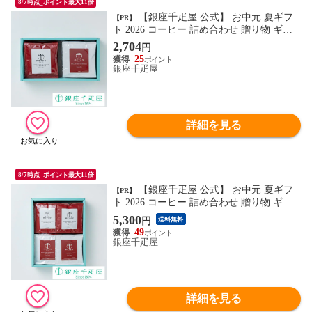
8/7時点_ポイント最大11倍
【銀座千疋屋 公式】 お中元 夏ギフ
【PR】
ト 2026 コーヒー 詰め合わせ 贈り物 ギフ
ト 千疋屋 ドリップコーヒーセット【10袋
2,704
円
入】
25
銀座千疋屋
詳細を見る
8/7時点_ポイント最大11倍
【銀座千疋屋 公式】 お中元 夏ギフ
【PR】
ト 2026 コーヒー 詰め合わせ 贈り物 ギフ
ト 千疋屋 ドリップコーヒーセット【20袋
5,300
円
送料無料
入】
49
銀座千疋屋
詳細を見る