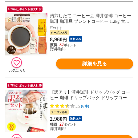
8/7時点_ポイント最大11倍
焙煎したて コーヒー豆 澤井珈琲 コーヒー
珈琲 珈琲豆 ブレンドコーヒー 1.2kg 大容
量 粉 豆 送料無料 金と銀と銅のブレンド
豆のまま
柔らか味 120杯 分 福袋 【豆のまま】オー
クーポンあり
ロブレンド プラタブレンド ブロンセブレ
8,960
円
送料込み
ンド プレミアム 贅沢 高級 逸品 オーロ プ
82
ラタ ブロンセ 金銀銅
澤井珈琲
詳細を見る
8/7時点_ポイント最大11倍
【訳アリ】澤井珈琲 ドリップバッグ コー
ヒー 珈琲 ドリップパック ドリップコーヒ
ー 60袋 "ワクワク楽しめるコーヒー " 送料
3.5
(6件)
無料 大容量 業務用 コスパ抜群 スペシャル
クーポンあり
セット お買い得 お試し
2,980
円
送料込み
27
澤井珈琲