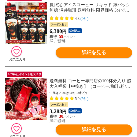
夏限定 アイスコーヒー リキッド 紙パック
無糖 澤井珈琲 送料無料 限界価格 5分で実
感！ 超冷却 夏専用 お得な 1800ml 8本セッ
4.8
(5件)
ト
クーポンあり
6,380
円
送料込み
59
澤井珈琲
詳細を見る
8/7時点_ポイント最大11倍
送料無料 コーヒー専門店の100杯分入り 超
大入福袋【中挽き】（コーヒー/珈琲/粉/コ
ーヒー豆/ビクトリー/フォルテシモ/送料
中挽き／500g×2(約100杯分)
込）
5.0
(5件)
クーポンあり
3,288
円
送料込み
30
澤井珈琲
詳細を見る