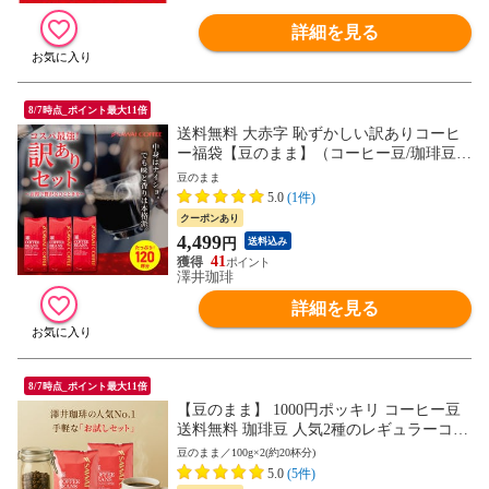
詳細を見る
8/7時点_ポイント最大11倍
送料無料 大赤字 恥ずかしい訳ありコーヒ
ー福袋【豆のまま】（コーヒー豆/珈琲豆/
訳有/ワケあり/送料込）
豆のまま
5.0
(1件)
クーポンあり
4,499
円
送料込み
41
澤井珈琲
詳細を見る
8/7時点_ポイント最大11倍
【豆のまま】 1000円ポッキリ コーヒー豆
送料無料 珈琲豆 人気2種のレギュラーコー
ヒー飲み比べセット 100g 2袋 焙煎したて
豆のまま／100g×2(約20杯分)
福袋 20杯分 澤井珈琲
5.0
(5件)