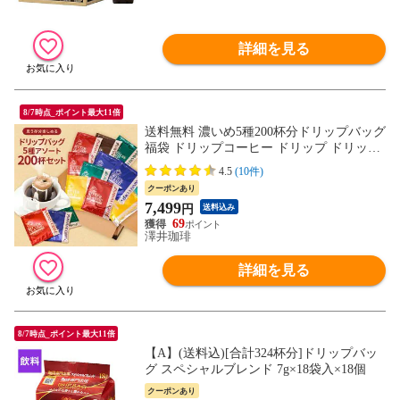
詳細を見る
8/7時点_ポイント最大11倍
送料無料 濃いめ5種200杯分ドリップバッグ
福袋 ドリップコーヒー ドリップ ドリップ
パック 珈琲 個包装 大量 澤井珈琲 業務用
4.5
(10件)
飲み比べ 簡単
クーポンあり
7,499
円
送料込み
69
澤井珈琲
詳細を見る
8/7時点_ポイント最大11倍
【A】(送料込)[合計324杯分]ドリップバッ
グ スペシャルブレンド 7g×18袋入×18個
クーポンあり