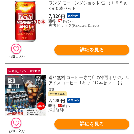
ワンダ モーニングショット 缶 （１８５ｇ
×９０本セット）
7,326
円
送料無料
67
爽快ドラッグ(Rakuten Direct)
詳細を見る
8/7時点_ポイント最大11倍
送料無料 コーヒー専門店の特選オリジナル
アイスコーヒーリキッド12本セット【すべ
て無糖】（珈琲/紙パック/濃厚/夏/送料込）
無糖
クーポンあり
7,180
円
送料込み
66
澤井珈琲
詳細を見る