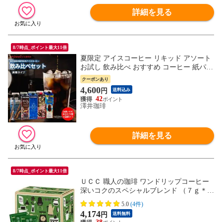
詳細を見る
8/7時点_ポイント最大11倍
夏限定 アイスコーヒー リキッド アソート
お試し 飲み比べ おすすめ コーヒー 紙パッ
ク 濃厚 無糖 5種 5本 セット 送料無料 澤井
クーポンあり
珈琲 高級 特選オリジナルアイスコーヒー
4,600
円
送料込み
1000ml
42
澤井珈琲
詳細を見る
8/7時点_ポイント最大11倍
ＵＣＣ 職人の珈琲 ワンドリップコーヒー
深いコクのスペシャルブレンド （７ｇ＊１
００袋）
5.0
(4件)
4,174
円
送料無料