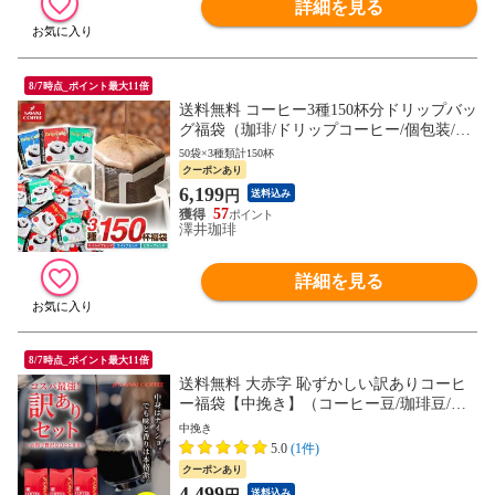
詳細を見る
8/7時点_ポイント最大11倍
送料無料 コーヒー3種150杯分ドリップバッ
グ福袋（珈琲/ドリップコーヒー/個包装/ラ
イトブレンド/マイルドブレンド/ビターブ
50袋×3種類計150杯
レンド/送料込）
クーポンあり
6,199
円
送料込み
57
澤井珈琲
詳細を見る
8/7時点_ポイント最大11倍
送料無料 大赤字 恥ずかしい訳ありコーヒ
ー福袋【中挽き】（コーヒー豆/珈琲豆/珈
琲粉/訳有/ワケあり/送料込）
中挽き
5.0
(1件)
クーポンあり
4,499
送料込み