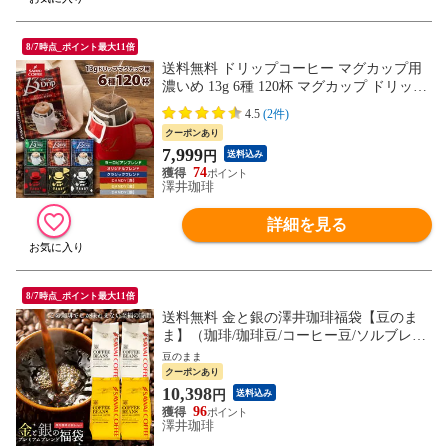
8/7時点_ポイント最大11倍
送料無料 ドリップコーヒー マグカップ用
濃いめ 13g 6種 120杯 マグカップ ドリップ
ドリップパック 珈琲 個包装 大量 澤井珈琲
4.5
(2件)
13Drip 業務用 飲み比べ 簡単 送料込
クーポンあり
7,999
円
送料込み
74
澤井珈琲
詳細を見る
8/7時点_ポイント最大11倍
送料無料 金と銀の澤井珈琲福袋【豆のま
ま】（珈琲/珈琲豆/コーヒー豆/ソルブレン
ド/ルナブレンド/送料込）
豆のまま
クーポンあり
10,398
円
送料込み
96
澤井珈琲