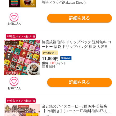
爽快ドラッグ(Rakuten Direct)
詳細を見る
8/7時点_ポイント最大11倍
鮮度抜群 珈琲 ドリップパック 送料無料 コ
ーヒー 福袋 ドリップバッグ 福袋 大容量
個包装 甘い香りが好きな方への飲み比べ10
クーポンあり
種100杯セット 澤井珈琲
11,800
円
送料込み
109
澤井珈琲
詳細を見る
8/7時点_ポイント最大11倍
金と銀のアイスコーヒー2種160杯分福袋
【中細挽き】(コーヒー豆/珈琲/珈琲豆/1,6k
g/コールドブリュー/水出し/夏)