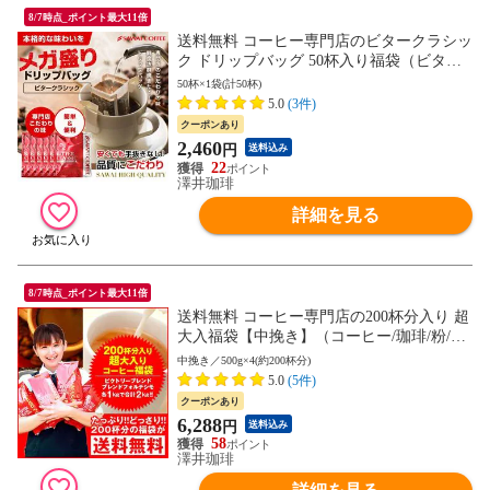
8/7時点_ポイント最大11倍
送料無料 コーヒー専門店のビタークラシッ
ク ドリップバッグ 50杯入り福袋（ビタク
ラ/ドリップコーヒー/個包装/送料込）
50杯×1袋(計50杯)
5.0
(3件)
クーポンあり
2,460
円
送料込み
22
澤井珈琲
詳細を見る
8/7時点_ポイント最大11倍
送料無料 コーヒー専門店の200杯分入り 超
大入福袋【中挽き】（コーヒー/珈琲/粉/コ
ーヒー豆/ビクトリー/フォルテシモ/送料
中挽き／500g×4(約200杯分)
込）
5.0
(5件)
クーポンあり
6,288
円
送料込み
58
澤井珈琲