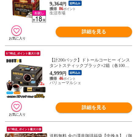
9,364
円
送料込み
86
生活市場
詳細を見る
8/7時点_ポイント最大11倍
【計200パック】ドトールコーヒー インス
タントスティックブラック×2箱（各100パ
ック）
4,999
円
送料込み
46
バリューマルシェ
詳細を見る
8/7時点_ポイント最大11倍
送料無料 金の澤井珈琲福袋【中挽き】（珈