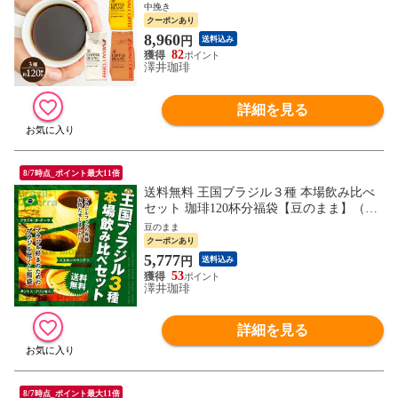
量 粉 豆 送料無料 金と銀と銅のブレンド
中挽き
柔らか味 120杯 分 福袋 【中挽き】オーロ
クーポンあり
ブレンド プラタブレンド ブロンセブレン
8,960
円
送料込み
ド プレミアム 贅沢 高級 逸品 オーロ プラ
82
タ ブロンセ 金銀銅
澤井珈琲
詳細を見る
8/7時点_ポイント最大11倍
送料無料 王国ブラジル３種 本場飲み比べ
セット 珈琲120杯分福袋【豆のまま】（コ
ーヒー豆/珈琲豆/送料込）
豆のまま
クーポンあり
5,777
円
送料込み
53
澤井珈琲
詳細を見る
8/7時点_ポイント最大11倍