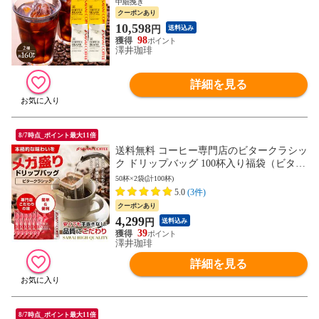
中細挽き
クーポンあり
10,598
円
送料込み
98
澤井珈琲
詳細を見る
8/7時点_ポイント最大11倍
送料無料 コーヒー専門店のビタークラシッ
ク ドリップバッグ 100杯入り福袋（ビタク
ラ/ドリップコーヒー/個包装/送料込）
50杯×2袋(計100杯)
5.0
(3件)
クーポンあり
4,299
円
送料込み
39
澤井珈琲
詳細を見る
8/7時点_ポイント最大11倍