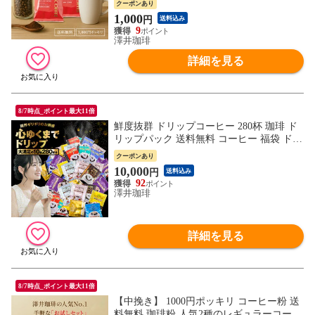
クーポンあり
1,000
円
送料込み
9
澤井珈琲
詳細を見る
8/7時点_ポイント最大11倍
鮮度抜群 ドリップコーヒー 280杯 珈琲 ド
リップパック 送料無料 コーヒー 福袋 ドリ
ップバッグ 10種280杯分おせち福袋 大容量
クーポンあり
個包装 飲み比べ セット 澤井珈琲
10,000
円
送料込み
92
澤井珈琲
詳細を見る
8/7時点_ポイント最大11倍
【中挽き】 1000円ポッキリ コーヒー粉 送
料無料 珈琲粉 人気2種のレギュラーコーヒ