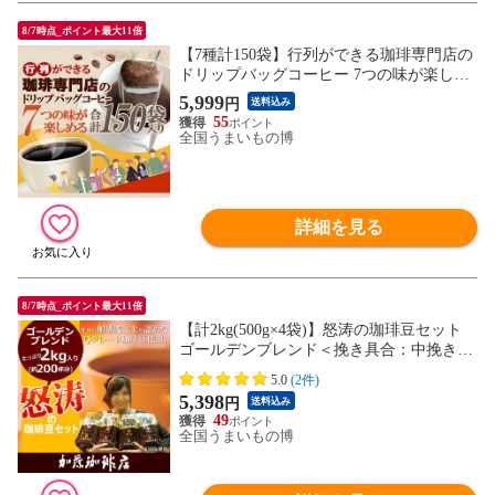
8/7時点_ポイント最大11倍
【7種計150袋】行列ができる珈琲専門店の
ドリップバッグコーヒー 7つの味が楽しめ
る合計150杯分入
5,999
円
送料込み
55
全国うまいもの博
詳細を見る
8/7時点_ポイント最大11倍
【計2kg(500g×4袋)】怒涛の珈琲豆セット
ゴールデンブレンド＜挽き具合：中挽き＞
加藤珈琲店
5.0
(2件)
5,398
円
送料込み
49
全国うまいもの博