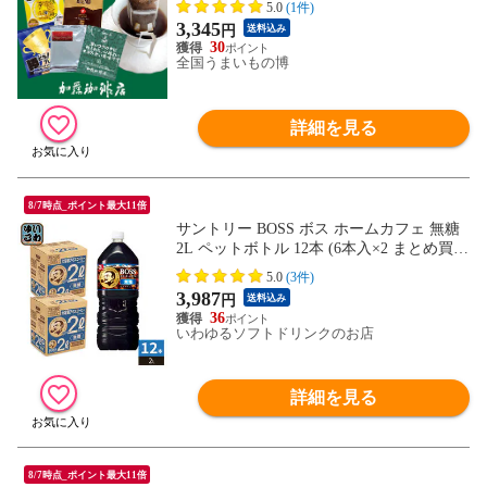
5.0
(1件)
3,345
円
送料込み
30
全国うまいもの博
詳細を見る
8/7時点_ポイント最大11倍
サントリー BOSS ボス ホームカフェ 無糖
2L ペットボトル 12本 (6本入×2 まとめ買
い) コーヒー飲料 アイスコーヒー 珈琲 大
5.0
(3件)
容量
3,987
円
送料込み
36
いわゆるソフトドリンクのお店
詳細を見る
8/7時点_ポイント最大11倍