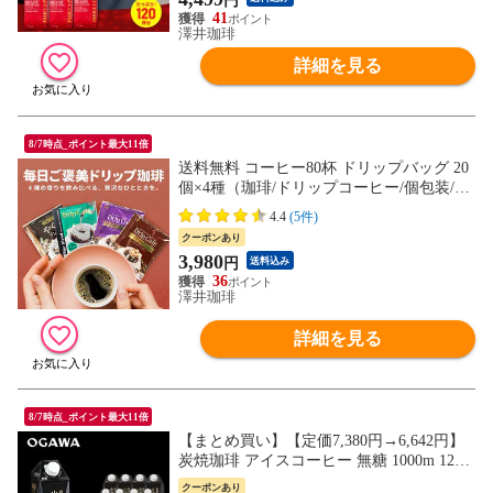
円
41
澤井珈琲
詳細を見る
8/7時点_ポイント最大11倍
送料無料 コーヒー80杯 ドリップバッグ 20
個×4種（珈琲/ドリップコーヒー/個包装/福
袋/新生活応援/80袋/送料込）
4.4
(5件)
クーポンあり
3,980
円
送料込み
36
澤井珈琲
詳細を見る
8/7時点_ポイント最大11倍
【まとめ買い】【定価7,380円→6,642円】
炭焼珈琲 アイスコーヒー 無糖 1000m 12本
｜公式小川珈琲 リキッドコーヒー
クーポンあり