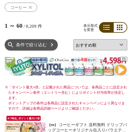
コーヒー
1
～
60
表示形式
/
8,209
件
を変更
リスト
グリッド
条件で絞り込む
PR
※
「ポイント最大○倍」と記載された商品については、各商品ごとに設定され
たキャンペーン条件（エントリー含む）によりポイント付与倍率が決定し
ます。
ポイントアップの条件は各商品に設定されたキャンペーンにより異なりま
すので、詳細は各商品詳細ページよりご確認ください。
8/7時点_ポイント最大11倍
コーヒーギフト 送料無料 ドリップバ
【PR】
ッグコーヒーオリジナル缶入りバラエティ