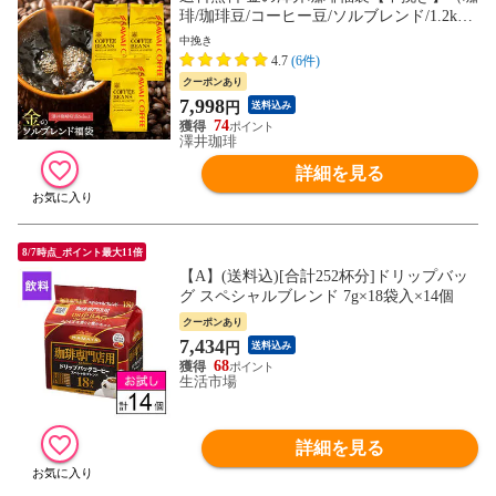
琲/珈琲豆/コーヒー豆/ソルブレンド/1.2kg/1
20杯分）
中挽き
4.7
(6件)
クーポンあり
7,998
円
送料込み
74
澤井珈琲
詳細を見る
8/7時点_ポイント最大11倍
【A】(送料込)[合計252杯分]ドリップバッ
グ スペシャルブレンド 7g×18袋入×14個
クーポンあり
7,434
円
送料込み
68
生活市場
詳細を見る