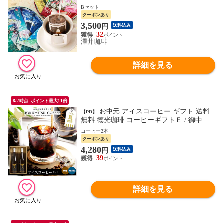
ーギフト【 Bセット 】※ラッピング無料
Bセット
詰め合わせ 珈琲 ギフト 高級 ギフトセット
クーポンあり
ドリップコーヒー 誕生日 結婚祝い おもた
3,500
円
送料込み
せ 手土産 20袋入り 内祝い プレゼント ギ
32
フトセット 贈答品 お中元 夏ギフト
澤井珈琲
詳細を見る
8/7時点_ポイント最大11倍
お中元 アイスコーヒー ギフト 送料
【PR】
無料 徳光珈琲 コーヒーギフトＥ / 御中元
お中元ギフト 夏ギフト 2026 内祝い 夏限定
コーヒー2本
数量限定 無添加 珈琲 アイス コーヒー 無
クーポンあり
糖 ブラック 瓶 瓶入り ボトル コーヒーギ
4,280
円
送料込み
フト セット おしゃれ オシャレ 人気 高級
39
本格 ご当地 26haha
詳細を見る