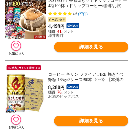
送料無料！香る焼き立てドリップコーヒー
4種100杯（ドリップコーヒー/珈琲/お試し/
送料込）
4.6
(27件)
クーポンあり
4,499
円
送料込み
41
澤井珈琲
詳細を見る
8/7時点_ポイント最大11倍
コーヒー キリン ファイア FIRE 挽きたて
微糖 185g×3ケース/90本《090》【本州のみ
送料無料】『ESH』
8,280
円
送料込み
76
お酒のビッグボス
詳細を見る