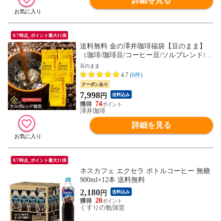
詳細を見る
8/7時点_ポイント最大11倍
送料無料 金の澤井珈琲福袋【豆のまま】
（珈琲/珈琲豆/コーヒー豆/ソルブレンド/1.
2kg/120杯分）
豆のまま
4.7
(6件)
クーポンあり
7,998
円
送料込み
74
澤井珈琲
詳細を見る
8/7時点_ポイント最大11倍
ネスカフェ エクセラ ボトルコーヒー 無糖
900ml×12本 送料無料
2,180
円
送料込み
20
くすりの勉強堂