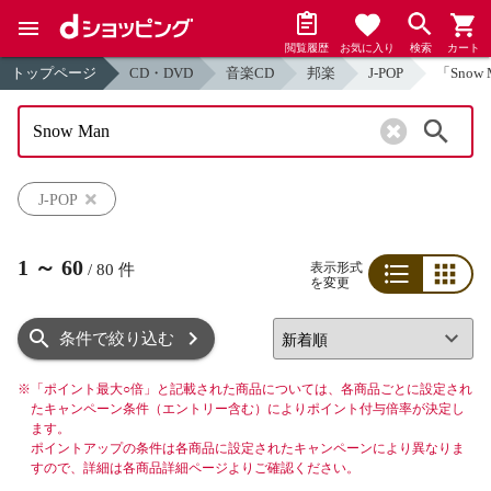
閲覧履歴
お気に入り
検索
カート
トップページ
CD・DVD
音楽CD
邦楽
J-POP
「Snow
検索
J-POP
1
～
60
表示形式
/
80
件
を変更
リスト
グリッド
条件で絞り込む
※
「ポイント最大○倍」と記載された商品については、各商品ごとに設定され
たキャンペーン条件（エントリー含む）によりポイント付与倍率が決定し
ます。
ポイントアップの条件は各商品に設定されたキャンペーンにより異なりま
すので、詳細は各商品詳細ページよりご確認ください。