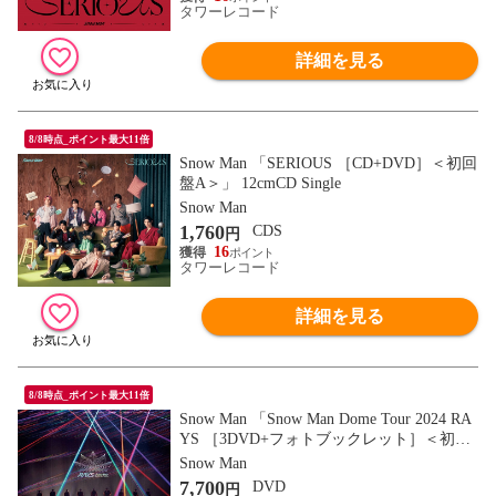
タワーレコード
詳細を見る
8/8時点_ポイント最大11倍
Snow Man 「SERIOUS ［CD+DVD］＜初回
盤A＞」 12cmCD Single
Snow Man
1,760
CDS
円
16
タワーレコード
詳細を見る
8/8時点_ポイント最大11倍
Snow Man 「Snow Man Dome Tour 2024 RA
YS ［3DVD+フォトブックレット］＜初回
盤＞」 DVD
Snow Man
7,700
DVD
円