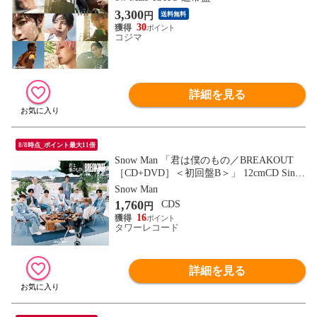
3,300
円
送料無料
30
コジマ
詳細を見る
8/8時点_ポイント最大11倍
Snow Man 「君は僕のもの／BREAKOUT
［CD+DVD］＜初回盤B＞」 12cmCD Singl
e
Snow Man
1,760
CDS
円
16
タワーレコード
詳細を見る