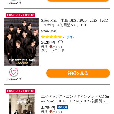
8/8時点_ポイント最大11倍
Snow Man 「THE BEST 2020 - 2025 ［2CD
+2DVD］＜初回盤A＞」 CD
Snow Man
5.0
(1件)
5,280
CD
円
48
タワーレコード
詳細を見る
8/8時点_ポイント最大11倍
エイベックス・エンタテインメント CD Sn
ow Man/ THE BEST 2020 - 2025 初回盤B(Bl
u-ray Disc付)
4,750
円
送料無料
43