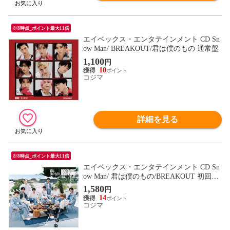
8/8時点_ポイント最大11倍
エイベックス・エンタテインメント CD Sn
ow Man/ BREAKOUT/君は僕のもの 通常盤
1,100
円
10
コジマ
詳細を見る
8/8時点_ポイント最大11倍
エイベックス・エンタテインメント CD Sn
ow Man/ 君は僕のもの/BREAKOUT 初回盤
B
1,580
円
14
コジマ