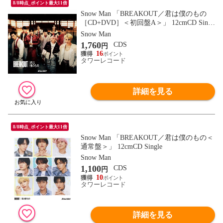
8/8時点_ポイント最大11倍
Snow Man 「BREAKOUT／君は僕のもの
［CD+DVD］＜初回盤A＞」 12cmCD Singl
e
Snow Man
1,760
CDS
円
16
タワーレコード
詳細を見る
8/8時点_ポイント最大11倍
Snow Man 「BREAKOUT／君は僕のもの＜
通常盤＞」 12cmCD Single
Snow Man
1,100
CDS
円
10
タワーレコード
詳細を見る