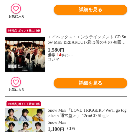
詳細を見る
8/8時点_ポイント最大11倍
エイベックス・エンタテインメント CD Sn
ow Man/ BREAKOUT/君は僕のもの 初回盤
A
1,580
円
14
コジマ
詳細を見る
8/8時点_ポイント最大11倍
Snow Man 「LOVE TRIGGER／We’ll go tog
ether＜通常盤＞」 12cmCD Single
Snow Man
1,100
CDS
円