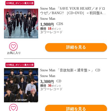
8/8時点_ポイント最大11倍
Snow Man 「SAVE YOUR HEART／オドロ
ウゼ!／BANG!! ［CD+DVD］＜初回盤A
＞」 12cmCD Single
Snow Man
1,980
CDS
円
18
タワーレコード
詳細を見る
8/8時点_ポイント最大11倍
Snow Man 「音故知新＜通常盤＞」 CD
Snow Man
3,300
CD
円
30
タワーレコード
詳細を見る