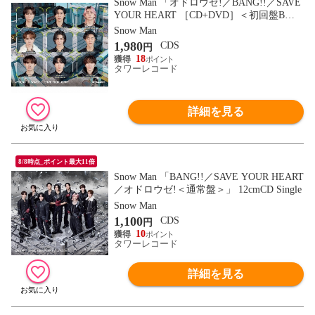
Snow Man 「オドロウゼ!／BANG!!／SAVE
YOUR HEART ［CD+DVD］＜初回盤B
＞」 12cmCD Single
Snow Man
1,980
CDS
円
18
タワーレコード
詳細を見る
8/8時点_ポイント最大11倍
Snow Man 「BANG!!／SAVE YOUR HEART
／オドロウゼ!＜通常盤＞」 12cmCD Single
Snow Man
1,100
CDS
円
10
タワーレコード
詳細を見る