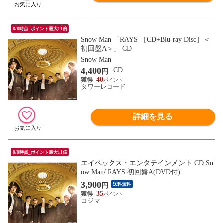
8/8時点_ポイント最大11倍
Snow Man 「RAYS ［CD+Blu-ray Disc］＜
初回盤A＞」 CD
Snow Man
4,400
CD
円
40
タワーレコード
詳細を見る
8/8時点_ポイント最大11倍
エイベックス・エンタテインメント CD Sn
ow Man/ RAYS 初回盤A(DVD付)
3,900
円
送料無料
35
コジマ