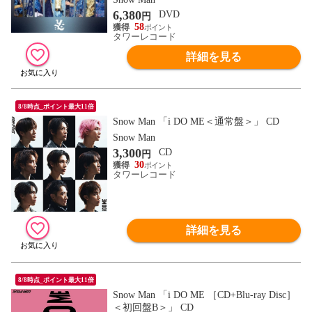
6,380
DVD
円
58
タワーレコード
詳細を見る
8/8時点_ポイント最大11倍
Snow Man 「i DO ME＜通常盤＞」 CD
Snow Man
3,300
CD
円
30
タワーレコード
詳細を見る
8/8時点_ポイント最大11倍
Snow Man 「i DO ME ［CD+Blu-ray Disc］
＜初回盤B＞」 CD