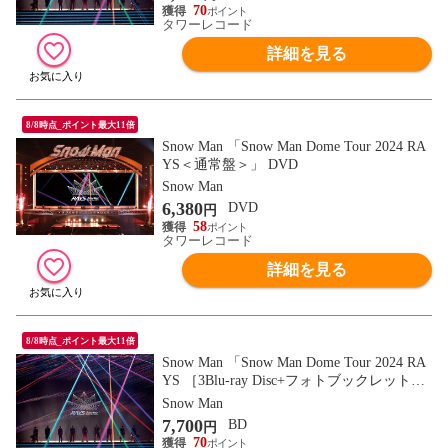
70
タワーレコード
詳細を見る
8/8時点_ポイント最大11倍
Snow Man 「Snow Man Dome Tour 2024 RA
YS＜通常盤＞」 DVD
Snow Man
6,380
DVD
円
58
タワーレコード
詳細を見る
8/8時点_ポイント最大11倍
Snow Man 「Snow Man Dome Tour 2024 RA
YS ［3Blu-ray Disc+フォトブックレット］
＜初回盤＞」 Blu-ray Disc
Snow Man
7,700
BD
円
70