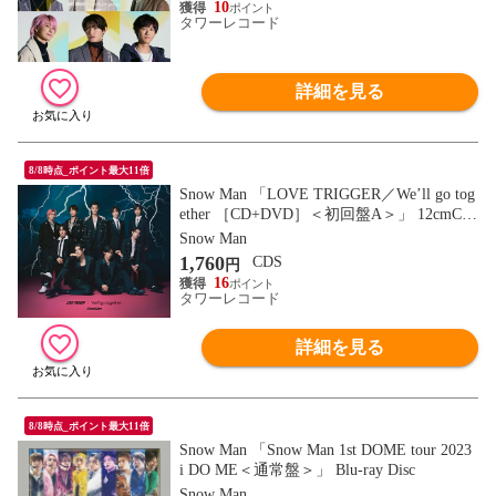
10
タワーレコード
詳細を見る
8/8時点_ポイント最大11倍
Snow Man 「LOVE TRIGGER／We’ll go tog
ether ［CD+DVD］＜初回盤A＞」 12cmCD
Single
Snow Man
1,760
CDS
円
16
タワーレコード
詳細を見る
8/8時点_ポイント最大11倍
Snow Man 「Snow Man 1st DOME tour 2023
i DO ME＜通常盤＞」 Blu-ray Disc
Snow Man