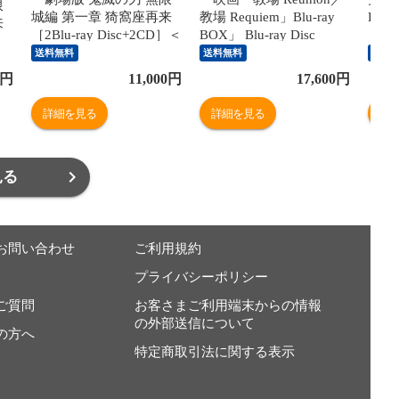
限
城編 第一章 猗窩座再来
教場 Requiem」Blu-ray
BOX
来
［2Blu-ray Disc+2CD］＜
BOX」 Blu-ray Disc
完全生産限定版＞」 Blu-
送料無料
送料無料
送料
ray Disc
円
11,000
円
17,600
円
詳細を見る
詳細を見る
詳
見る
お問い合わせ
ご利用規約
プライバシーポリシー
ご質問
お客さまご利用端末からの情報
の外部送信について
の方へ
特定商取引法に関する表示