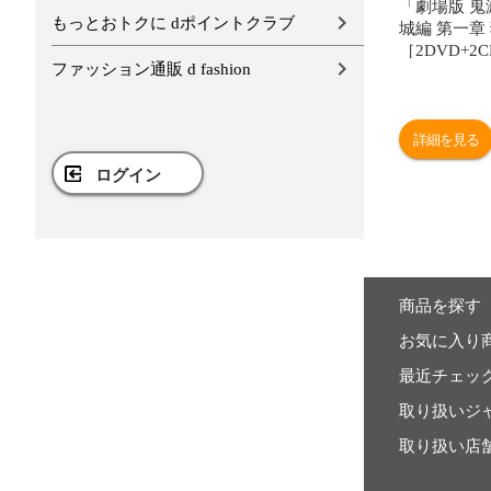
「劇場版 鬼
もっとおトクに dポイントクラブ
城編 第一章
［2DVD+2
ファッション通販 d fashion
産限定版＞」
詳細を見る
ログイン
商品を探す
お気に入り
最近チェッ
取り扱いジ
取り扱い店