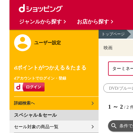
ジャンルから探す
お店から探す
トップページ
ユーザー設定
映画
dポイントがつかえる＆たまる
dアカウントでログイン・登録
DVD/ブルー
詳細検索へ
1
～
2
/
2
スペシャル＆セール
条件で
セール対象の商品一覧