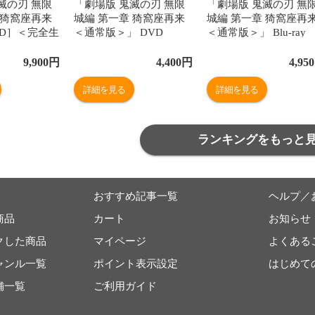
滅の刃 無限
「劇場版 鬼滅の刃 無限
「劇場版 鬼滅の刃 無
 猗窩座再来
城編 第一章 猗窩座再来
城編 第一章 猗窩座再
CD］＜完全生
＜通常版＞」 DVD
＜通常版＞」 Blu-ray
 DVD
Disc
9,900
円
4,400
円
4,950
詳細を見る
詳細を見る
ランキングをもっと
おすすめ記事一覧
ヘルプ／
商品
カート
お知らせ
クした商品
マイページ
よくある
ャンル一覧
ポイント表示設定
はじめて
舗一覧
ご利用ガイド