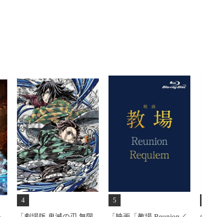
4
5
6
「劇場版 鬼滅の刃 無限
「映画「教場 Reunion／
矢沢永