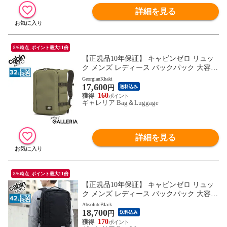
詳細を見る
8/6時点_ポイント最大11倍
【正規品10年保証】 キャビンゼロ リュッ
ク メンズ レディース バックパック 大容量
CABINZERO ブランド 旅行 リュックサッ
GeorgianKhaki
17,600
ク 大きめ B4 A4 機内持ち込み 手持ち 撥水
円
送料込み
オコバン Okoban 軽量 CLASSIC PLUS 32L
160
ギャレリア Bag＆Luggage
詳細を見る
8/6時点_ポイント最大11倍
【正規品10年保証】 キャビンゼロ リュッ
ク メンズ レディース バックパック 大容量
CABINZERO ブランド 旅行 リュックサッ
AbsoluteBlack
18,700
ク 大きめ A3 B4 A4 機内持ち込み 手持ち
円
送料込み
撥水 オコバン Okoban 軽量 CLASSIC PLUS
170