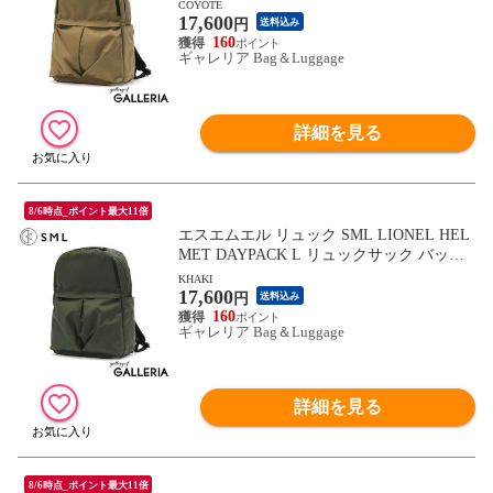
パック デイパック A4 B4 大きめ 軽量 ナイ
COYOTE
17,600
ロン 撥水 丈夫 PC 通勤 通学 大人 無地 カ
円
送料込み
ジュアル ビジネス メンズ レディース K90
160
ギャレリア Bag＆Luggage
3040
詳細を見る
8/6時点_ポイント最大11倍
エスエムエル リュック SML LIONEL HEL
MET DAYPACK L リュックサック バック
パック デイパック A4 B4 大きめ 軽量 ナイ
KHAKI
17,600
ロン 撥水 丈夫 PC 通勤 通学 大人 無地 カ
円
送料込み
ジュアル ビジネス メンズ レディース K90
160
ギャレリア Bag＆Luggage
3040
詳細を見る
8/6時点_ポイント最大11倍