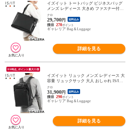
イズイット トートバッグ ビジネスバッグ
メンズ レディース 大きめ ファスナー付き
A4 IS/IT ブランド 軽量 通勤 ビジネストー
クロ
29,700
ト ポーチ エコバッグ付き PC 13インチ 合
円
送料込み
皮 撥水 マイナビ コラボ 975711
270
ギャレリア Bag＆Luggage
詳細を見る
8/6時点_ポイント最大11倍
イズイット リュック メンズ レディース 大
容量 リュックサック 大人 おしゃれ IS/IT
通勤 軽量 撥水 A4 PC 15インチ 2層 ビジネ
クロ
31,900
スリュック スクエア ポーチ エコバッグ付
円
送料込み
き マイナビ コラボ 975712
290
ギャレリア Bag＆Luggage
詳細を見る