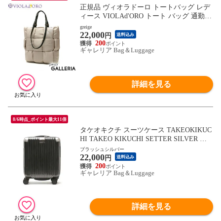
正規品 ヴィオラドーロ トートバッグ レデ
ィース VIOLAd'ORO トート バッグ 通勤
軽量 肩掛け ブランド おしゃれ 持ち手 長
greige
22,000
め ナイロン カジュアル 上品 きれいめ EL
円
送料込み
MO エルモ ナイロンボンディングメッシュ
200
ギャレリア Bag＆Luggage
トート V-8687
詳細を見る
8/6時点_ポイント最大11倍
タケオキクチ スーツケース TAKEOKIKUC
HI TAKEO KIKUCHI SETTER SILVER セ
ッターシルバー SSサイズ 機内持ち込み キ
ブラッシュシルバー
22,000
ャリーケース 静音 ビジネス 出張 旅行 フ
円
送料込み
ァスナー TSA 22L 1泊 ブランド SET001
200
ギャレリア Bag＆Luggage
詳細を見る