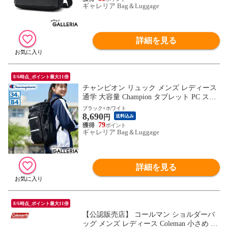
ギャレリア Bag＆Luggage
詳細を見る
8/6時点_ポイント最大11倍
チャンピオン リュック メンズ レディース
通学 大容量 Champion タブレット PC スポ
ーツ 部活 大きめ 高校生 大学生 学生 カジ
ブラック×ホワイト
8,690
ュアル おしゃれ リュックサック 軽量 軽い
円
送料込み
ボックス型 A4 B4 34L 15.6inch 65463
79
ギャレリア Bag＆Luggage
詳細を見る
8/6時点_ポイント最大11倍
【公認販売店】 コールマン ショルダーバ
ッグ メンズ レディース Coleman 小さめ 斜