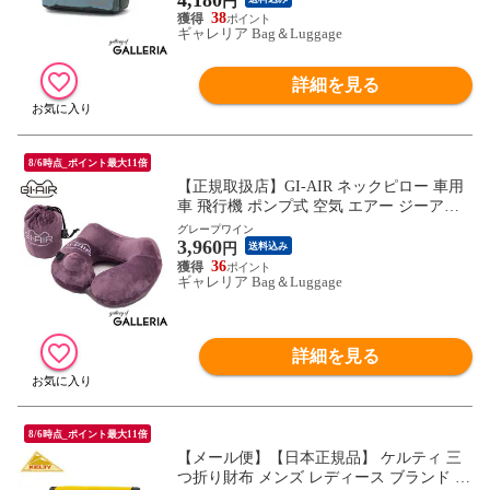
円
チ
38
ギャレリア Bag＆Luggage
詳細を見る
8/6時点_ポイント最大11倍
【正規取扱店】GI-AIR ネックピロー 車用
車 飛行機 ポンプ式 空気 エアー ジーアイ
エア ネック ピロー トラベルピロー 首枕
グレープワイン
3,960
首まくら 首 枕 まくら お昼寝枕 昼寝枕 旅
円
送料込み
行 旅行用 椅子 コンパクト 簡単 ポンプ式
36
ギャレリア Bag＆Luggage
ネックピロー
詳細を見る
8/6時点_ポイント最大11倍
【メール便】【日本正規品】 ケルティ 三
つ折り財布 メンズ レディース ブランド K