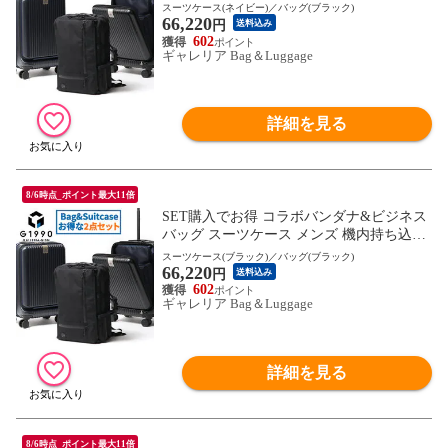
Sサイズ ビジネス G1990 COMMUTE 3WAY
スーツケース(ネイビー)／バッグ(ブラック)
66,220
BRIEFCASE JOURNEY 32L ビジネスリュ
円
送料込み
ック ノートPC ショルダー 大容量 50代 40
602
ギャレリア Bag＆Luggage
代 ブランド
詳細を見る
8/6時点_ポイント最大11倍
SET購入でお得 コラボバンダナ&ビジネス
バッグ スーツケース メンズ 機内持ち込み
Sサイズ ビジネス G1990 COMMUTE 3WAY
スーツケース(ブラック)／バッグ(ブラック)
66,220
BRIEFCASE JOURNEY 32L ビジネスリュ
円
送料込み
ック ノートPC ショルダー 大容量 50代 40
602
ギャレリア Bag＆Luggage
代 ブランド
詳細を見る
8/6時点_ポイント最大11倍