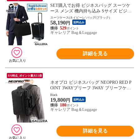
SET購入でお得 ビジネスバッグ スーツケ
ース メンズ 機内持ち込み Sサイズ ビジネ
ス G1990 COMMUTE コミュート 2WAY BR
スーツケース(ネイビー)／バッグ(ブラック)
58,190
IEFCASE JOURNEY ジャーニー 32L ノー
円
送料込み
トPC ショルダー
529
ギャレリア Bag＆Luggage
詳細を見る
8/6時点_ポイント最大11倍
ネオプロ ビジネスバッグ NEOPRO RED P
OINT 3WAYブリーフ 3WAY ブリーフケー
ス A4 B4 リュック バッグ ビジネスリュッ
Black
19,800
ク 2層 通勤 PC 13.3インチ タブレット 通勤
円
送料込み
リュック ビジネス 通勤バッグ 出張 メンズ
180
ギャレリア Bag＆Luggage
2-118
詳細を見る