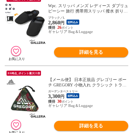
Wpc. スリッパ メンズ レディース ダブリュ
ピーシー 旅行 携帯用スリッパ 撥水 折り畳
み 収納袋 洗濯可 ルームシューズ 室内履き
ブラック／L
2,860
入学式 卒業式 オフィス ONDOO トラベル
円
送料込み
スリッパ NT012-001-230
26
ギャレリア Bag＆Luggage
詳細を見る
8/6時点_ポイント最大11倍
【メール便】 日本正規品 グレゴリー ポー
チ GREGORY 小物入れ クラシック トライ
アングルポーチ 小銭入れ ナイロン ミニポ
ガーデンタペストリー
3,300
ーチ アウトドア メンズ レディース
円
送料込み
30
ギャレリア Bag＆Luggage
詳細を見る