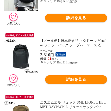
ギャレリア Bag＆Luggage
42L
詳細を見る
8/6時点_ポイント最大11倍
【メール便】日本正規品 マタドール Matad
or フラットパック ソープバーケース 石鹸
ケース せっけん入れ 持ち運び ポーチ 防水
チャコール
2,310
コンパクト アウトドア トラベル 旅行 メン
円
送料込み
ズ レディース
21
ギャレリア Bag＆Luggage
詳細を見る
8/6時点_ポイント最大11倍
エスエムエル リュック SML LIONEL HEL
MET DAYPACK L リュックサック バック