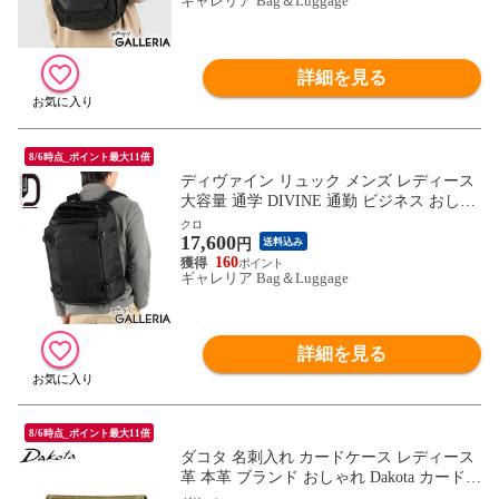
ギャレリア Bag＆Luggage
詳細を見る
8/6時点_ポイント最大11倍
ディヴァイン リュック メンズ レディース
大容量 通学 DIVINE 通勤 ビジネス おしゃ
れ カジュアル 大人 大学生 PC ビジネスリ
クロ
17,600
ュック 撥水 サコッシュ 出張 トラベル ス
円
送料込み
クエア A4 B4 37L 16inch ノマドライン DIV
160
ギャレリア Bag＆Luggage
61
詳細を見る
8/6時点_ポイント最大11倍
ダコタ 名刺入れ カードケース レディース
革 本革 ブランド おしゃれ Dakota カード入
れ 名刺 二つ折り 大容量 カジュアル シン