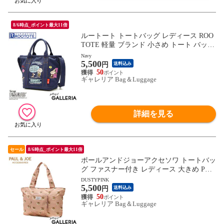
8/6時点_ポイント最大11倍
ルートート トートバッグ レディース ROO
TOTE 軽量 ブランド 小さめ トート バッグ
A5 おしゃれ シンプル PEANUTS スヌーピ
Navy
5,500
ー ピーナッツ ショルダー 2WAYトート デ
円
送料込み
リ IP.デリ.シシュウ.Peanuts-0M 8419
50
ギャレリア Bag＆Luggage
詳細を見る
セール
8/6時点_ポイント最大11倍
ポールアンドジョーアクセソワ トートバッ
グ ファスナー付き レディース 大きめ PAU
L＆JOE ACCESSOIRES 折りたたみ 軽量 軽
DUSTYPINK
5,500
い ポケット付き キャリーオンバッグ パッ
円
送料込み
カブル 旅行 B4 ヌネット PJA-B843
50
ギャレリア Bag＆Luggage