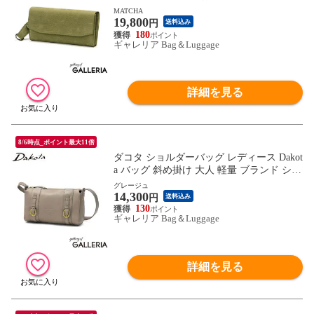
ぶせ長財布 かぶせ 牛本革 大人 レザー カ
MATCHA
19,800
ジュアル 長 フラップ サイフ 大きめ FOLK
円
送料込み
LONG WALLET 032250
180
ギャレリア Bag＆Luggage
詳細を見る
8/6時点_ポイント最大11倍
ダコタ ショルダーバッグ レディース Dakot
a バッグ 斜め掛け 大人 軽量 ブランド ショ
ルダー コンパクト ミニ 本革 レザー 革 ミ
グレージュ
14,300
ニショルダーバッグ 斜めがけバッグ キュ
円
送料込み
ーブ 1030300
130
ギャレリア Bag＆Luggage
詳細を見る