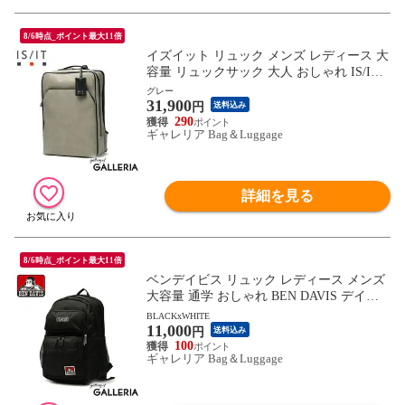
8/6時点_ポイント最大11倍
イズイット リュック メンズ レディース 大
容量 リュックサック 大人 おしゃれ IS/IT
通勤 軽量 撥水 A4 PC 15インチ 2層 ビジネ
グレー
31,900
スリュック スクエア ポーチ エコバッグ付
円
送料込み
き マイナビ コラボ 975712
290
ギャレリア Bag＆Luggage
詳細を見る
8/6時点_ポイント最大11倍
ベンデイビス リュック レディース メンズ
大容量 通学 おしゃれ BEN DAVIS デイパ
ック リュックサック ブランド 女子 男子
BLACKxWHITE
11,000
かわいい カジュアル 撥水 A4 B4 31L PC 2
円
送料込み
層 CLASS DAYPACK BDW-8306
100
ギャレリア Bag＆Luggage