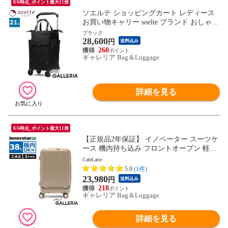
8/6時点_ポイント最大11倍
ソエルテ ショッピングカート レディース
お買い物キャリー soelte ブランド おしゃれ
トローリーバッグ キャリーカート 4輪 静
ブラック
28,600
音 キャスターストッパー 横押し 前押し キ
円
送料込み
ャリーバッグ B4 21L オートゥイユ 36002
260
ギャレリア Bag＆Luggage
詳細を見る
8/6時点_ポイント最大11倍
【正規品2年保証】 イノベーター スーツケ
ース 機内持ち込み フロントオープン 軽量
innovator キャリーケース ブランド 小さめ
CafeLatte
Sサイズ ストッパー TSAロック 3泊 4泊 38
5.0
(1件)
L Extreme Journey Cabin INV50
23,980
円
送料込み
218
ギャレリア Bag＆Luggage
詳細を見る