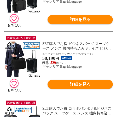
ギャレリア Bag＆Luggage
詳細を見る
8/6時点_ポイント最大11倍
SET購入でお得 ビジネスバッグ スーツケ
ース メンズ 機内持ち込み Sサイズ ビジネ
ス G1990 COMMUTE コミュート 2WAY BR
スーツケース(ブラック)／バッグ(ブラック)
58,190
IEFCASE JOURNEY ジャーニー 32L ノー
円
送料込み
トPC ショルダー
529
ギャレリア Bag＆Luggage
詳細を見る
8/6時点_ポイント最大11倍
SET購入でお得 コラボバンダナ&ビジネス
バッグ スーツケース メンズ 機内持ち込み