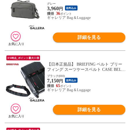
めがけ 軽量 軽い 大人 ミニショルダーバッ
グレー
3,960
グ カジュアル アウトドア 4L UNI WALKE
円
送料込み
R ユニウォーカー ポーチ
36
ギャレリア Bag＆Luggage
詳細を見る
8/6時点_ポイント最大11倍
【日本正規品】 BRIEFING ベルト ブリー
フィング スーツケースベルト CASE BELT
トラベル 旅行 トラベルグッズ 旅行用品 メ
ブラック(010)
7,150
ンズ レディース ナイロン BRA201G43
円
送料込み
65
ギャレリア Bag＆Luggage
詳細を見る