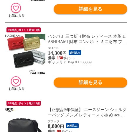
詳細を見る
8/6時点_ポイント最大11倍
ハシバミ 三つ折り財布 レディース 本革 H
ASHIBAMI 財布 コンパクト ミニ財布 ブラ
ンド おしゃれ かわいい 小さい ミニ レザ
BLACK
14,300
ー 軽い 折り財布 BOX型小銭入れ レザーリ
円
送料込み
ボン ミニウォレット Ha-2410-326
130
ギャレリア Bag＆Luggage
詳細を見る
8/6時点_ポイント最大11倍
【正規品5年保証】 エースジーン ショルダ
ーバッグ メンズ レディース 小さめ ace.GE
NE エース 斜めがけ ブランド 大人 軽量 軽
ブラック
8,800
い 横型 撥水 5L A5 丈夫 ミニショルダー
円
送料込み
バッグ ラグレンティスクロス 68792
80