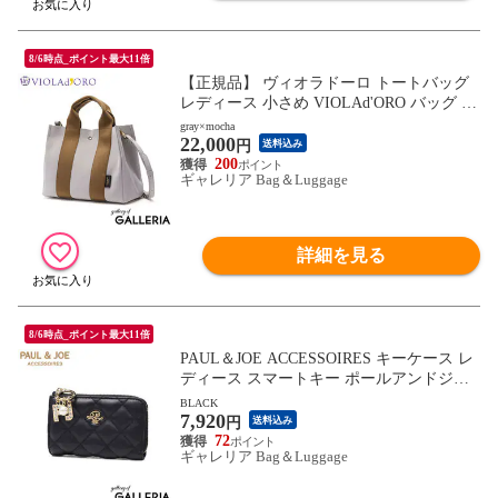
8/6時点_ポイント最大11倍
【正規品】 ヴィオラドーロ トートバッグ
レディース 小さめ VIOLAd'ORO バッグ ト
ート ブランド 軽量 軽い 2WAY ショルダー
gray×mocha
22,000
かわいい 大人 弱撥水 A5 日本製 GINO マ
円
送料込み
イクロファイバースエードトートバッグ M
200
ギャレリア Bag＆Luggage
サイズ V-2063
詳細を見る
8/6時点_ポイント最大11倍
PAUL＆JOE ACCESSOIRES キーケース レ
ディース スマートキー ポールアンドジョ
ー ブランド 可愛い カード コンパクト 車
BLACK
7,920
鍵 ファスナー おしゃれ ロゴ 上品 おしゃ
円
送料込み
れ キルティング キルト QUILTING PJA-W
72
ギャレリア Bag＆Luggage
1256