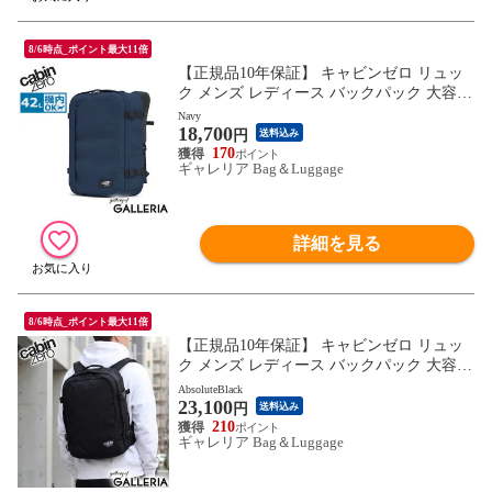
8/6時点_ポイント最大11倍
【正規品10年保証】 キャビンゼロ リュッ
ク メンズ レディース バックパック 大容量
CABINZERO ブランド 旅行 リュックサッ
Navy
18,700
ク 大きめ A3 B4 A4 機内持ち込み 手持ち
円
送料込み
撥水 オコバン Okoban 軽量 CLASSIC PLUS
170
ギャレリア Bag＆Luggage
42L
詳細を見る
8/6時点_ポイント最大11倍
【正規品10年保証】 キャビンゼロ リュッ
ク メンズ レディース バックパック 大容量
CABINZERO ブランド 旅行 リュックサッ
AbsoluteBlack
23,100
ク 大きめ B4 A4 PC収納 機内持ち込み 撥水
円
送料込み
オコバン Okoban 軽量 CLASSIC PRO 32L
210
ギャレリア Bag＆Luggage