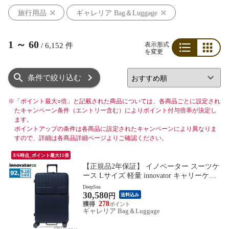
旅行用品
ギャレリア Bag＆Luggage
1
～
60
表示形式
/
6,152
件
を変更
リスト
グリッド
条件で絞り込む
※
「ポイント最大○倍」と記載された商品については、各商品ごとに設定され
たキャンペーン条件（エントリー含む）によりポイント付与倍率が決定し
ます。
ポイントアップの条件は各商品に設定されたキャンペーンにより異なりま
すので、詳細は各商品詳細ページよりご確認ください。
8/6時点_ポイント最大11倍
【正規品2年保証】 イノベーター スーツケ
ース Lサイズ 軽量 innovator キャリーケー
ス suitcase ストッパー フロントポケット キ
DeepSea
30,580
ャリーバッグ PC 静音 TSAロック 旅行 9泊
円
送料込み
10泊 Extreme Journey 92L Large INV90
278
ギャレリア Bag＆Luggage