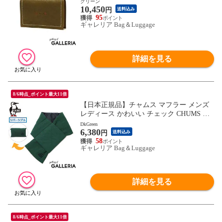
グリーン
10,450
プル 軽量 ピアッタ 0031536
円
送料込み
95
ギャレリア Bag＆Luggage
詳細を見る
8/6時点_ポイント最大11倍
【日本正規品】チャムス マフラー メンズ
レディース かわいい チェック CHUMS 高
校生 学生 ブランド ビジネス チクチクしな
DkGreen
6,380
い 薄手 黒 パッカブル 暖かい 撥水 カポッ
円
送料込み
クキルティングリバーシブルマフラー CH0
58
ギャレリア Bag＆Luggage
9-1292
詳細を見る
8/6時点_ポイント最大11倍