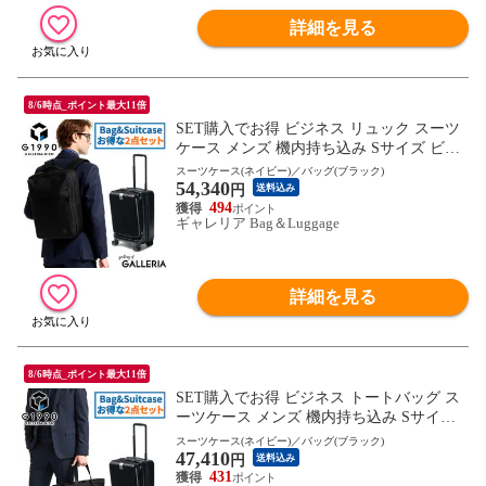
詳細を見る
8/6時点_ポイント最大11倍
SET購入でお得 ビジネス リュック スーツ
ケース メンズ 機内持ち込み Sサイズ ビジ
ネスリュック G1990 COMMUTE コミュー
スーツケース(ネイビー)／バッグ(ブラック)
54,340
ト BUSINESS BACKPACK JOURNEY ジャ
円
送料込み
ーニー 32L
494
ギャレリア Bag＆Luggage
詳細を見る
8/6時点_ポイント最大11倍
SET購入でお得 ビジネス トートバッグ ス
ーツケース メンズ 機内持ち込み Sサイズ
ビジネスバッグ トート G1990 COMMUTE
スーツケース(ネイビー)／バッグ(ブラック)
47,410
コミュート BUSINESS TOTE BAG JOURN
円
送料込み
EY ジャーニー 32L 40代 50代 ブランド
431