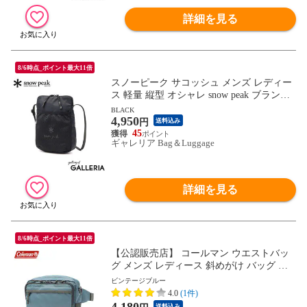
詳細を見る
8/6時点_ポイント最大11倍
スノーピーク サコッシュ メンズ レディー
ス 軽量 縦型 オシャレ snow peak ブランド
バッグ 小さめ コンパクト ナイロン ショル
BLACK
4,950
ダーバッグ 斜めがけ ロゴ アウトドア 軽い
円
送料込み
New Standard Sacoche NSD-AC-25AU004
45
ギャレリア Bag＆Luggage
詳細を見る
8/6時点_ポイント最大11倍
【公認販売店】 コールマン ウエストバッ
グ メンズ レディース 斜めがけ バッグ 小
さめ Coleman ブランド おしゃれ ウエスト
ビンテージブルー
ポーチ ショルダーバッグ 横型 ヨコ 軽量 2
4.0
(1件)
WAY 2L 旅行 アウトドア ウォーカーポー
4,180
送料込み