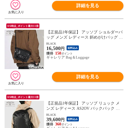
詳細を見る
8/6時点_ポイント最大11倍
【正規品1年保証】 アッソブ ショルダーバ
ッグ メンズ レディース 斜めがけバッグ A
S2OV ショルダー 小さめ ブランド 軽量 耐
BLACK
16,500
水 旅行 トラベル 2WAY 4L A5 BLEISURE
円
送料込み
TRAVEL SHOULDER 152556
150
ギャレリア Bag＆Luggage
詳細を見る
8/6時点_ポイント最大11倍
【正規品1年保証】 アッソブ リュック メ
ンズ レディース AS2OV バックパック 大
きめ 通勤 耐水 丈夫 ビジネス 出張 旅行 ブ
BLACK
39,600
ランド PC収納 充電 B4 22L 15inch BLEISU
円
送料込み
RE DAY PACK 152552
360