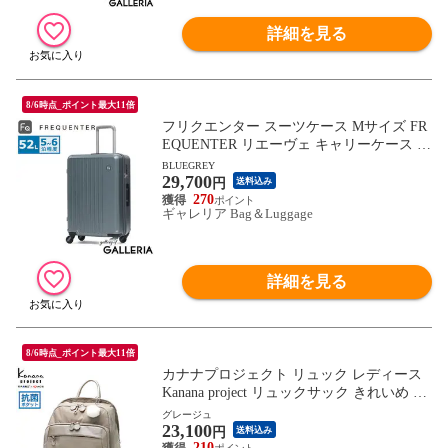
詳細を見る
8/6時点_ポイント最大11倍
フリクエンター スーツケース Mサイズ FR
EQUENTER リエーヴェ キャリーケース 52
L 軽量 軽い 静音 メンズ レディース M TS
BLUEGREY
29,700
ロック 5泊 6泊 旅行 出張 消臭 抗菌 LIEVE
円
送料込み
4輪キャリー 57cm 1-252
270
ギャレリア Bag＆Luggage
詳細を見る
8/6時点_ポイント最大11倍
カナナプロジェクト リュック レディース
Kanana project リュックサック きれいめ 軽
量 軽い おしゃれ デイパック バックパック
グレージュ
23,100
ブランド シンプル A4 旅行 大人 撥水 12L
円
送料込み
PJ1-4th 67645
210