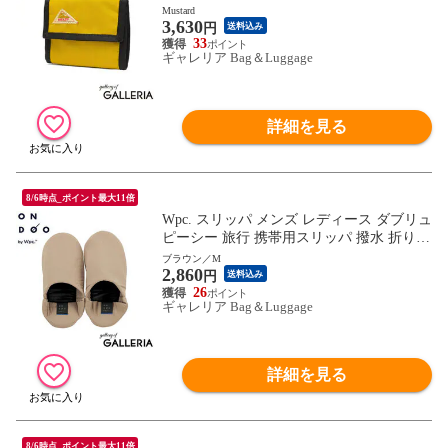
ELTY コンパクト ミニ ミニ財布 財布 ウォ
Mustard
3,630
レット 薄型 丈夫 アウトドア おしゃれ シ
円
送料込み
ンプル ロゴ MULTI WALLET 2 3259236025
33
ギャレリア Bag＆Luggage
詳細を見る
8/6時点_ポイント最大11倍
Wpc. スリッパ メンズ レディース ダブリュ
ピーシー 旅行 携帯用スリッパ 撥水 折り畳
み 収納袋 洗濯可 ルームシューズ 室内履き
ブラウン／M
2,860
入学式 卒業式 オフィス ONDOO トラベル
円
送料込み
スリッパ NT012-001-230
26
ギャレリア Bag＆Luggage
詳細を見る
8/6時点_ポイント最大11倍