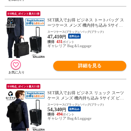
8/6時点_ポイント最大11倍
SET購入でお得 ビジネス トートバッグ ス
ーツケース メンズ 機内持ち込み Sサイズ
ビジネスバッグ トート G1990 COMMUTE
スーツケース(ブラック)／バッグ(ブラック)
47,410
コミュート BUSINESS TOTE BAG JOURN
円
送料込み
EY ジャーニー 32L 40代 50代 ブランド
431
ギャレリア Bag＆Luggage
詳細を見る
8/6時点_ポイント最大11倍
SET購入でお得 ビジネス リュック スーツ
ケース メンズ 機内持ち込み Sサイズ ビジ
ネスリュック G1990 COMMUTE コミュー
スーツケース(ブラック)／バッグ(ブラック)
54,340
ト BUSINESS BACKPACK JOURNEY ジャ
円
送料込み
ーニー 32L
494
ギャレリア Bag＆Luggage