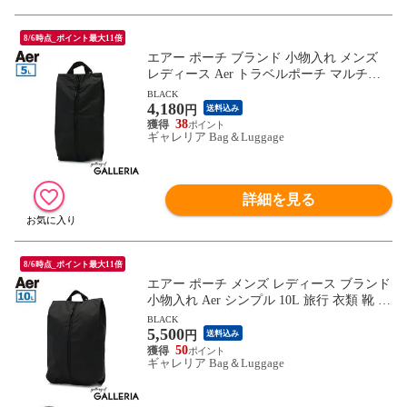
8/6時点_ポイント最大11倍
エアー ポーチ ブランド 小物入れ メンズ
レディース Aer トラベルポーチ マルチポ
ーチ トラベルグッズ ナイロン ハンドル 5L
BLACK
4,180
軽量 バッグインバッグ 小さめ 黒 軽い 旅
円
送料込み
行 出張 Travel Collection Zip Bag Small
38
ギャレリア Bag＆Luggage
詳細を見る
8/6時点_ポイント最大11倍
エアー ポーチ メンズ レディース ブランド
小物入れ Aer シンプル 10L 旅行 衣類 靴 リ
ップストップナイロン 大きめ バッグイン
BLACK
5,500
バッグ トラベルポーチ マルチポーチ 黒 シ
円
送料込み
ューズ パッキング Travel Collection Zip Bag
50
ギャレリア Bag＆Luggage