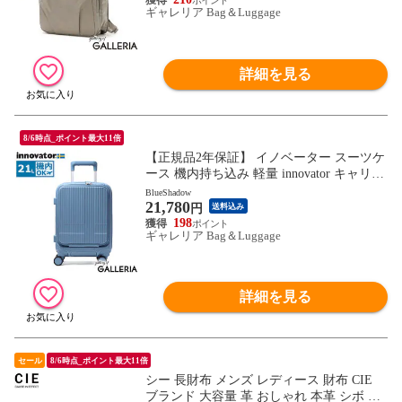
ギャレリア Bag＆Luggage
詳細を見る
8/6時点_ポイント最大11倍
【正規品2年保証】 イノベーター スーツケ
ース 機内持ち込み 軽量 innovator キャリー
ケース suitcase 小さめ Sサイズ フロントポ
BlueShadow
21,780
ケット ストッパー TSAロック 2泊 3泊 Extr
円
送料込み
eme Journey 21L Coin-Locker INV30
198
ギャレリア Bag＆Luggage
詳細を見る
セール
8/6時点_ポイント最大11倍
シー 長財布 メンズ レディース 財布 CIE
ブランド 大容量 革 おしゃれ 本革 シボ か