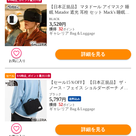
8/6時点_ポイント最大11倍
【日本正規品】 マタドール アイマスク 睡
眠 Matador 遮光 耳栓 セット Mack's 睡眠用
遮音 通気性 旅行 移動 機内 飛行機 キャン
BLACK
3,520
プ コンパクト ポケッタブル 調整可能 スリ
円
ープマスク+イヤープラグス
32
ギャレリア Bag＆Luggage
詳細を見る
セール
8/6時点_ポイント最大11倍
【セール15％OFF】 【日本正規品】 ザ・
ノース・フェイス ショルダーポーチ メン
ズ レディース THE NORTH FACE ショルダ
ブラック
5,797
ーバッグ 小さめ ブランド 軽量 軽い 斜め
円
送料込み
がけ 大人 ノースフェイス ジオフェイスポ
52
ギャレリア Bag＆Luggage
ーチ NM32356
詳細を見る