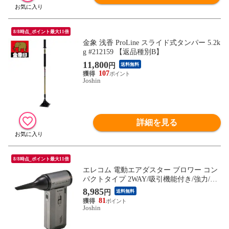
8/8時点_ポイント最大11倍
金象 浅香 ProLine スライド式タンパー 5.2k
g #212159 【返品種別B】
11,800
円
送料無料
107
Joshin
詳細を見る
8/8時点_ポイント最大11倍
エレコム 電動エアダスター ブロワー コン
パクトタイプ 2WAY/吸引機能付き/強力/無
段階風量/USB充電式/4種ノズル付（ブラッ
8,985
円
送料無料
ク） AD-ALC02BK 【返品種別A】
81
Joshin