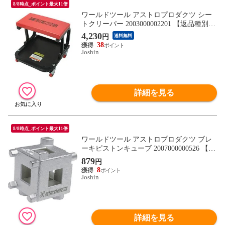
8/8時点_ポイント最大11倍
ワールドツール アストロプロダクツ シー
トクリーパー 2003000002201 【返品種別
B】
4,230
円
送料無料
38
Joshin
詳細を見る
8/8時点_ポイント最大11倍
ワールドツール アストロプロダクツ ブレ
ーキピストンキューブ 2007000000526 【返
品種別B】
879
円
8
Joshin
詳細を見る