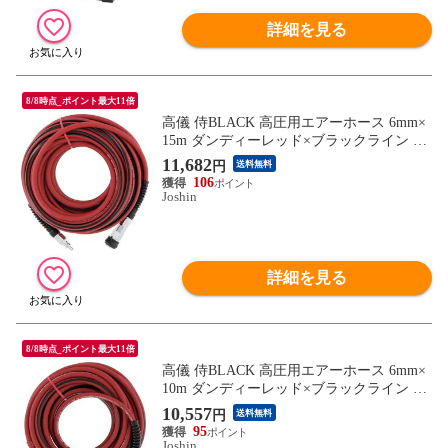
詳細を見る
8/8時点_ポイント最大11倍
高儀 侍BLACK 高圧用エアーホース 6mm×
15m ダンディーレッド×ブラックライン 80
6061312 【返品種別B】
11,682
円
送料無料
106
Joshin
詳細を見る
8/8時点_ポイント最大11倍
高儀 侍BLACK 高圧用エアーホース 6mm×
10m ダンディーレッド×ブラックライン 80
6061311 【返品種別B】
10,557
円
送料無料
95
Joshin