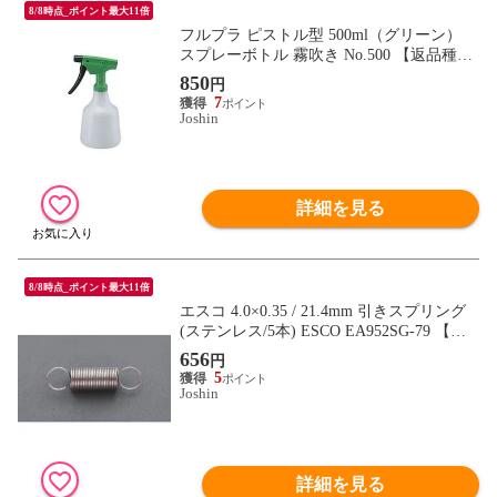
8/8時点_ポイント最大11倍
フルプラ ピストル型 500ml（グリーン）
スプレーボトル 霧吹き No.500 【返品種別
B】
850
円
7
Joshin
詳細を見る
8/8時点_ポイント最大11倍
エスコ 4.0×0.35 / 21.4mm 引きスプリング
(ステンレス/5本) ESCO EA952SG-79 【返
品種別B】
656
円
5
Joshin
詳細を見る