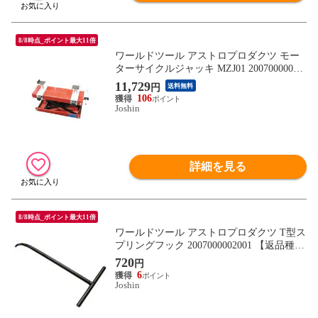
8/8時点_ポイント最大11倍
ワールドツール アストロプロダクツ モー
ターサイクルジャッキ MZJ01 20070000006
87 【返品種別B】
11,729
円
送料無料
106
Joshin
詳細を見る
8/8時点_ポイント最大11倍
ワールドツール アストロプロダクツ T型ス
プリングフック 2007000002001 【返品種別
B】
720
円
6
Joshin