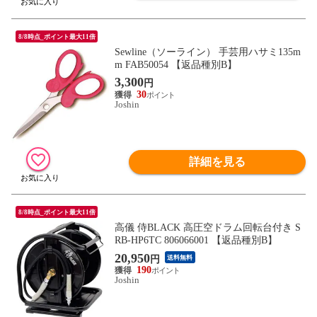
8/8時点_ポイント最大11倍
Sewline（ソーライン） 手芸用ハサミ135m
m FAB50054 【返品種別B】
3,300
円
30
Joshin
詳細を見る
8/8時点_ポイント最大11倍
高儀 侍BLACK 高圧空ドラム回転台付き S
RB-HP6TC 806066001 【返品種別B】
20,950
円
送料無料
190
Joshin