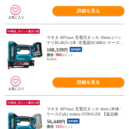
詳細を見る
8/8時点_ポイント最大11倍
マキタ 40Vmax 充電式タッカ 10mm (バッ
テリBL4025×2本･充電器DC40RA･ケース付
き) makita ST002GRDX 【返品種別B】
108,339
円
送料無料
984
Joshin
詳細を見る
8/8時点_ポイント最大11倍
マキタ 40Vmax 充電式タッカ 4mm (本体･
ケースのみ) makita ST001GZK 【返品種別
B】
56,440
円
送料無料
513