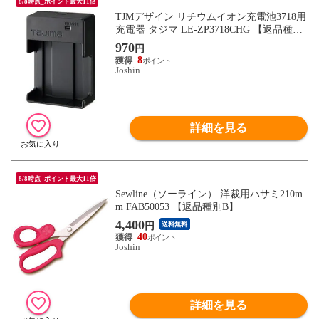
8/8時点_ポイント最大11倍
TJMデザイン リチウムイオン充電池3718用
充電器 タジマ LE-ZP3718CHG 【返品種別
B】
970
円
8
Joshin
詳細を見る
8/8時点_ポイント最大11倍
Sewline（ソーライン） 洋裁用ハサミ210m
m FAB50053 【返品種別B】
4,400
円
送料無料
40
Joshin
詳細を見る