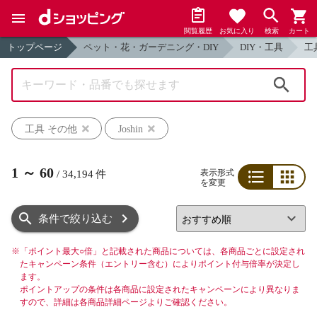
閲覧履歴
お気に入り
検索
カート
トップページ
ペット・花・ガーデニング・DIY
DIY・工具
工
検索
工具 その他
Joshin
1
～
60
表示形式
/
34,194
件
を変更
リスト
グリッド
条件で絞り込む
※
「ポイント最大○倍」と記載された商品については、各商品ごとに設定され
たキャンペーン条件（エントリー含む）によりポイント付与倍率が決定し
ます。
ポイントアップの条件は各商品に設定されたキャンペーンにより異なりま
すので、詳細は各商品詳細ページよりご確認ください。