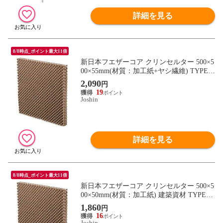
詳細を見る
8/8時点_ポイント最大11倍
新日本フエザーコア クリンセルター 500×5
00×55mm(材質：加工紙+ヤシ繊維) TYPE-R
F25 【返品種別B】
2,090
円
19
Joshin
詳細を見る
8/8時点_ポイント最大11倍
新日本フエザーコア クリンセルター 500×5
00×50mm(材質：加工紙) 建築資材 TYPE-N
【返品種別B】
1,860
円
16
Joshin