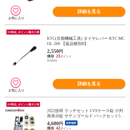
詳細を見る
8/8時点_ポイント最大11倍
KTC(京都機械工具) タイヤレバー KTC MC
OL-260 【返品種別B】
2,550
円
23
Joshin
詳細を見る
8/8時点_ポイント最大11倍
川口技研 ラッチセット LVSケース錠 小判
座表示錠 サテンゴールド バックセット51
mm LVS-4K13-SG 【返品種別B】
4,680
円
送料無料
42