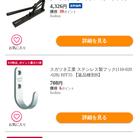
007000011263 【返品種別B】
4,326
円
送料無料
39
Joshin
詳細を見る
8/8時点_ポイント最大11倍
スガツネ工業 ステンレス製フック(110-020
-028) HJT55 【返品種別B】
708
円
6
Joshin
詳細を見る