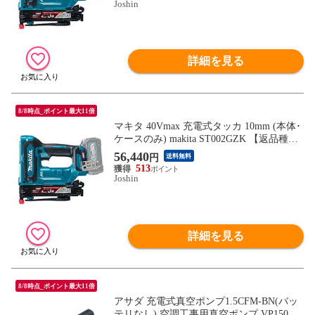
Joshin
詳細を見る
8/8時点_ポイント最大11倍
マキタ 40Vmax 充電式タッカ 10mm (本体･
ケースのみ) makita ST002GZK 【返品種別
B】
56,440
円
送料無料
513
Joshin
詳細を見る
8/8時点_ポイント最大11倍
アサダ 充電式真空ポンプ1.5CFM-BN(バッ
テリなし) 空調工事用真空ポンプ VP150