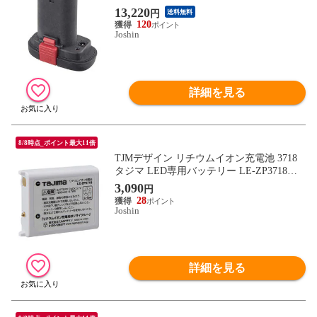
NVEJ-BAT7214 【返品種別B】
13,220
円
送料無料
120
Joshin
詳細を見る
8/8時点_ポイント最大11倍
TJMデザイン リチウムイオン充電池 3718
タジマ LED専用バッテリー LE-ZP3718
【返品種別B】
3,090
円
28
Joshin
詳細を見る