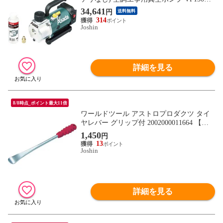
【返品種別B】
34,641
円
送料無料
314
Joshin
詳細を見る
8/8時点_ポイント最大11倍
ワールドツール アストロプロダクツ タイ
ヤレバー グリップ付 2002000011664 【返
品種別B】
1,450
円
13
Joshin
詳細を見る