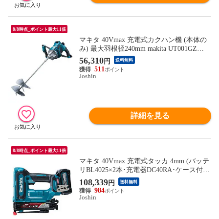
8/8時点_ポイント最大11倍
マキタ 40Vmax 充電式カクハン機 (本体の
み) 最大羽根径240mm makita UT001GZ
【返品種別B】
56,310
円
送料無料
511
Joshin
詳細を見る
8/8時点_ポイント最大11倍
マキタ 40Vmax 充電式タッカ 4mm (バッテ
リBL4025×2本･充電器DC40RA･ケース付
き) makita ST001GRDX 【返品種別B】
108,339
円
送料無料
984
Joshin