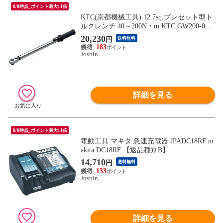
8/8時点_ポイント最大11倍
KTC(京都機械工具) 12.7sq.プレセット型ト
ルクレンチ 40～200N・m KTC GW200-04
【返品種別B】
20,230
円
送料無料
183
Joshin
詳細を見る
8/8時点_ポイント最大11倍
電動工具 マキタ 急速充電器 JPADC18RF m
akita DC18RF 【返品種別B】
14,710
円
送料無料
133
Joshin
詳細を見る