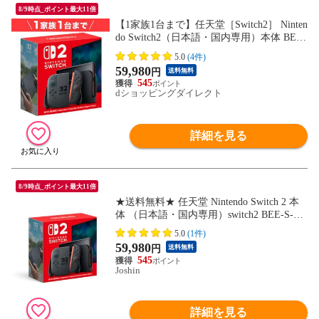
8/9時点_ポイント最大11倍
【1家族1台まで】任天堂［Switch2］ Ninten
do Switch2（日本語・国内専用）本体 BEE-
S-KB6CA
5.0
(4件)
59,980
円
送料無料
545
dショッピングダイレクト
詳細を見る
8/9時点_ポイント最大11倍
★送料無料★ 任天堂 Nintendo Switch 2 本
体 （日本語・国内専用）switch2 BEE-S-KB
6CA NSW2ホンタイ 【返品種別B】
5.0
(1件)
59,980
円
送料無料
545
Joshin
詳細を見る