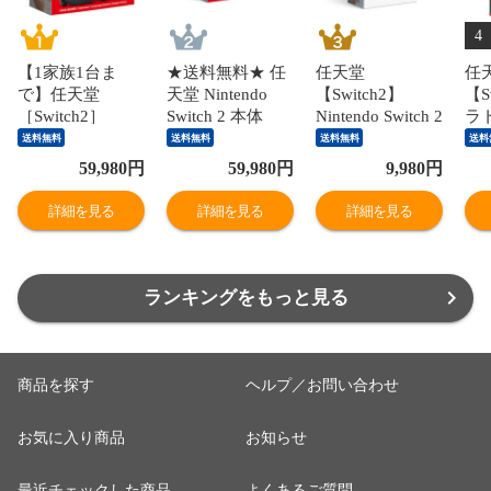
4
【1家族1台ま
★送料無料★ 任
任天堂
任
で】任天堂
天堂 Nintendo
【Switch2】
【S
［Switch2］
Switch 2 本体
Nintendo Switch 2
ラ
Nintendo
（日本語・国内
Proコントローラ
ダー
送料無料
送料無料
送料無料
送料
Switch2（日本
専用）switch2
ー BEE-A-FSSKA
AA
59,980
円
59,980
円
9,980
円
語・国内専用）
BEE-S-KB6CA
NSW2 Proコント
プ
本体 BEE-S-
NSW2ホンタイ
ローラー 【返品
ダ
詳細を見る
詳細を見る
詳細を見る
KB6CA
【返品種別B】
種別B】
B
ランキングをもっと見る
商品を探す
ヘルプ／お問い合わせ
お気に入り商品
お知らせ
最近チェックした商品
よくあるご質問