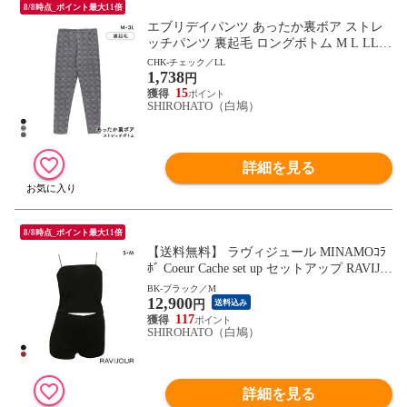
8/8時点_ポイント最大11倍
エブリデイパンツ あったか裏ボア ストレ
ッチパンツ 裏起毛 ロングボトム M L LL 3
L パジャマ ルームウェア 毛パン 裏シャギ
CHK-チェック／LL
1,738
ー
円
15
SHIROHATO（白鳩）
詳細を見る
8/8時点_ポイント最大11倍
【送料無料】 ラヴィジュール MINAMOｺﾗ
ﾎﾞ Coeur Cache set up セットアップ RAVIJO
UR ルームウェア パジャマ ナイトウェア
BK-ブラック／M
12,900
円
送料込み
117
SHIROHATO（白鳩）
詳細を見る