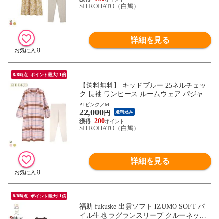
SHIROHATO（白鳩）
詳細を見る
8/8時点_ポイント最大11倍
【送料無料】 キッドブルー 25ネルチェッ
ク 長袖 ワンピース ルームウェア パジャマ
KID BLUE
PI-ピンク／M
22,000
円
送料込み
200
SHIROHATO（白鳩）
詳細を見る
8/8時点_ポイント最大11倍
福助 fukuske 出雲ソフト IZUMO SOFT パ
イル生地 ラグランスリーブ クルーネック