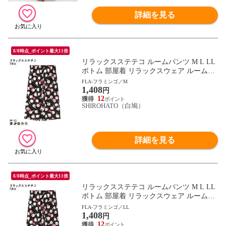
詳細を見る
8/8時点_ポイント最大11倍
リラックスステテコ ルームパンツ M L LL
ボトム 部屋着 リラックスウェア ルームウ
ェア パジャマ ひざ下丈 リラコ ワンマイル
FLA-フラミンゴ／M
1,408
ウェア
円
12
SHIROHATO（白鳩）
詳細を見る
8/8時点_ポイント最大11倍
リラックスステテコ ルームパンツ M L LL
ボトム 部屋着 リラックスウェア ルームウ
ェア パジャマ ひざ下丈 リラコ ワンマイル
FLA-フラミンゴ／LL
1,408
ウェア
円
12