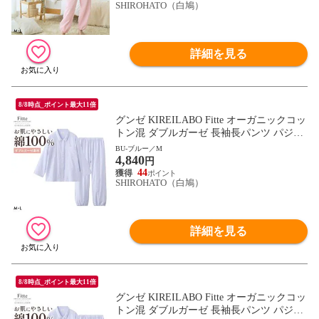
SHIROHATO（白鳩）
詳細を見る
8/8時点_ポイント最大11倍
グンゼ KIREILABO Fitte オーガニックコッ
トン混 ダブルガーゼ 長袖長パンツ パジャ
マ 上下セット レディース GUNZE キレイ
BU-ブルー／M
4,840
ラボ フィッテ
円
44
SHIROHATO（白鳩）
詳細を見る
8/8時点_ポイント最大11倍
グンゼ KIREILABO Fitte オーガニックコッ
トン混 ダブルガーゼ 長袖長パンツ パジャ