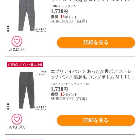
L パジャマ ルームウェア 毛パン 裏シャギ
CHK-チェック／M
1,738
ー
円
15
SHIROHATO（白鳩）
詳細を見る
8/8時点_ポイント最大11倍
エブリデイパンツ あったか裏ボア ストレ
ッチパンツ 裏起毛 ロングボトム M L LL 3
L パジャマ ルームウェア 毛パン 裏シャギ
CGY-チャコールグレー／M
1,738
ー
円
15
SHIROHATO（白鳩）
詳細を見る