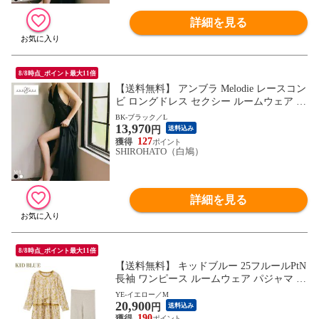
詳細を見る
8/8時点_ポイント最大11倍
【送料無料】 アンブラ Melodie レースコン
ビ ロングドレス セクシー ルームウェア ネ
グリジェ ワンピース ANNEBRA
BK-ブラック／L
13,970
円
送料込み
127
SHIROHATO（白鳩）
詳細を見る
8/8時点_ポイント最大11倍
【送料無料】 キッドブルー 25フルールPtN
長袖 ワンピース ルームウェア パジャマ KI
D BLUE
YE-イエロー／M
20,900
円
送料込み
190