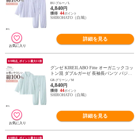
マ 上下セット レディース GUNZE キレイ
BU-ブルー／L
4,840
ラボ フィッテ
円
44
SHIROHATO（白鳩）
詳細を見る
8/8時点_ポイント最大11倍
グンゼ KIREILABO Fitte オーガニックコッ
トン混 ダブルガーゼ 長袖長パンツ パジャ
マ 上下セット レディース GUNZE キレイ
GR-グリーン／M
4,840
ラボ フィッテ
円
44
SHIROHATO（白鳩）
詳細を見る
8/8時点_ポイント最大11倍