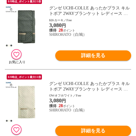
8/8時点_ポイント最大11倍
グンゼ UCHI-COLLE あったかプラス キル
トボア 2WAYブランケット レディース ル
ームウェア GUNZE ウチコレ
KH-カーキ／Free
3,080
円
28
SHIROHATO（白鳩）
詳細を見る
8/8時点_ポイント最大11倍
グンゼ UCHI-COLLE あったかプラス キル
トボア 2WAYブランケット レディース ル
ームウェア GUNZE ウチコレ
OW-オフホワイト／Free
3,080
円
28
SHIROHATO（白鳩）
詳細を見る