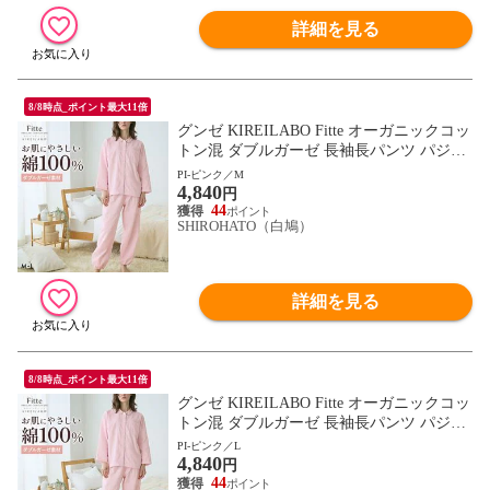
詳細を見る
8/8時点_ポイント最大11倍
グンゼ KIREILABO Fitte オーガニックコッ
トン混 ダブルガーゼ 長袖長パンツ パジャ
マ 上下セット レディース GUNZE キレイ
PI-ピンク／M
4,840
ラボ フィッテ
円
44
SHIROHATO（白鳩）
詳細を見る
8/8時点_ポイント最大11倍
グンゼ KIREILABO Fitte オーガニックコッ
トン混 ダブルガーゼ 長袖長パンツ パジャ
マ 上下セット レディース GUNZE キレイ
PI-ピンク／L
4,840
ラボ フィッテ
円
44