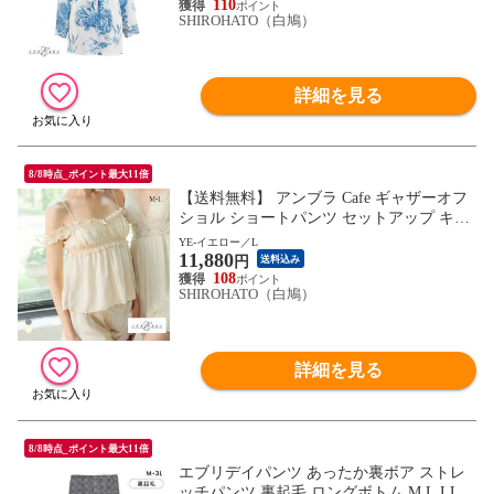
110
SHIROHATO（白鳩）
詳細を見る
8/8時点_ポイント最大11倍
【送料無料】 アンブラ Cafe ギャザーオフ
ショル ショートパンツ セットアップ キャ
ミソール ルームウェア パジャマ ANNEBR
YE-イエロー／L
11,880
A
円
送料込み
108
SHIROHATO（白鳩）
詳細を見る
8/8時点_ポイント最大11倍
エブリデイパンツ あったか裏ボア ストレ
ッチパンツ 裏起毛 ロングボトム M L LL 3