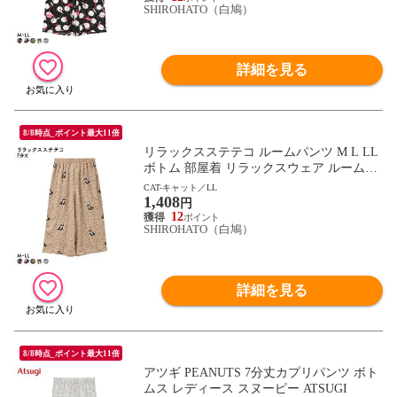
SHIROHATO（白鳩）
詳細を見る
8/8時点_ポイント最大11倍
リラックスステテコ ルームパンツ M L LL
ボトム 部屋着 リラックスウェア ルームウ
ェア パジャマ ひざ下丈 リラコ ワンマイル
CAT-キャット／LL
1,408
ウェア
円
12
SHIROHATO（白鳩）
詳細を見る
8/8時点_ポイント最大11倍
アツギ PEANUTS 7分丈カプリパンツ ボト
ムス レディース スヌーピー ATSUGI