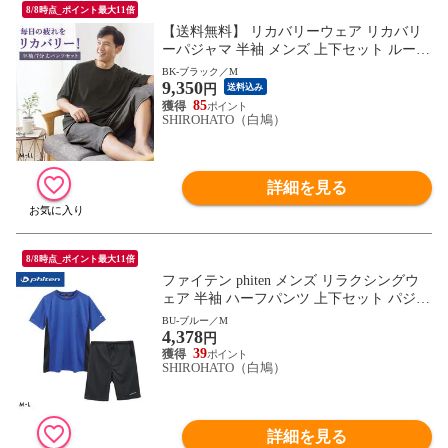
8/8時点_ポイント最大11倍
【送料無料】 リカバリーウェア リカバリ
ーパジャマ 半袖 メンズ 上下セット ルーム
ウェア パジャマ リカバリーケア 7分丈パ
BK-ブラック／M
9,350
ンツ 疲労回復 セルヴァン 一般医療機器
円
送料込み
85
SHIROHATO（白鳩）
詳細を見る
8/8時点_ポイント最大11倍
ファイテン phiten メンズ リラクシングウ
ェア 半袖 ハーフパンツ 上下セット パジャ
マ ルームウェア 部屋着 ML MENS
BU-ブルー／M
4,378
円
39
SHIROHATO（白鳩）
詳細を見る