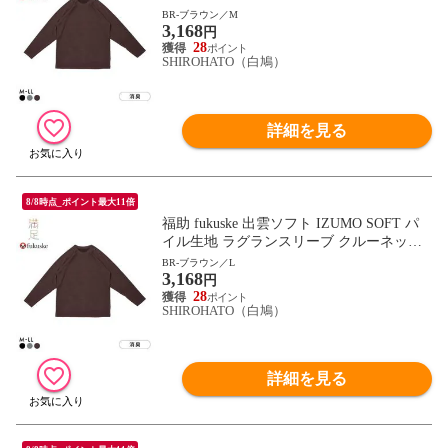
長袖シャツ メンズ ルームウェア インナー
BR-ブラウン／M
3,168
円
28
SHIROHATO（白鳩）
詳細を見る
8/8時点_ポイント最大11倍
福助 fukuske 出雲ソフト IZUMO SOFT パ
イル生地 ラグランスリーブ クルーネック
長袖シャツ メンズ ルームウェア インナー
BR-ブラウン／L
3,168
円
28
SHIROHATO（白鳩）
詳細を見る