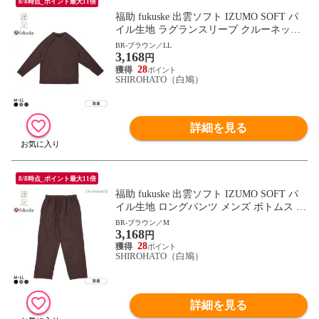
8/8時点_ポイント最大11倍
福助 fukuske 出雲ソフト IZUMO SOFT パ
イル生地 ラグランスリーブ クルーネック
長袖シャツ メンズ ルームウェア インナー
BR-ブラウン／LL
3,168
円
28
SHIROHATO（白鳩）
詳細を見る
8/8時点_ポイント最大11倍
福助 fukuske 出雲ソフト IZUMO SOFT パ
イル生地 ロングパンツ メンズ ボトムス ル
ームウェア インナー
BR-ブラウン／M
3,168
円
28
SHIROHATO（白鳩）
詳細を見る