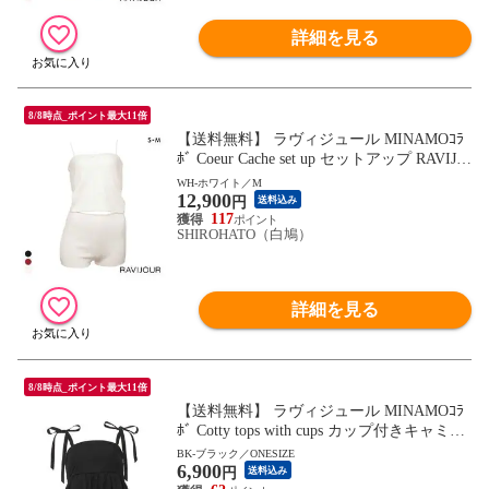
詳細を見る
8/8時点_ポイント最大11倍
【送料無料】 ラヴィジュール MINAMOｺﾗ
ﾎﾞ Coeur Cache set up セットアップ RAVIJO
UR ルームウェア パジャマ ナイトウェア
WH-ホワイト／M
12,900
円
送料込み
117
SHIROHATO（白鳩）
詳細を見る
8/8時点_ポイント最大11倍
【送料無料】 ラヴィジュール MINAMOｺﾗ
ﾎﾞ Cotty tops with cups カップ付きキャミソ
ール トップス ルームウェア RAVIJOUR
BK-ブラック／ONESIZE
6,900
円
送料込み