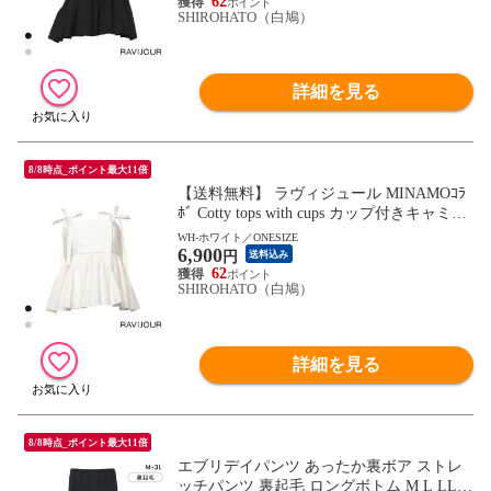
62
SHIROHATO（白鳩）
詳細を見る
8/8時点_ポイント最大11倍
【送料無料】 ラヴィジュール MINAMOｺﾗ
ﾎﾞ Cotty tops with cups カップ付きキャミソ
ール トップス ルームウェア RAVIJOUR
WH-ホワイト／ONESIZE
6,900
円
送料込み
62
SHIROHATO（白鳩）
詳細を見る
8/8時点_ポイント最大11倍
エブリデイパンツ あったか裏ボア ストレ
ッチパンツ 裏起毛 ロングボトム M L LL 3