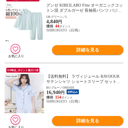
グンゼ KIREILABO Fitte オーガニックコッ
トン混 ダブルガーゼ 長袖長パンツ パジャ
マ 上下セット レディース GUNZE キレイ
GR-グリーン／L
4,840
ラボ フィッテ
円
44
SHIROHATO（白鳩）
詳細を見る
8/8時点_ポイント最大11倍
【送料無料】 ラヴィジュール RAVIJOUR
サテンシャツ ショートスリーブ セットア
ップ ルームウェア 半袖 パジャマ ナイトウ
BU-ブルー／ONESIZE
16,940
ェア
円
送料込み
154
SHIROHATO（白鳩）
詳細を見る