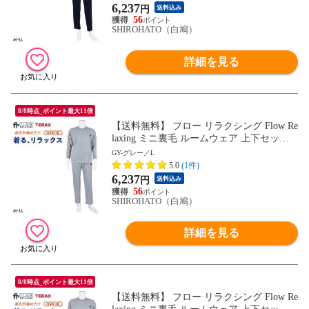
6,237
円
送料込み
56
SHIROHATO（白鳩）
詳細を見る
8/8時点_ポイント最大11倍
【送料無料】 フロー リラクシング Flow Re
laxing ミニ裏毛 ルームウェア 上下セット
メンズ 血行促進 セットアップ テラックス
GY-グレー／L
パジャマ
5.0
(1件)
6,237
円
送料込み
56
SHIROHATO（白鳩）
詳細を見る
8/8時点_ポイント最大11倍
【送料無料】 フロー リラクシング Flow Re