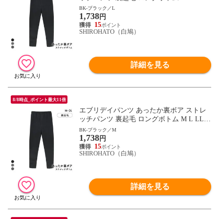
L パジャマ ルームウェア 毛パン 裏シャギ
BK-ブラック／L
1,738
ー
円
15
SHIROHATO（白鳩）
詳細を見る
8/8時点_ポイント最大11倍
エブリデイパンツ あったか裏ボア ストレ
ッチパンツ 裏起毛 ロングボトム M L LL 3
L パジャマ ルームウェア 毛パン 裏シャギ
BK-ブラック／M
1,738
ー
円
15
SHIROHATO（白鳩）
詳細を見る