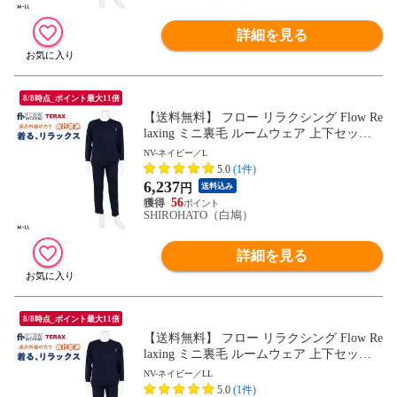
詳細を見る
8/8時点_ポイント最大11倍
【送料無料】 フロー リラクシング Flow Re
laxing ミニ裏毛 ルームウェア 上下セット
メンズ 血行促進 セットアップ テラックス
NV-ネイビー／L
パジャマ
5.0
(1件)
6,237
円
送料込み
56
SHIROHATO（白鳩）
詳細を見る
8/8時点_ポイント最大11倍
【送料無料】 フロー リラクシング Flow Re
laxing ミニ裏毛 ルームウェア 上下セット
メンズ 血行促進 セットアップ テラックス
NV-ネイビー／LL
パジャマ
5.0
(1件)