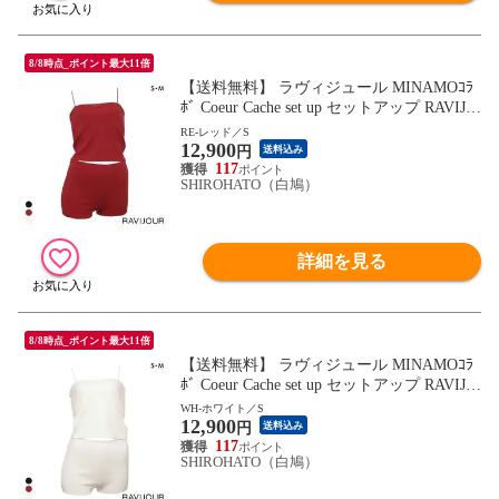
8/8時点_ポイント最大11倍
【送料無料】 ラヴィジュール MINAMOｺﾗ
ﾎﾞ Coeur Cache set up セットアップ RAVIJO
UR ルームウェア パジャマ ナイトウェア
RE-レッド／S
12,900
円
送料込み
117
SHIROHATO（白鳩）
詳細を見る
8/8時点_ポイント最大11倍
【送料無料】 ラヴィジュール MINAMOｺﾗ
ﾎﾞ Coeur Cache set up セットアップ RAVIJO
UR ルームウェア パジャマ ナイトウェア
WH-ホワイト／S
12,900
円
送料込み
117
SHIROHATO（白鳩）