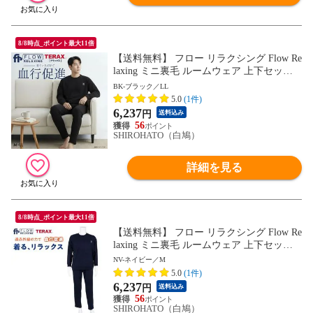
8/8時点_ポイント最大11倍
【送料無料】 フロー リラクシング Flow Re
laxing ミニ裏毛 ルームウェア 上下セット
メンズ 血行促進 セットアップ テラックス
BK-ブラック／LL
パジャマ
5.0
(1件)
6,237
円
送料込み
56
SHIROHATO（白鳩）
詳細を見る
8/8時点_ポイント最大11倍
【送料無料】 フロー リラクシング Flow Re
laxing ミニ裏毛 ルームウェア 上下セット
メンズ 血行促進 セットアップ テラックス
NV-ネイビー／M
パジャマ
5.0
(1件)
6,237
円
送料込み
56
SHIROHATO（白鳩）