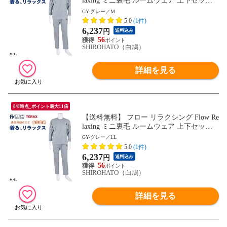
laxing ミニ裏毛 ルームウェア 上下セット
メンズ 血行促進 セットアップ テラックス
GY-グレー／M
パジャマ
5.0
(1件)
6,237
円
送料込み
56
SHIROHATO（白鳩）
詳細を見る
8/8時点_ポイント最大11倍
【送料無料】 フロー リラクシング Flow Re
laxing ミニ裏毛 ルームウェア 上下セット
メンズ 血行促進 セットアップ テラックス
GY-グレー／LL
パジャマ
5.0
(1件)
6,237
円
送料込み
56
SHIROHATO（白鳩）
詳細を見る