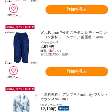
詳細を見る
8/8時点_ポイント最大11倍
Wpc.Patterns 7分丈 ステテコ レディース レ
ーヨン素材 ルームウェア 部屋着 fukuske 福
助
NV-ネイビー／L
2,079
円
18
SHIROHATO（白鳩）
詳細を見る
8/8時点_ポイント最大11倍
【送料無料】 アンブラ Femininity プリント
ガウン ANNEBRA
CR-クリーム／Free
12,100
円
送料込み