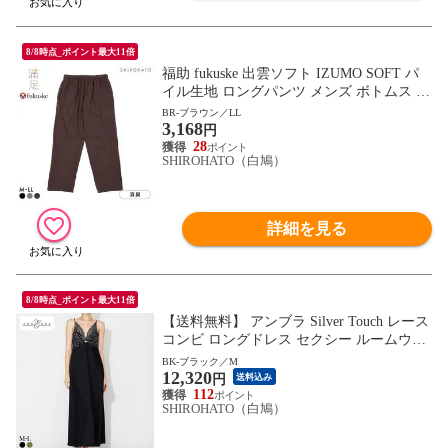
8/8時点_ポイント最大11倍
福助 fukuske 出雲ソフト IZUMO SOFT パ
イル生地 ロングパンツ メンズ ボトムス ル
ームウェア インナー
BR-ブラウン／LL
3,168
円
28
SHIROHATO（白鳩）
詳細を見る
8/8時点_ポイント最大11倍
【送料無料】 アンブラ Silver Touch レース
コンビ ロングドレス セクシー ルームウェ
ア ネグリジェ ワンピース ANNEBRA
BK-ブラック／M
12,320
円
送料込み
112
SHIROHATO（白鳩）