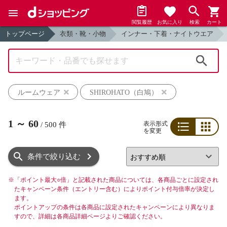
閲覧履歴
お気に入り
検索
カート
トップページ
衣類・靴・小物
インナー・下着・ナイトウエア
検索
ルームウェア
SHIROHATO（白鳩）
1
～
60
表示形式
/
500
件
を変更
リスト
グリッド
条件で絞り込む
※
「ポイント最大○倍」と記載された商品については、各商品ごとに設定され
たキャンペーン条件（エントリー含む）によりポイント付与倍率が決定し
ます。
ポイントアップの条件は各商品に設定されたキャンペーンにより異なりま
すので、詳細は各商品詳細ページよりご確認ください。