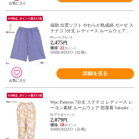
8/8時点_ポイント最大11倍
福助 出雲ソフト やわらか熟成綿 ガーゼ ス
テテコ 5分丈 レディース ルームウェア 綿1
00％ fukuske IZUMO SOFT 満足
PU-パープル／L
2,475
円
22
SHIROHATO（白鳩）
詳細を見る
8/8時点_ポイント最大11倍
Wpc.Patterns 7分丈 ステテコ レディース レ
ーヨン素材 ルームウェア 部屋着 fukuske 福
助
IV-アイボリー／L
2,079
円
18
SHIROHATO（白鳩）