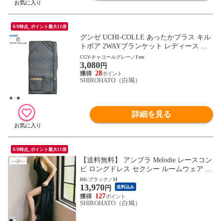
8/8時点_ポイント最大11倍
グンゼ UCHI-COLLE あったかプラス キル
トボア 2WAYブランケット レディース ル
ームウェア GUNZE ウチコレ
CGY-チャコールグレー／Free
3,080
円
28
SHIROHATO（白鳩）
詳細を見る
8/8時点_ポイント最大11倍
【送料無料】 アンブラ Melodie レースコン
ビ ロングドレス セクシー ルームウェア ネ
グリジェ ワンピース ANNEBRA
BK-ブラック／M
13,970
円
送料込み
127
SHIROHATO（白鳩）