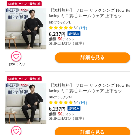
8/8時点_ポイント最大11倍
【送料無料】 フロー リラクシング Flow Re
laxing ミニ裏毛 ルームウェア 上下セット
メンズ 血行促進 セットアップ テラックス
BK-ブラック／L
パジャマ
5.0
(1件)
6,237
円
送料込み
56
SHIROHATO（白鳩）
詳細を見る
8/8時点_ポイント最大11倍
【送料無料】 フロー リラクシング Flow Re
laxing ミニ裏毛 ルームウェア 上下セット
メンズ 血行促進 セットアップ テラックス
BK-ブラック／M
パジャマ
5.0
(1件)
6,237
円
送料込み
56
SHIROHATO（白鳩）
詳細を見る