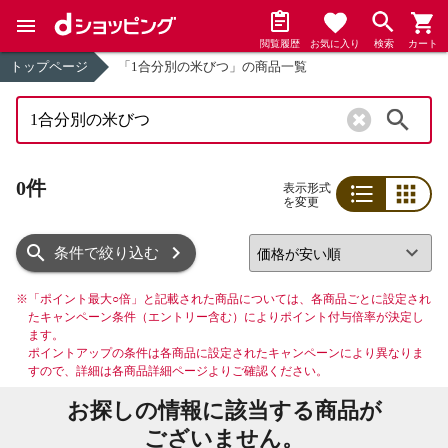
閲覧履歴
お気に入り
検索
カート
トップページ
「1合分別の米びつ」の商品一覧
検索
0件
表示形式
を変更
リスト
グリッド
条件で絞り込む
※
「ポイント最大○倍」と記載された商品については、各商品ごとに設定され
たキャンペーン条件（エントリー含む）によりポイント付与倍率が決定し
ます。
ポイントアップの条件は各商品に設定されたキャンペーンにより異なりま
すので、詳細は各商品詳細ページよりご確認ください。
お探しの情報に該当する商品が
ございません。