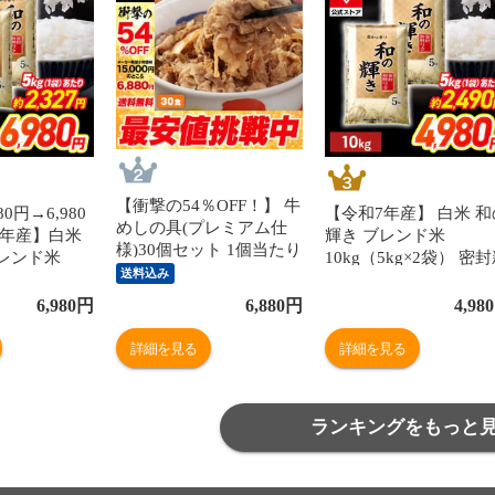
【衝撃の54％OFF！】 牛
0円→6,980
【令和7年産】 白米 和
めしの具(プレミアム仕
7年産】白米
輝き ブレンド米
様)30個セット 1個当たり
レンド米
10kg（5kg×2袋） 密
たっぷり135g 冷凍食品
送料込み
新鮮パック 脱
鮮パック 脱酸素剤入り
松屋牛丼 当店のイチオシ
米 お米 低温
米 お米 低温製法米 ア
6,980
円
6,880
円
4,980
非常食
イリスオーヤマ
リスオーヤマ [食品]
詳細を見る
詳細を見る
ランキングをもっと