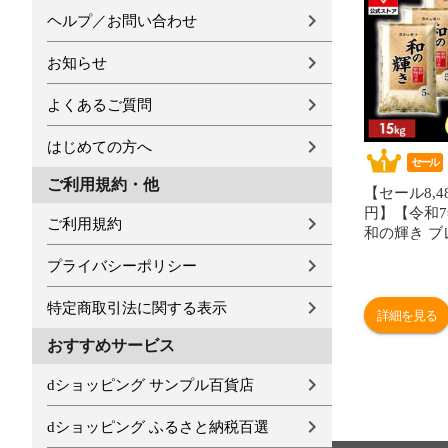
ヘルプ／お問い合わせ
お知らせ
よくあるご質問
はじめての方へ
セール
ご利用規約・他
【セール8,48
円】【令和
ご利用規約
和の輝き ブ
15kg 密封
プライバシーポリシー
酸素剤入り 
製法米 ア
特定商取引法に関する表示
[食品]
詳細を見る
おすすめサービス
dショッピング サンプル百貨店
dショッピング ふるさと納税百選