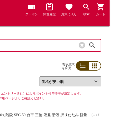
クーポン
閲覧履歴
お気に入り
検索
カート
検索
表示形式
を変更
リスト
グリッド
（エントリー含む）によりポイント付与倍率が決定します。
詳細ページよりご確認ください。
 階段 SPC-50 台車 三輪 段差 階段 折りたたみ 軽量 コンパ