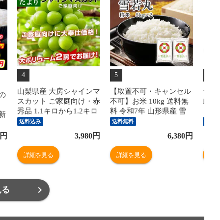
4
5
6
山梨県産 大房シャインマ
【取置不可・キャンセル
★送
の
スカット ご家庭向け・赤
不可】お米 10kg 送料無
Nint
秀品 1.1キロから1.2キロ
料 令和7年 山形県産 雪
（日
封新
前後（2房）送料無料 ぶ
若丸 10kg(5kg×2) 精米 米
swit
送料込み
送料無料
送料
どう ブドウ 種なしぶど
コメ rts1007 沖縄・一部
NS
イ
円
3,980
円
6,380
円
う 葡萄 ※クール便
離島配送不可
別B
詳細を見る
詳細を見る
詳
見る