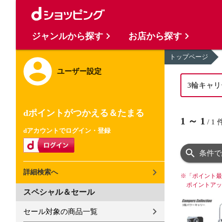
ジャンルから探す
お店から探す
トップページ
ユーザー設定
dポイントがつかえる＆たまる
1
～
1
/
1
dアカウントでログイン・登録
条件で
詳細検索へ
※
「ポイント最
ポイントアッ
スペシャル＆セール
セール対象の商品一覧