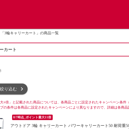
「3輪キャリーカート」の商品一覧
件
絞り込む
大○倍」と記載された商品については、各商品ごとに設定されたキャンペーン条件
プの条件は各商品に設定されたキャンペーンにより異なりますので、詳細は各商品
8/7時点_ポイント最大11倍
アウトドア 3輪 キャリーカート パワーキャリーカート50 耐荷重50kg