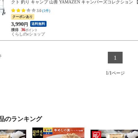
クト 釣り キャンプ 山善 YAMAZEN キャンパーズコレクション
3.0
(1件)
クーポンあり
3,990
送料無料
円
36
くらしのeショップ
件
1
1/1
品のランキング