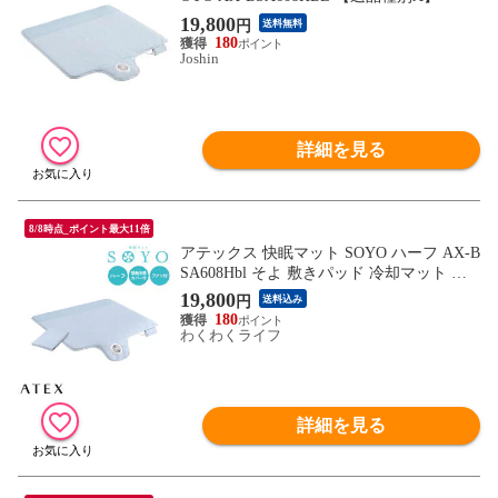
19,800
円
送料無料
180
Joshin
詳細を見る
8/8時点_ポイント最大11倍
アテックス 快眠マット SOYO ハーフ AX-B
SA608Hbl そよ 敷きパッド 冷却マット ク
ール 接触冷感 シーツ付き リモコン付き 小
19,800
円
送料込み
型ファン内蔵 涼感 蒸れ軽減 ATEX
180
わくわくライフ
詳細を見る