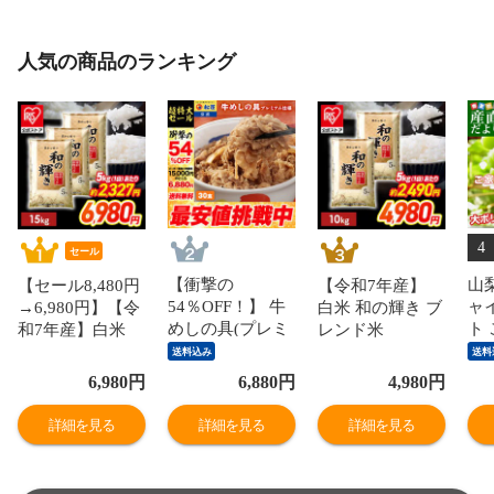
人気の商品のランキング
4
セール
【衝撃の
山
【セール8,480円
【令和7年産】
54％OFF！】 牛
ャ
→6,980円】【令
白米 和の輝き ブ
めしの具(プレミ
ト
和7年産】白米
レンド米
アム仕様)30個セ
赤秀
和の輝き ブレン
10kg（5kg×2
送料込み
送料
ット 1個当たり
ら1
ド米 15kg 密封新
袋） 密封新鮮パ
6,980
円
6,880
円
4,980
円
たっぷり135g 冷
（
鮮パック 脱酸素
ック 脱酸素剤入
凍食品 松屋牛丼
ぶ
剤入り 米 お米
り 米 お米 低温
詳細を見る
詳細を見る
詳細を見る
当店のイチオシ
な
低温製法米 アイ
製法米 アイリス
非常食
※
リスオーヤマ [食
オーヤマ [食品]
品]