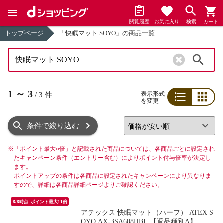
閲覧履歴
お気に入り
検索
カート
トップページ
「快眠マット SOYO」の商品一覧
検索
1
～
3
表示形式
/
3
件
を変更
リスト
グリッド
条件で絞り込む
※
「ポイント最大○倍」と記載された商品については、各商品ごとに設定され
たキャンペーン条件（エントリー含む）によりポイント付与倍率が決定し
ます。
ポイントアップの条件は各商品に設定されたキャンペーンにより異なりま
すので、詳細は各商品詳細ページよりご確認ください。
8/8時点_ポイント最大11倍
アテックス 快眠マット（ハーフ） ATEX S
OYO AX-BSA608HBL 【返品種別A】