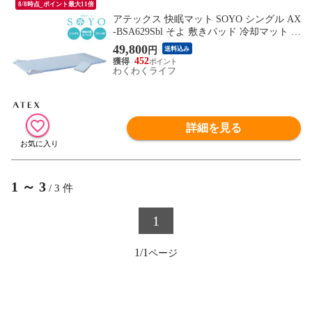
8/8時点_ポイント最大11倍
アテックス 快眠マット SOYO シングル AX
-BSA629Sbl そよ 敷きパッド 冷却マット ク
ール 接触冷感 シーツ付き リモコン付き 小
49,800
円
送料込み
型ファン内蔵 涼感 蒸れ軽減 ATEX
452
わくわくライフ
詳細を見る
1
～
3
/
3
件
1
1/1