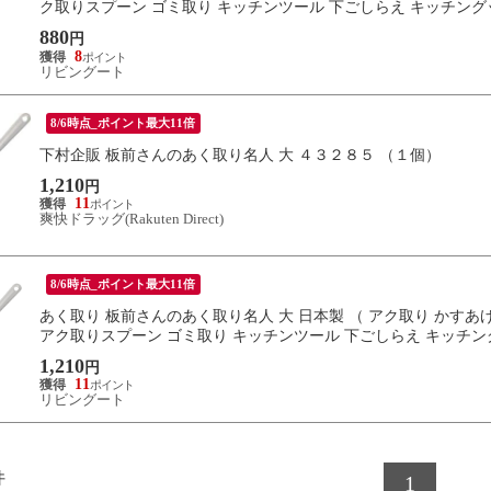
ク取りスプーン ゴミ取り キッチンツール 下ごしらえ キッチング
880
円
8
リビングート
8/6時点_ポイント最大11倍
下村企販 板前さんのあく取り名人 大 ４３２８５ （１個）
1,210
円
11
爽快ドラッグ(Rakuten Direct)
8/6時点_ポイント最大11倍
あく取り 板前さんのあく取り名人 大 日本製 （ アク取り かすあ
アク取りスプーン ゴミ取り キッチンツール 下ごしらえ キッチン
1,210
円
11
リビングート
件
1