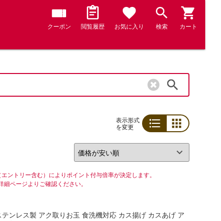
クーポン
閲覧履歴
お気に入り
検索
カート
検索
表示形式
を変更
リスト
グリッド
（エントリー含む）によりポイント付与倍率が決定します。
詳細ページよりご確認ください。
ステンレス製 アク取りお玉 食洗機対応 カス揚げ カスあげ ア