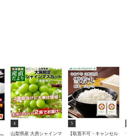
4
5
6
山梨県産 大房シャインマ
【取置不可・キャンセル
★送
の