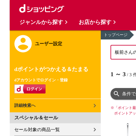
ジャンルから探す
お店から探す
トップページ
ユーザー設定
dポイントがつかえる＆たまる
1
～
3
/
3
dアカウントでログイン・登録
条件で
詳細検索へ
※
「ポイント最
ポイントアッ
スペシャル＆セール
セール対象の商品一覧