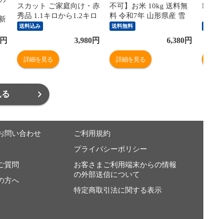
スカット ご家庭向け・赤
不可】お米 10kg 送料無
Nint
秀品 1.1キロから1.2キロ
料 令和7年 山形県産 雪
（日
封新
前後（2房）送料無料 ぶ
若丸 10kg(5kg×2) 精米 米
swit
送料込み
送料無料
送料
どう ブドウ 種なしぶど
コメ rts1007 沖縄・一部
NS
イ
円
3,980
円
6,380
円
う 葡萄 ※クール便
離島配送不可
別B
詳細を見る
詳細を見る
詳
見る
お問い合わせ
ご利用規約
プライバシーポリシー
ご質問
お客さまご利用端末からの情報
の外部送信について
の方へ
特定商取引法に関する表示