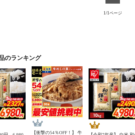
1/1
品のランキング
【衝撃の54％OFF！】 牛
0円→6,980
【令和7年産】 白米 和