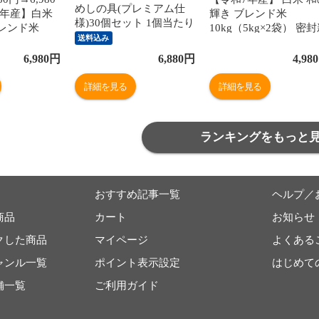
めしの具(プレミアム仕
7年産】白米
輝き ブレンド米
様)30個セット 1個当たり
レンド米
10kg（5kg×2袋） 密
たっぷり135g 冷凍食品
送料込み
新鮮パック 脱
鮮パック 脱酸素剤入り
松屋牛丼 当店のイチオシ
米 お米 低温
米 お米 低温製法米 ア
6,980
円
6,880
円
4,980
非常食
イリスオーヤマ
リスオーヤマ [食品]
詳細を見る
詳細を見る
ランキングをもっと
おすすめ記事一覧
ヘルプ／
商品
カート
お知らせ
クした商品
マイページ
よくある
ャンル一覧
ポイント表示設定
はじめて
舗一覧
ご利用ガイド