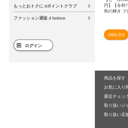
円】【令和
もっとおトクに dポイントクラブ
和の輝き ブ
15kg 密封
ファッション通販 d fashion
酸素剤入り 
製法米 ア
[食品]
詳細を見る
ログイン
商品を探す
お気に入り
最近チェッ
取り扱いジ
取り扱い店