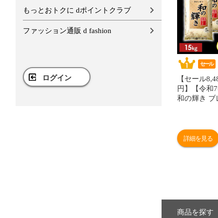
もっとおトクに dポイントクラブ
ファッション通販 d fashion
セール
ログイン
【セール8,48
円】【令和
和の輝き ブ
15kg 密封
酸素剤入り 
製法米 ア
[食品]
詳細を見る
商品を探す