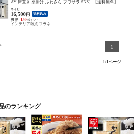
AY 床置き 壁掛け ふわさら フワサラ SNS）【送料無料】
ネイビー
16,500
送料込み
円
150
インテリア雑貨 フラネ
件
1
1/1
品のランキング