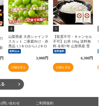
4
5
6
山梨県産 大房シャインマ
【取置不可・キャンセル
★送
の
スカット ご家庭向け・赤
不可】お米 10kg 送料無
Nint
秀品 1.1キロから1.2キロ
料 令和7年 山形県産 雪
（日
封新
前後（2房）送料無料 ぶ
若丸 10kg(5kg×2) 精米 米
swit
送料込み
送料無料
送料
どう ブドウ 種なしぶど
コメ rts1007 沖縄・一部
NS
イ
円
3,980
円
6,380
円
う 葡萄 ※クール便
離島配送不可
別B
詳細を見る
詳細を見る
詳
見る
お問い合わせ
ご利用規約