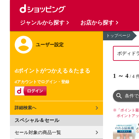
ジャンルから探す
お店から探す
トップページ
ユーザー設定
dポイントがつかえる＆たまる
1
～
4
/
4
dアカウントでログイン・登録
条件で
詳細検索へ
※
「ポイント最
ポイントアッ
スペシャル＆セール
セール対象の商品一覧