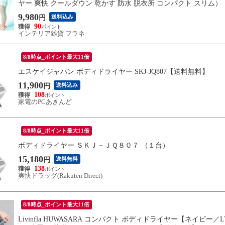
ヤー 爽快 クールダウン 乾かす 防水 脱衣所 コンパクト スリム
9,980
送料込み
円
90
インテリア雑貨 フラネ
8/8時点_ポイント最大11倍
エスケイジャパン ボディドライヤー SKJ-JQ807【送料無料】
11,900
送料込み
円
108
家電のPCあきんど
8/8時点_ポイント最大11倍
ボディドライヤー ＳＫＪ－ＪＱ８０７ （１台）
15,180
送料無料
円
138
爽快ドラッグ(Rakuten Direct)
8/8時点_ポイント最大11倍
Livinfla HUWASARA コンパクト ボディドライヤー【ネイビー