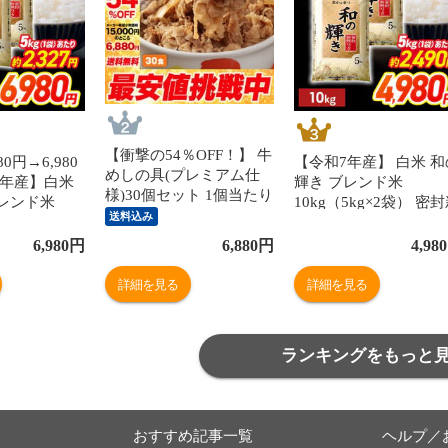
【衝撃の54％OFF！】 牛
0円→6,980
【令和7年産】 白米 和
めしの具(プレミアム仕
7年産】白米
輝き ブレンド米
様)30個セット 1個当たり
レンド米
10kg（5kg×2袋） 密
たっぷり135g 冷凍食品
送料込み
新鮮パック 脱
鮮パック 脱酸素剤入り
松屋牛丼 当店のイチオシ
米 お米 低温
米 お米 低温製法米 ア
6,980
円
6,880
円
4,980
非常食
イリスオーヤマ
リスオーヤマ [食品]
詳細を見る
詳細を見る
ランキングをもっと
おすすめ記事一覧
ヘルプ／