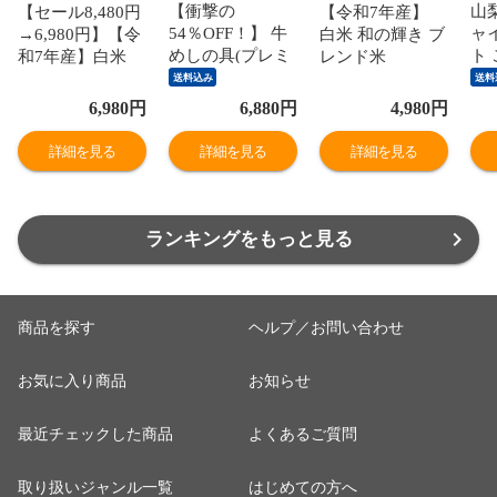
【衝撃の
山
【セール8,480円
【令和7年産】
54％OFF！】 牛
ャ
→6,980円】【令
白米 和の輝き ブ
めしの具(プレミ
ト
和7年産】白米
レンド米
アム仕様)30個セ
赤秀
和の輝き ブレン
10kg（5kg×2
送料込み
送料
ット 1個当たり
ら1
ド米 15kg 密封新
袋） 密封新鮮パ
6,980
円
6,880
円
4,980
円
たっぷり135g 冷
（
鮮パック 脱酸素
ック 脱酸素剤入
凍食品 松屋牛丼
ぶ
剤入り 米 お米
り 米 お米 低温
詳細を見る
詳細を見る
詳細を見る
当店のイチオシ
な
低温製法米 アイ
製法米 アイリス
非常食
※
リスオーヤマ [食
オーヤマ [食品]
品]
ランキングをもっと見る
商品を探す
ヘルプ／お問い合わせ
お気に入り商品
お知らせ
最近チェックした商品
よくあるご質問
取り扱いジャンル一覧
はじめての方へ