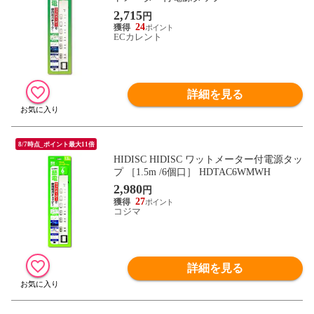
2,715
円
24
ECカレント
詳細を見る
8/7時点_ポイント最大11倍
HIDISC HIDISC ワットメーター付電源タッ
プ ［1.5m /6個口］ HDTAC6WMWH
2,980
円
27
コジマ
詳細を見る