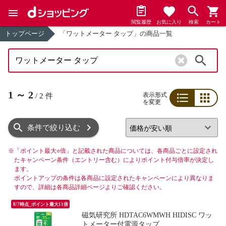
閲覧履歴
お気に入り
検索
カート
トップページ
「ワットメーター タップ」の商品一覧
検索
1
～
2
表示形式
/
2
件
を変更
リスト
グリッド
条件で絞り込む
※
「ポイント最大○倍」と記載された商品については、各商品ごとに設定され
たキャンペーン条件（エントリー含む）によりポイント付与倍率が決定し
ます。
ポイントアップの条件は各商品に設定されたキャンペーンにより異なりま
すので、詳細は各商品詳細ページよりご確認ください。
8/7時点_ポイント最大11倍
磁気研究所 HDTAC6WMWH HIDISC ワッ
トメーター付電源タップ