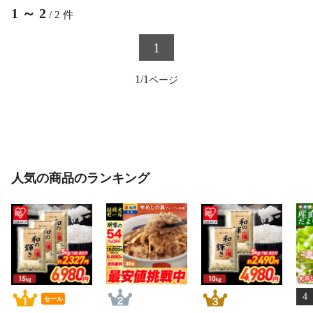
1
～
2
/
2
件
1
1/1
人気の商品のランキング
4
セール