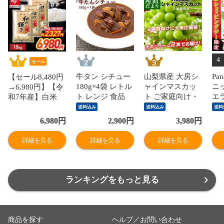
4
セール
牛タン シチュー
山梨県産 大房シ
Pa
【セール8,480円
180g×4袋 レトル
ャインマスカッ
ニッ
→6,980円】【令
ト レンジ 食品
ト ご家庭向け・
エラ
和7年産】白米
全国送料無料 ネ
赤秀品 1.1キロか
レビ
和の輝き ブレン
送料込み
送料込み
送料
コポス カネタ●
ら1.2キロ前後
W90
ド米 15kg 密封新
6,980
円
2,900
円
3,980
円
牛たんシチュー
（2房）送料無料
You
鮮パック 脱酸素
180g×4袋●k-03
ぶどう ブドウ 種
【
剤入り 米 お米
詳細を見る
詳細を見る
詳細を見る
なしぶどう 葡萄
な
低温製法米 アイ
※クール便
［
リスオーヤマ [食
TV
品]
ランキングをもっと見る
商品を探す
ヘルプ／お問い合わせ