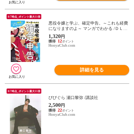
8/7時点_ポイント最大11倍
悪役令嬢と学ぶ、確定申告。～これも経費
になりますのよ～ マンガでわかる /ＤＬｓ
ｉｔｅ ｖｉｖｉＯＮ
1,320
円
12
HonyaClub.com
詳細を見る
8/7時点_ポイント最大11倍
びびぐら 瀬口黎弥 /講談社
2,500
円
22
HonyaClub.com