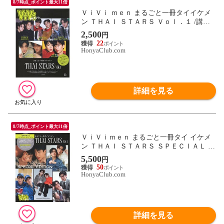
8/7時点_ポイント最大11倍
ＶｉＶｉ ｍｅｎ まるごと一冊タイイケメ
ン ＴＨＡＩ ＳＴＡＲＳ Ｖｏｌ．１ /講談
社
2,500
円
22
HonyaClub.com
詳細を見る
8/7時点_ポイント最大11倍
ＶｉＶｉｍｅｎ まるごと一冊タイ イケメ
ン ＴＨＡＩ ＳＴＡＲＳ ＳＰＥＣＩＡＬ Ｅ
ＤＩＴＩＯＮ Ｖｏｌ．１ /講談社
5,500
円
50
HonyaClub.com
詳細を見る