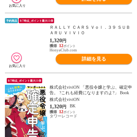
予約商品
8/7時点_ポイント最大11倍
ＲＡＬＬＹ ＣＡＲＳ Ｖｏｌ．３９ ＳＵＢ
ＡＲＵ ＶＩＶＩＯ
1,320
円
12
HonyaClub.com
詳細を見る
8/7時点_ポイント最大11倍
株式会社viviON 「悪役令嬢と学ぶ、確定申
告。 ?これも経費になりますのよ?」 Book
株式会社viviON
1,320
BK
円
12
タワーレコード