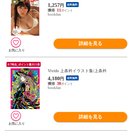
1,257
円
送料無料
11
bookfan
詳細を見る
8/7時点_ポイント最大11倍
Vivido 上条衿イラスト集/上条衿
4,180
円
送料無料
38
bookfan
詳細を見る