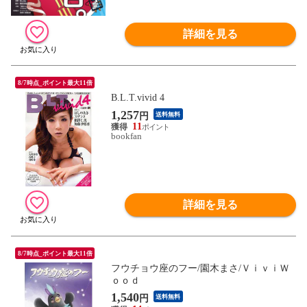
詳細を見る
8/7時点_ポイント最大11倍
B.L.T.vivid 4
1,257
円
送料無料
11
bookfan
詳細を見る
8/7時点_ポイント最大11倍
フウチョウ座のフー/園木まさ/ＶｉｖｉＷ
ｏｏｄ
1,540
円
送料無料