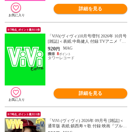
詳細を見る
8/7時点_ポイント最大11倍
「ViVi(ヴィヴィ)10月号増刊 2026年 10月号
[雑誌]＜表紙:中島健人 付録:TVアニメ『攻
殻機動隊 THE GHOST IN THE SHELL』ス
920
MAG
円
テッ」 Magazine
8
タワーレコード
詳細を見る
8/7時点_ポイント最大11倍
「ViVi (ヴィヴィ) 2026年 09月号 [雑誌]＜
通常版 表紙:鎮西寿々歌 付録:映画『ブルー
ロック』撮り下ろしフォトアルバム＆原作