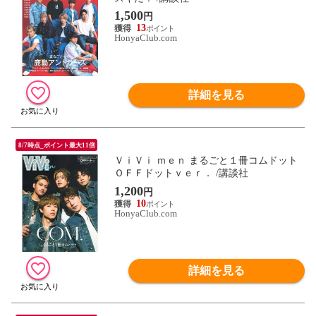
1,500
円
13
HonyaClub.com
詳細を見る
8/7時点_ポイント最大11倍
ＶｉＶｉ ｍｅｎ まるごと１冊コムドット
ＯＦＦドットｖｅｒ． /講談社
1,200
円
10
HonyaClub.com
詳細を見る