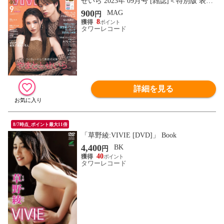
せいら 2023年 09月号 [雑誌]＜特別版 表紙
やまと(コムドット)＆せいら 付録:Birdog
900
MAG
円
」 Magazine
8
タワーレコード
詳細を見る
8/7時点_ポイント最大11倍
「草野綾:VIVIE [DVD]」 Book
4,400
BK
円
40
タワーレコード