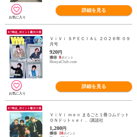
詳細を見る
8/7時点_ポイント最大11倍
ＶｉＶｉ ＳＰＥＣＩＡＬ ２０２６年 ０９
月号
920
円
8
HonyaClub.com
詳細を見る
8/7時点_ポイント最大11倍
ＶｉＶｉ ｍｅｎ まるごと１冊コムドット
ＯＮドットｖｅｒ． /講談社
1,200
円
10