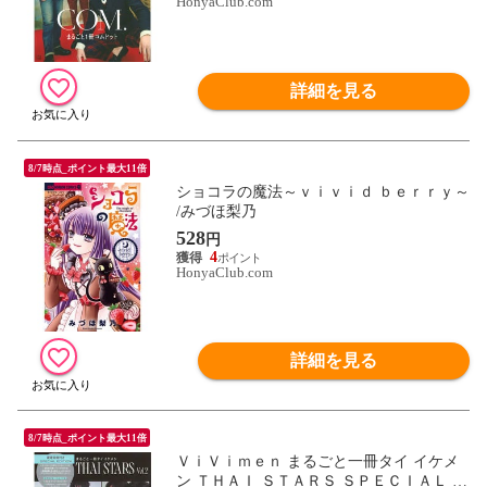
HonyaClub.com
詳細を見る
8/7時点_ポイント最大11倍
ショコラの魔法～ｖｉｖｉｄ ｂｅｒｒｙ～
/みづほ梨乃
528
円
4
HonyaClub.com
詳細を見る
8/7時点_ポイント最大11倍
ＶｉＶｉｍｅｎ まるごと一冊タイ イケメ
ン ＴＨＡＩ ＳＴＡＲＳ ＳＰＥＣＩＡＬ Ｅ