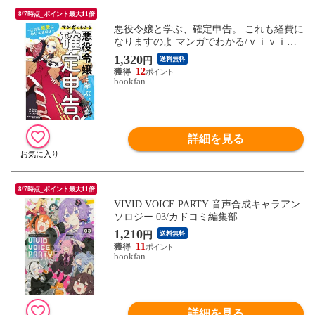
8/7時点_ポイント最大11倍
悪役令嬢と学ぶ、確定申告。 これも経費に
なりますのよ マンガでわかる/ｖｉｖｉＯ
Ｎ/大鶴肥満/長妻広樹
1,320
円
送料無料
12
bookfan
詳細を見る
8/7時点_ポイント最大11倍
VIVID VOICE PARTY 音声合成キャラアン
ソロジー 03/カドコミ編集部
1,210
円
送料無料
11
bookfan
詳細を見る