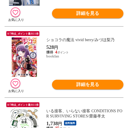
詳細を見る
8/7時点_ポイント最大11倍
ショコラの魔法 vivid berry/みづほ梨乃
528
円
4
bookfan
詳細を見る
8/7時点_ポイント最大11倍
いる接客、いらない接客 CONDITIONS FO
R SURVIVING STORES/齋藤孝太
1,738
円
送料無料