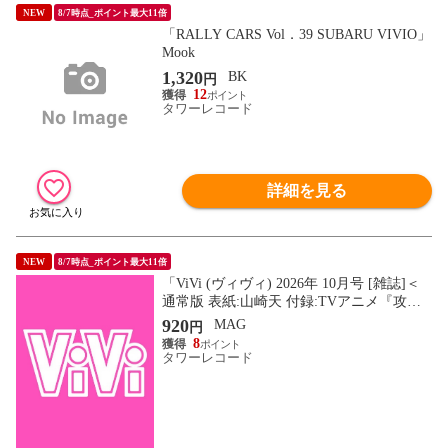
NEW
8/7時点_ポイント最大11倍
「RALLY CARS Vol．39 SUBARU VIVIO」
Mook
1,320
BK
円
12
タワーレコード
詳細を見る
NEW
8/7時点_ポイント最大11倍
「ViVi (ヴィヴィ) 2026年 10月号 [雑誌]＜
通常版 表紙:山崎天 付録:TVアニメ『攻殻
機動隊 THE GHOST IN THE SHELL』ステ
920
MAG
円
ッカー」 Magazine
8
タワーレコード