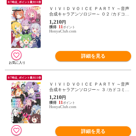
8/7時点_ポイント最大11倍
ＶＩＶＩＤ ＶＯＩＣＥ ＰＡＲＴＹ ～音声
合成キャラアンソロジー～ ０２ /カドコミ
編集部
1,210
円
11
HonyaClub.com
詳細を見る
8/7時点_ポイント最大11倍
ＶＩＶＩＤ ＶＯＩＣＥ ＰＡＲＴＹ ～音声
合成キャラアンソロジー～ ３ /カドコミ編
集部
1,210
円
11
HonyaClub.com
詳細を見る