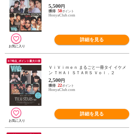
ＤＩＴＩＯＮ Ｖｏｌ．２
5,500
円
50
HonyaClub.com
詳細を見る
8/7時点_ポイント最大11倍
ＶｉＶｉｍｅｎ まるごと一冊タイ イケメ
ン ＴＨＡＩ ＳＴＡＲＳ Ｖｏｌ．２
2,500
円
22
HonyaClub.com
詳細を見る