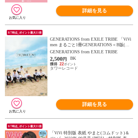
詳細を見る
8/7時点_ポイント最大11倍
GENERATIONS from EXILE TRIBE 「ViVi
men まるごと1冊GENERATIONS＜B版(砂
浜ver．) セクシーカット小冊子付き＞」 M
GENERATIONS from EXILE TRIBE
ook
2,500
BK
円
22
タワーレコード
詳細を見る
8/7時点_ポイント最大11倍
「ViVi 特別版 表紙 やまと(コムドット)＆