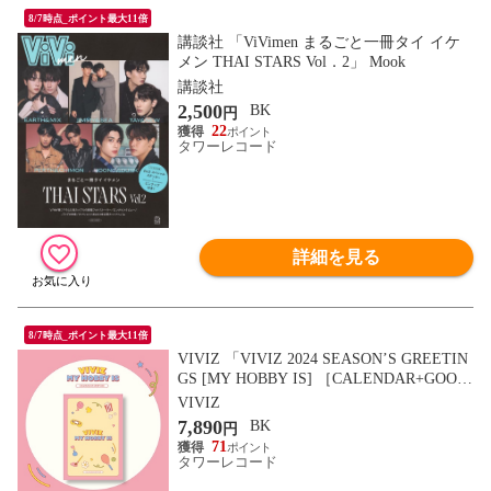
8/7時点_ポイント最大11倍
講談社 「ViVimen まるごと一冊タイ イケ
メン THAI STARS Vol．2」 Mook
講談社
2,500
BK
円
22
タワーレコード
詳細を見る
8/7時点_ポイント最大11倍
VIVIZ 「VIVIZ 2024 SEASON’S GREETIN
GS [MY HOBBY IS] ［CALENDAR+GOOD
S］」 Book
VIVIZ
7,890
BK
円
71
タワーレコード