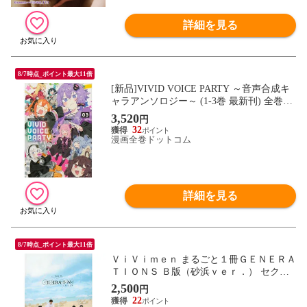
詳細を見る
8/7時点_ポイント最大11倍
[新品]VIVID VOICE PARTY ～音声合成キ
ャラアンソロジー～ (1-3巻 最新刊) 全巻セ
ット
3,520
円
32
漫画全巻ドットコム
詳細を見る
8/7時点_ポイント最大11倍
ＶｉＶｉｍｅｎ まるごと１冊ＧＥＮＥＲＡ
ＴＩＯＮＳ Ｂ版（砂浜ｖｅｒ．） セクシ
ーカット小冊子付き
2,500
円
22