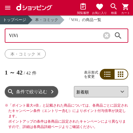
閲覧履歴
お気に入り
検索
カート
トップページ
本・コミック
「ViVi」の商品一覧
検索
本・コミック
1
～
42
表示形式
/
42
件
を変更
リスト
グリッド
条件で絞り込む
※
「ポイント最大○倍」と記載された商品については、各商品ごとに設定され
たキャンペーン条件（エントリー含む）によりポイント付与倍率が決定し
ます。
ポイントアップの条件は各商品に設定されたキャンペーンにより異なりま
すので、詳細は各商品詳細ページよりご確認ください。