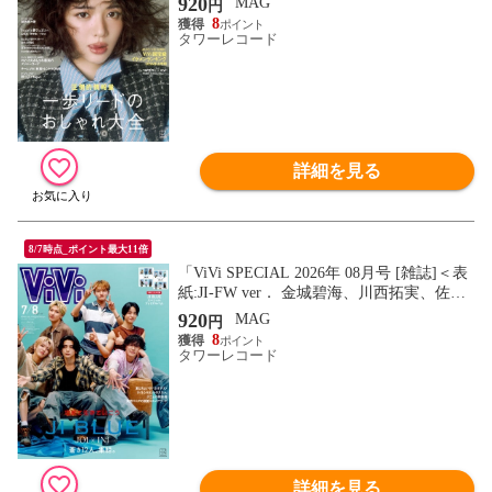
920
MAG
円
イ」 Magazine
8
タワーレコード
詳細を見る
8/7時点_ポイント最大11倍
「ViVi SPECIAL 2026年 08月号 [雑誌]＜表
紙:JI-FW ver． 金城碧海、川西拓実、佐藤
景瑚(JO1)、田島将吾、髙塚大夢、西洸人(I
920
MAG
円
NI)」 Magazine
8
タワーレコード
詳細を見る