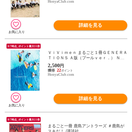
HonyaClub.com
詳細を見る
8/7時点_ポイント最大11倍
ＶｉＶｉｍｅｎ まるごと１冊ＧＥＮＥＲＡ
ＴＩＯＮＳ Ａ版（プールｖｅｒ．） ＮＧ
カット小冊子付き
2,500
円
22
HonyaClub.com
詳細を見る
8/7時点_ポイント最大11倍
まるごと一冊 鹿島アントラーズ ＃鹿島が
スキだ！ /講談社