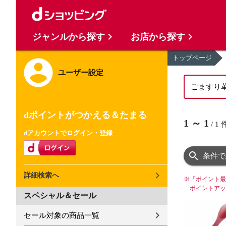
ジャンルから探す
お店から探す
トップページ
ユーザー設定
dポイントがつかえる＆たまる
1
～
1
/
1
dアカウントでログイン・登録
条件で
詳細検索へ
※
「ポイント最
ポイントアッ
スペシャル＆セール
セール対象の商品一覧