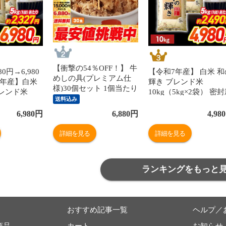
【衝撃の54％OFF！】 牛
0円→6,980
【令和7年産】 白米 和
めしの具(プレミアム仕
7年産】白米
輝き ブレンド米
様)30個セット 1個当たり
レンド米
10kg（5kg×2袋） 密
たっぷり135g 冷凍食品
送料込み
新鮮パック 脱
鮮パック 脱酸素剤入り
松屋牛丼 当店のイチオシ
米 お米 低温
米 お米 低温製法米 ア
6,980
円
6,880
円
4,980
非常食
イリスオーヤマ
リスオーヤマ [食品]
詳細を見る
詳細を見る
ランキングをもっと
おすすめ記事一覧
ヘルプ／
商品
カート
お知らせ