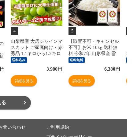
4
5
6
山梨県産 大房シャインマ
【取置不可・キャンセル
【1
の
スカット ご家庭向け・赤
不可】お米 10kg 送料無
［Swi
秀品 1.1キロから1.2キロ
料 令和7年 山形県産 雪
Swi
封新
前後（2房）送料無料 ぶ
若丸 10kg(5kg×2) 精米 米
専用）
送料込み
送料無料
送料
どう ブドウ 種なしぶど
コメ rts1007 沖縄・一部
KB6
イ
円
3,980
円
6,380
円
う 葡萄 ※クール便
離島配送不可
詳細を見る
詳細を見る
詳
見る
お問い合わせ
ご利用規約
プライバシーポリシー