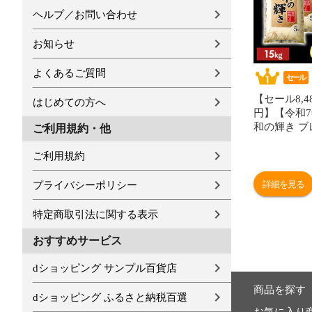
ヘルプ／お問い合わせ
お知らせ
よくあるご質問
セール
【セール8,48
はじめての方へ
円】【令和
和の輝き ブ
ご利用規約・他
15kg 密封
酸素剤入り 
ご利用規約
製法米 ア
[食品]
詳細を見る
プライバシーポリシー
特定商取引法に関する表示
おすすめサービス
dショッピング サンプル百貨店
商品を探す
dショッピング ふるさと納税百選
お気に入り