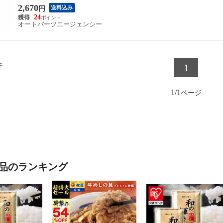
2,670
送料込み
円
24
オートパーツエージェンシー
件
1
1/1
品のランキング