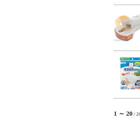
1
～
20
/
2