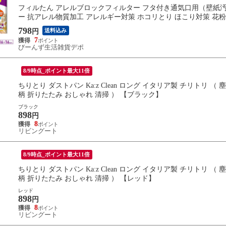
フィルたん アレルブロックフィルター フタ付き通気口用（壁紙汚れ防止
ー 抗アレル物質加工 アレルギー対策 ホコリとり ほこり対策 花粉 
798
送料込み
円
7
びーんず生活雑貨デポ
8/9時点_ポイント最大11倍
ちりとり ダストパン Ka:z Clean ロング イタリア製 チリトリ （
柄 折りたたみ おしゃれ 清掃 ） 【ブラック】
ブラック
898
円
8
リビングート
8/9時点_ポイント最大11倍
ちりとり ダストパン Ka:z Clean ロング イタリア製 チリトリ （
柄 折りたたみ おしゃれ 清掃 ） 【レッド】
レッド
898
円
8
リビングート