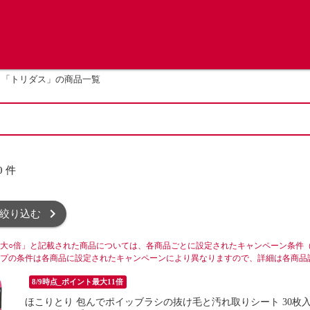
「トリダス」の商品一覧
0
件
絞り込む
大○倍」と記載された商品については、各商品ごとに設定されたキャンペーン条件
プの条件は各商品に設定されたキャンペーンにより異なりますので、詳細は各商品
8/9時点_ポイント最大11倍
ほこりとり 包んでポイッブラシの抜け毛と汚れ取りシート 30枚入