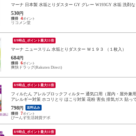
マーナ 日本製 水垢とりダスター GY グレー W193GY 水垢 洗剤
530
円
4
リコメン堂
8/9時点_ポイント最大11倍
マーナ ニュースリム 水垢とりダスター Ｗ１９３ （１枚入）
684
円
6
爽快ドラッグ(Rakuten Direct)
8/9時点_ポイント最大11倍
フィルたん アレルブロックフィルター 通気口用（屋内・屋外兼用） 21
アレルギー対策 ホコリとり ほこり対策 花粉 害虫 排気ガス 貼っ
798
送料込み
円
7
びーんず生活雑貨デポ
8/9時点_ポイント最大11倍