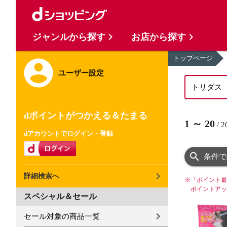
ジャンルから探す
お店から探す
トップページ
ユーザー設定
dポイントがつかえる＆たまる
1
～
20
/
2
dアカウントでログイン・登録
条件で
詳細検索へ
※
「ポイント最
ポイントアッ
スペシャル＆セール
セール対象の商品一覧