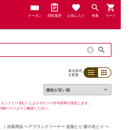
クーポン
閲覧履歴
お気に入り
検索
カート
検索
表示形式
を変更
リスト
グリッド
（エントリー含む）によりポイント付与倍率が決定します。
詳細ページよりご確認ください。
 （ 洗面用品 ヘアブラシクリーナー 皮脂とり 髪の毛とり ヘ