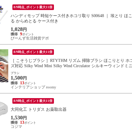
8/9時点_ポイント最大11倍
ハンディモップ 時短ケース付きホコリ取り S00648 ｜ 埃とり ほ
る からめとる ケース付き
1,028
円
9
びーんず生活雑貨デポ
8/9時点_ポイント最大11倍
［ こそうじブラシ ］RTYTHM リズム 掃除ブラシ ほこりとり ホコリ
ズ対応 Silky Wind Mini Silky Wind Circulator 
ブラシ
1,500
円
13
インテリアショップ roomy
8/9時点_ポイント最大11倍
大同化工 トリダス お薬取出器
1,530
円
13
コジマ