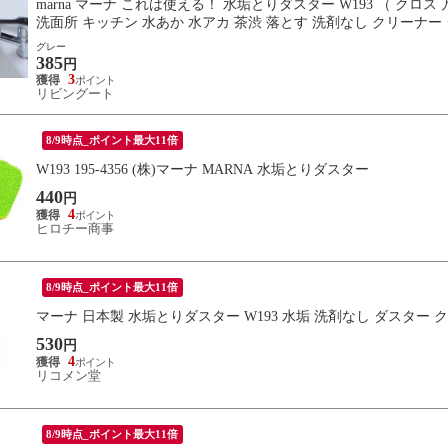
marna マーナ これは使える！ 水垢とりダスター W193 （ クロ
洗面所 キッチン 水あか 水アカ 茶渋 落とす 洗剤なし クリーナー
グレー
385
円
3
リビングート
8/9時点_ポイント最大11倍
W193 195-4356 (株)マーナ MARNA 水垢とりダスター
440
円
4
ヒロチー商事
8/9時点_ポイント最大11倍
マーナ 日本製 水垢とりダスター W193 水垢 洗剤なし ダスター 
530
円
4
リコメン堂
8/9時点_ポイント最大11倍