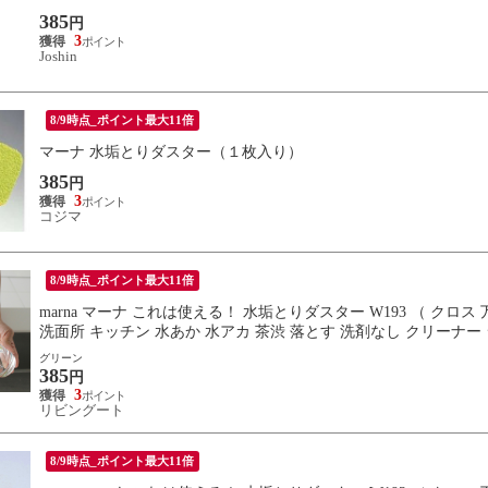
385
円
3
Joshin
8/9時点_ポイント最大11倍
マーナ 水垢とりダスター（１枚入り）
385
円
3
コジマ
8/9時点_ポイント最大11倍
marna マーナ これは使える！ 水垢とりダスター W193 （ クロ
洗面所 キッチン 水あか 水アカ 茶渋 落とす 洗剤なし クリーナー
グリーン
385
円
3
リビングート
8/9時点_ポイント最大11倍