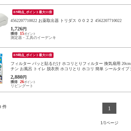
8/9時点_ポイント最大11倍
4562207710022 お薬取出器 トリダス ００２２ 4562207710022
1,726
円
15
測定器・工具のイーデンキ
8/9時点_ポイント最大11倍
フィルター パッと貼るだけ ホコリとりフィルター 換気扇用 20cm
チン お風呂 トイレ 脱衣所 ホコリとり ホコリ 簡単 シールタイプ
2,880
円
26
リビングート
0
件
1
1/1