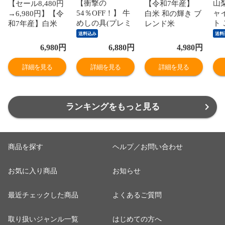
【衝撃の
山
【セール8,480円
【令和7年産】
54％OFF！】 牛
ャ
→6,980円】【令
白米 和の輝き ブ
めしの具(プレミ
ト
和7年産】白米
レンド米
アム仕様)30個セ
赤秀
和の輝き ブレン
10kg（5kg×2
送料込み
送料
ット 1個当たり
ら1
ド米 15kg 密封新
袋） 密封新鮮パ
6,980
円
6,880
円
4,980
円
たっぷり135g 冷
（
鮮パック 脱酸素
ック 脱酸素剤入
凍食品 松屋牛丼
ぶ
剤入り 米 お米
り 米 お米 低温
詳細を見る
詳細を見る
詳細を見る
当店のイチオシ
な
低温製法米 アイ
製法米 アイリス
非常食
※
リスオーヤマ [食
オーヤマ [食品]
品]
ランキングをもっと見る
商品を探す
ヘルプ／お問い合わせ
お気に入り商品
お知らせ
最近チェックした商品
よくあるご質問
取り扱いジャンル一覧
はじめての方へ