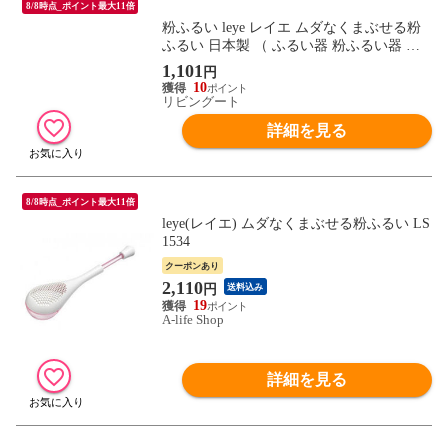
8/8時点_ポイント最大11倍
粉ふるい leye レイエ ムダなくまぶせる粉
ふるい 日本製 （ ふるい器 粉ふるい器 小
麦粉ふり マラカス型 こぼしにくい 便利 振
1,101
円
る 小麦粉 片栗粉 粉糖 下ごしらえ 製菓用
10
品 お菓子作り 便利グッズ 粉糖ふり 粉糖振
リビングート
り 調理小物 ）
詳細を見る
8/8時点_ポイント最大11倍
leye(レイエ) ムダなくまぶせる粉ふるい LS
1534
クーポンあり
2,110
円
送料込み
19
A-life Shop
詳細を見る