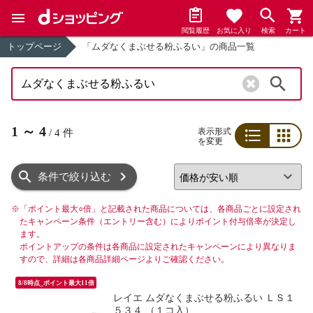
閲覧履歴
お気に入り
検索
カート
トップページ
「ムダなくまぶせる粉ふるい」の商品一覧
検索
1
～
4
表示形式
/
4
件
を変更
リスト
グリッド
条件で絞り込む
※
「ポイント最大○倍」と記載された商品については、各商品ごとに設定され
たキャンペーン条件（エントリー含む）によりポイント付与倍率が決定し
ます。
ポイントアップの条件は各商品に設定されたキャンペーンにより異なりま
すので、詳細は各商品詳細ページよりご確認ください。
8/8時点_ポイント最大11倍
レイエ ムダなくまぶせる粉ふるい ＬＳ１
５３４ （１コ入）