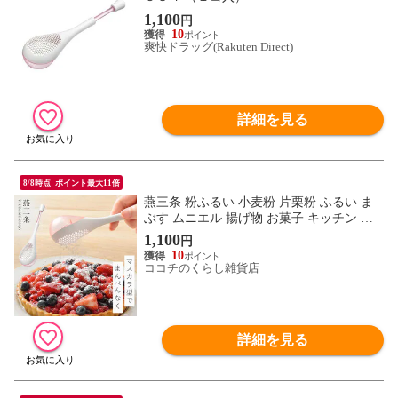
1,100
円
10
爽快ドラッグ(Rakuten Direct)
詳細を見る
8/8時点_ポイント最大11倍
燕三条 粉ふるい 小麦粉 片栗粉 ふるい ま
ぶす ムニエル 揚げ物 お菓子 キッチン 調
理器具 ムダなくまぶせる粉ふるい
1,100
円
10
ココチのくらし雑貨店
詳細を見る