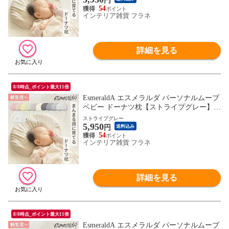
円
54
インテリア雑貨 フラネ
詳細を見る
8/8時点_ポイント最大11倍
EsmeraldA エスメラルダ パーソナルムーブ
ベビー ドーナツ枕【ストライプグレー】
（絶壁防止 向き癖防止 高さ調節 寝汗 通気
ストライプグレー
5,950
性抜群 日本製 綿100% ベビー枕）【送料無
円
送料込み
料】
54
インテリア雑貨 フラネ
詳細を見る
8/8時点_ポイント最大11倍
EsmeraldA エスメラルダ パーソナルムーブ