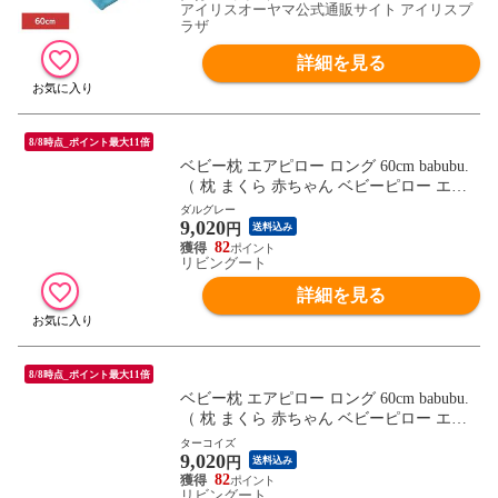
アイリスオーヤマ公式通販サイト アイリスプ
ラザ
詳細を見る
8/8時点_ポイント最大11倍
ベビー枕 エアピロー ロング 60cm babubu.
（ 枕 まくら 赤ちゃん ベビーピロー エア
リングピロー ドーナツ枕 ベビー 寝具 寝装
ダルグレー
9,020
洗える 吐き戻し予防 汗かき予防 絶壁予防
円
送料込み
鼻詰まり予防 窒息予防 湿疹予防 転げ落ち
82
リビングート
防止 ） 【ダルグレー】
詳細を見る
8/8時点_ポイント最大11倍
ベビー枕 エアピロー ロング 60cm babubu.
（ 枕 まくら 赤ちゃん ベビーピロー エア
リングピロー ドーナツ枕 ベビー 寝具 寝装
ターコイズ
9,020
洗える 吐き戻し予防 汗かき予防 絶壁予防
円
送料込み
鼻詰まり予防 窒息予防 湿疹予防 転げ落ち
82
リビングート