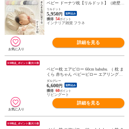
ベビー ドーナツ枕【リルドット】（絶壁防
止 向き癖防止 高さ調節 寝汗 通気性抜群
リルドット
5,950
日本製 綿100% ベビー枕）【送料無料】
円
送料込み
54
インテリア雑貨 フラネ
詳細を見る
8/8時点_ポイント最大11倍
ベビー枕 エアピロー 60cm babubu. （ 枕 ま
くら 赤ちゃん ベビーピロー エアリングピ
ロー ドーナツ枕 ベビー 寝具 寝装 洗える
ダルグレー
6,600
吐き戻し予防 汗かき予防 絶壁予防 鼻詰ま
円
送料込み
り予防 窒息予防 湿疹予防 転げ落ち防止 ベ
60
リビングート
ビーベッド用 ） 【ダルグレー】
詳細を見る
8/8時点_ポイント最大11倍