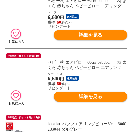
ベビー枕 エアピロー 60cm babubu. （ 枕 ま
くら 赤ちゃん ベビーピロー エアリングピ
ロー ドーナツ枕 ベビー 寝具 寝装 洗える
トープ
6,600
吐き戻し予防 汗かき予防 絶壁予防 鼻詰ま
円
送料込み
り予防 窒息予防 湿疹予防 転げ落ち防止 ベ
60
リビングート
ビーベッド用 ） 【トープ】
詳細を見る
8/8時点_ポイント最大11倍
ベビー枕 エアピロー 60cm babubu. （ 枕 ま
くら 赤ちゃん ベビーピロー エアリングピ
ロー ドーナツ枕 ベビー 寝具 寝装 洗える
ターコイズ
6,600
吐き戻し予防 汗かき予防 絶壁予防 鼻詰ま
円
送料込み
り予防 窒息予防 湿疹予防 転げ落ち防止 ベ
60
リビングート
ビーベッド用 ） 【ターコイズ】
詳細を見る
8/8時点_ポイント最大11倍
babubu. バブブエアリングピロー60cm 3060
203044 ダルグレー