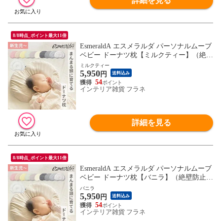
詳細を見る
8/8時点_ポイント最大11倍
EsmeraldA エスメラルダ パーソナルムーブ
ベビー ドーナツ枕【ミルクティー】（絶壁
防止 向き癖防止 高さ調節 寝汗 通気性抜群
ミルクティー
5,950
日本製 綿100% ベビー枕）【送料無料】
円
送料込み
54
インテリア雑貨 フラネ
詳細を見る
8/8時点_ポイント最大11倍
EsmeraldA エスメラルダ パーソナルムーブ
ベビー ドーナツ枕【バニラ】（絶壁防止
向き癖防止 高さ調節 寝汗 通気性抜群 日本
バニラ
5,950
製 綿100% ベビー枕）【送料無料】
円
送料込み
54
インテリア雑貨 フラネ