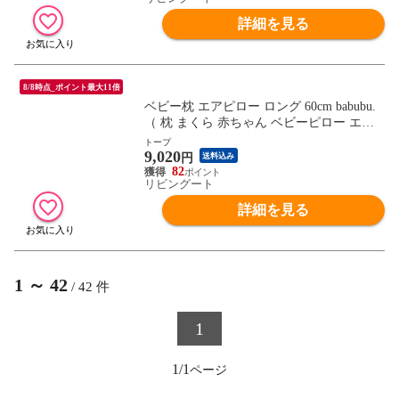
防止 ） 【ターコイズ】
詳細を見る
8/8時点_ポイント最大11倍
ベビー枕 エアピロー ロング 60cm babubu.
（ 枕 まくら 赤ちゃん ベビーピロー エア
リングピロー ドーナツ枕 ベビー 寝具 寝装
トープ
9,020
洗える 吐き戻し予防 汗かき予防 絶壁予防
円
送料込み
鼻詰まり予防 窒息予防 湿疹予防 転げ落ち
82
リビングート
防止 ） 【トープ】
詳細を見る
1
～
42
/
42
件
1
1/1