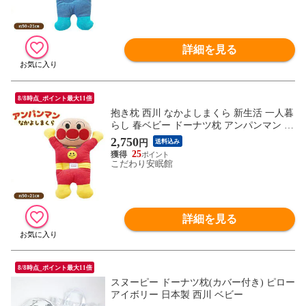
詳細を見る
8/8時点_ポイント最大11倍
抱き枕 西川 なかよしまくら 新生活 一人暮
らし 春ベビー ドーナツ枕 アンパンマン ギ
フト （アンパンマン）【M-LH58201420
2,750
円
送料込み
A】
25
こだわり安眠館
詳細を見る
8/8時点_ポイント最大11倍
スヌーピー ドーナツ枕(カバー付き) ピロー
アイボリー 日本製 西川 ベビー