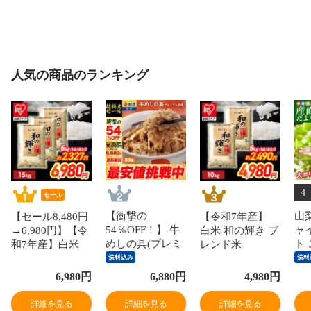
人気の商品のランキング
4
セール
【衝撃の
山
【セール8,480円
【令和7年産】
54％OFF！】 牛
ャ
→6,980円】【令
白米 和の輝き ブ
めしの具(プレミ
ト
和7年産】白米
レンド米
アム仕様)30個セ
赤秀
和の輝き ブレン
10kg（5kg×2
送料込み
送料
ット 1個当たり
ら1
ド米 15kg 密封新
袋） 密封新鮮パ
6,980
円
6,880
円
4,980
円
たっぷり135g 冷
（
鮮パック 脱酸素
ック 脱酸素剤入
凍食品 松屋牛丼
ぶ
剤入り 米 お米
り 米 お米 低温
詳細を見る
詳細を見る
詳細を見る