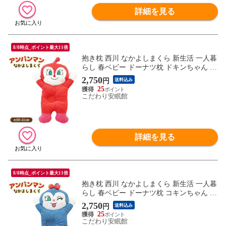
詳細を見る
8/8時点_ポイント最大11倍
抱き枕 西川 なかよしまくら 新生活 一人暮
らし 春ベビー ドーナツ枕 ドキンちゃん ギ
フト （ドキンちゃん）【M-LH58201420
2,750
円
送料込み
D】
25
こだわり安眠館
詳細を見る
8/8時点_ポイント最大11倍
抱き枕 西川 なかよしまくら 新生活 一人暮
らし 春ベビー ドーナツ枕 コキンちゃん ギ
フト （コキンちゃん）【M-LH58201420
2,750
円
送料込み
K】
25
こだわり安眠館