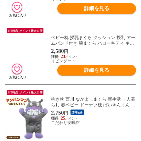
生児 0歳 洗える ）
詳細を見る
8/8時点_ポイント最大11倍
ベビー枕 授乳まくら クッション 授乳 アー
ムバンド付き 腕まくら ハローキティ キャ
ラクター （ 赤ちゃん 枕 ベビーピロー 0ヶ
2,580
円
月 授乳用 絶壁防止 向き癖 ドーナツ枕 ア
23
ームピロー 赤ちゃんまくら ドーナツ型 新
リビングート
生児 0歳 洗える ）
詳細を見る
8/8時点_ポイント最大11倍
抱き枕 西川 なかよしまくら 新生活 一人暮
らし 春ベビー ドーナツ枕 ばいきんまん ギ
フト （ばいきんまん）【M-LH58201420
2,750
円
送料込み
B】
25
こだわり安眠館