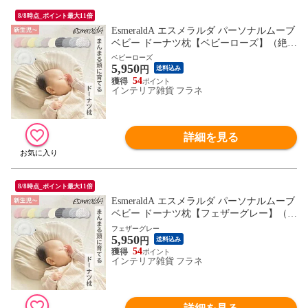
8/8時点_ポイント最大11倍
EsmeraldA エスメラルダ パーソナルムーブ
ベビー ドーナツ枕【ベビーローズ】（絶壁
防止 向き癖防止 高さ調節 寝汗 通気性抜群
ベビーローズ
5,950
日本製 綿100% ベビー枕）【送料無料】
円
送料込み
54
インテリア雑貨 フラネ
詳細を見る
8/8時点_ポイント最大11倍
EsmeraldA エスメラルダ パーソナルムーブ
ベビー ドーナツ枕【フェザーグレー】（絶
壁防止 向き癖防止 高さ調節 寝汗 通気性抜
フェザーグレー
5,950
群 日本製 綿100% ベビー枕）【送料無料】
円
送料込み
54
インテリア雑貨 フラネ