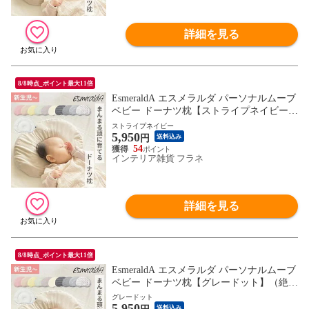
詳細を見る
8/8時点_ポイント最大11倍
EsmeraldA エスメラルダ パーソナルムーブ
ベビー ドーナツ枕【ストライプネイビー】
（絶壁防止 向き癖防止 高さ調節 寝汗 通気
ストライプネイビー
5,950
性抜群 日本製 綿100% ベビー枕）【送料無
円
送料込み
料】
54
インテリア雑貨 フラネ
詳細を見る
8/8時点_ポイント最大11倍
EsmeraldA エスメラルダ パーソナルムーブ
ベビー ドーナツ枕【グレードット】（絶壁
防止 向き癖防止 高さ調節 寝汗 通気性抜群
グレードット
5,950
日本製 綿100% ベビー枕）【送料無料】
送料込み