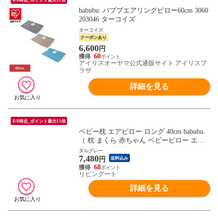
8/8時点_ポイント最大11倍
babubu. バブブエアリングピロー60cm 3060
203046 ターコイズ
ターコイズ
クーポンあり
6,600
円
60
アイリスオーヤマ公式通販サイト アイリスプ
ラザ
詳細を見る
8/8時点_ポイント最大11倍
ベビー枕 エアピロー ロング 40cm babubu.
（ 枕 まくら 赤ちゃん ベビーピロー エア
リングピロー ドーナツ枕 ベビー 寝具 寝装
ダルグレー
7,480
洗える 吐き戻し予防 汗かき予防 絶壁予防
円
送料込み
鼻詰まり予防 窒息予防 湿疹予防 転げ落ち
68
リビングート
防止 ） 【ダルグレー】
詳細を見る