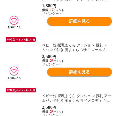
ク キャラクター （ 赤ちゃん 枕 ベビーピ
1,880
円
ロー 0ヶ月 授乳用 絶壁防止 向き癖 ドーナ
17
ツ枕 アームピロー 赤ちゃんまくら ドーナ
リビングート
ツ型 新生児 0歳 ）
詳細を見る
8/8時点_ポイント最大11倍
ベビー枕 授乳まくら クッション 授乳 アー
ムバンド付き 腕まくら シナモロール キャ
ラクター （ 赤ちゃん 枕 ベビーピロー 0ヶ
2,580
円
月 授乳用 絶壁防止 向き癖 ドーナツ枕 ア
23
ームピロー 赤ちゃんまくら ドーナツ型 新
リビングート
生児 0歳 洗える ）
詳細を見る
8/8時点_ポイント最大11倍
ベビー枕 授乳まくら クッション 授乳 アー
ムバンド付き 腕まくら マイメロディ キャ
ラクター （ 赤ちゃん 枕 ベビーピロー 0ヶ
2,580
円
月 授乳用 絶壁防止 向き癖 ドーナツ枕 ア
23
ームピロー 赤ちゃんまくら ドーナツ型 新
リビングート