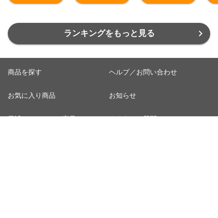
当店のイチオシ
な
低温製法米 アイ
製法米 アイリス
非常食
※
リスオーヤマ [食
オーヤマ [食品]
品]
ランキングをもっと見る
商品を探す
ヘルプ／お問い合わせ
お気に入り商品
お知らせ
最近チェックした商品
よくあるご質問
取り扱いジャンル一覧
はじめての方へ
取り扱い店舗一覧
ご利用規約
おすすめ記事一覧
プライバシーポリシー
カート
お客さまご利用端末からの情報