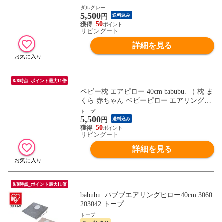
ロー ドーナツ枕 ベビー 寝具 寝装 洗える
ダルグレー
5,500
吐き戻し予防 汗かき予防 絶壁予防 鼻詰ま
円
送料込み
り予防 窒息予防 湿疹予防 転げ落ち防止 ベ
50
リビングート
ビーベッド用 ） 【ダルグレー】
詳細を見る
8/8時点_ポイント最大11倍
ベビー枕 エアピロー 40cm babubu. （ 枕 ま
くら 赤ちゃん ベビーピロー エアリングピ
ロー ドーナツ枕 ベビー 寝具 寝装 洗える
トープ
5,500
吐き戻し予防 汗かき予防 絶壁予防 鼻詰ま
円
送料込み
り予防 窒息予防 湿疹予防 転げ落ち防止 ベ
50
リビングート
ビーベッド用 ） 【トープ】
詳細を見る
8/8時点_ポイント最大11倍
babubu. バブブエアリングピロー40cm 3060
203042 トープ
トープ