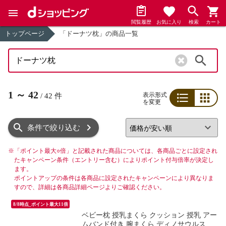
閲覧履歴
お気に入り
検索
カート
トップページ
「ドーナツ枕」の商品一覧
検索
1
～
42
表示形式
/
42
件
を変更
リスト
グリッド
条件で絞り込む
※
「ポイント最大○倍」と記載された商品については、各商品ごとに設定され
たキャンペーン条件（エントリー含む）によりポイント付与倍率が決定し
ます。
ポイントアップの条件は各商品に設定されたキャンペーンにより異なりま
すので、詳細は各商品詳細ページよりご確認ください。
8/8時点_ポイント最大11倍
ベビー枕 授乳まくら クッション 授乳 アー
ムバンド付き 腕まくら ディノサウルス ピ