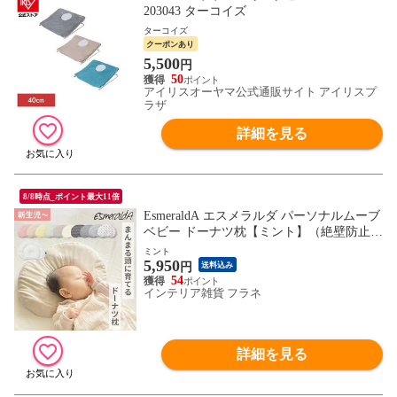
203043 ターコイズ
ターコイズ
クーポンあり
5,500
円
50
アイリスオーヤマ公式通販サイト アイリスプ
ラザ
詳細を見る
8/8時点_ポイント最大11倍
EsmeraldA エスメラルダ パーソナルムーブ
ベビー ドーナツ枕【ミント】（絶壁防止
向き癖防止 高さ調節 寝汗 通気性抜群 日本
ミント
5,950
製 綿100% ベビー枕）【送料無料】
円
送料込み
54
インテリア雑貨 フラネ
詳細を見る