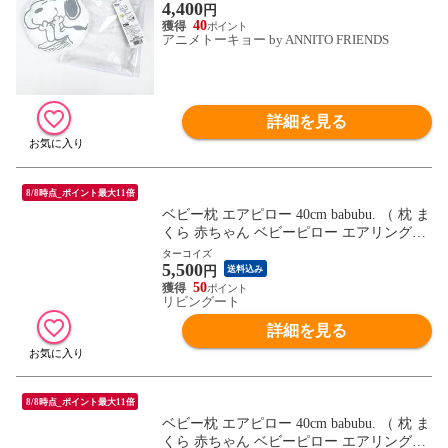
4,400
円
40
アニメトーキョー by ANNITO FRIENDS
詳細を見る
8/8時点_ポイント最大11倍
ベビー枕 エアピロー 40cm babubu. （ 枕 ま
くら 赤ちゃん ベビーピロー エアリングピ
ロー ドーナツ枕 ベビー 寝具 寝装 洗える
ターコイズ
5,500
吐き戻し予防 汗かき予防 絶壁予防 鼻詰ま
円
送料込み
り予防 窒息予防 湿疹予防 転げ落ち防止 ベ
50
リビングート
ビーベッド用 ） 【ターコイズ】
詳細を見る
8/8時点_ポイント最大11倍
ベビー枕 エアピロー 40cm babubu. （ 枕 ま
くら 赤ちゃん ベビーピロー エアリングピ