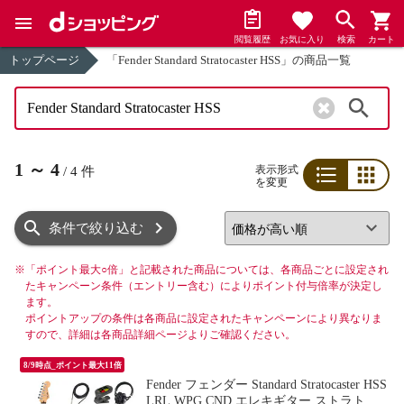
閲覧履歴
お気に入り
検索
カート
トップページ
「Fender Standard Stratocaster HSS」の商品一覧
検索
1
～
4
表示形式
/
4
件
を変更
リスト
グリッド
条件で絞り込む
※
「ポイント最大○倍」と記載された商品については、各商品ごとに設定され
たキャンペーン条件（エントリー含む）によりポイント付与倍率が決定し
ます。
ポイントアップの条件は各商品に設定されたキャンペーンにより異なりま
すので、詳細は各商品詳細ページよりご確認ください。
8/9時点_ポイント最大11倍
Fender フェンダー Standard Stratocaster HSS
LRL WPG CND エレキギター ストラトキ