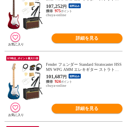
ャスター VOXアンプ付き 入門11点 初心者
107,252
円
送料込み
セット
975
chuya-online
詳細を見る
8/9時点_ポイント最大11倍
Fender フェンダー Standard Stratocaster HSS
MN WPG AMM エレキギター ストラトキ
ャスター VOXアンプ付き 入門11点 初心者
101,687
円
送料込み
セット
924
chuya-online
詳細を見る