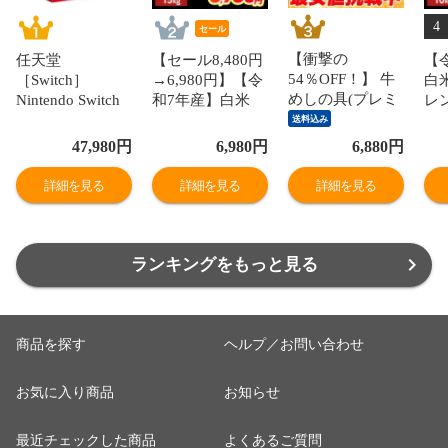
4
セール
【衝撃の
任天堂
【セール8,480円
【
54％OFF！】 牛
［Switch］
→6,980円】【令
白
めしの具(プレミ
Nintendo Switch
和7年産】白米
レ
アム仕様)30個セ
ニンテンドース
和の輝き ブレン
10
送料込み
ット 1個当たり
イッチ 本体 有機
ド米 15kg 密封新
袋
47,980
円
6,980
円
6,880
円
たっぷり135g 冷
ELモデル Joy-
鮮パック 脱酸素
ッ
凍食品 松屋牛丼
Con(L)/(R)ホワイ
剤入り 米 お米
り 
詳細を見る
詳細を見る
詳細を見る
当店のイチオシ
ト NSW ホンタイ
低温製法米 アイ
製
非常食
【送料550円対象
リスオーヤマ [食
オー
品】 HEG-S-
品]
KAAAA
ランキングをもっと見る
商品を探す
ヘルプ／お問い合わせ
お気に入り商品
お知らせ
最近チェックした商品
よくあるご質問