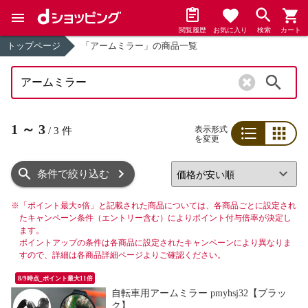
閲覧履歴
お気に入り
検索
カート
トップページ
「アームミラー」の商品一覧
検索
1
～
3
表示形式
/
3
件
を変更
リスト
グリッド
条件で絞り込む
※
「ポイント最大○倍」と記載された商品については、各商品ごとに設定され
たキャンペーン条件（エントリー含む）によりポイント付与倍率が決定し
ます。
ポイントアップの条件は各商品に設定されたキャンペーンにより異なりま
すので、詳細は各商品詳細ページよりご確認ください。
8/9時点_ポイント最大11倍
自転車用アームミラー pmyhsj32【ブラッ
ク】