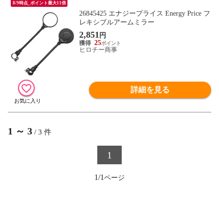
8/9時点_ポイント最大11倍
26845425 エナジープライス Energy Price フ
レキシブルアームミラー
2,851
円
25
ヒロチー商事
詳細を見る
1
～
3
/
3
件
1
1/1