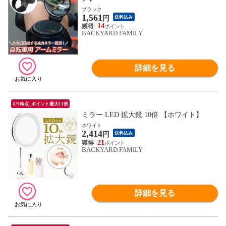
ブラック
1,561
円
送料込み
14
BACKYARD FAMILY
詳細を見る
8/9時点_ポイント最大11倍
ミラー LED 拡大鏡 10倍 【ホワイト】
ホワイト
2,414
円
送料込み
21
BACKYARD FAMILY
詳細を見る