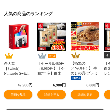
人気の商品のランキング
4
セール
【衝撃の
任天堂
【セール8,480円
【
54％OFF！】 牛
［Switch］
→6,980円】【令
白
めしの具(プレミ
Nintendo Switch
和7年産】白米
レ
アム仕様)30個セ
ニンテンドース
和の輝き ブレン
10
送料込み
ット 1個当たり
イッチ 本体 有機
ド米 15kg 密封新
袋
47,980
円
6,980
円
6,880
円
たっぷり135g 冷
ELモデル Joy-
鮮パック 脱酸素
ッ
凍食品 松屋牛丼
Con(L)/(R)ホワイ
剤入り 米 お米
り 
詳細を見る
詳細を見る
詳細を見る
当店のイチオシ
ト NSW ホンタイ
低温製法米 アイ
製
非常食
【送料550円対象
リスオーヤマ [食
オー
品】 HEG-S-
品]