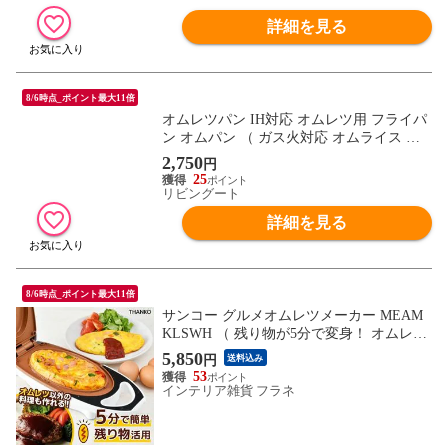
詳細を見る
8/6時点_ポイント最大11倍
オムレツパン IH対応 オムレツ用 フライパ
ン オムパン （ ガス火対応 オムライス オ
ムレツメーカー ふっ素加工 フッ素加工 オ
2,750
円
ムレツフライパン フッ素コーティング ア
25
ルミ製 キッチン用品 軽量 レシピ付き ）
リビングート
詳細を見る
8/6時点_ポイント最大11倍
サンコー グルメオムレツメーカー MEAM
KLSWH （ 残り物が5分で変身！ オムレツ
卵料理 玉子料理 調理家電 THANKO）【送
5,850
円
送料込み
料無料】
53
インテリア雑貨 フラネ