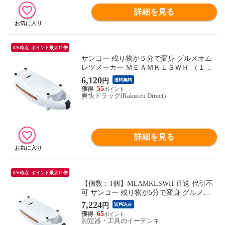
詳細を見る
8/6時点_ポイント最大11倍
サンコー 残り物が５分で変身 グルメオム
レツメーカー ＭＥＡＭＫＬＳＷＨ （１
個）
6,120
円
送料無料
55
爽快ドラッグ(Rakuten Direct)
詳細を見る
8/6時点_ポイント最大11倍
【個数：1個】MEAMKLSWH 直送 代引不
可 サンコー 残り物が5分で変身 グルメオ
ムレツメーカー
7,224
円
送料込み
65
測定器・工具のイーデンキ