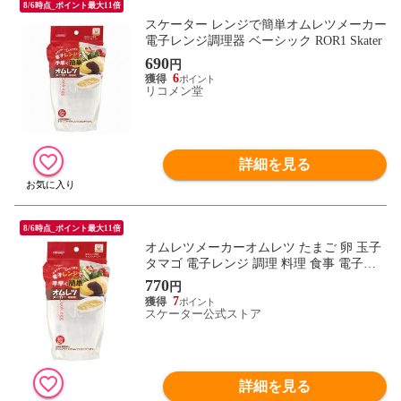
8/6時点_ポイント最大11倍
スケーター レンジで簡単オムレツメーカー
電子レンジ調理器 ベーシック ROR1 Skater
690
円
6
リコメン堂
詳細を見る
8/6時点_ポイント最大11倍
オムレツメーカーオムレツ たまご 卵 玉子
タマゴ 電子レンジ 調理 料理 食事 電子レ
ンジ調理シリーズ ROR1 skater スケーター
770
円
7
スケーター公式ストア
詳細を見る