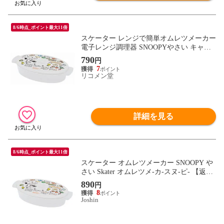
8/6時点_ポイント最大11倍
スケーター レンジで簡単オムレツメーカー
電子レンジ調理器 SNOOPYやさい キャラ
クター 子ども 男の子 女の子 かわいい 可
790
円
愛い プレゼント Skater
7
リコメン堂
詳細を見る
8/6時点_ポイント最大11倍
スケーター オムレツメーカー SNOOPY や
さい Skater オムレツメ-カ-スヌ-ピ- 【返品
種別A】
890
円
8
Joshin