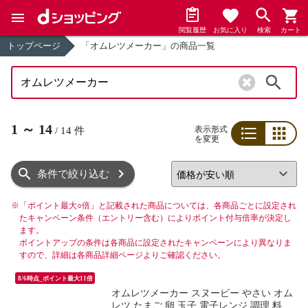
閲覧履歴
お気に入り
検索
カート
トップページ
「オムレツメーカー」の商品一覧
検索
1
～
14
表示形式
/
14
件
を変更
リスト
グリッド
条件で絞り込む
※
「ポイント最大○倍」と記載された商品については、各商品ごとに設定され
たキャンペーン条件（エントリー含む）によりポイント付与倍率が決定し
ます。
ポイントアップの条件は各商品に設定されたキャンペーンにより異なりま
すので、詳細は各商品詳細ページよりご確認ください。
8/6時点_ポイント最大11倍
オムレツメーカー スヌーピー やさい オム
レツ たまご 卵 玉子 電子レンジ 調理 料理