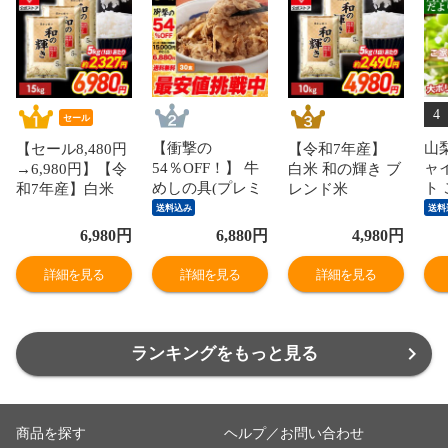
4
セール
【衝撃の
山
【セール8,480円
【令和7年産】
54％OFF！】 牛
ャ
→6,980円】【令
白米 和の輝き ブ
めしの具(プレミ
ト
和7年産】白米
レンド米
アム仕様)30個セ
赤秀
和の輝き ブレン
10kg（5kg×2
送料込み
送料
ット 1個当たり
ら1
ド米 15kg 密封新
袋） 密封新鮮パ
6,980
円
6,880
円
4,980
円
たっぷり135g 冷
（
鮮パック 脱酸素
ック 脱酸素剤入
凍食品 松屋牛丼
ぶ
剤入り 米 お米
り 米 お米 低温
詳細を見る
詳細を見る
詳細を見る
当店のイチオシ
な
低温製法米 アイ
製法米 アイリス
非常食
※
リスオーヤマ [食
オーヤマ [食品]
品]
ランキングをもっと見る
商品を探す
ヘルプ／お問い合わせ