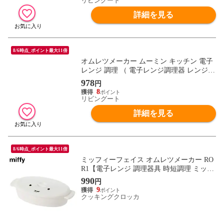
リビングート
S キャラクター ）
詳細を見る
8/6時点_ポイント最大11倍
オムレツメーカー ムーミン キッチン 電子
レンジ 調理 （ 電子レンジ調理器 レンジ調
理器 電子レンジ料理 オムレツ 半熟 キャラ
978
円
クター MOOMIN たまご タマゴ 卵 玉子 電
8
子レンジ専用調理器 火を使わない 便利グ
リビングート
ッズ 北欧 ）
詳細を見る
8/6時点_ポイント最大11倍
ミッフィーフェイス オムレツメーカー RO
R1【電子レンジ 調理器具 時短調理 ミッフ
ィー グッズ miffy 日本製】
990
円
9
クッキングクロッカ