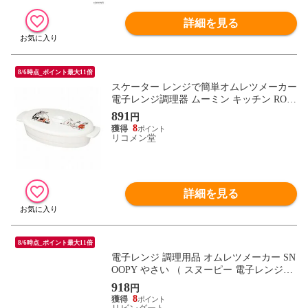
詳細を見る
8/6時点_ポイント最大11倍
スケーター レンジで簡単オムレツメーカー
電子レンジ調理器 ムーミン キッチン ROR
1 キッチン 食卓 食器 キッチン用品 調理 調
891
円
理器具
8
リコメン堂
詳細を見る
8/6時点_ポイント最大11倍
電子レンジ 調理用品 オムレツメーカー SN
OOPY やさい （ スヌーピー 電子レンジ調
理器 レンジ調理器 電子レンジ料理 オムレ
918
円
ツ たまご タマゴ 卵 玉子 電子レンジ専用
8
調理器 火を使わない 便利グッズ PEANUT