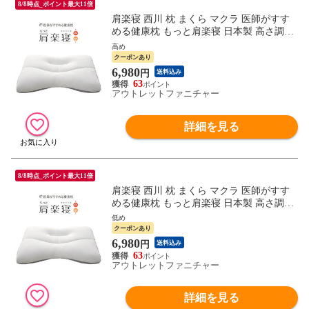
8/8時点_ポイント最大11倍
肩楽寝 西川 枕 まくら マクラ 医師がすす
める健康枕 もっと肩楽寝 日本製 高さ調節
パイプ 補充パック付 洗える 快眠枕 安眠枕
高め
肩こり 首こり 寝返り 肩 首 フィット 通気
クーポンあり
性 健康 寝具 ギフト プレゼント 敬老の日
6,980
円
送料込み
母の日 父の日 高め 低め ブルー ピンク 東
63
京西川
アウトレットファニチャー
詳細を見る
8/8時点_ポイント最大11倍
肩楽寝 西川 枕 まくら マクラ 医師がすす
める健康枕 もっと肩楽寝 日本製 高さ調節
パイプ 補充パック付 洗える 快眠枕 安眠枕
低め
肩こり 首こり 寝返り 肩 首 フィット 通気
クーポンあり
性 健康 寝具 ギフト プレゼント 敬老の日
6,980
円
送料込み
母の日 父の日 高め 低め ブルー ピンク 東
63
京西川
アウトレットファニチャー
詳細を見る