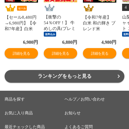
4
セール
【衝撃の
山
【セール8,480円
【令和7年産】
54％OFF！】 牛
ャ
→6,980円】【令
白米 和の輝き ブ
めしの具(プレミ
ト
和7年産】白米
レンド米
アム仕様)30個セ
赤秀
和の輝き ブレン
10kg（5kg×2
送料込み
送料
ット 1個当たり
ら1
ド米 15kg 密封新
袋） 密封新鮮パ
6,980
円
6,880
円
4,980
円
たっぷり135g 冷
（
鮮パック 脱酸素
ック 脱酸素剤入
凍食品 松屋牛丼
ぶ
剤入り 米 お米
り 米 お米 低温
詳細を見る
詳細を見る
詳細を見る
当店のイチオシ
な
低温製法米 アイ
製法米 アイリス
非常食
※
リスオーヤマ [食
オーヤマ [食品]
品]
ランキングをもっと見る
商品を探す
ヘルプ／お問い合わせ
お気に入り商品
お知らせ
最近チェックした商品
よくあるご質問