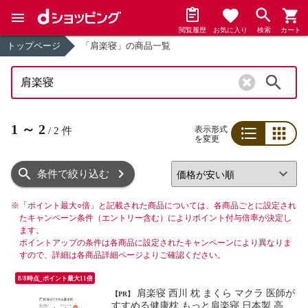
閲覧履歴
お気に入り
検索
カート
トップページ
「肩楽寝」の商品一覧
検索
1
～
2
表示形式
/
2
件
を変更
リスト
グリッド
条件で絞り込む
※
「ポイント最大○倍」と記載された商品については、各商品ごとに設定され
たキャンペーン条件（エントリー含む）によりポイント付与倍率が決定し
ます。
ポイントアップの条件は各商品に設定されたキャンペーンにより異なりま
すので、詳細は各商品詳細ページよりご確認ください。
8/8時点_ポイント最大11倍
肩楽寝 西川 枕 まくら マクラ 医師が
【PR】
すすめる健康枕 もっと肩楽寝 日本製 高さ