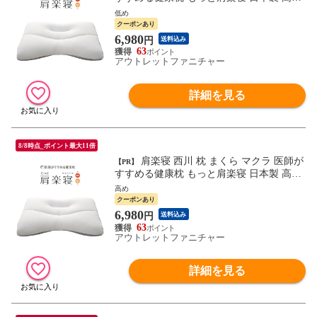
調節 パイプ 補充パック付 洗える 快眠枕
低め
安眠枕 肩こり 首こり 寝返り 肩 首 フィッ
クーポンあり
ト 通気性 健康 寝具 ギフト プレゼント 敬
6,980
円
送料込み
老の日 母の日 父の日 高め 低め ブルー ピ
63
ンク 東京西川
アウトレットファニチャー
詳細を見る
8/8時点_ポイント最大11倍
肩楽寝 西川 枕 まくら マクラ 医師が
【PR】
すすめる健康枕 もっと肩楽寝 日本製 高さ
調節 パイプ 補充パック付 洗える 快眠枕
高め
安眠枕 肩こり 首こり 寝返り 肩 首 フィッ
クーポンあり
ト 通気性 健康 寝具 ギフト プレゼント 敬
6,980
円
送料込み
老の日 母の日 父の日 高め 低め ブルー ピ
63
ンク 東京西川
アウトレットファニチャー
詳細を見る