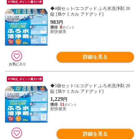
8/9時点_ポイント最大11倍
◆4個セット/エコグッド ふろ水洗浄剤 20
錠 [旭ケミカル アドグッド]
983
円
8
創快健美
詳細を見る
8/9時点_ポイント最大11倍
◆5個セット/エコグッド ふろ水洗浄剤 20
錠 [旭ケミカル アドグッド]
1,229
円
11
創快健美
詳細を見る