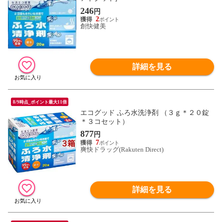
246
円
2
創快健美
詳細を見る
8/9時点_ポイント最大11倍
エコグッド ふろ水洗浄剤 （３ｇ＊２０錠
＊３コセット）
877
円
7
爽快ドラッグ(Rakuten Direct)
詳細を見る