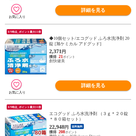
詳細を見る
8/9時点_ポイント最大11倍
◆10個セット/エコグッド ふろ水洗浄剤 20
錠 [旭ケミカル アドグッド]
2,371
円
21
創快健美
詳細を見る
8/9時点_ポイント最大11倍
エコグッド ふろ水洗浄剤 （３ｇ＊２０錠
＊８０箱セット）
22,948
円
送料無料
208