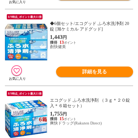
8/9時点_ポイント最大11倍
◆6個セット/エコグッド ふろ水洗浄剤 20
錠 [旭ケミカル アドグッド]
1,443
円
13
創快健美
詳細を見る
8/9時点_ポイント最大11倍
エコグッド ふろ水洗浄剤 （３ｇ＊２０錠
入＊６箱セット）
1,755
円
15
爽快ドラッグ(Rakuten Direct)