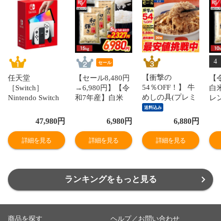
4
セール
【衝撃の
任天堂
【セール8,480円
【
54％OFF！】 牛
［Switch］
→6,980円】【令
白
めしの具(プレミ
Nintendo Switch
和7年産】白米
レ
アム仕様)30個セ
ニンテンドース
和の輝き ブレン
10
送料込み
ット 1個当たり
イッチ 本体 有機
ド米 15kg 密封新
袋
47,980
円
6,980
円
6,880
円
たっぷり135g 冷
ELモデル Joy-
鮮パック 脱酸素
ッ
凍食品 松屋牛丼
Con(L)/(R)ホワイ
剤入り 米 お米
り 
詳細を見る
詳細を見る
詳細を見る
当店のイチオシ
ト NSW ホンタイ
低温製法米 アイ
製
非常食
【送料550円対象
リスオーヤマ [食
オー
品】 HEG-S-
品]
KAAAA
ランキングをもっと見る
商品を探す
ヘルプ／お問い合わせ