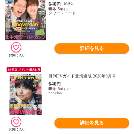
640
MAG
円
5
タワーレコード
詳細を見る
8/9時点_ポイント最大11倍
月刊TVガイド北海道版 2026年9月号
640
円
5
bookfan
詳細を見る