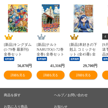
4
[新品]キングダム
[新品]ナルト
[新品]本好きの下
[
(1-79巻 最新刊)
NARUTO(1-72巻
剋上 コミックセ
送予
全巻セット
全巻) 全巻セット
ット (全45冊) 全
品]
巻セット
ハ
送料無料
送料無料
送料無料
送料
ー 
56,870
円
41,316
円
29,700
円
刊
[入
詳細を見る
詳細を見る
詳細を見る
商品を探す
ヘルプ／お問い合わせ
お気に入り商品
お知らせ