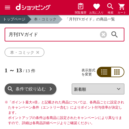
閲覧履歴
お気に入り
検索
カート
トップページ
本・コミック
「月刊TVガイド」の商品一覧
検索
本・コミック
1
～
13
表示形式
/
13
件
を変更
リスト
グリッド
条件で絞り込む
※
「ポイント最大○倍」と記載された商品については、各商品ごとに設定され
たキャンペーン条件（エントリー含む）によりポイント付与倍率が決定し
ます。
ポイントアップの条件は各商品に設定されたキャンペーンにより異なりま
すので、詳細は各商品詳細ページよりご確認ください。