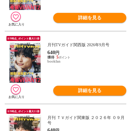
詳細を見る
8/9時点_ポイント最大11倍
月刊TVガイド関西版 2026年9月号
640
円
5
bookfan
詳細を見る
8/9時点_ポイント最大11倍
月刊 ＴＶガイド関東版 ２０２６年 ０９月
号
640
円