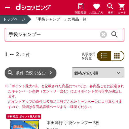
閲覧履歴
お気に入り
検索
カート
トップページ
「手袋シャンプー」の商品一覧
検索
1
～
2
表示形式
/
2
件
を変更
リスト
グリッド
条件で絞り込む
※
「ポイント最大○倍」と記載された商品については、各商品ごとに設定され
たキャンペーン条件（エントリー含む）によりポイント付与倍率が決定し
ます。
ポイントアップの条件は各商品に設定されたキャンペーンにより異なりま
すので、詳細は各商品詳細ページよりご確認ください。
8/10時点_ポイント最大15倍
本田洋行 手袋シャンプー 5枚