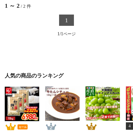
1
～
2
/
2
件
1
1/1
人気の商品のランキング
4
セール