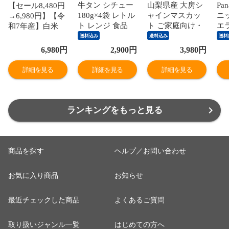
牛タン シチュー
山梨県産 大房シ
Pa
【セール8,480円
180g×4袋 レトル
ャインマスカッ
ニッ
→6,980円】【令
ト レンジ 食品
ト ご家庭向け・
エラ
和7年産】白米
全国送料無料 ネ
赤秀品 1.1キロか
レビ
和の輝き ブレン
送料込み
送料込み
送料
コポス カネタ●
ら1.2キロ前後
W90
ド米 15kg 密封新
6,980
円
2,900
円
3,980
円
牛たんシチュー
（2房）送料無料
You
鮮パック 脱酸素
180g×4袋●k-03
ぶどう ブドウ 種
【
剤入り 米 お米
詳細を見る
詳細を見る
詳細を見る
なしぶどう 葡萄
な
低温製法米 アイ
※クール便
［
リスオーヤマ [食
TV
品]
ランキングをもっと見る
商品を探す
ヘルプ／お問い合わせ
お気に入り商品
お知らせ
最近チェックした商品
よくあるご質問
取り扱いジャンル一覧
はじめての方へ