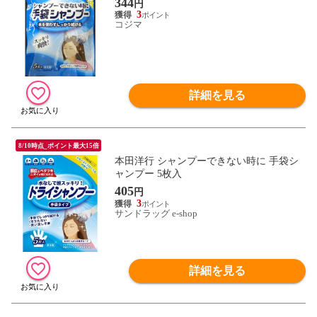
344
円
3
コジマ
詳細を見る
8/10時点_ポイント最大15倍
本田洋行 シャンプーできない時に 手袋シ
ャンプー 5枚入
405
円
3
サンドラッグ e-shop
詳細を見る