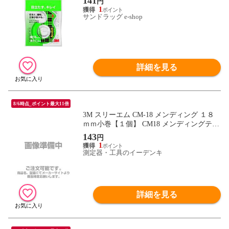
141
円
1
サンドラッグ e-shop
詳細を見る
8/6時点_ポイント最大11倍
3M スリーエム CM-18 メンディング １８
ｍｍ小巻【１個】 CM18 メンディングテー
プ ジャパン スコッチ
143
円
1
測定器・工具のイーデンキ
詳細を見る