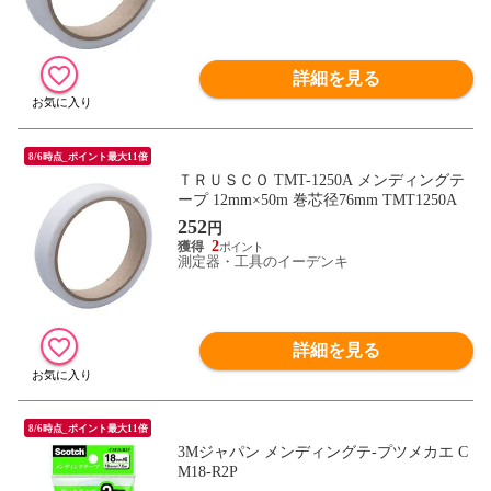
詳細を見る
8/6時点_ポイント最大11倍
ＴＲＵＳＣＯ TMT-1250A メンディングテ
ープ 12mm×50m 巻芯径76mm TMT1250A
252
円
2
測定器・工具のイーデンキ
詳細を見る
8/6時点_ポイント最大11倍
3Mジャパン メンディングテ-プツメカエ C
M18-R2P