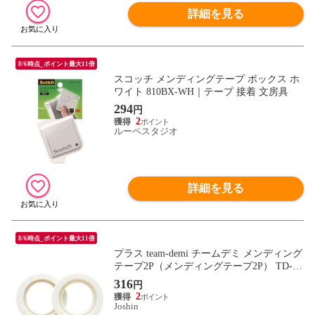
詳細を見る
8/6時点_ポイント最大11倍
スコッチ メンディングテープ ボックス ホ
ワイト 810BX-WH｜テープ 接着 文房具
294
円
2
ルーペスタジオ
詳細を見る
8/6時点_ポイント最大11倍
プラス team-demi チームデミ メンディング
テープ2P（メンディングテープ2P） TD-00
1TA-2P(31434) 【返品種別A】
316
円
2
Joshin