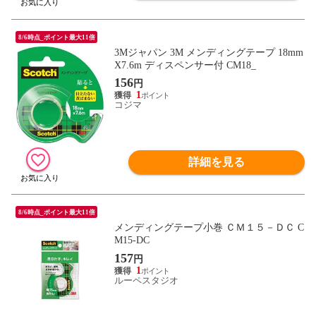
8/6時点_ポイント最大11倍
3Mジャパン 3M メンディングテープ 18mm
X7.6m ディスペンサー付 CM18_
156
円
1
コジマ
詳細を見る
8/6時点_ポイント最大11倍
メンディングテープ小巻 ＣＭ１５－ＤＣ C
M15-DC
157
円
1
ルーペスタジオ