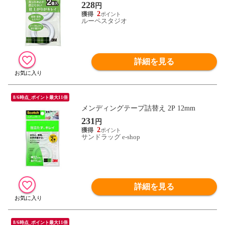
228
円
2
ルーペスタジオ
詳細を見る
8/6時点_ポイント最大11倍
メンディングテープ詰替え 2P 12mm
231
円
2
サンドラッグ e-shop
詳細を見る
8/6時点_ポイント最大11倍