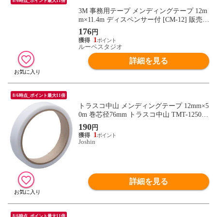
8/6時点_ポイント最大11倍
3M 事務用テープ メンディングテープ 12m
m×11.4m ディスペンサー付 [CM-12] 販売単
位：1
176
円
1
ルーペスタジオ
詳細を見る
8/6時点_ポイント最大11倍
トラスコ中山 メンディングテープ 12mm×5
0m 巻芯径76mm トラスコ中山 TMT-1250A
【返品種別B】
190
円
1
Joshin
詳細を見る
8/6時点_ポイント最大11倍