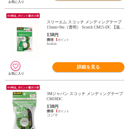
8/6時点_ポイント最大11倍
スリーエム スコッチ メンディングテープ
15mm×9m（透明） Scotch CM15-DC 【返品
種別A】
138
円
1
Joshin
詳細を見る
8/6時点_ポイント最大11倍
3Mジャパン スコッチ メンディングテープ
CM18DC
138
円
1
コジマ