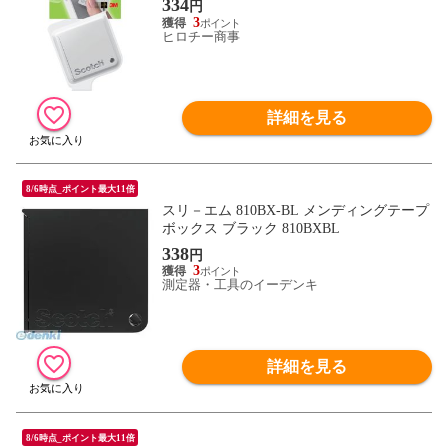
334
円
3
ヒロチー商事
詳細を見る
8/6時点_ポイント最大11倍
スリ－エム 810BX-BL メンディングテープ
ボックス ブラック 810BXBL
338
円
3
測定器・工具のイーデンキ
詳細を見る
8/6時点_ポイント最大11倍