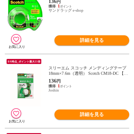
136
円
1
サンドラッグ e-shop
詳細を見る
8/6時点_ポイント最大11倍
スリーエム スコッチ メンディングテープ
18mm×7.6m（透明） Scotch CM18-DC 【返
品種別A】
136
円
1
Joshin
詳細を見る