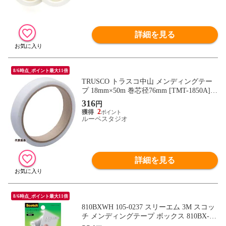
詳細を見る
8/6時点_ポイント最大11倍
TRUSCO トラスコ中山 メンディングテー
プ 18mm×50m 巻芯径76mm [TMT-1850A] T
MT1850A 販売単位：1
316
円
2
ルーペスタジオ
詳細を見る
8/6時点_ポイント最大11倍
810BXWH 105-0237 スリーエム 3M スコッ
チ メンディングテープ ボックス 810BX-W
H