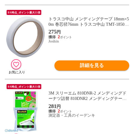
8/6時点_ポイント最大11倍
トラスコ中山 メンディングテープ 18mm×5
0m 巻芯径76mm トラスコ中山 TMT-1850A
【返品種別B】
275
円
2
Joshin
詳細を見る
8/6時点_ポイント最大11倍
3M スリーエム 810DNR-2 メンディングド
ーナツ詰替 810DNR2 メンディングテープ
スコッチ ドーナツ詰替用
281
円
2
測定器・工具のイーデンキ