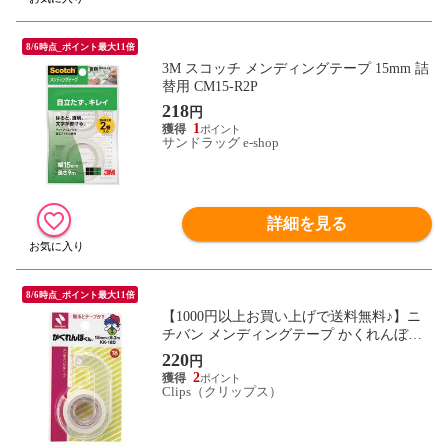
8/6時点_ポイント最大11倍
3M スコッチ メンディングテープ 15mm 詰
替用 CM15-R2P
218
円
1
サンドラッグ e-shop
詳細を見る
8/6時点_ポイント最大11倍
【1000円以上お買い上げで送料無料♪】ニ
チバン メンディングテープ かくれんぼく
ん KK-18D - メール便発送
220
円
2
Clips（クリップス）