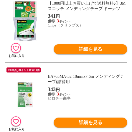
【1000円以上お買い上げで送料無料♪】3M
スコッチ メンディングテープ ドーナツ詰
替用 幅18mm 810DNR-2 - メール便発送
341
円
3
Clips（クリップス）
詳細を見る
8/6時点_ポイント最大11倍
EA765MA-32 18mmx7.6m メンディングテ
ープ(詰替用
343
円
3
ヒロチー商事
詳細を見る