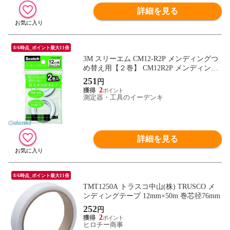
詳細を見る
8/6時点_ポイント最大11倍
3M スリーエム CM12-R2P メンディングつ
め替え用【２巻】 CM12R2P メンディング
テープ CM12-R2P詰替
251
円
2
測定器・工具のイーデンキ
詳細を見る
8/6時点_ポイント最大11倍
TMT1250A トラスコ中山(株) TRUSCO メ
ンディングテープ 12mm×50m 巻芯径76mm
252
円
2
ヒロチー商事