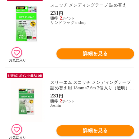
スコッチ メンディングテープ 詰め替え
231
円
2
サンドラッグ e-shop
詳細を見る
8/6時点_ポイント最大11倍
スリーエム スコッチ メンディングテープ
詰め替え用 18mm×7.6m 2個入り（透明） S
cotch CM18-R2P 【返品種別A】
231
円
2
Joshin
詳細を見る