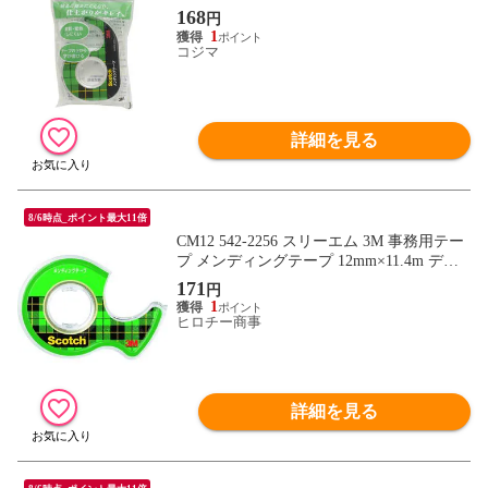
168
円
1
コジマ
詳細を見る
8/6時点_ポイント最大11倍
CM12 542-2256 スリーエム 3M 事務用テー
プ メンディングテープ 12mm×11.4m ディ
スペンサー付
171
円
1
ヒロチー商事
詳細を見る