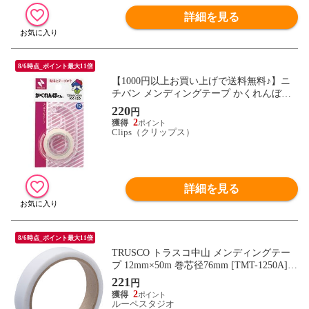
詳細を見る
8/6時点_ポイント最大11倍
【1000円以上お買い上げで送料無料♪】ニ
チバン メンディングテープ かくれんぼく
ん KK-12D - メール便発送
220
円
2
Clips（クリップス）
詳細を見る
8/6時点_ポイント最大11倍
TRUSCO トラスコ中山 メンディングテー
プ 12mm×50m 巻芯径76mm [TMT-1250A] T
MT1250A 販売単位：1
221
円
2
ルーペスタジオ