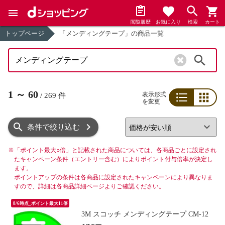
閲覧履歴
お気に入り
検索
カート
トップページ
「メンディングテープ」の商品一覧
検索
1
～
60
表示形式
/
269
件
を変更
リスト
グリッド
条件で絞り込む
※
「ポイント最大○倍」と記載された商品については、各商品ごとに設定され
たキャンペーン条件（エントリー含む）によりポイント付与倍率が決定し
ます。
ポイントアップの条件は各商品に設定されたキャンペーンにより異なりま
すので、詳細は各商品詳細ページよりご確認ください。
8/6時点_ポイント最大11倍
3M スコッチ メンディングテープ CM-12