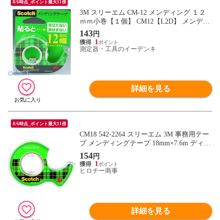
8/6時点_ポイント最大11倍
3M スリーエム CM-12 メンディング １２
ｍｍ小巻【１個】 CM12【L2D】 メンディ
ングテープ スコッチ ジャパン
143
円
1
測定器・工具のイーデンキ
詳細を見る
8/6時点_ポイント最大11倍
CM18 542-2264 スリーエム 3M 事務用テー
プ メンディングテープ 18mm×7.6m ディス
ペンサー付
154
円
1
ヒロチー商事
詳細を見る