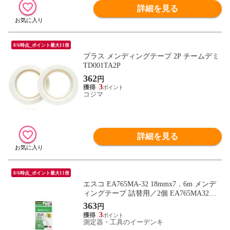
詳細を見る
8/6時点_ポイント最大11倍
プラス メンディングテープ 2P チームデミ
TD001TA2P
362
円
3
コジマ
詳細を見る
8/6時点_ポイント最大11倍
エスコ EA765MA-32 18mmx7．6m メンデ
ィングテープ 詰替用／2個 EA765MA32
【キャンセル不可】
363
円
3
測定器・工具のイーデンキ