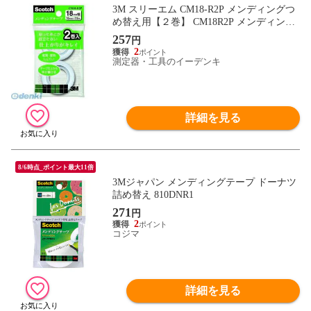
3M スリーエム CM18-R2P メンディングつ
め替え用【２巻】 CM18R2P メンディング
テープ CM18-R2P詰替
257
円
2
測定器・工具のイーデンキ
詳細を見る
8/6時点_ポイント最大11倍
3Mジャパン メンディングテープ ドーナツ
詰め替え 810DNR1
271
円
2
コジマ
詳細を見る