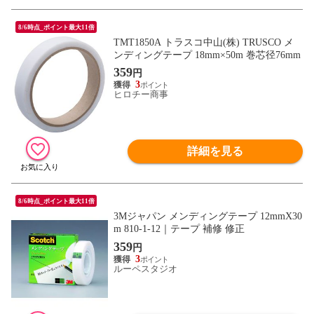
8/6時点_ポイント最大11倍
TMT1850A トラスコ中山(株) TRUSCO メ
ンディングテープ 18mm×50m 巻芯径76mm
359
円
3
ヒロチー商事
詳細を見る
8/6時点_ポイント最大11倍
3Mジャパン メンディングテープ 12mmX30
m 810-1-12｜テープ 補修 修正
359
円
3
ルーペスタジオ