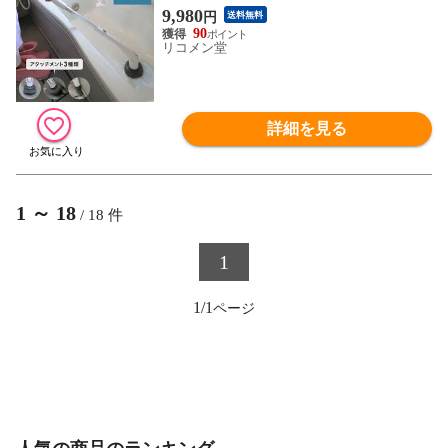
~102cm 充電式 コードレス 3つのアタッチ
9,980
円
送料無料
メント お風呂掃除 トイレ掃除 お風呂【送
90
料無料】
リコメン堂
詳細を見る
1
～
18
/
18
件
1
1/1