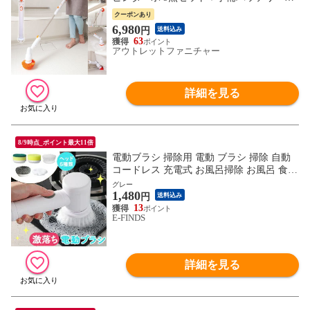
き お風呂掃除 ブラシ 回転ブラシ 回転 ブ
クーポンあり
ラシ 充電 バスブラシ 浴室掃除 高速回転
6,980
円
送料込み
ステシック型 コードレス
63
アウトレットファニチャー
詳細を見る
8/9時点_ポイント最大11倍
電動ブラシ 掃除用 電動 ブラシ 掃除 自動
コードレス 充電式 お風呂掃除 お風呂 食器
洗い スポンジ キッチン 台所 シンク コン
グレー
1,480
ロ たわし 金たわし バスポリッシャー ヘッ
円
送料込み
ド5種付属 交換 洗う 洗浄 車 窓 ガラス 鏡
13
E-FINDS
洗剤 強力 パワフル タイル 床 洗車 ハンデ
ィ 大掃除
詳細を見る