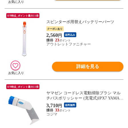
8/9時点_ポイント最大11倍
スピンターボ用替えバッテリーパーツ
クーポンあり
2,560
円
送料込み
23
アウトレットファニチャー
詳細を見る
8/9時点_ポイント最大11倍
ヤマゼン コードレス電動掃除ブラシ マル
チバスポリッシャー (充電式)IPX7 YAMAZ
EN YHM-3
3,710
円
送料無料
33
コジマ