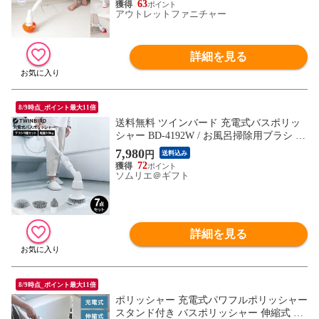
63
アウトレットファニチャー
詳細を見る
8/9時点_ポイント最大11倍
送料無料 ツインバード 充電式バスポリッ
シャー BD-4192W / お風呂掃除用ブラシ 電
動ブラシ ふろ掃除機 コードレス 浴槽 床
7,980
円
送料込み
タイル 天井 排水溝 大掃除 ホワイト TWIN
72
BIRD JGS
ソムリエ＠ギフト
詳細を見る
8/9時点_ポイント最大11倍
ポリッシャー 充電式パワフルポリッシャー
スタンド付き バスポリッシャー 伸縮式 75