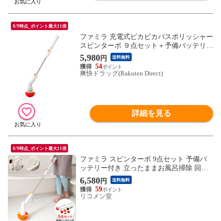
8/9時点_ポイント最大11倍
ファミラ 充電式ピカピカバスポリッシャー
スピンターボ ９点セット＋予備バッテリー
（１セット）
5,980
円
送料無料
54
爽快ドラッグ(Rakuten Direct)
詳細を見る
8/9時点_ポイント最大11倍
ファミラ スピンターボ 9点セット 予備バ
ッテリー付き 立ったままお風呂掃除 回転
ブラシ 風呂掃除 ブラシ バスブラシ バスポ
6,580
円
送料無料
リッシャー 高速回転 コードレス ステシッ
59
ク型【送料無料】
リコメン堂