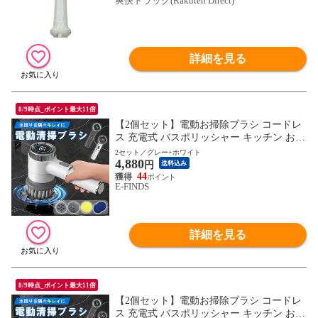
爽快ドラッグ(Rakuten Direct)
詳細を見る
8/9時点_ポイント最大11倍
【2個セット】電動お掃除ブラシ コードレ
ス 充電式 バスポリッシャー キッチン お風
呂 シンク 洗面台 掃除 強力 軽量 コンパク
2セット／グレー+ホワイト
4,880
ト デジタル残量表示 アタッチメント4種
円
送料込み
窓掃除 浴室 水回り タイル 鍋 換気扇 汚れ
44
E-FINDS
落とし 電動ブラシ ハンディブラシ ホワイ
ト グレー ギフト
詳細を見る
8/9時点_ポイント最大11倍
【2個セット】電動お掃除ブラシ コードレ
ス 充電式 バスポリッシャー キッチン お風