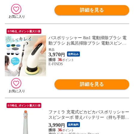
詳細を見る
8/9時点_ポイント最大11倍
バスポリッシャー 8in1 電動掃除ブラシ 電
動ブラシ お風呂掃除ブラシ 電動スピンス
クラバー コードレス ハンディ 充電式 キッ
単品
3,970
チン コンロ 浴室 浴槽 風呂 バスタブ 床 窓
円
送料込み
ガラス 鏡 台所 シンク スポンジ 大掃除 伸
36
E-FINDS
縮 ロング 伸びる 高速 回転 洗う 洗浄 車 お
風呂掃除機
詳細を見る
8/9時点_ポイント最大11倍
ファミラ 充電式ピカピカバスポリッシャー
スピンターボ 替えバッテリー（持ち手部）
（１個）
3,990
円
送料無料
36