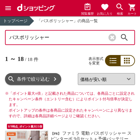
閲覧履歴
お気に入り
検索
カート
トップページ
「バスポリッシャー」の商品一覧
検索
1
～
18
表示形式
/
18
件
を変更
リスト
グリッド
条件で絞り込む
※
「ポイント最大○倍」と記載された商品については、各商品ごとに設定され
たキャンペーン条件（エントリー含む）によりポイント付与倍率が決定し
ます。
ポイントアップの条件は各商品に設定されたキャンペーンにより異なりま
すので、詳細は各商品詳細ページよりご確認ください。
8/9時点_ポイント最大11倍
ファミラ 電動 バスポリッシャー ス
【PR】
ピンターボ 9点セット＋予備バッテリー付