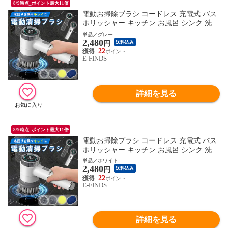
8/9時点_ポイント最大11倍
電動お掃除ブラシ コードレス 充電式 バス
ポリッシャー キッチン お風呂 シンク 洗面
台 掃除 強力 軽量 コンパクト デジタル残
単品／グレー
2,480
量表示 アタッチメント4種 窓掃除 浴室 水
円
送料込み
回り タイル 鍋 換気扇 汚れ落とし 電動ブ
22
E-FINDS
ラシ ハンディブラシ ホワイト グレー ギフ
ト
詳細を見る
8/9時点_ポイント最大11倍
電動お掃除ブラシ コードレス 充電式 バス
ポリッシャー キッチン お風呂 シンク 洗面
台 掃除 強力 軽量 コンパクト デジタル残
単品／ホワイト
2,480
量表示 アタッチメント4種 窓掃除 浴室 水
円
送料込み
回り タイル 鍋 換気扇 汚れ落とし 電動ブ
22
E-FINDS
ラシ ハンディブラシ ホワイト グレー ギフ
ト
詳細を見る