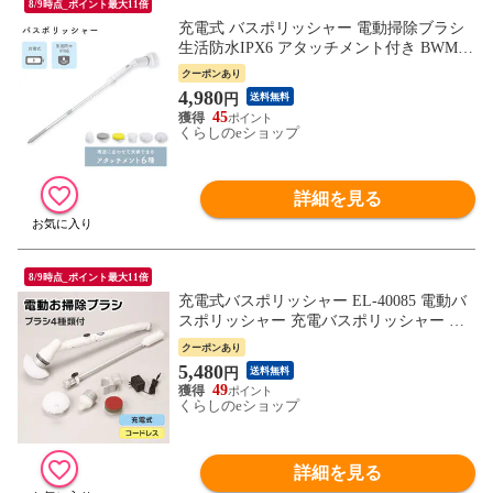
8/9時点_ポイント最大11倍
充電式 バスポリッシャー 電動掃除ブラシ
生活防水IPX6 アタッチメント付き BWMP-
03 電動バスポリッシャー 充電 コードレス
クーポンあり
回転ブラシ ブラシ 掃除 柄付き 風呂 スポ
4,980
円
送料無料
ンジ BWS 【送料無料】
45
くらしのeショップ
詳細を見る
8/9時点_ポイント最大11倍
充電式バスポリッシャー EL-40085 電動バ
スポリッシャー 充電バスポリッシャー ブ
ラシ 掃除 柄付き 風呂 マリン商事 【送料
クーポンあり
無料】
5,480
円
送料無料
49
くらしのeショップ
詳細を見る