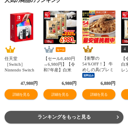
人気の商品のランキング
4
セール
【衝撃の
任天堂
【セール8,480円
【
54％OFF！】 牛
［Switch］
→6,980円】【令
白
めしの具(プレミ
Nintendo Switch
和7年産】白米
レ
アム仕様)30個セ
ニンテンドース
和の輝き ブレン
10
送料込み
ット 1個当たり
イッチ 本体 有機
ド米 15kg 密封新
袋
47,980
円
6,980
円
6,880
円
たっぷり135g 冷
ELモデル Joy-
鮮パック 脱酸素
ッ
凍食品 松屋牛丼
Con(L)/(R)ホワイ
剤入り 米 お米
り 
詳細を見る
詳細を見る
詳細を見る
当店のイチオシ
ト NSW ホンタイ
低温製法米 アイ
製
非常食
【送料550円対象
リスオーヤマ [食
オー
品】 HEG-S-
品]
KAAAA
ランキングをもっと見る