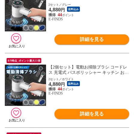
呂 シンク 洗面台 掃除 強力 軽量 コンパク
2セット／グレー
4,880
ト デジタル残量表示 アタッチメント4種
円
送料込み
窓掃除 浴室 水回り タイル 鍋 換気扇 汚れ
44
E-FINDS
落とし 電動ブラシ ハンディブラシ ホワイ
ト グレー ギフト
詳細を見る
8/9時点_ポイント最大11倍
【2個セット】電動お掃除ブラシ コードレ
ス 充電式 バスポリッシャー キッチン お風
呂 シンク 洗面台 掃除 強力 軽量 コンパク
2セット／ホワイト
4,880
ト デジタル残量表示 アタッチメント4種
円
送料込み
窓掃除 浴室 水回り タイル 鍋 換気扇 汚れ
44
E-FINDS
落とし 電動ブラシ ハンディブラシ ホワイ
ト グレー ギフト
詳細を見る