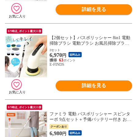
詳細を見る
8/9時点_ポイント最大11倍
【2個セット】バスポリッシャー 8in1 電動
掃除ブラシ 電動ブラシ お風呂掃除ブラシ
電動スピンスクラバー コードレス ハンデ
2セット
6,970
ィ 充電式 キッチン コンロ 浴室 浴槽 風呂
円
送料込み
バスタブ 床 窓 ガラス 鏡 台所 シンク スポ
63
E-FINDS
ンジ 大掃除 伸縮 ロング 伸びる 高速 回転
洗浄 車 お風呂掃除機
詳細を見る
8/9時点_ポイント最大11倍
ファミラ 電動 バスポリッシャー スピンタ
ーボ 9点セット＋予備バッテリー付き お風
呂掃除 ブラシ 回転ブラシ 回転 ブラシ 充
クーポンあり
電 バスブラシ 浴室掃除 高速回転 ステシッ
6,980
円
送料込み
ク型 コードレス