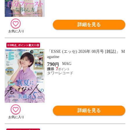
詳細を見る
8/8時点_ポイント最大11倍
「ESSE (エッセ) 2026年 08月号 [雑誌]」 M
agazine
790
MAG
円
7
タワーレコード
詳細を見る