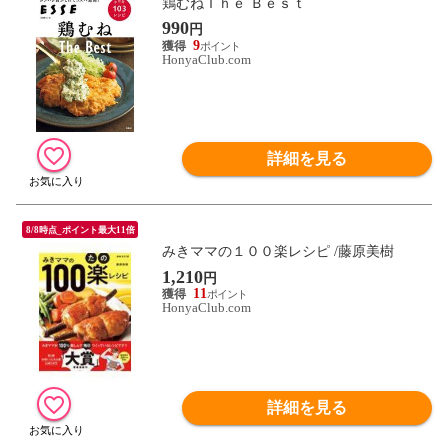
鶏むねＴｈｅ Ｂｅｓｔ
990
円
9
HonyaClub.com
詳細を見る
8/8時点_ポイント最大11倍
みきママの１００楽レシピ /藤原美樹
1,210
円
11
HonyaClub.com
詳細を見る