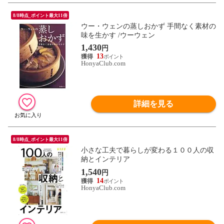
8/8時点_ポイント最大11倍
ウー・ウェンの蒸しおかず 手間なく素材の
味を生かす /ウーウェン
1,430
円
13
HonyaClub.com
詳細を見る
8/8時点_ポイント最大11倍
小さな工夫で暮らしが変わる１００人の収
納とインテリア
1,540
円
14
HonyaClub.com