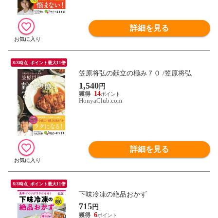
詳細を見る
8/8時点_ポイント最大11倍
笠原将弘の献立の極み７０ /笠原将弘
1,540
円
14
HonyaClub.com
詳細を見る
8/8時点_ポイント最大11倍
下味冷凍の絶品おかず
715
円
6