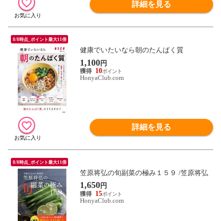
詳細を見る
8/8時点_ポイント最大11倍
健康でいたいなら朝のたんぱく質
1,100
円
10
HonyaClub.com
詳細を見る
8/8時点_ポイント最大11倍
笠原将弘の旬副菜の極み１５９ /笠原将弘
1,650
円
15
HonyaClub.com