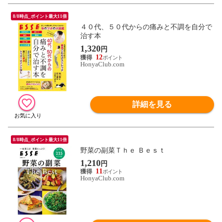
8/8時点_ポイント最大11倍
４０代、５０代からの痛みと不調を自分で
治す本
1,320
円
12
HonyaClub.com
詳細を見る
8/8時点_ポイント最大11倍
野菜の副菜Ｔｈｅ Ｂｅｓｔ
1,210
円
11
HonyaClub.com