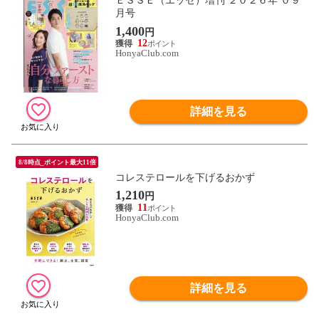
ＥＳＳＥ（エッセ）増刊 ２０２６年 ０９
月号
1,400
円
12
HonyaClub.com
詳細を見る
8/8時点_ポイント最大11倍
コレステロールを下げるおかず
1,210
円
11
HonyaClub.com
詳細を見る