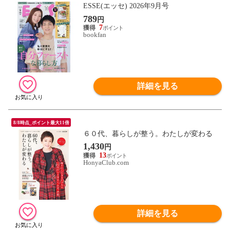
ESSE(エッセ) 2026年9月号
789
円
7
bookfan
詳細を見る
8/8時点_ポイント最大11倍
６０代、暮らしが整う。わたしが変わる
1,430
円
13
HonyaClub.com
詳細を見る