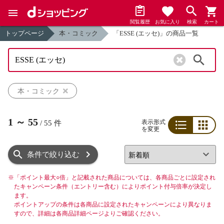
閲覧履歴
お気に入り
検索
カート
トップページ
本・コミック
「ESSE (エッセ)」の商品一覧
検索
本・コミック
1
～
55
表示形式
/
55
件
を変更
リスト
グリッド
条件で絞り込む
※
「ポイント最大○倍」と記載された商品については、各商品ごとに設定され
たキャンペーン条件（エントリー含む）によりポイント付与倍率が決定し
ます。
ポイントアップの条件は各商品に設定されたキャンペーンにより異なりま
すので、詳細は各商品詳細ページよりご確認ください。