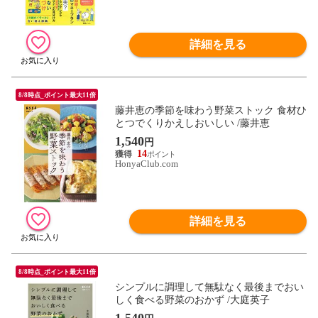
詳細を見る
8/8時点_ポイント最大11倍
藤井恵の季節を味わう野菜ストック 食材ひ
とつでくりかえしおいしい /藤井恵
1,540
円
14
HonyaClub.com
詳細を見る
8/8時点_ポイント最大11倍
シンプルに調理して無駄なく最後までおい
しく食べる野菜のおかず /大庭英子
1,540