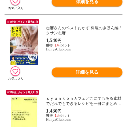
詳細を見る
8/8時点_ポイント最大11倍
志麻さんのベストおかず 料理のきほん編 /
タサン志麻
1,540
円
14
HonyaClub.com
詳細を見る
8/8時点_ポイント最大11倍
ｓｙｕｎｋｏｎカフェどこにでもある素材
でだれでもできるレシピを一冊にまとめた
「作る気になる」本 /山本ゆり
1,430
円
13
HonyaClub.com