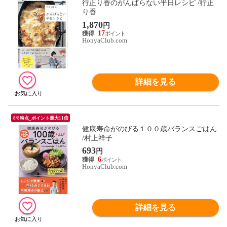
行正り香のがんばらない平日レシピ /行正
り香
1,870
円
17
HonyaClub.com
詳細を見る
8/8時点_ポイント最大11倍
健康寿命がのびる１００歳バランスごはん
/村上祥子
693
円
6
HonyaClub.com
詳細を見る