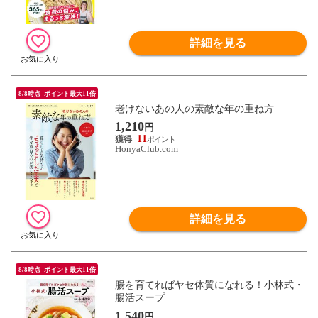
詳細を見る
8/8時点_ポイント最大11倍
老けないあの人の素敵な年の重ね方
1,210
円
11
HonyaClub.com
詳細を見る
8/8時点_ポイント最大11倍
腸を育てればヤセ体質になれる！小林式・
腸活スープ
1,540
円