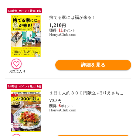
8/8時点_ポイント最大11倍
捨てる家には福が来る！
1,210
円
11
HonyaClub.com
詳細を見る
8/8時点_ポイント最大11倍
１日１人約３００円献立 /ほりえさちこ
737
円
6
HonyaClub.com