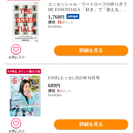
エッセンシャル・ワードローブの作り方 T
HE ESSENTIALS 「好き」で「使える」服
は10年で10着/森明子
1,760
円
送料無料
16
bookfan
詳細を見る
8/8時点_ポイント最大11倍
ESSE(エッセ) 2025年10月号
689
円
6
bookfan
詳細を見る