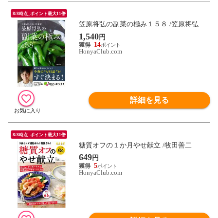
8/8時点_ポイント最大11倍
笠原将弘の副菜の極み１５８ /笠原将弘
1,540
円
14
HonyaClub.com
詳細を見る
8/8時点_ポイント最大11倍
糖質オフの１か月やせ献立 /牧田善二
649
円
5
HonyaClub.com