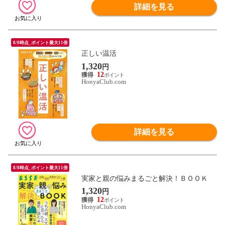
詳細を見る
8/8時点_ポイント最大11倍
正しい温活
1,320
円
12
HonyaClub.com
詳細を見る
8/8時点_ポイント最大11倍
実家と親の悩みまるごと解決！ＢＯＯＫ
1,320
円
12
HonyaClub.com