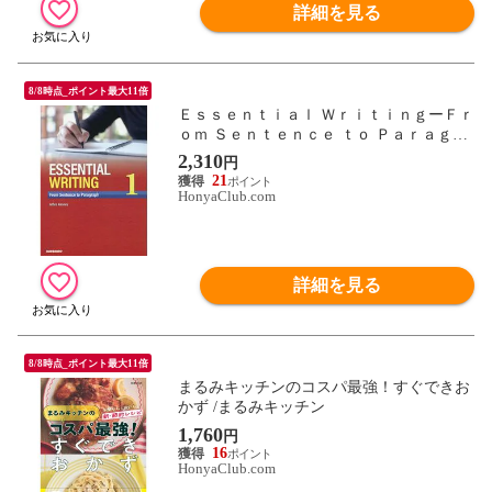
詳細を見る
8/8時点_ポイント最大11倍
Ｅｓｓｅｎｔｉａｌ ＷｒｉｔｉｎｇーＦｒ
ｏｍ Ｓｅｎｔｅｎｃｅ ｔｏ Ｐａｒａｇｒ
ａｐｈ エッセンシャル・ライティング セ
2,310
円
ンテンスからパラグラフへ １ /ジェスロ・
21
ケニー
HonyaClub.com
詳細を見る
8/8時点_ポイント最大11倍
まるみキッチンのコスパ最強！すぐできお
かず /まるみキッチン
1,760
円
16
HonyaClub.com