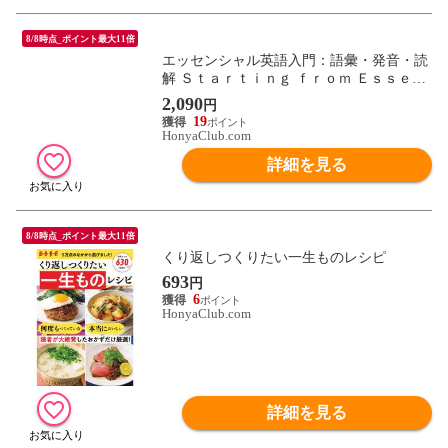
8/8時点_ポイント最大11倍
エッセンシャル英語入門：語彙・発音・読
解 Ｓｔａｒｔｉｎｇ ｆｒｏｍ Ｅｓｓｅｎ
ｔｉａｌ Ｅｎｇｌｉｓｈ！ /角岡賢一 サイ
2,090
円
モン・ロザーティ
19
HonyaClub.com
詳細を見る
8/8時点_ポイント最大11倍
くり返しつくりたい一生ものレシピ
693
円
6
HonyaClub.com
詳細を見る