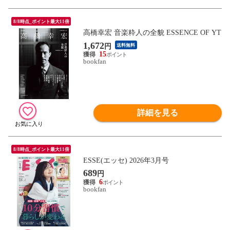
8/8時点_ポイント最大11倍
高橋幸宏 音楽粋人の全貌 ESSENCE OF YT
1,672
円
送料無料
15
bookfan
詳細を見る
8/8時点_ポイント最大11倍
ESSE(エッセ) 2026年3月号
689
円
6
bookfan