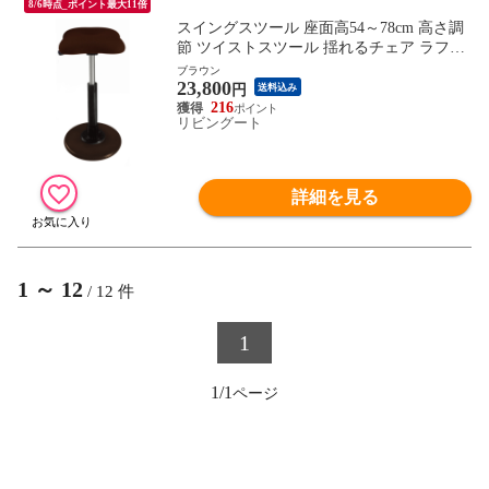
8/6時点_ポイント最大11倍
スイングスツール 座面高54～78cm 高さ調
節 ツイストスツール 揺れるチェア ラフレ
シアチェア （ イス オフィス 揺れる スタ
ブラウン
23,800
ンディング 立ち仕事 スタンディングチェ
円
送料込み
ア ハイスツール ） 【ブラウン】
216
リビングート
詳細を見る
1
～
12
/
12
件
1
1/1