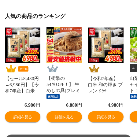
人気の商品のランキング
4
セール
【衝撃の
山
【セール8,480円
【令和7年産】
54％OFF！】 牛
ャ
→6,980円】【令
白米 和の輝き ブ
めしの具(プレミ
ト
和7年産】白米
レンド米
アム仕様)30個セ
赤秀
和の輝き ブレン
10kg（5kg×2
送料込み
送料
ット 1個当たり
ら1
ド米 15kg 密封新
袋） 密封新鮮パ
6,980
円
6,880
円
4,980
円
たっぷり135g 冷
（
鮮パック 脱酸素
ック 脱酸素剤入
凍食品 松屋牛丼
ぶ
剤入り 米 お米
り 米 お米 低温
詳細を見る
詳細を見る
詳細を見る
当店のイチオシ
な
低温製法米 アイ
製法米 アイリス
非常食
※
リスオーヤマ [食
オーヤマ [食品]
品]