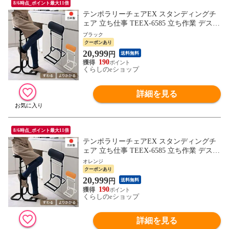
8/6時点_ポイント最大11倍
テンポラリーチェアEX スタンディングチ
ェア 立ち仕事 TEEX-6585 立ち作業 デスク
ワーク テレワーク 接客 レジ打ち 足腰 姿
ブラック
勢 カウンターチェア チェア 椅子 ルネセイ
クーポンあり
コウ 【送料無料】
20,999
円
送料無料
190
くらしのeショップ
詳細を見る
8/6時点_ポイント最大11倍
テンポラリーチェアEX スタンディングチ
ェア 立ち仕事 TEEX-6585 立ち作業 デスク
ワーク テレワーク 接客 レジ打ち 足腰 姿
オレンジ
勢 カウンターチェア チェア 椅子 ルネセイ
クーポンあり
コウ 【送料無料】
20,999
円
送料無料
190
くらしのeショップ
詳細を見る