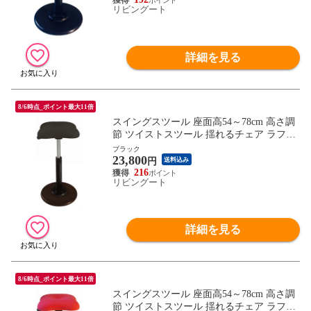
リビングート
【 ブラック 】
詳細を見る
8/6時点_ポイント最大11倍
スイングスツール 座面高54～78cm 高さ調
節 ツイストスツール 揺れるチェア ラフレ
シアチェア （ イス オフィス 揺れる スタ
ブラック
23,800
ンディング 立ち仕事 スタンディングチェ
円
送料込み
ア ハイスツール ） 【ブラック】
216
リビングート
詳細を見る
8/6時点_ポイント最大11倍
スイングスツール 座面高54～78cm 高さ調
節 ツイストスツール 揺れるチェア ラフレ