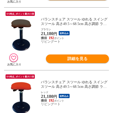
8/6時点_ポイント最大11倍
バランスチェア スツール ゆれる スイング
スツール 高さ49.5～68.5cm 高さ調節 ラフ
レシアチェア テレワーク （ イス オフィス
ブラウン
21,180
チェア 揺れる スタンディング 立ち仕事 ス
円
送料込み
タンディングチェアカウンターチェア ）
192
リビングート
【 ブラウン 】
詳細を見る
8/6時点_ポイント最大11倍
バランスチェア スツール ゆれる スイング
スツール 高さ49.5～68.5cm 高さ調節 ラフ
レシアチェア テレワーク （ イス オフィス
レッド
21,180
チェア 揺れる スタンディング 立ち仕事 ス
円
送料込み
タンディングチェアカウンターチェア ）
192
リビングート
【 レッド 】