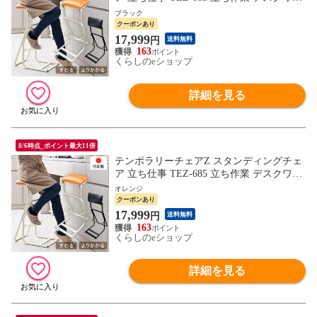
ク テレワーク 接客 レジ打ち 足腰 姿勢 カ
ブラック
ウンターチェア チェア 椅子 ルネセイコウ
クーポンあり
【送料無料】
17,999
円
送料無料
163
くらしのeショップ
詳細を見る
8/6時点_ポイント最大11倍
テンポラリーチェアZ スタンディングチェ
ア 立ち仕事 TEZ-685 立ち作業 デスクワー
ク テレワーク 接客 レジ打ち 足腰 姿勢 カ
オレンジ
ウンターチェア チェア 椅子 ルネセイコウ
クーポンあり
【送料無料】
17,999
円
送料無料
163
くらしのeショップ
詳細を見る