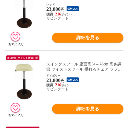
シアチェア （ イス オフィス 揺れる スタ
レッド
23,800
ンディング 立ち仕事 スタンディングチェ
円
送料込み
ア ハイスツール ） 【レッド】
216
リビングート
詳細を見る
8/6時点_ポイント最大11倍
スイングスツール 座面高54～78cm 高さ調
節 ツイストスツール 揺れるチェア ラフレ
シアチェア （ イス オフィス 揺れる スタ
アイボリー
23,800
ンディング 立ち仕事 スタンディングチェ
円
送料込み
ア ハイスツール ） 【アイボリー】
216
リビングート
詳細を見る