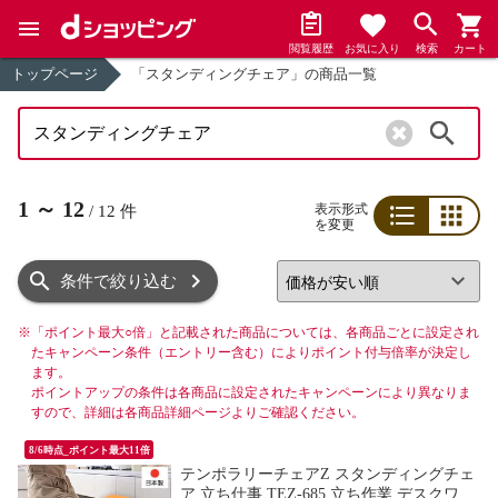
閲覧履歴
お気に入り
検索
カート
トップページ
「スタンディングチェア」の商品一覧
検索
1
～
12
表示形式
/
12
件
を変更
リスト
グリッド
条件で絞り込む
※
「ポイント最大○倍」と記載された商品については、各商品ごとに設定され
たキャンペーン条件（エントリー含む）によりポイント付与倍率が決定し
ます。
ポイントアップの条件は各商品に設定されたキャンペーンにより異なりま
すので、詳細は各商品詳細ページよりご確認ください。
8/6時点_ポイント最大11倍
テンポラリーチェアZ スタンディングチェ
ア 立ち仕事 TEZ-685 立ち作業 デスクワー