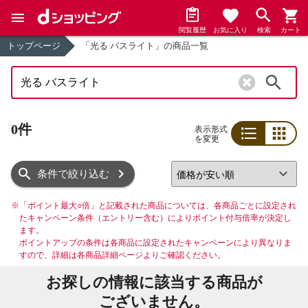
閲覧履歴
お気に入り
検索
カート
トップページ
「光る バスライト」の商品一覧
検索
0件
表示形式
を変更
リスト
グリッド
条件で絞り込む
※
「ポイント最大○倍」と記載された商品については、各商品ごとに設定され
たキャンペーン条件（エントリー含む）によりポイント付与倍率が決定し
ます。
ポイントアップの条件は各商品に設定されたキャンペーンにより異なりま
すので、詳細は各商品詳細ページよりご確認ください。
お探しの情報に該当する商品が
ございません。