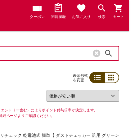
クーポン
閲覧履歴
お気に入り
検索
カート
検索
表示形式
を変更
リスト
グリッド
（エントリー含む）によりポイント付与倍率が決定します。
詳細ページよりご確認ください。
コリチェック 乾電池式 簡単【 ダストチェッカー 汎用 グリーン