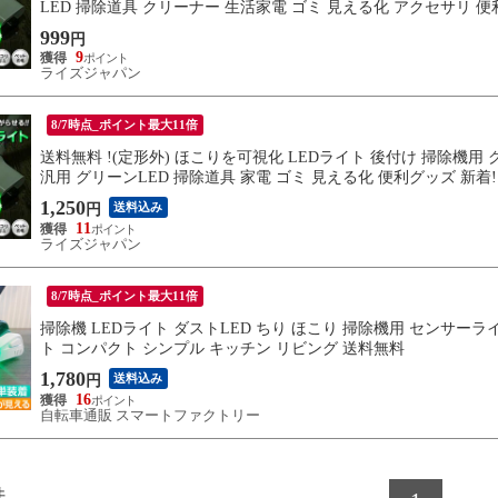
LED 掃除道具 クリーナー 生活家電 ゴミ 見える化 アクセサリ 便利
999
円
9
ライズジャパン
8/7時点_ポイント最大11倍
送料無料 !(定形外) ほこりを可視化 LEDライト 後付け 掃除機
汎用 グリーンLED 掃除道具 家電 ゴミ 見える化 便利グッズ 新着!
1,250
送料込み
円
11
ライズジャパン
8/7時点_ポイント最大11倍
掃除機 LEDライト ダストLED ちり ほこり 掃除機用 センサー
ト コンパクト シンプル キッチン リビング 送料無料
1,780
送料込み
円
16
自転車通販 スマートファクトリー
件