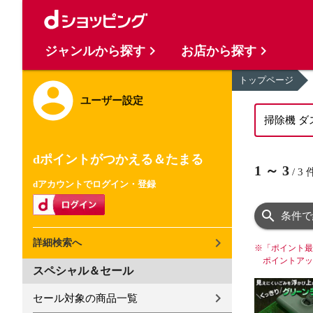
ジャンルから探す
お店から探す
トップページ
ユーザー設定
dポイントがつかえる＆たまる
1
～
3
/
3
dアカウントでログイン・登録
条件で
詳細検索へ
※
「ポイント最
ポイントアッ
スペシャル＆セール
セール対象の商品一覧