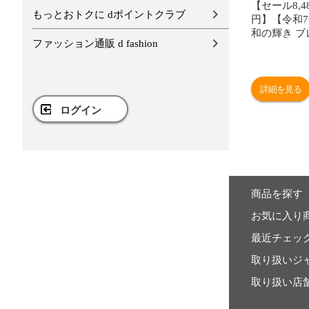
【セール8,48
もっとおトクに dポイントクラブ
円】【令和
和の輝き ブ
ファッション通販 d fashion
15kg 密封
酸素剤入り 
製法米 ア
[食品]
詳細を見る
ログイン
商品を探す
お気に入り
最近チェッ
取り扱いジ
取り扱い店