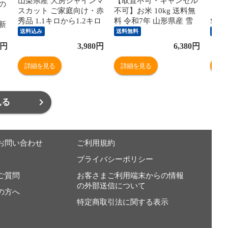
山梨県産 大房シャインマ
【取置不可・キャンセル
【1
の
スカット ご家庭向け・赤
不可】お米 10kg 送料無
［Swi
秀品 1.1キロから1.2キロ
料 令和7年 山形県産 雪
Swi
封新
前後（2房）送料無料 ぶ
若丸 10kg(5kg×2) 精米 米
専用）
送料込み
送料無料
送料
どう ブドウ 種なしぶど
コメ rts1007 沖縄・一部
KB6
イ
円
3,980
円
6,380
円
う 葡萄 ※クール便
離島配送不可
詳細を見る
詳細を見る
詳
見る
お問い合わせ
ご利用規約
プライバシーポリシー
ご質問
お客さまご利用端末からの情報
の外部送信について
の方へ
特定商取引法に関する表示