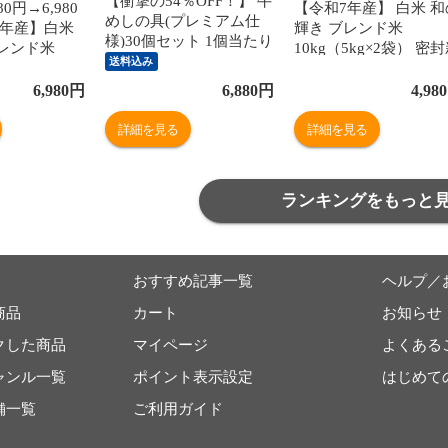
【衝撃の54％OFF！】 牛
0円→6,980
【令和7年産】 白米 和
めしの具(プレミアム仕
7年産】白米
輝き ブレンド米
様)30個セット 1個当たり
レンド米
10kg（5kg×2袋） 密
たっぷり135g 冷凍食品
送料込み
新鮮パック 脱
鮮パック 脱酸素剤入り
松屋牛丼 当店のイチオシ
米 お米 低温
米 お米 低温製法米 ア
6,980
円
6,880
円
4,980
非常食
イリスオーヤマ
リスオーヤマ [食品]
詳細を見る
詳細を見る
ランキングをもっと
おすすめ記事一覧
ヘルプ／
商品
カート
お知らせ
クした商品
マイページ
よくある
ャンル一覧
ポイント表示設定
はじめて
舗一覧
ご利用ガイド