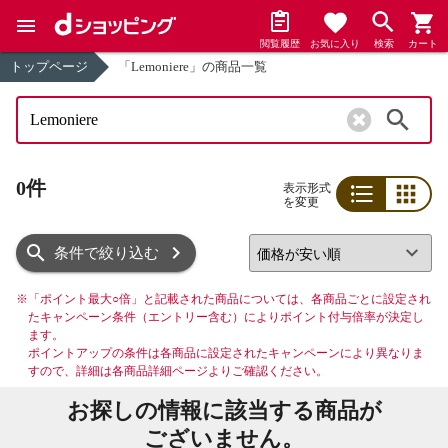
閲覧履歴
お気に入り
検索
カート
トップページ
「Lemoniere」の商品一覧
検索
0件
表示形式
を変更
リスト
グリッド
条件で絞り込む
※
「ポイント最大○倍」と記載された商品については、各商品ごとに設定され
たキャンペーン条件（エントリー含む）によりポイント付与倍率が決定し
ます。
ポイントアップの条件は各商品に設定されたキャンペーンにより異なりま
すので、詳細は各商品詳細ページよりご確認ください。
お探しの情報に該当する商品が
ございません。