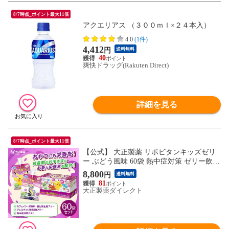
8/7時点_ポイント最大11倍
アクエリアス （３００ｍｌ×２４本入）
4.0
(1件)
4,412
円
送料無料
40
爽快ドラッグ(Rakuten Direct)
詳細を見る
8/7時点_ポイント最大11倍
【公式】 大正製薬 リポビタンキッズゼリ
ー ぶどう風味 60袋 熱中症対策 ゼリー飲料
キッズ 子ども 子供 男の子 女の子 小学生
8,800
円
送料無料
グッズ 飲み物 ポケモン ゼリー 飲料 ぶど
81
う ブドウ ドリンク エネルギー ビタミン
大正製薬ダイレクト
栄養 まとめ買い 夏バテ 清涼飲料水