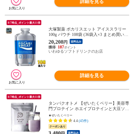
詳細を見る
8/7時点_ポイント最大11倍
大塚製薬 ポカリスエット アイススラリー
100g パウチ 108袋 (36袋入×3 まとめ買い)
スポーツドリンク 熱中症対策 冷凍可能
20,208
円
送料込み
187
いわゆるソフトドリンクのお店
詳細を見る
8/7時点_ポイント最大11倍
タンパクオトメ 【ぜいたくベリー】美容専
門プロテイン ホエイプロテインと大豆ソイ
プロテインをＷ配合。不足しがちなタンパ
★ぜいたくベリー
ク質と美容成分たっぷり、おきかえダイエ
4.4
(45件)
ットにもおすすめの低糖質プロテイン。※
クーポンあり
3個以上でシェイカー1個プレゼント【送料
3,480
円
送料込み