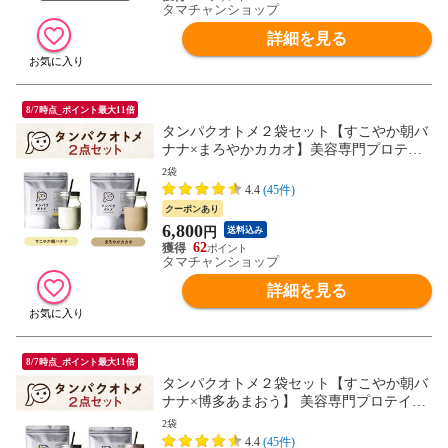
タマチャンショップ
詳細を見る
8/7時点_ポイント最大11倍
タンパクオトメ２袋セット【すこやか朝バ
ナナ×まろやかカカオ】美容専門プロテイ
ン ホエイプロテインと大豆ソイをＷ配合。
2袋
タンパク質と美容成分たっぷり、おきかえ
4.4
(45件)
ダイエットにもおすすめの低糖質プロテイ
クーポンあり
ン。 【送料無料】【1セット迄メール便/2
6,800
円
送料込み
セット~宅配便】
62
タマチャンショップ
詳細を見る
8/7時点_ポイント最大11倍
タンパクオトメ２袋セット【すこやか朝バ
ナナ×博多あまおう】 美容専門プロテイン
ホエイプロテインと大豆ソイをＷ配合。タ
2袋
ンパク質と美容成分たっぷり、おきかえダ
4.4
(45件)