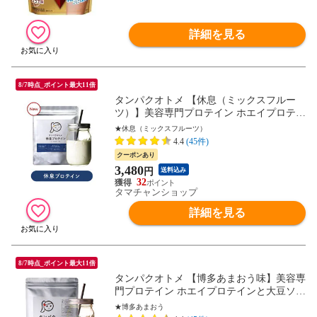
詳細を見る
8/7時点_ポイント最大11倍
タンパクオトメ 【休息（ミックスフルー
ツ）】美容専門プロテイン ホエイプロテイ
ンと大豆ソイプロテインをＷ配合。不足し
★休息（ミックスフルーツ）
がちなタンパク質と美容成分たっぷり、お
4.4
(45件)
きかえダイエットにもおすすめの低糖質プ
クーポンあり
ロテイン。※3個以上でシェイカー1個プレ
3,480
円
送料込み
ゼント【送料無料】【2個迄メール便/3個~
32
宅配便】
タマチャンショップ
詳細を見る
8/7時点_ポイント最大11倍
タンパクオトメ 【博多あまおう味】美容専
門プロテイン ホエイプロテインと大豆ソイ
プロテインをＷ配合。不足しがちなタンパ
★博多あまおう
ク質と美容成分たっぷり、おきかえダイエ