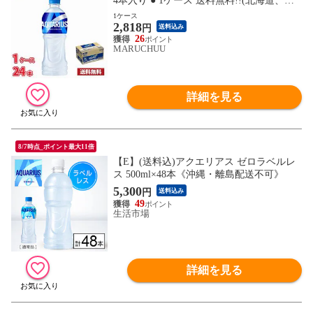
4本入り ● 1ケース 送料無料!!(北海道、沖
縄、離島は別途700円かかります)
1ケース
2,818
円
送料込み
26
MARUCHUU
詳細を見る
8/7時点_ポイント最大11倍
【E】(送料込)アクエリアス ゼロラベルレ
ス 500ml×48本《沖縄・離島配送不可》
5,300
円
送料込み
49
生活市場
詳細を見る