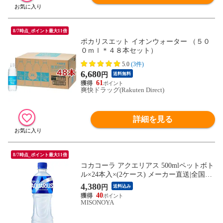
8/7時点_ポイント最大11倍
ポカリスエット イオンウォーター （５０
０ｍｌ＊４８本セット）
5.0
(3件)
6,680
円
送料無料
61
爽快ドラッグ(Rakuten Direct)
詳細を見る
8/7時点_ポイント最大11倍
コカコーラ アクエリアス 500mlペットボト
ル×24本入×(2ケース) メーカー直送|全国送
料無料 アクエリ スポーツドリンク 熱中症
4,380
円
送料込み
対策 冷凍兼用
40
MISONOYA