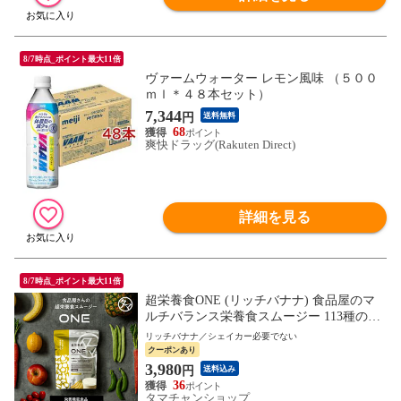
8/7時点_ポイント最大11倍
ヴァームウォーター レモン風味 （５００
ｍｌ＊４８本セット）
7,344
円
送料無料
68
爽快ドラッグ(Rakuten Direct)
詳細を見る
8/7時点_ポイント最大11倍
超栄養食ONE (リッチバナナ) 食品屋のマ
ルチバランス栄養食スムージー 113種の野
菜・果物・穀物・海藻由来植物発酵エキス
リッチバナナ／シェイカー必要でない
4種のプロテイン 11種のビタミン 10種のミ
クーポンあり
ネラル 22種の乳酸菌 ビフィズス菌 食物繊
3,980
円
送料込み
維 【送料無料】
36
タマチャンショップ