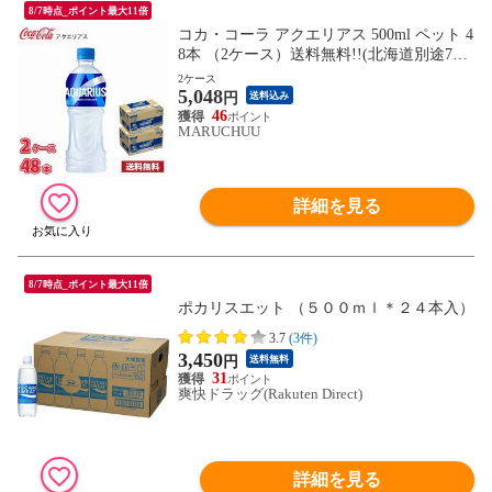
8/7時点_ポイント最大11倍
コカ・コーラ アクエリアス 500ml ペット 4
8本 （2ケース）送料無料!!(北海道別途700
円、沖縄県配送不可)
2ケース
5,048
円
送料込み
46
MARUCHUU
詳細を見る
8/7時点_ポイント最大11倍
ポカリスエット （５００ｍｌ＊２４本入）
3.7
(3件)
3,450
円
送料無料
31
爽快ドラッグ(Rakuten Direct)
詳細を見る