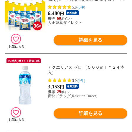
取 ローヤルゼリー クエン酸 アルギニン 脂
5.0
(3件)
質ゼロ 美味しい エナジー風味 朝食 通勤
6,480
円
送料無料
運動 手軽 ゼリー飲料 アンチ・ドーピング
60
認証 インフォームド・チョイス認証
大正製薬ダイレクト
詳細を見る
8/7時点_ポイント最大11倍
アクエリアス ゼロ （５００ｍｌ＊２４本
入）
5.0
(4件)
3,153
円
送料無料
29
爽快ドラッグ(Rakuten Direct)
詳細を見る