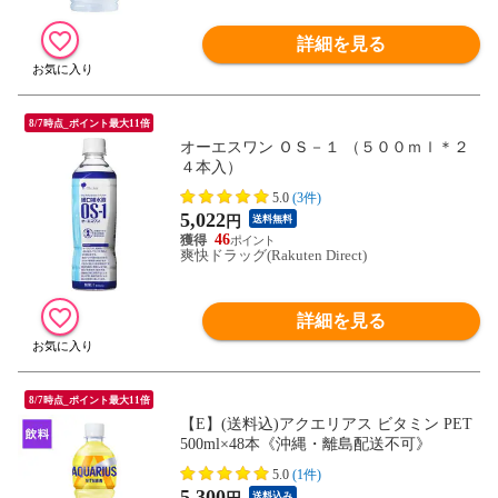
詳細を見る
8/7時点_ポイント最大11倍
オーエスワン ＯＳ－１ （５００ｍｌ＊２
４本入）
5.0
(3件)
5,022
円
送料無料
46
爽快ドラッグ(Rakuten Direct)
詳細を見る
8/7時点_ポイント最大11倍
【E】(送料込)アクエリアス ビタミン PET
500ml×48本《沖縄・離島配送不可》
5.0
(1件)
5,300
送料込み