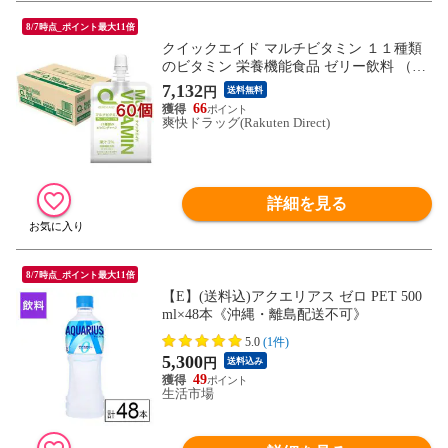
8/7時点_ポイント最大11倍
クイックエイド マルチビタミン １１種類
のビタミン 栄養機能食品 ゼリー飲料 （１
８０ｇ＊６０個セット）
7,132
円
送料無料
66
爽快ドラッグ(Rakuten Direct)
詳細を見る
8/7時点_ポイント最大11倍
【E】(送料込)アクエリアス ゼロ PET 500
ml×48本《沖縄・離島配送不可》
5.0
(1件)
5,300
円
送料込み
49
生活市場