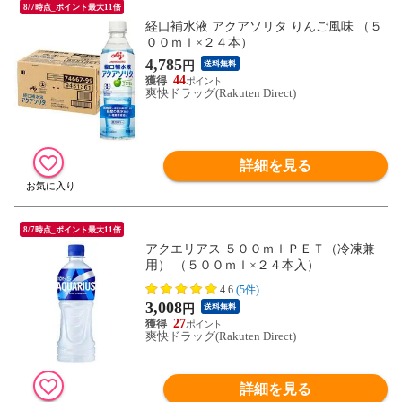
8/7時点_ポイント最大11倍
経口補水液 アクアソリタ りんご風味 （５
００ｍｌ×２４本）
4,785
円
送料無料
44
爽快ドラッグ(Rakuten Direct)
詳細を見る
8/7時点_ポイント最大11倍
アクエリアス ５００ｍｌＰＥＴ（冷凍兼
用） （５００ｍｌ×２４本入）
4.6
(5件)
3,008
円
送料無料
27
爽快ドラッグ(Rakuten Direct)
詳細を見る