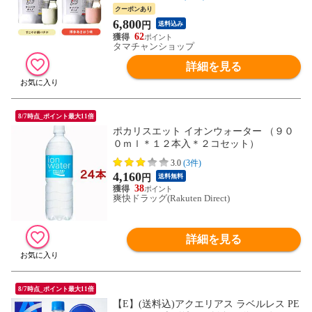
イエットにもおすすめの低糖質プロテイ
クーポンあり
ン。【送料無料】【1セット迄メール便/2セ
6,800
円
送料込み
ット~宅配便】
62
タマチャンショップ
詳細を見る
8/7時点_ポイント最大11倍
ポカリスエット イオンウォーター （９０
０ｍｌ＊１２本入＊２コセット）
3.0
(3件)
4,160
円
送料無料
38
爽快ドラッグ(Rakuten Direct)
詳細を見る
8/7時点_ポイント最大11倍
【E】(送料込)アクエリアス ラベルレス PE