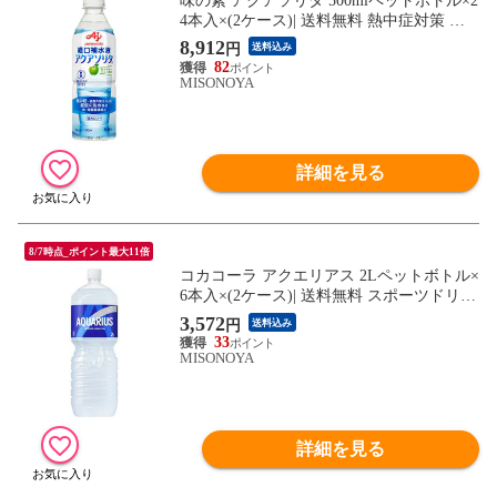
味の素 アクアソリタ 500mlペットボトル×2
4本入×(2ケース)| 送料無料 熱中症対策 経
口補水液 水分補給 スポーツ ドリンク
8,912
円
送料込み
82
MISONOYA
詳細を見る
8/7時点_ポイント最大11倍
コカコーラ アクエリアス 2Lペットボトル×
6本入×(2ケース)| 送料無料 スポーツドリン
ク 熱中症対策 アクエリ
3,572
円
送料込み
33
MISONOYA
詳細を見る