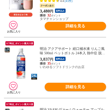
4.4
(45件)
ットにもおすすめの低糖質プロテイン。※
クーポンあり
3個以上でシェイカー1個プレゼント【送料
3,480
円
送料込み
無料】【2個迄メール便/3個~宅配便】
32
タマチャンショップ
詳細を見る
8/7時点_ポイント最大11倍
明治 アクアサポート 経口補水液 りんご風
味 500ml ペットボトル 24本入 熱中症 脱水
症 水分補給
3,837
円
送料込み
35
いわゆるソフトドリンクのお店
詳細を見る
8/7時点_ポイント最大11倍
明治 VAAM ヴァームウォーター アップル