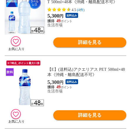
T 500ml×48本《沖縄・離島配送不可》
4.5
(4件)
5,300
円
送料込み
49
生活市場
詳細を見る
8/7時点_ポイント最大11倍
【E】(送料込)アクエリアス PET 500ml×48
本《沖縄・離島配送不可》
5,300
円
送料込み
49
生活市場
詳細を見る