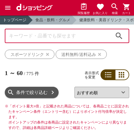
閲覧履歴
お気に入り
検索
カート
トップページ
食品・飲料・グルメ
健康飲料・美容ドリンク・スポ
検索
スポーツドリンク
送料無料/送料込み
1
～
60
表示形式
/
775
件
を変更
リスト
グリッド
条件で絞り込む
※
「ポイント最大○倍」と記載された商品については、各商品ごとに設定され
たキャンペーン条件（エントリー含む）によりポイント付与倍率が決定し
ます。
ポイントアップの条件は各商品に設定されたキャンペーンにより異なりま
すので、詳細は各商品詳細ページよりご確認ください。