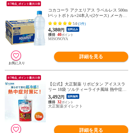
8/7時点_ポイント最大11倍
コカコーラ アクエリアス ラベルレス 500m
lペットボトル×24本入×(2ケース) メーカー
直送|全国送料無料 アクエリ スポーツドリ
5.0
(1件)
ンク 熱中症対策 冷凍兼用 eco
4,380
円
送料込み
40
MISONOYA
詳細を見る
8/7時点_ポイント最大11倍
【公式】大正製薬 リポビタン アイススラ
リー 18袋 ソルティーライチ風味 熱中症対
策 飲み物 スポーツ ドリンク スポドリ 冷
3,492
円
送料無料
凍 クエン酸 スポーツ飲料 アイス 栄養補給
32
水分補給 ランニング マラソン 駅伝 凍らせ
大正製薬ダイレクト
る 部活予防 清涼飲料
詳細を見る