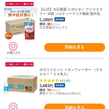
8/7時点_ポイント最大11倍
【公式】大正製薬 リポビタン アイススラ
リー 30袋 ソルティーライチ風味 熱中症対
策 飲み物 スポーツ ドリンク スポドリ 冷
5,280
円
送料無料
凍 クエン酸 スポーツ飲料 アイス 栄養補給
48
水分補給 ランニング マラソン 駅伝 凍らせ
大正製薬ダイレクト
る 部活予防 清涼飲料
詳細を見る
8/7時点_ポイント最大11倍
ポカリスエット イオンウォーター （５０
０ｍｌ＊２４本入）
4.6
(5件)
3,683
円
送料無料
34
爽快ドラッグ(Rakuten Direct)
詳細を見る