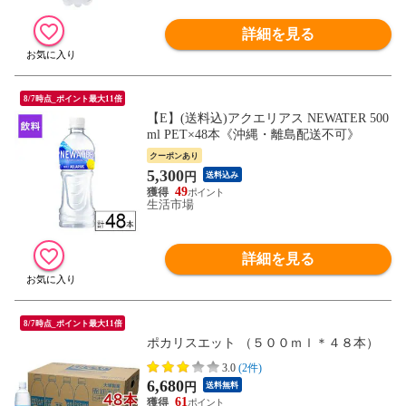
詳細を見る
8/7時点_ポイント最大11倍
【E】(送料込)アクエリアス NEWATER 500
ml PET×48本《沖縄・離島配送不可》
クーポンあり
5,300
円
送料込み
49
生活市場
詳細を見る
8/7時点_ポイント最大11倍
ポカリスエット （５００ｍｌ＊４８本）
3.0
(2件)
6,680
円
送料無料
61