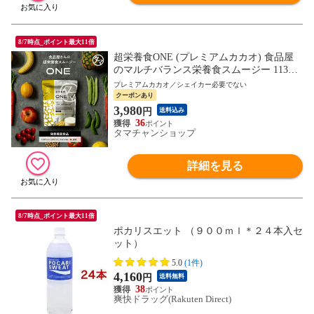
8/7時点_ポイント最大11倍
超栄養食ONE (プレミアムカカオ) 食品屋
のマルチバランス栄養食スムージー 113種
の野菜・果物・穀物・海藻由来植物発酵エ
プレミアムカカオ／シェイカー必要でない
キス 4種のプロテイン 11種のビタミン 10
クーポンあり
種のミネラル 22種の乳酸菌 ビフィズス菌
3,980
円
送料込み
食物繊維 【送料無料】
36
タマチャンショップ
詳細を見る
8/7時点_ポイント最大11倍
ポカリスエット （９００ｍｌ＊２４本入セ
ット）
5.0
(1件)
4,160
円
送料無料
38
爽快ドラッグ(Rakuten Direct)