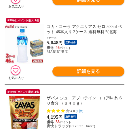
8/7時点_ポイント最大11倍
コカ・コーラ アクエリアス ゼロ 500ml ペ
ット 48本入り 2ケース 送料無料!!(北海道
別途700円、沖縄県配送不可)
2ケース
5,048
円
送料込み
46
MARUCHUU
詳細を見る
8/7時点_ポイント最大11倍
ザバス ジュニアプロテイン ココア味 約６
０食分 （８４０ｇ）
4.0
(1件)
4,195
円
送料無料
38
爽快ドラッグ(Rakuten Direct)