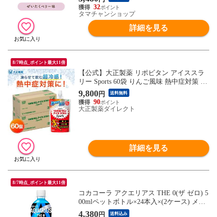
無料】【2個迄メール便/3個~宅配便】
32
タマチャンショップ
詳細を見る
8/7時点_ポイント最大11倍
【公式】大正製薬 リポビタン アイススラ
リー Sports 60袋 りんご風味 熱中症対策 飲
み物 スポーツ ドリンク スポドリ 冷凍 ク
9,800
円
送料無料
エン酸 スポーツ飲料 アイス 栄養補給 水分
90
補給 ランニング マラソン 駅伝 凍らせる
大正製薬ダイレクト
部活予防 清涼飲料 アミノ酸 ビタミン
詳細を見る
8/7時点_ポイント最大11倍
コカコーラ アクエリアス THE 0(ザ ゼロ) 5
00mlペットボトル×24本入×(2ケース) メー
カー直送|全国送料無料 アクエリ スポーツ
4,380
円
送料込み