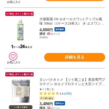
8/7時点_ポイント最大11倍
大塚製薬 OS-1(オーエスワン) アップル風
味 500ml（1ケース24本入） オ-エスワンア
ツプル500ML*24 【返品種別B】
4,880
円
送料無料
45
Joshin
詳細を見る
8/7時点_ポイント最大11倍
タンパクオトメ 【ソイ黒ごま】美容専門プ
ロテイン ホエイプロテインと大豆ソイプロ
テインをＷ配合。不足しがちなタンパク質
★ソイ黒ごま
と美容成分たっぷり、おきかえダイエット
4.4
(45件)
にもおすすめの低糖質プロテイン。※3個
クーポンあり
以上でシェイカー1個付 【送料無料】【2個
3,480
円
送料込み
迄メール便/3個~宅配便】
32