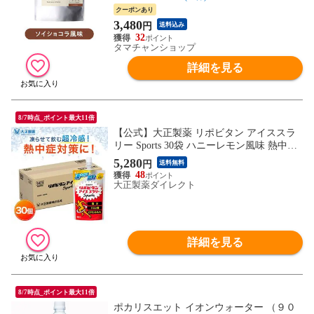
トにもおすすめの低糖質プロテイン。※3
クーポンあり
個以上でシェイカー1個付 【送料無料】【2
3,480
円
送料込み
個迄メール便/3個~宅配便】
32
タマチャンショップ
詳細を見る
8/7時点_ポイント最大11倍
【公式】大正製薬 リポビタン アイススラ
リー Sports 30袋 ハニーレモン風味 熱中症
対策 飲み物 スポーツ ドリンク スポドリ
5,280
円
送料無料
冷凍 クエン酸 スポーツ飲料 アイス 栄養補
48
給 水分補給 ランニング マラソン 駅伝 凍
大正製薬ダイレクト
らせる
詳細を見る
8/7時点_ポイント最大11倍
ポカリスエット イオンウォーター （９０