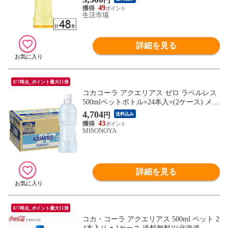
円
49
生活市場
詳細を見る
8/7時点_ポイント最大11倍
コカコーラ アクエリアス ゼロ ラベルレス
500mlペットボトル×24本入×(2ケース) メー
カー直送|全国送料無料 コーラ スポーツ 熱
4,704
円
送料込み
中症
43
MISONOYA
詳細を見る
8/7時点_ポイント最大11倍
コカ・コーラ アクエリアス 500ml ペット 2