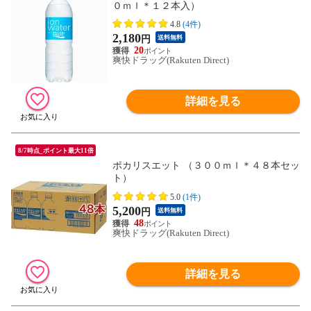
０ｍｌ＊１２本入）
4.8
(4件)
2,180
円
送料無料
20
爽快ドラッグ(Rakuten Direct)
詳細を見る
8/7時点_ポイント最大11倍
ポカリスエット （３００ｍｌ＊４８本セッ
ト）
5.0
(1件)
5,200
円
送料無料
48
爽快ドラッグ(Rakuten Direct)
詳細を見る