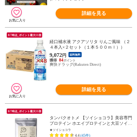
詳細を見る
8/7時点_ポイント最大11倍
経口補水液 アクアソリタ りんご風味 （２
４本入×２セット（１本５００ｍｌ））
9,072
円
送料無料
84
爽快ドラッグ(Rakuten Direct)
詳細を見る
8/7時点_ポイント最大11倍
タンパクオトメ 【ソイショコラ】美容専門
プロテイン ホエイプロテインと大豆ソイプ
ロテインをＷ配合。不足しがちなタンパク
★ソイショコラ
質と美容成分たっぷり、おきかえダイエッ
4.4
(45件)