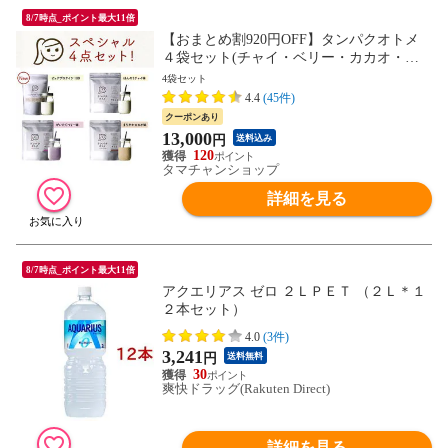
8/7時点_ポイント最大11倍
【おまとめ割920円OFF】タンパクオトメ
４袋セット(チャイ・ベリー・カカオ・ピ
ュア各１個) 美容専門プロテイン ホエイプ
4袋セット
ロテインと大豆ソイプロテインをＷ配合。
4.4
(45件)
※ピュアプロテインはたんぱく質100％タ
クーポンあり
イプ。※１セット以上でシェイカー1個プ
13,000
円
送料込み
レゼント【送料無料】【宅配便】
120
タマチャンショップ
詳細を見る
8/7時点_ポイント最大11倍
アクエリアス ゼロ ２ＬＰＥＴ （２Ｌ＊１
２本セット）
4.0
(3件)
3,241
円
送料無料
30
爽快ドラッグ(Rakuten Direct)
詳細を見る