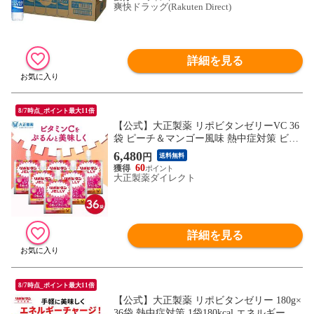
爽快ドラッグ(Rakuten Direct)
詳細を見る
8/7時点_ポイント最大11倍
【公式】大正製薬 リポビタンゼリーVC 36
袋 ピーチ＆マンゴー風味 熱中症対策 ビタ
ミンC ビタミンB ローヤルゼリー クエン酸
6,480
円
送料無料
90Kcal
60
大正製薬ダイレクト
詳細を見る
8/7時点_ポイント最大11倍
【公式】大正製薬 リポビタンゼリー 180g×
36袋 熱中症対策 1袋180kcal エネルギー摂