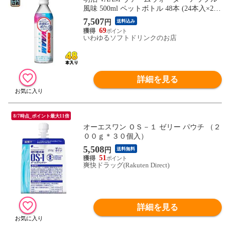
風味 500ml ペットボトル 48本 (24本入×2
まとめ買い) スポーツドリンク 熱中症対策
7,507
円
送料込み
特定保健用食品
69
いわゆるソフトドリンクのお店
詳細を見る
8/7時点_ポイント最大11倍
オーエスワン ＯＳ－１ ゼリー パウチ （２
００ｇ＊３０個入）
5,508
円
送料無料
51
爽快ドラッグ(Rakuten Direct)
詳細を見る