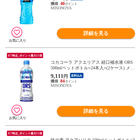
ドリンク 熱中症対策 冷凍兼用
40
MISONOYA
詳細を見る
8/7時点_ポイント最大11倍
コカコーラ アクエリアス 経口補水液 ORS
500mlペットボトル×24本入×(2ケース) メー
カー直送|全国送料無料 水分補給 コカ・コ
9,111
円
送料込み
ーラ コカコーラ 熱中症
84
MISONOYA
詳細を見る
8/7時点_ポイント最大11倍