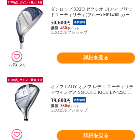
8/7時点_ポイント最大11倍
ダンロップ XXIO ゼクシオ 14 ハイブリッ
ドユーティリティ(ブルー) MP1400Lカーボ
ン シャフト：MP1400Lカーボン A H4 22°
50,600
円
送料無料
39.25inch レディス
460
GDOゴルフショップ
詳細を見る
8/7時点_ポイント最大11倍
オノフ LADY オノフ レディ ユーティリテ
ィウイングス SMOOTH KICK LP-425U ホ
ワイト シャフト：SMOOTH KICK LP-425U
39,600
円
送料無料
ホワイト A U5 24° 39inch レディス
360
GDOゴルフショップ
詳細を見る