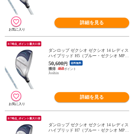
詳細を見る
8/7時点_ポイント最大11倍
ダンロップ ゼクシオ ゼクシオ 14 レディス
ハイブリッド H5（ブルー・ゼクシオ MP14
00L カーボンシャフト・フレックス：L）
50,600
円
送料無料
DUNLOP XXXIO XX14L-BL-HB-NO5-L
460
【返品種別A】
Joshin
詳細を見る
8/7時点_ポイント最大11倍
ダンロップ ゼクシオ ゼクシオ 14 レディス
ハイブリッド H7（ブルー・ゼクシオ MP14