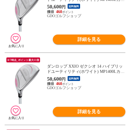
ボン シャフト：MP1400Lカーボン L H5 2
50,600
円
送料無料
5° 38.75inch レディス
460
GDOゴルフショップ
詳細を見る
8/7時点_ポイント最大11倍
ダンロップ XXIO ゼクシオ 14 ハイブリッ
ドユーティリティ(ホワイト) MP1400Lカー
ボン シャフト：MP1400Lカーボン L H6 2
50,600
円
送料無料
8° 38.25inch レディス
460
GDOゴルフショップ
詳細を見る