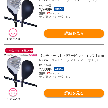
la GS-α DH-U ユーティリティー オリジナ
ル カーボンシャフト
U9／30.0度
7,990
円
送料込み
72
テレ東アトミックゴルフ
詳細を見る
8/7時点_ポイント最大11倍
【レディース】 パワービルト ゴルフ Lamo
la GS-α DH-U ユーティリティー オリジナ
ル カーボンシャフト
U7／26.0度
7,990
円
送料込み
72
テレ東アトミックゴルフ
詳細を見る