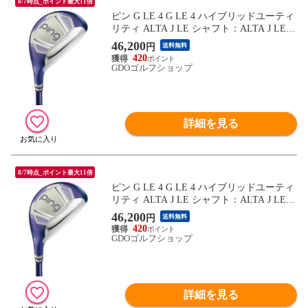
8/7時点_ポイント最大11倍
ピン G LE 4 G LE 4 ハイブリッドユーティ
リティ ALTA J LE シャフト：ALTA J LE L
5H 22° 38.75inch レディス
46,200
円
送料無料
420
GDOゴルフショップ
詳細を見る
8/7時点_ポイント最大11倍
ピン G LE 4 G LE 4 ハイブリッドユーティ
リティ ALTA J LE シャフト：ALTA J LE A
5H 22° 38.75inch レディス
46,200
円
送料無料
420
GDOゴルフショップ
詳細を見る