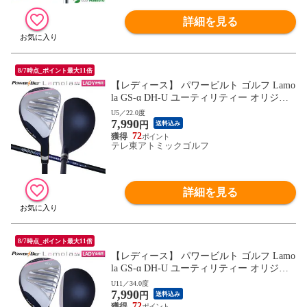
詳細を見る
8/7時点_ポイント最大11倍
【レディース】 パワービルト ゴルフ Lamo
la GS-α DH-U ユーティリティー オリジナ
ル カーボンシャフト
U5／22.0度
7,990
円
送料込み
72
テレ東アトミックゴルフ
詳細を見る
8/7時点_ポイント最大11倍
【レディース】 パワービルト ゴルフ Lamo
la GS-α DH-U ユーティリティー オリジナ
ル カーボンシャフト
U11／34.0度
7,990
円
送料込み
72