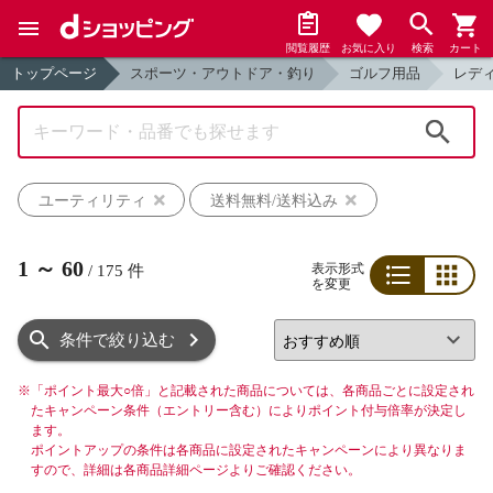
閲覧履歴
お気に入り
検索
カート
トップページ
スポーツ・アウトドア・釣り
ゴルフ用品
レデ
検索
ユーティリティ
送料無料/送料込み
1
～
60
表示形式
/
175
件
を変更
リスト
グリッド
条件で絞り込む
※
「ポイント最大○倍」と記載された商品については、各商品ごとに設定され
たキャンペーン条件（エントリー含む）によりポイント付与倍率が決定し
ます。
ポイントアップの条件は各商品に設定されたキャンペーンにより異なりま
すので、詳細は各商品詳細ページよりご確認ください。