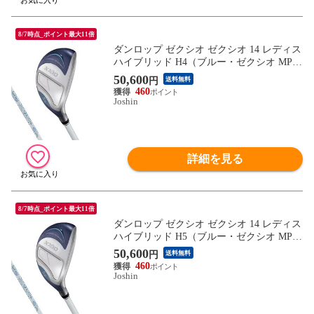
8/7時点_ポイント最大11倍
ダンロップ ゼクシオ ゼクシオ 14 レディス
ハイブリッド H4（ブルー・ゼクシオ MP14
00L カーボンシャフト・フレックス：A）
50,600
円
送料無料
DUNLOP XXXIO XX14L-BL-HB-NO4-A
460
【返品種別A】
Joshin
詳細を見る
8/7時点_ポイント最大11倍
ダンロップ ゼクシオ ゼクシオ 14 レディス
ハイブリッド H5（ブルー・ゼクシオ MP14
00L カーボンシャフト・フレックス：A）
50,600
円
送料無料
DUNLOP XXXIO XX14L-BL-HB-NO5-A
460
【返品種別A】
Joshin