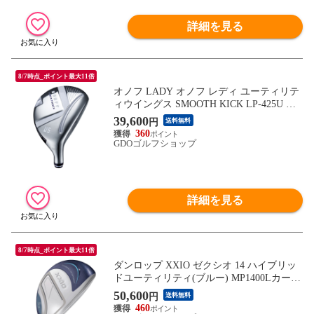
詳細を見る
8/7時点_ポイント最大11倍
オノフ LADY オノフ レディ ユーティリテ
ィウイングス SMOOTH KICK LP-425U ホ
ワイト シャフト：SMOOTH KICK LP-425U
39,600
円
送料無料
ホワイト A U7 30° 38inch レディス
360
GDOゴルフショップ
詳細を見る
8/7時点_ポイント最大11倍
ダンロップ XXIO ゼクシオ 14 ハイブリッ
ドユーティリティ(ブルー) MP1400Lカーボ
ン シャフト：MP1400Lカーボン L H4 22° 3
50,600
円
送料無料
9.25inch レディス
460