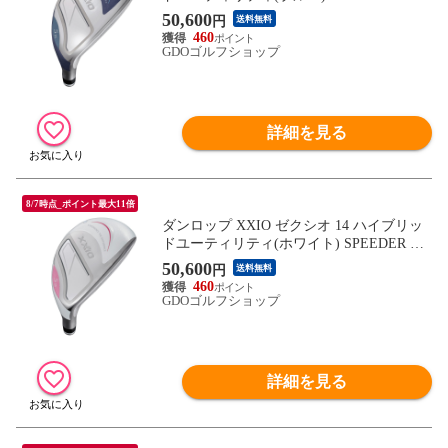
ST for XXIO シャフト：SPEEDER NX DST
50,600
円
送料無料
for XXIO R H6 28° 39inch レディス
460
GDOゴルフショップ
詳細を見る
8/7時点_ポイント最大11倍
ダンロップ XXIO ゼクシオ 14 ハイブリッ
ドユーティリティ(ホワイト) SPEEDER NX
DST for XXIO シャフト：SPEEDER NX DS
50,600
円
送料無料
T for XXIO R H6 28° 39inch レディス
460
GDOゴルフショップ
詳細を見る