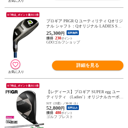
8/7時点_ポイント最大11倍
プロギア PRGR Q ユーティリティ Qオリジ
ナル シャフト：Qオリジナル LADIES SPE
C Q28 28° 38inch レディス
25,300
円
送料無料
230
GDOゴルフショップ
詳細を見る
8/7時点_ポイント最大11倍
【レディース】プロギア SUPER egg ユー
ティリティ （Ladies’）オリジナルカーボン
シャフト 高反発モデル 2026年モデル [PRG
5UT（23度）／M-30（L）
52,800
R][ゴルフクラブ][スーパーエッグ]
円
送料込み
480
ゴルフ プレスト