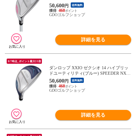
ボン シャフト：MP1400Lカーボン L H7 3
50,600
円
送料無料
1° 37.75inch レディス
460
GDOゴルフショップ
詳細を見る
8/7時点_ポイント最大11倍
ダンロップ XXIO ゼクシオ 14 ハイブリッ
ドユーティリティ(ブルー) SPEEDER NX D
ST for XXIO シャフト：SPEEDER NX DST
50,600
円
送料無料
for XXIO R H4 22° 40inch レディス
460
GDOゴルフショップ
詳細を見る