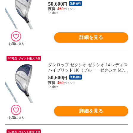
00L カーボンシャフト・フレックス：L）
50,600
円
送料無料
DUNLOP XXXIO XX14L-BL-HB-NO7-L
460
【返品種別A】
Joshin
詳細を見る
8/7時点_ポイント最大11倍
ダンロップ ゼクシオ ゼクシオ 14 レディス
ハイブリッド H6（ブルー・ゼクシオ MP14
00L カーボンシャフト・フレックス：L）
50,600
円
送料無料
DUNLOP XXXIO XX14L-BL-HB-NO6-L
460
【返品種別A】
Joshin
詳細を見る
8/7時点_ポイント最大11倍