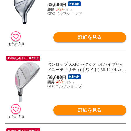
カイブルー シャフト：SMOOTH KICK LP-
39,600
円
送料無料
425U スカイブルー L U4 21° 39inch レディ
360
ス
GDOゴルフショップ
詳細を見る
8/7時点_ポイント最大11倍
ダンロップ XXIO ゼクシオ 14 ハイブリッ
ドユーティリティ(ホワイト) MP1400Lカー
ボン シャフト：MP1400Lカーボン A H5 2
50,600
円
送料無料
5° 38.75inch レディス
460
GDOゴルフショップ
詳細を見る
8/7時点_ポイント最大11倍