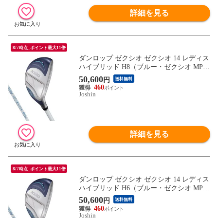
詳細を見る
8/7時点_ポイント最大11倍
ダンロップ ゼクシオ ゼクシオ 14 レディス
ハイブリッド H8（ブルー・ゼクシオ MP14
00L カーボンシャフト・フレックス：L）
50,600
円
送料無料
DUNLOP XXXIO XX14L-BL-HB-NO8-L
460
【返品種別A】
Joshin
詳細を見る
8/7時点_ポイント最大11倍
ダンロップ ゼクシオ ゼクシオ 14 レディス
ハイブリッド H6（ブルー・ゼクシオ MP14
00L カーボンシャフト・フレックス：A）
50,600
円
送料無料
DUNLOP XXXIO XX14L-BL-HB-NO6-A
460
【返品種別A】
Joshin