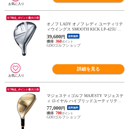
8/7時点_ポイント最大11倍
オノフ LADY オノフ レディ ユーティリテ
ィウイングス SMOOTH KICK LP-425U パ
ープル シャフト：SMOOTH KICK LP-425U
39,600
円
送料無料
パープル L U4 21° 39inch レディス
360
GDOゴルフショップ
詳細を見る
8/7時点_ポイント最大11倍
マジェスティゴルフ MAJESTY マジェステ
ィ ロイヤル ハイブリッドユーティリティ
MAJESTY Royale TL560 シャフト：MAJES
77,000
円
送料無料
TY Royale TL560 L H5 25° 38.5inch レディ
700
ス
GDOゴルフショップ