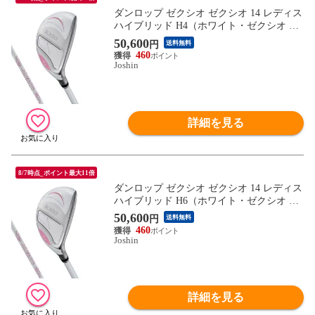
ダンロップ ゼクシオ ゼクシオ 14 レディス
ハイブリッド H4（ホワイト・ゼクシオ MP
1400L カーボンシャフト・フレックス：
50,600
円
送料無料
A） DUNLOP XXXIO XX14L-WH-HB-NO4-
460
A 【返品種別A】
Joshin
詳細を見る
8/7時点_ポイント最大11倍
ダンロップ ゼクシオ ゼクシオ 14 レディス
ハイブリッド H6（ホワイト・ゼクシオ MP
1400L カーボンシャフト・フレックス：
50,600
円
送料無料
L） DUNLOP XXXIO XX14L-WH-HB-NO6-
460
L 【返品種別A】
Joshin
詳細を見る