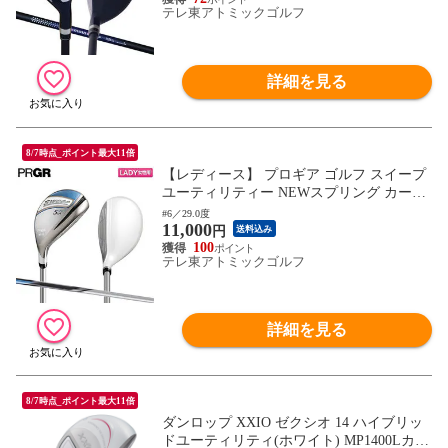
テレ東アトミックゴルフ
詳細を見る
8/7時点_ポイント最大11倍
【レディース】 プロギア ゴルフ スイープ
ユーティリティー NEWスプリング カーボ
ンシャフト ブルー
#6／29.0度
11,000
円
送料込み
100
テレ東アトミックゴルフ
詳細を見る
8/7時点_ポイント最大11倍
ダンロップ XXIO ゼクシオ 14 ハイブリッ
ドユーティリティ(ホワイト) MP1400Lカー