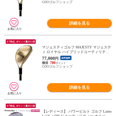
ス
GDOゴルフショップ
詳細を見る
8/7時点_ポイント最大11倍
マジェスティゴルフ MAJESTY マジェステ
ィ ロイヤル ハイブリッドユーティリティ
MAJESTY Royale TL560 シャフト：MAJES
77,000
円
送料無料
TY Royale TL560 L H6 28° 37.75inch レディ
700
ス
GDOゴルフショップ
詳細を見る
8/7時点_ポイント最大11倍
【レディース】 パワービルト ゴルフ Lamo