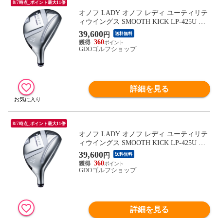
8/7時点_ポイント最大11倍
オノフ LADY オノフ レディ ユーティリテ
ィウイングス SMOOTH KICK LP-425U ホ
ワイト シャフト：SMOOTH KICK LP-425U
39,600
円
送料無料
ホワイト A U6 27° 38.5inch レディス
360
GDOゴルフショップ
詳細を見る
8/7時点_ポイント最大11倍
オノフ LADY オノフ レディ ユーティリテ
ィウイングス SMOOTH KICK LP-425U ホ
ワイト シャフト：SMOOTH KICK LP-425U
39,600
円
送料無料
ホワイト L U6 27° 38inch レディス
360
GDOゴルフショップ
詳細を見る