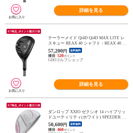
詳細を見る
8/7時点_ポイント最大11倍
テーラーメイド Qi4D Qi4D MAX LITE レ
スキュー REAX 40 シャフト：REAX 40 L 6
U 30° 37.75inch レディス
57,200
円
送料無料
520
GDOゴルフショップ
詳細を見る
8/7時点_ポイント最大11倍
ダンロップ XXIO ゼクシオ 14 ハイブリッ
ドユーティリティ(ホワイト) SPEEDER NX
DST for XXIO シャフト：SPEEDER NX DS
50,600
円
送料無料
T for XXIO R H4 22° 40inch レディス
460