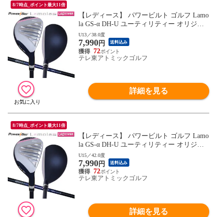
8/7時点_ポイント最大11倍
【レディース】 パワービルト ゴルフ Lamo
la GS-α DH-U ユーティリティー オリジナ
ル カーボンシャフト
U13／38.0度
7,990
円
送料込み
72
テレ東アトミックゴルフ
詳細を見る
8/7時点_ポイント最大11倍
【レディース】 パワービルト ゴルフ Lamo
la GS-α DH-U ユーティリティー オリジナ
ル カーボンシャフト
U15／42.0度
7,990
円
送料込み
72
テレ東アトミックゴルフ
詳細を見る