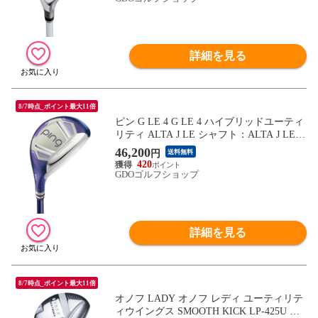
詳細を見る
8/7時点_ポイント最大11倍
ピン G LE 4 G LE 4 ハイブリッドユーティ
リティ ALTA J LE シャフト：ALTA J LE A
8H 36° 37.25inch レディス
46,200
円
送料無料
420
GDOゴルフショップ
詳細を見る
8/7時点_ポイント最大11倍
オノフ LADY オノフ レディ ユーティリテ
ィウイングス SMOOTH KICK LP-425U ス