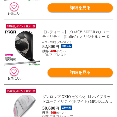
詳細を見る
8/7時点_ポイント最大11倍
【レディース】プロギア SUPER egg ユー
ティリティ （Ladies’）オリジナルカーボン
シャフト 高反発モデル 2026年モデル [PRG
4UT（20度）／M-30（L）
52,800
R][ゴルフクラブ][スーパーエッグ]
円
送料込み
480
ゴルフ プレスト
詳細を見る
8/7時点_ポイント最大11倍
ダンロップ XXIO ゼクシオ 14 ハイブリッ
ドユーティリティ(ホワイト) MP1400Lカー
ボン シャフト：MP1400Lカーボン A H6 2
50,600
円
送料無料
8° 38.25inch レディス
460
GDOゴルフショップ