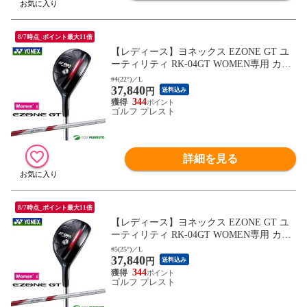
8/7時点_ポイント最大11倍
【レディース】ヨネックス EZONE GT ユ
ーティリティ RK-04GT WOMEN専用 カー
ボンシャフト 2024年モデル [YONEX EZO
#4(22°)／L
37,840
NE GT][イーゾーンジーティー]
円
送料込み
344
ゴルフ プレスト
詳細を見る
8/7時点_ポイント最大11倍
【レディース】ヨネックス EZONE GT ユ
ーティリティ RK-04GT WOMEN専用 カー
ボンシャフト 2024年モデル [YONEX EZO
#5(25°)／L
37,840
NE GT][イーゾーンジーティー]
円
送料込み
344
ゴルフ プレスト