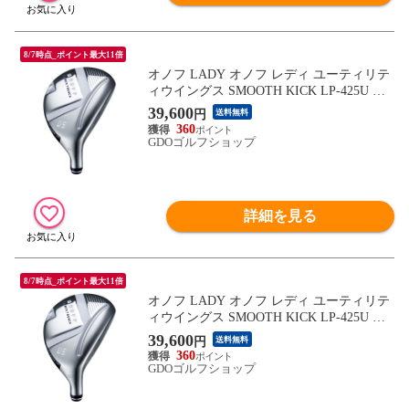
8/7時点_ポイント最大11倍
オノフ LADY オノフ レディ ユーティリテ
ィウイングス SMOOTH KICK LP-425U ス
カイブルー シャフト：SMOOTH KICK LP-
39,600
円
送料無料
425U スカイブルー A U5 24° 39inch レディ
360
ス
GDOゴルフショップ
詳細を見る
8/7時点_ポイント最大11倍
オノフ LADY オノフ レディ ユーティリテ
ィウイングス SMOOTH KICK LP-425U ス
カイブルー シャフト：SMOOTH KICK LP-
39,600
円
送料無料
425U スカイブルー L U5 24° 38.5inch レデ
360
ィス
GDOゴルフショップ