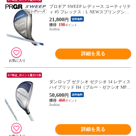
プロギア SWEEP レディース ユーティリテ
ィ #5 フレックス：L NEWスプリングシャ
フト（M-30） HHE505 【返品種別A】
21,800
円
送料無料
198
Joshin
詳細を見る
8/7時点_ポイント最大11倍
ダンロップ ゼクシオ ゼクシオ 14 レディス
ハイブリッド H4（ブルー・ゼクシオ MP14
00L カーボンシャフト・フレックス：L）
50,600
円
送料無料
DUNLOP XXXIO XX14L-BL-HB-NO4-L
460
【返品種別A】
Joshin
詳細を見る