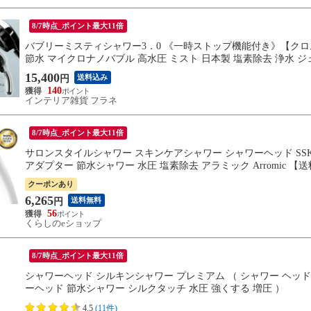
8/7時点_ポイント最大11倍
バブリーミスティシャワー3．0 《一時ストップ機能付き》【クロム
節水 マイクロナノバブル 高水圧 ミスト 日本製 塩素除去 浄水 
15,400
送料込み
円
140
インテリア雑貨 フラネ
8/7時点_ポイント最大11倍
サロンスタイルシャワー スキンケアシャワー シャワーヘッド SSK-
アダプター 節水シャワー 水圧 塩素除去 アラミック Arromic 【
クーポンあり
6,265
送料無料
円
56
くらしのeショップ
8/7時点_ポイント最大11倍
シャワーヘッド シルキンシャワー プレミアム （ シャワー ヘッド 節
ーヘッド 節水シャワー シルクタッチ 水圧 強くする 増圧 ）
4.5
(11件)