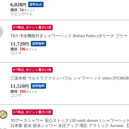
6,028
送料込み
円
54
リビングート
8/7時点_ポイント最大11倍
TKS 浄水機能付きシャワーヘッド Bollina Pulito (ボリーナ プリート) [
11,720
送料無料
円
106
コジマ
8/7時点_ポイント最大11倍
三栄水栓 ウルトラファインバブル シャワーヘッド mitos [PS306381XAC
11,510
送料無料
円
104
コジマ
8/7時点_ポイント最大11倍
3Dアースシャワー 安心ストップ (3D earth shower ) シャ
日本製 節水 節水シャワー 水圧アップ 増圧 アラミック Arromic