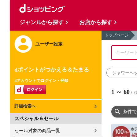
ジャンルから探す
お店から探す
トップページ
ユーザー設定
dポイントがつかえる＆たまる
シャワーヘ
dアカウントでログイン・登録
1
～
60
/
7
詳細検索へ
条件で
スペシャル＆セール
セール対象の商品一覧