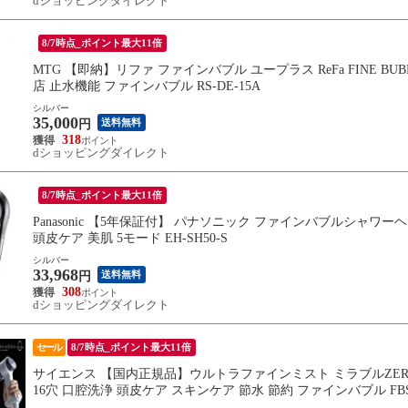
dショッピングダイレクト
8/7時点_ポイント最大11倍
MTG 【即納】リファ ファインバブル ユープラス ReFa FINE B
店 止水機能 ファインバブル RS-DE-15A
シルバー
35,000
送料無料
円
318
dショッピングダイレクト
8/7時点_ポイント最大11倍
Panasonic 【5年保証付】 パナソニック ファインバブルシャ
頭皮ケア 美肌 5モード EH-SH50-S
シルバー
33,968
送料無料
円
308
dショッピングダイレクト
セール
8/7時点_ポイント最大11倍
サイエンス 【国内正規品】ウルトラファインミスト ミラブルZER
16穴 口腔洗浄 頭皮ケア スキンケア 節水 節約 ファインバブル FBSM