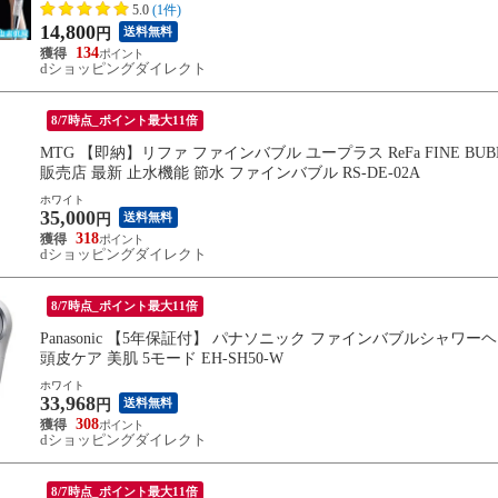
5.0
(1件)
14,800
送料無料
円
134
dショッピングダイレクト
8/7時点_ポイント最大11倍
MTG 【即納】リファ ファインバブル ユープラス ReFa FINE B
販売店 最新 止水機能 節水 ファインバブル RS-DE-02A
ホワイト
35,000
送料無料
円
318
dショッピングダイレクト
8/7時点_ポイント最大11倍
Panasonic 【5年保証付】 パナソニック ファインバブルシャ
頭皮ケア 美肌 5モード EH-SH50-W
ホワイト
33,968
送料無料
円
308
dショッピングダイレクト
8/7時点_ポイント最大11倍