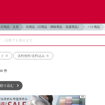
日用品・文具
日用品（日用品・掃除用品・洗濯用品）
バス用品
ッド
送料無料/送料込み
08
件
絞り込む
PR