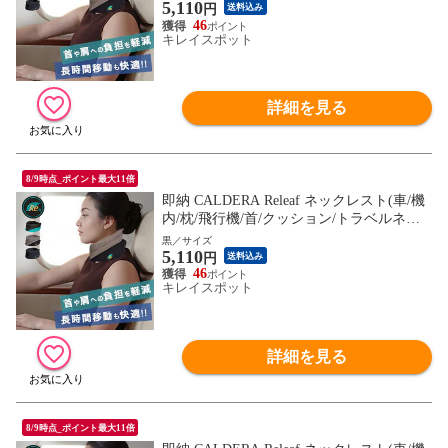
5,110
は代表イメージのため色・柄が異なる場合
円
送料込み
がございます。2枚目以降の画像でご希望
46
キレイスポット
の色・柄をご確認下さい。
詳細を見る
8/9時点_ポイント最大11倍
即納 CALDERA Releaf ネックレスト(車/機
内/枕/飛行機/首/クッション/トラベルネッ
クピロー/旅行/旅行用/車用) ※1枚目の画像
黒／サイズ
5,110
は代表イメージのため色・柄が異なる場合
円
送料込み
がございます。2枚目以降の画像でご希望
46
キレイスポット
の色・柄をご確認下さい。
詳細を見る
8/9時点_ポイント最大11倍