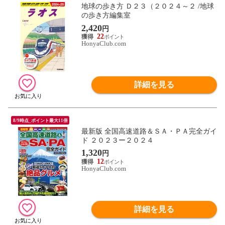
地球の歩き方 Ｄ２３（２０２４～２ /地球
の歩き方編集室
2,420
円
22
HonyaClub.com
詳細を見る
8/9時点_ポイント最大11倍
最新版 全国高速道路＆ＳＡ・ＰＡ完全ガイ
ド ２０２３ー２０２４
1,320
円
12
HonyaClub.com
詳細を見る