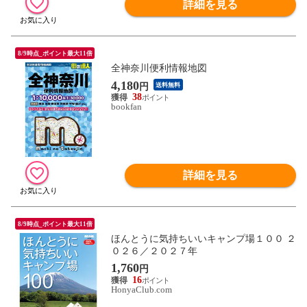
詳細を見る
8/9時点_ポイント最大11倍
全神奈川便利情報地図
4,180
円
送料無料
38
bookfan
詳細を見る
8/9時点_ポイント最大11倍
ほんとうに気持ちいいキャンプ場１００ ２
０２６／２０２７年
1,760
円
16
HonyaClub.com