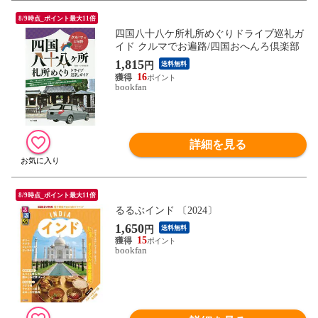
8/9時点_ポイント最大11倍
四国八十八ケ所札所めぐりドライブ巡礼ガ
イド クルマでお遍路/四国おへんろ倶楽部
1,815
円
送料無料
16
bookfan
詳細を見る
8/9時点_ポイント最大11倍
るるぶインド 〔2024〕
1,650
円
送料無料
15
bookfan