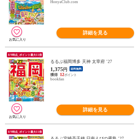
HonyaClub.com
詳細を見る
8/9時点_ポイント最大11倍
るるぶ福岡博多 天神 太宰府 ’27
1,375
円
送料無料
12
bookfan
詳細を見る
8/9時点_ポイント最大11倍
るるぶ宮崎高千穂 日南えびの霧島 ’27