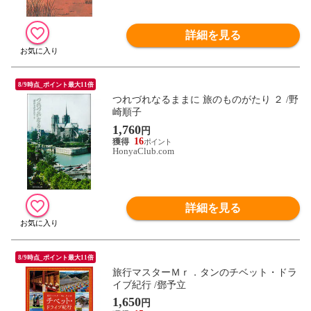
詳細を見る
8/9時点_ポイント最大11倍
つれづれなるままに 旅のものがたり ２ /野
崎順子
1,760
円
16
HonyaClub.com
詳細を見る
8/9時点_ポイント最大11倍
旅行マスターＭｒ．タンのチベット・ドラ
イブ紀行 /鄧予立
1,650
円