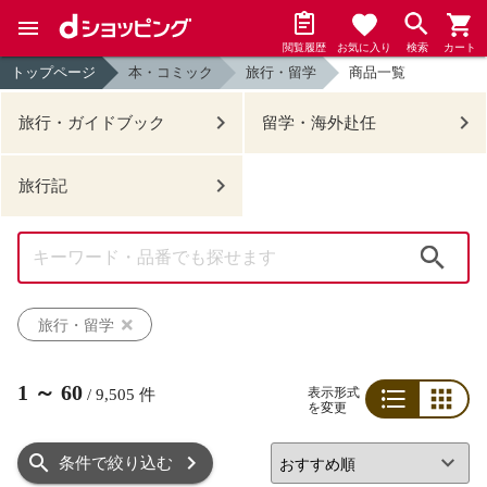
閲覧履歴
お気に入り
検索
カート
トップページ
本・コミック
旅行・留学
商品一覧
旅行・ガイドブック
留学・海外赴任
旅行記
検索
旅行・留学
1
～
60
表示形式
/
9,505
件
を変更
リスト
グリッド
条件で絞り込む