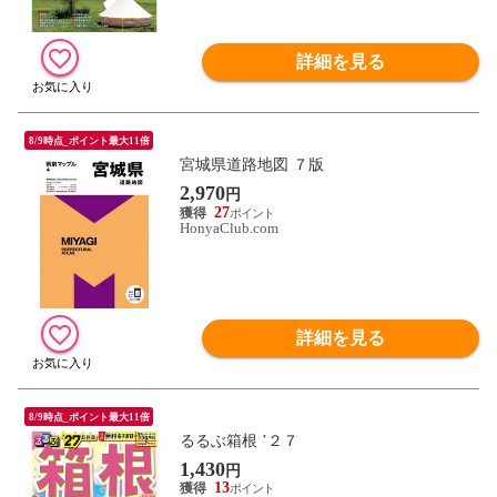
詳細を見る
8/9時点_ポイント最大11倍
宮城県道路地図 ７版
2,970
円
27
HonyaClub.com
詳細を見る
8/9時点_ポイント最大11倍
るるぶ箱根 ’２７
1,430
円
13