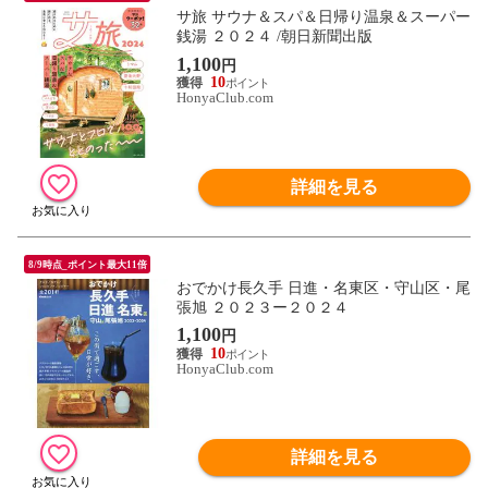
サ旅 サウナ＆スパ＆日帰り温泉＆スーパー
銭湯 ２０２４ /朝日新聞出版
1,100
円
10
HonyaClub.com
詳細を見る
8/9時点_ポイント最大11倍
おでかけ長久手 日進・名東区・守山区・尾
張旭 ２０２３ー２０２４
1,100
円
10
HonyaClub.com
詳細を見る