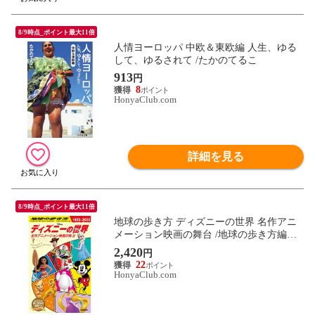
8/9時点_ポイント最大11倍
人情ヨーロッパ 中欧＆東欧編 人生、ゆる
して、ゆるされて /たかのてるこ
913
円
8
HonyaClub.com
詳細を見る
8/9時点_ポイント最大11倍
地球の歩き方 ディズニーの世界 名作アニ
メーション映画の舞台 /地球の歩き方編集
室
2,420
円
22
HonyaClub.com