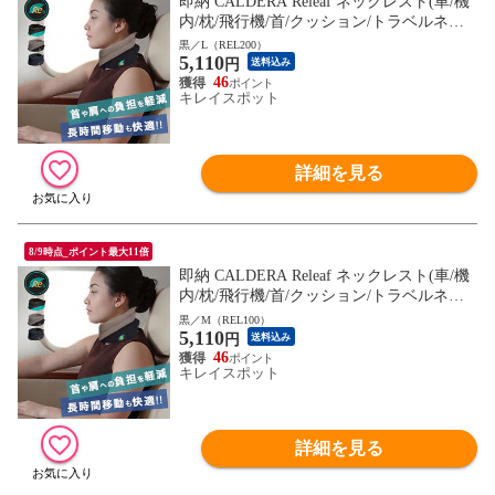
即納 CALDERA Releaf ネックレスト(車/機
内/枕/飛行機/首/クッション/トラベルネッ
クピロー/旅行/旅行用/車用) ※1枚目の画像
黒／L（REL200）
5,110
は代表イメージのため色・柄が異なる場合
円
送料込み
がございます。2枚目以降の画像でご希望
46
キレイスポット
の色・柄をご確認下さい。
詳細を見る
8/9時点_ポイント最大11倍
即納 CALDERA Releaf ネックレスト(車/機
内/枕/飛行機/首/クッション/トラベルネッ
クピロー/旅行/旅行用/車用) ※1枚目の画像
黒／M（REL100）
5,110
は代表イメージのため色・柄が異なる場合
円
送料込み
がございます。2枚目以降の画像でご希望
46
キレイスポット
の色・柄をご確認下さい。
詳細を見る