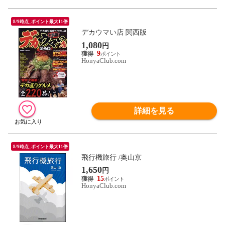
8/9時点_ポイント最大11倍
デカウマい店 関西版
1,080
円
9
HonyaClub.com
詳細を見る
8/9時点_ポイント最大11倍
飛行機旅行 /奥山京
1,650
円
15
HonyaClub.com