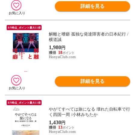
詳細を見る
8/9時点_ポイント最大11倍
解離と嗜癖 孤独な発達障害者の日本紀行 /
横道誠
1,980
円
18
HonyaClub.com
詳細を見る
8/9時点_ポイント最大11倍
やがてすべては旅になる 壊れた自転車で行
く四国一周 /小林みちたか
1,430
円
13
HonyaClub.com