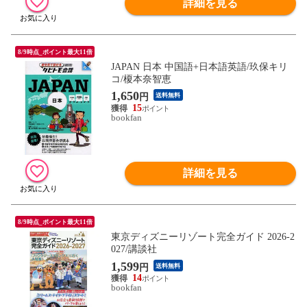
詳細を見る
8/9時点_ポイント最大11倍
JAPAN 日本 中国語+日本語英語/玖保キリ
コ/榎本奈智恵
1,650
円
送料無料
15
bookfan
詳細を見る
8/9時点_ポイント最大11倍
東京ディズニーリゾート完全ガイド 2026-2
027/講談社
1,599
円
送料無料
14
bookfan