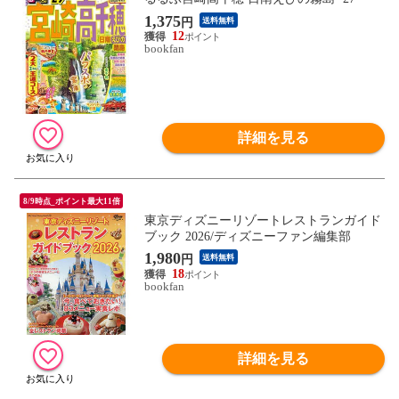
1,375
円
送料無料
12
bookfan
詳細を見る
8/9時点_ポイント最大11倍
東京ディズニーリゾートレストランガイド
ブック 2026/ディズニーファン編集部
1,980
円
送料無料
18
bookfan
詳細を見る