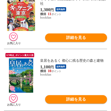
社
1,300
円
送料無料
11
bookfan
詳細を見る
8/9時点_ポイント最大11倍
皇居をあるく 都心に残る歴史の森と建物
1,100
円
送料無料
10
bookfan
詳細を見る