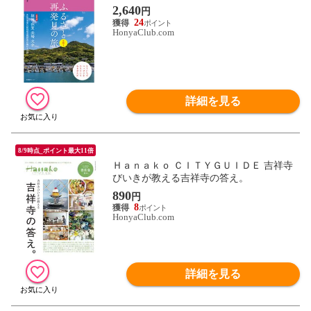
2,640
円
24
HonyaClub.com
詳細を見る
8/9時点_ポイント最大11倍
Ｈａｎａｋｏ ＣＩＴＹＧＵＩＤＥ 吉祥寺
びいきが教える吉祥寺の答え。
890
円
8
HonyaClub.com
詳細を見る