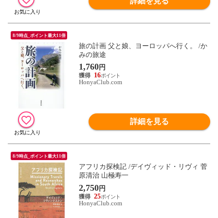
詳細を見る
8/9時点_ポイント最大11倍
旅の計画 父と娘、ヨーロッパへ行く。 /か
みの旅途
1,760
円
16
HonyaClub.com
詳細を見る
8/9時点_ポイント最大11倍
アフリカ探検記 /デイヴィッド・リヴィ 菅
原清治 山極寿一
2,750
円
25
HonyaClub.com