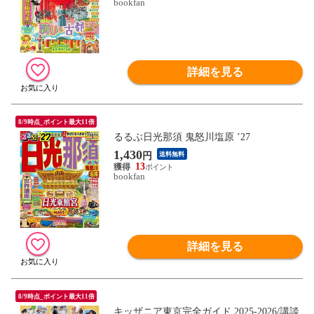
bookfan
詳細を見る
8/9時点_ポイント最大11倍
るるぶ日光那須 鬼怒川塩原 ’27
1,430
円
送料無料
13
bookfan
詳細を見る
8/9時点_ポイント最大11倍
キッザニア東京完全ガイド 2025-2026/講談