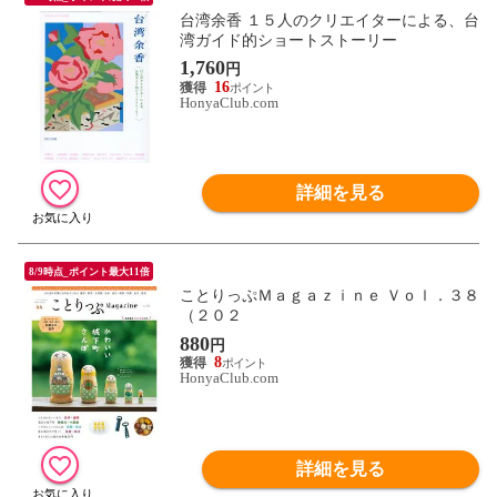
台湾余香 １５人のクリエイターによる、台
湾ガイド的ショートストーリー
1,760
円
16
HonyaClub.com
詳細を見る
8/9時点_ポイント最大11倍
ことりっぷＭａｇａｚｉｎｅ Ｖｏｌ．３８
（２０２
880
円
8
HonyaClub.com
詳細を見る