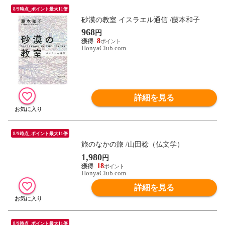
8/9時点_ポイント最大11倍
砂漠の教室 イスラエル通信 /藤本和子
968
円
8
HonyaClub.com
詳細を見る
8/9時点_ポイント最大11倍
旅のなかの旅 /山田稔（仏文学）
1,980
円
18
HonyaClub.com
詳細を見る
8/9時点_ポイント最大11倍