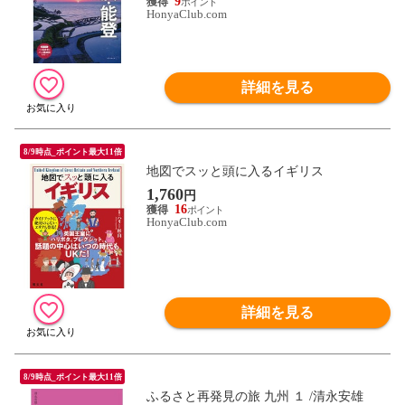
9
HonyaClub.com
詳細を見る
8/9時点_ポイント最大11倍
地図でスッと頭に入るイギリス
1,760
円
16
HonyaClub.com
詳細を見る
8/9時点_ポイント最大11倍
ふるさと再発見の旅 九州 １ /清永安雄