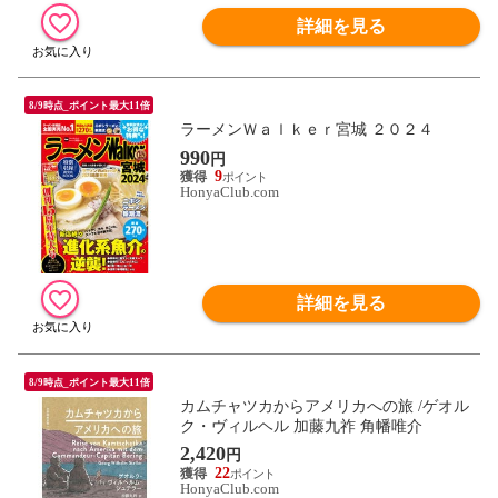
詳細を見る
8/9時点_ポイント最大11倍
ラーメンＷａｌｋｅｒ宮城 ２０２４
990
円
9
HonyaClub.com
詳細を見る
8/9時点_ポイント最大11倍
カムチャツカからアメリカへの旅 /ゲオル
ク・ヴィルヘル 加藤九祚 角幡唯介
2,420
円
22
HonyaClub.com