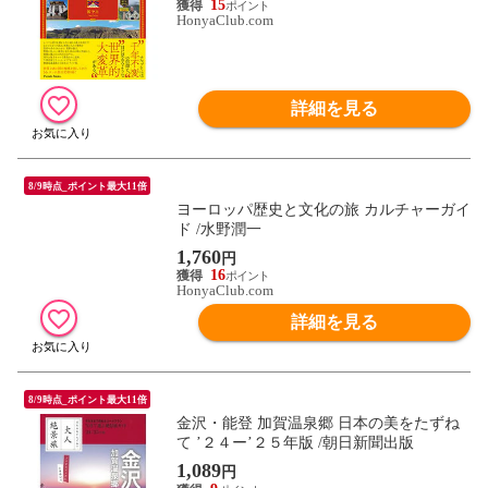
15
HonyaClub.com
詳細を見る
8/9時点_ポイント最大11倍
ヨーロッパ歴史と文化の旅 カルチャーガイ
ド /水野潤一
1,760
円
16
HonyaClub.com
詳細を見る
8/9時点_ポイント最大11倍
金沢・能登 加賀温泉郷 日本の美をたずね
て ’２４ー’２５年版 /朝日新聞出版
1,089
円