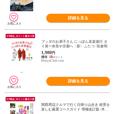
詳細を見る
8/9時点_ポイント最大11倍
ブッダのお弟子さん にっぽん哀楽遊行 タ
イ発ー奈良や京都へ〈影〉ふたつ /笹倉明
1,980
円
18
HonyaClub.com
詳細を見る
8/9時点_ポイント最大11倍
関西周辺クルマで行く日帰り山歩き 絶景を
楽しむ厳選コースガイド 増補改訂版 /木暮
人倶楽部 森林・山歩きの会