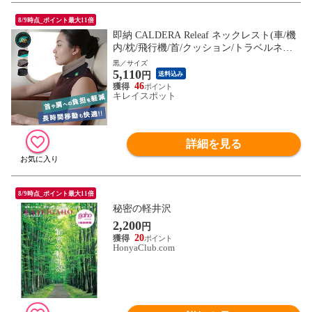
8/9時点_ポイント最大11倍
即納 CALDERA Releaf ネックレスト(車/機
内/枕/飛行機/首/クッション/トラベルネッ
クピロー/旅行/旅行用/車用) ※1枚目の画像
黒／サイズ
5,110
は代表イメージのため色・柄が異なる場合
円
送料込み
がございます。2枚目以降の画像でご希望
46
キレイスポット
の色・柄をご確認下さい。
詳細を見る
8/9時点_ポイント最大11倍
秘密の軽井沢
2,200
円
20
HonyaClub.com