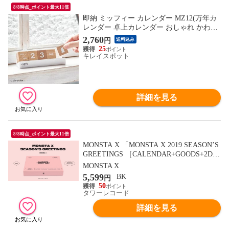
8/8時点_ポイント最大11倍
即納 ミッフィー カレンダー MZ12(万年カ
レンダー 卓上カレンダー おしゃれ かわい
い 木製 ブロックカレンダー ブロック キュ
2,760
円
送料込み
ーブ 万年 卓上 シンプル 木 インテリア イ
25
ンテリア雑貨 デスク周り デスク 日付 記念
キレイスポット
日 結婚祝い 玄関 置物)
詳細を見る
8/8時点_ポイント最大11倍
MONSTA X 「MONSTA X 2019 SEASON’S
GREETINGS ［CALENDAR+GOODS+2DV
D］」 Book
MONSTA X
5,599
BK
円
50
タワーレコード
詳細を見る