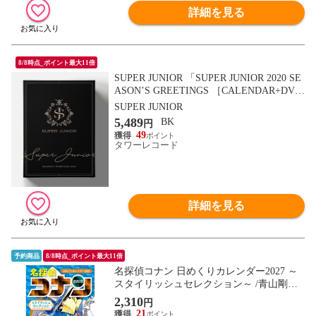
詳細を見る
8/8時点_ポイント最大11倍
SUPER JUNIOR 「SUPER JUNIOR 2020 SE
ASON’S GREETINGS ［CALENDAR+DVD
+GOODS］」 Book
SUPER JUNIOR
5,489
BK
円
49
タワーレコード
詳細を見る
予約商品
8/8時点_ポイント最大11倍
名探偵コナン 日めくりカレンダー2027 ～
スタイリッシュセレクション～ /青山剛昌
著
2,310
円
21