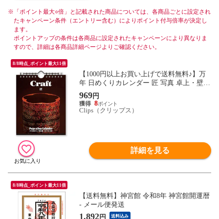
※
「ポイント最大○倍」と記載された商品については、各商品ごとに設定され
たキャンペーン条件（エントリー含む）によりポイント付与倍率が決定し
ます。
ポイントアップの条件は各商品に設定されたキャンペーンにより異なりま
すので、詳細は各商品詳細ページよりご確認ください。
8/8時点_ポイント最大11倍
【1000円以上お買い上げで送料無料♪】万
年 日めくりカレンダー 匠 写真 卓上・壁掛
け両用 QRコード付 Web連動 ポストカード
969
円
付 ギフト 新日本カレンダー - メール便発
8
送
Clips（クリップス）
詳細を見る
8/8時点_ポイント最大11倍
【送料無料】神宮館 令和8年 神宮館開運暦
- メール便発送
1,892
円
送料込み