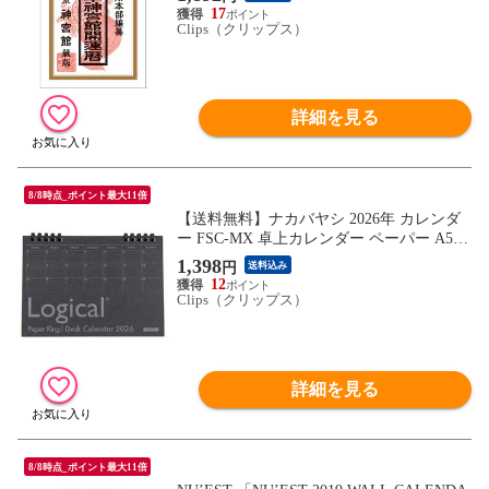
17
Clips（クリップス）
詳細を見る
8/8時点_ポイント最大11倍
【送料無料】ナカバヤシ 2026年 カレンダ
ー FSC-MX 卓上カレンダー ペーパー A5
ブラック ブロック - メール便発送
1,398
円
送料込み
12
Clips（クリップス）
詳細を見る
8/8時点_ポイント最大11倍