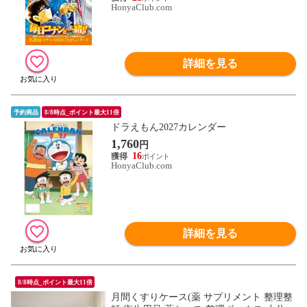
HonyaClub.com
詳細を見る
予約商品
8/8時点_ポイント最大11倍
ドラえもん2027カレンダー
1,760
円
16
HonyaClub.com
詳細を見る
8/8時点_ポイント最大11倍
月間くすりケース(薬 サプリメント 整理整