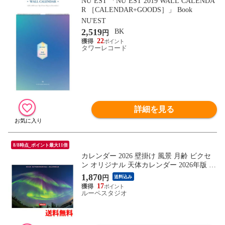
NU’EST 「NU’EST 2019 WALL CALENDA
R ［CALENDAR+GOODS］」 Book
NU'EST
2,519
BK
円
22
タワーレコード
詳細を見る
8/8時点_ポイント最大11倍
カレンダー 2026 壁掛け 風景 月齢 ビクセ
ン オリジナル 天体カレンダー 2026年版 A
3 見開き 天体写真 天体情報 ガイドブック
1,870
円
送料込み
月の満ち欠け VIXEN 天体観望 月 惑星 天
17
体観測 おしゃれ 宙ガール 宇宙
ルーペスタジオ