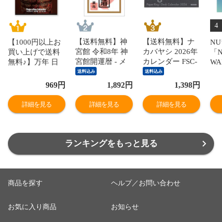
4
【送料無料】神
【送料無料】ナ
【1000円以上お
NU
宮館 令和8年 神
カバヤシ 2026年
買い上げで送料
「N
宮館開運暦 - メ
カレンダー FSC-
無料♪】万年 日
WA
ール便発送
MX 卓上カレン
めくりカレンダ
CA
送料込み
送料込み
ダー ペーパー
ー 匠 写真 卓
［C
969
円
1,892
円
1,398
円
A5 ブラック ブ
上・壁掛け両用
Bo
ロック - メール
QRコード付 Web
詳細を見る
詳細を見る
詳細を見る
便発送
連動 ポストカー
ド付 ギフト 新日
本カレンダー -
メール便発送
ランキングをもっと見る
商品を探す
ヘルプ／お問い合わせ
お気に入り商品
お知らせ