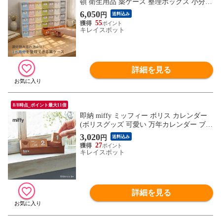
頓 衛生用品 薬ケース 整理ボックス 小分け
管理 ケース ボックス 飲み忘れ防止)
6,050
円
送料込み
55
キレイスポット
詳細を見る
8/8時点_ポイント最大11倍
即納 miffy ミッフィー ボリス カレンダー
(ボリスグッズ 可愛い 万年カレンダー ブロ
ックカレンダー 卓上 日めくり おしゃれ デ
3,020
円
送料込み
スク 用 リビング 木製カレンダー 木製 ブ
27
ロック キューブ 万年 月日 かわいい 大人
キレイスポット
子供)
詳細を見る