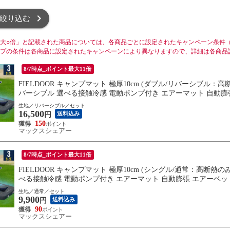
絞り込む
大○倍」と記載された商品については、各商品ごとに設定されたキャンペーン条件
プの条件は各商品に設定されたキャンペーンにより異なりますので、詳細は各商品
8/7時点_ポイント最大11倍
FIELDOOR キャンプマット 極厚10cm (ダブル/リバーシブル：高
バーシブル 選べる接触冷感 電動ポンプ付き エアーマット 自動膨張
送料無料
生地／リバーシブル／セット
16,500
送料込み
円
150
マックスシェアー
8/7時点_ポイント最大11倍
FIELDOOR キャンプマット 極厚10cm (シングル/通常：高断熱の
べる接触冷感 電動ポンプ付き エアーマット 自動膨張 エアーベッド
生地／通常／セット
9,900
送料込み
円
90
マックスシェアー