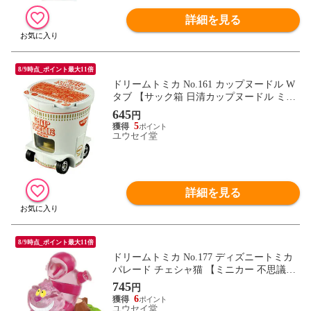
詳細を見る
8/9時点_ポイント最大11倍
ドリームトミカ No.161 カップヌードル W
タブ 【サック箱 日清カップヌードル ミニ
カー カップラーメン 自動車 タカラトミ
645
円
ー】
5
ユウセイ堂
詳細を見る
8/9時点_ポイント最大11倍
ドリームトミカ No.177 ディズニートミカ
パレード チェシャ猫 【ミニカー 不思議の
国のアリス 本体 フィギュア 自動車 グッズ
745
円
雑貨 ギフト プレゼント 玩具 タカラトミ
6
ー】
ユウセイ堂