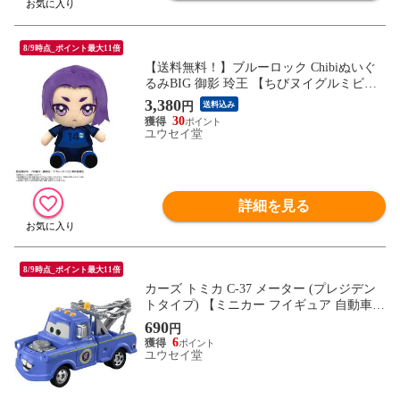
8/9時点_ポイント最大11倍
【送料無料！】ブルーロック Chibiぬいぐ
るみBIG 御影 玲王 【ちびヌイグルミビッ
グ グッズ 雑貨 ギフト プレゼント バンダ
3,380
円
送料込み
イナムコヌイ】
30
ユウセイ堂
詳細を見る
8/9時点_ポイント最大11倍
カーズ トミカ C-37 メーター (プレジデン
トタイプ) 【ミニカー フイギュア 自動車
ディズニー ピクサー タカラトミー】
690
円
6
ユウセイ堂