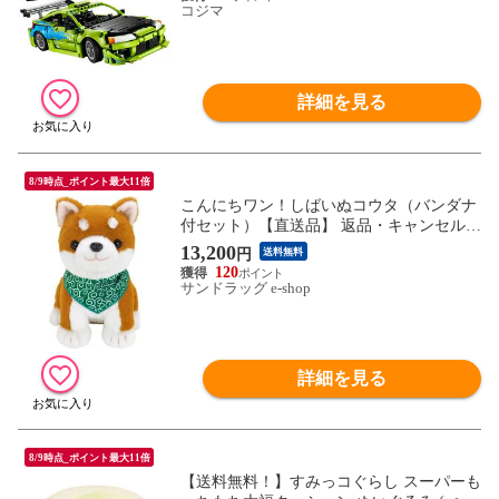
コジマ
詳細を見る
8/9時点_ポイント最大11倍
こんにちワン！しばいぬコウタ（バンダナ
付セット）【直送品】 返品・キャンセル・
他商品と同時購入は不可
13,200
円
送料無料
120
サンドラッグ e-shop
詳細を見る
8/9時点_ポイント最大11倍
【送料無料！】すみっコぐらし スーパーも