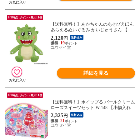
8/9時点_ポイント最大11倍
【送料無料！】あかちゃんのあそびえほん
あらえるぬいぐるみ かいじゅうさん 【怪
獣さん 赤ちゃんの遊び絵本 雑貨 グッズ 誕
2,120
円
送料込み
生日 クリスマス プレゼント 玩具 おもち
19
ゃ】
ユウセイ堂
詳細を見る
8/9時点_ポイント最大11倍
【送料無料！】ホイップる パールクリーム
ローズスイーツセット W-148 【小物入れ
スイーツ ケーキ お菓子 アクセサリー 作成
2,325
円
送料込み
キット 手芸 玩具 ホイップル ほいっぷる】
21
ユウセイ堂