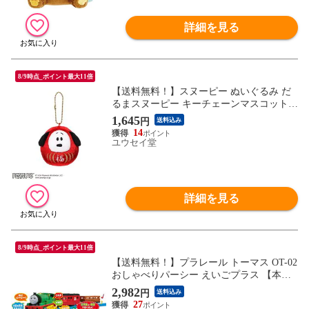
詳細を見る
8/9時点_ポイント最大11倍
【送料無料！】スヌーピー ぬいぐるみ だ
るまスヌーピー キーチェーンマスコット
(赤色・レッド) 【ボールチェーンマスコッ
1,645
円
送料込み
トキーホルダー 縁起物 達磨 お正月 福寄せ
14
】
ユウセイ堂
詳細を見る
8/9時点_ポイント最大11倍
【送料無料！】プラレール トーマス OT-02
おしゃべりパーシー えいごプラス 【本体
英語 日本語 車両単品(編成車両) 電車 きか
2,982
円
送料込み
んしゃトーマスシリーズ 機関車タカラトミ
27