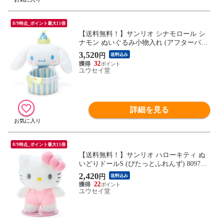
8/9時点_ポイント最大11倍
【送料無料！】サンリオ シナモロール シ
ナモン ぬいぐるみ小物入れ (アフターパー
ティ) 964140 【オリジナル 公式グッズ 雑
3,520
円
送料込み
貨 ギフト プレゼント】
32
ユウセイ堂
詳細を見る
8/9時点_ポイント最大11倍
【送料無料！】サンリオ ハローキティ ぬ
いどりドールS (ぴたっとふれんず) 809764
【ぬい撮り Sサイズ 磁石 自立 玩具 おもち
2,420
円
送料込み
ゃ 公式グッズ 雑貨 ギフト プレゼント】
22
ユウセイ堂