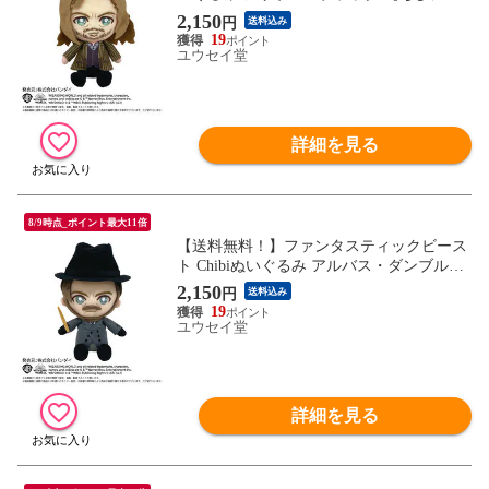
グルミ ハリーポッター Harry Potter グッズ
2,150
円
送料込み
雑貨 ギフト プレゼント バンダイナムコヌ
19
イ】
ユウセイ堂
詳細を見る
8/9時点_ポイント最大11倍
【送料無料！】ファンタスティックビース
ト Chibiぬいぐるみ アルバス・ダンブルド
ア 【ちびヌイグルミ ハリーポッターシリ
2,150
円
送料込み
ーズ Harry Potter グッズ 雑貨 ギフト】
19
ユウセイ堂
詳細を見る