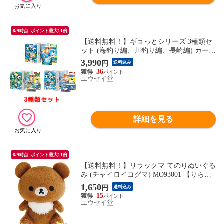
8/9時点_ポイント最大11倍
【送料無料！】ギョっとシリーズ 3種類セ
ット (海釣り編、川釣り編、長崎編) カード
ゲーム ホッパーエンターテイメント 【ギ
3,990
円
送料込み
ョッと ぎょっと 魚ット 知育玩具 ボードゲ
36
ーム】
ユウセイ堂
詳細を見る
8/9時点_ポイント最大11倍
【送料無料！】リラックマ てのりぬいぐる
み (チャイロイコグマ) MO93001 【りらっ
くま 熊 本体 人形 グッズ 雑貨 プレゼント
1,650
円
送料込み
ギフト 玩具 サンエックス】
15
ユウセイ堂