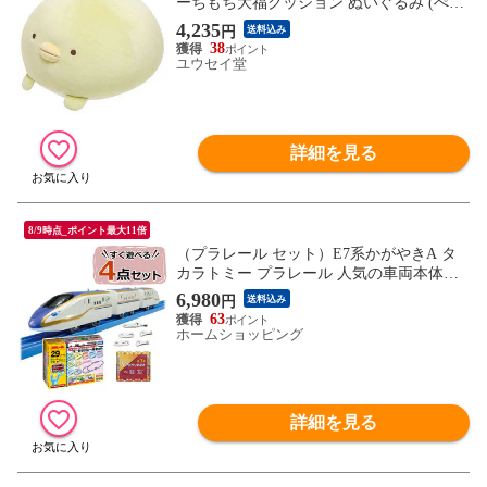
ーちもち大福クッション ぬいぐるみ (ぺん
ぎん？) MR78101 【ペンギン スーパーもち
4,235
円
送料込み
もちクッション もっちもち すみっこぐら
38
し】
ユウセイ堂
詳細を見る
8/9時点_ポイント最大11倍
（プラレール セット）E7系かがやきA タ
カラトミー プラレール 人気の車両本体と
初回レールキット S-05 電車 車両 車体 新
6,980
円
送料込み
幹線 線路（熨斗対応不可）
63
ホームショッピング
詳細を見る