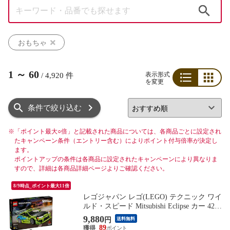
検索
おもちゃ
1
～
60
表示形式
/
4,920
件
を変更
リスト
グリッド
条件で絞り込む
※
「ポイント最大○倍」と記載された商品については、各商品ごとに設定され
たキャンペーン条件（エントリー含む）によりポイント付与倍率が決定し
ます。
ポイントアップの条件は各商品に設定されたキャンペーンにより異なりま
すので、詳細は各商品詳細ページよりご確認ください。
8/9時点_ポイント最大11倍
レゴジャパン レゴ(LEGO) テクニック ワイ
ルド・スピード Mitsubishi Eclipse カー 4222
9
9,880
円
送料無料
89