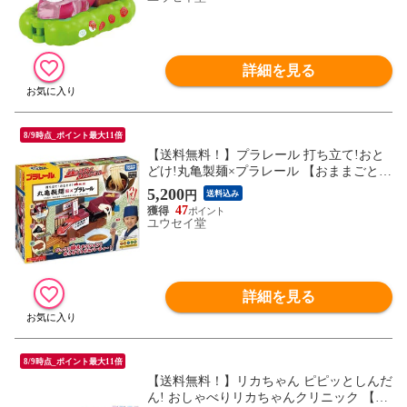
詳細を見る
8/9時点_ポイント最大11倍
【送料無料！】プラレール 打ち立て!おと
どけ!丸亀製麺×プラレール 【おままごとセ
ット うどん 玩具 おもちゃ 誕生日 プレゼ
5,200
円
送料込み
ント タカラトミー】
47
ユウセイ堂
詳細を見る
8/9時点_ポイント最大11倍
【送料無料！】リカちゃん ピピッとしんだ
ん! おしゃべりリカちゃんクリニック 【着