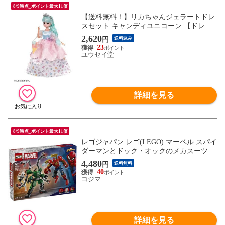
8/9時点_ポイント最大11倍
【送料無料！】リカちゃんジェラートドレ
スセット キャンディユニコーン 【ドレス
シリーズ 着せ替え人形用洋服 ロングドレ
2,620
円
送料込み
ス ワンピース シューズ 靴 玩具 タカラト
23
ミー】
ユウセイ堂
詳細を見る
8/9時点_ポイント最大11倍
レゴジャパン レゴ(LEGO) マーベル スパイ
ダーマンとドック・オックのメカスーツ対
決 76338
4,480
円
送料無料
40
コジマ
詳細を見る