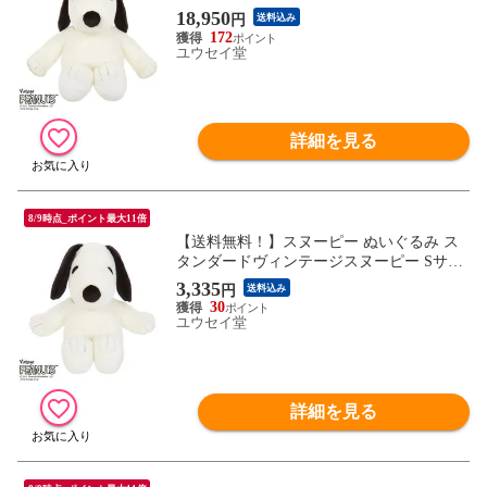
イズ 【特大サイズ ビッグサイズ ヌイグル
18,950
円
送料込み
ミ ピーナッツ SNOOPY PEANUTS セキグ
172
チ】
ユウセイ堂
詳細を見る
8/9時点_ポイント最大11倍
【送料無料！】スヌーピー ぬいぐるみ ス
タンダードヴィンテージスヌーピー Sサイ
ズ 【ヌイグルミ ピーナッツ SNOOPY PEA
3,335
円
送料込み
NUTS セキグチ】
30
ユウセイ堂
詳細を見る