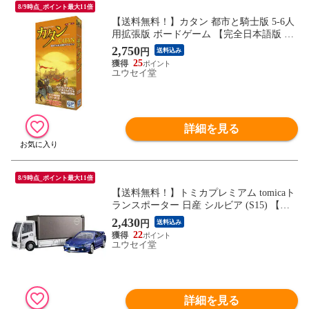
8/9時点_ポイント最大11倍
【送料無料！】カタン 都市と騎士版 5-6人
用拡張版 ボードゲーム 【完全日本語版 玩
具 おもちゃ プレゼント ギフト 誕生日 ジ
2,750
円
送料込み
ーピー GP 】
25
ユウセイ堂
詳細を見る
8/9時点_ポイント最大11倍
【送料無料！】トミカプレミアム tomicaト
ランスポーター 日産 シルビア (S15) 【ニ
ッサン NISSAN トラック 自動車 ミニカー
2,430
円
送料込み
本体 グッズ 雑貨 誕生日 プレゼント 玩
22
具】
ユウセイ堂
詳細を見る