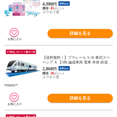
せ替え人形用ハウス お医者さんごっこ 病
4,980
円
送料込み
院 建物 おうち 玩具 おもちゃ タカラトミ
45
ー】
ユウセイ堂
詳細を見る
8/9時点_ポイント最大11倍
【送料無料！】プラレール S-36 東武スペ
ーシア X 【3両 編成車両 電車 本体 鉄道玩
具 誕生日 東武鉄道 プレゼント 3歳 玩具 お
2,860
円
送料込み
もちゃ タカラトミー】
26
ユウセイ堂
詳細を見る
8/9時点_ポイント最大11倍