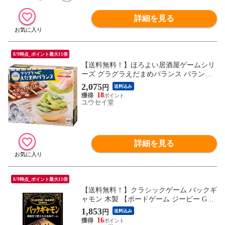
詳細を見る
8/9時点_ポイント最大11倍
【送料無料！】ほろよい居酒屋ゲームシリ
ーズ グラグラえだまめバランス バランス
ゲーム 【枝豆 ボードゲーム テーブルゲー
2,075
円
送料込み
ム パーティゲーム 忘年会 プレゼント 玩
18
具】
ユウセイ堂
詳細を見る
8/9時点_ポイント最大11倍
【送料無料！】クラシックゲーム バックギ
ャモン 木製 【ボードゲーム ジーピー GP
】
1,853
円
送料込み
16