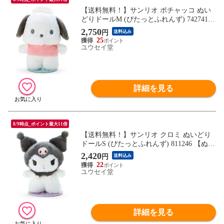
【送料無料！】サンリオ ポチャッコ ぬい
どりドールM (ぴたっとふれんず) 742741
【ぬい撮り Mサイズ 磁石 自立 玩具 おもち
2,750
円
送料込み
ゃ 公式グッズ 雑貨 ギフト プレゼント】
25
ユウセイ堂
詳細を見る
8/9時点_ポイント最大11倍
【送料無料！】サンリオ クロミ ぬいどり
ドールS (ぴたっとふれんず) 811246 【ぬい
撮り Sサイズ 磁石 自立 玩具 おもちゃ オリ
2,420
円
送料込み
ジナル 公式グッズ 雑貨 ギフト プレゼン
22
ト】
ユウセイ堂
詳細を見る