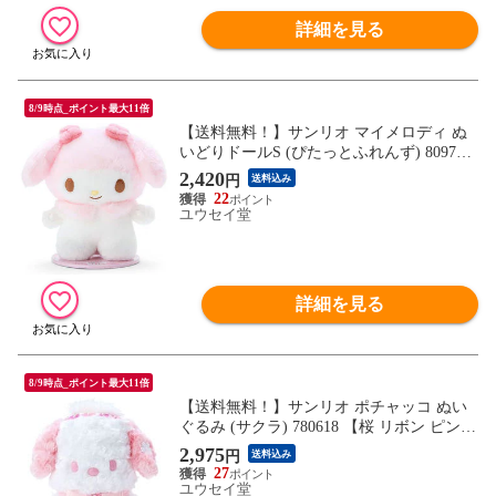
詳細を見る
8/9時点_ポイント最大11倍
【送料無料！】サンリオ マイメロディ ぬ
いどりドールS (ぴたっとふれんず) 809799
【ぬい撮り Sサイズ 磁石 自立 玩具 おもち
2,420
円
送料込み
ゃ 公式グッズ 雑貨 ギフト プレゼント】
22
ユウセイ堂
詳細を見る
8/9時点_ポイント最大11倍
【送料無料！】サンリオ ポチャッコ ぬい
ぐるみ (サクラ) 780618 【桜 リボン ピンク
レース 玩具 おもちゃ 公式グッズ 雑貨 ギ
2,975
円
送料込み
フト プレゼント】
27
ユウセイ堂