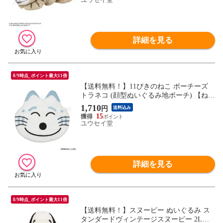
詳細を見る
8/9時点_ポイント最大11倍
【送料無料！】11ぴきのねこ ポーチーズ
トラネコ (顔型ぬいぐるみ地ポーチ) 【ねこ
猫 ぬいぐるみ小物入れ 小銭入れ お顔コイ
1,710
円
送料込み
ンパース グッズ 雑貨 ギフト プレゼント】
15
ユウセイ堂
詳細を見る
8/9時点_ポイント最大11倍
【送料無料！】スヌーピー ぬいぐるみ ス
タンダードヴィンテージスヌーピー 2Lサ