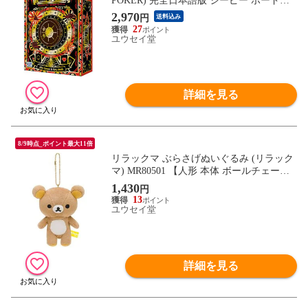
POKER) 完全日本語版 ジーピー ボードゲ
ーム カードゲーム 【トランプカード ゲー
2,970
円
送料込み
ムチップ 日本語説明書付属 パーティゲー
27
ム 玩具】
ユウセイ堂
詳細を見る
8/9時点_ポイント最大11倍
リラックマ ぶらさげぬいぐるみ (リラック
マ) MR80501 【人形 本体 ボールチェーン
ぬいぐるみマスコットキーホルダー グッズ
1,430
円
雑貨 玩具】
13
ユウセイ堂
詳細を見る