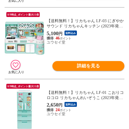
8/9時点_ポイント最大11倍
【送料無料！】リカちゃん LF-03 にぎやか
サウンド リカちゃんキッチン (2023年発売
版) 【着せ替え人形用 料理 家電 家具 おま
5,100
円
送料込み
まごと 玩具 おもちゃ ギフト 誕生日】
46
ユウセイ堂
詳細を見る
8/9時点_ポイント最大11倍
【送料無料！】リカちゃん LF-01 こおりコ
ロコロ リカちゃんれいぞうこ (2023年発売
版) 【着せ替え人形用 冷蔵庫 家電 家具 お
2,650
円
送料込み
ままごと 玩具 おもちゃ ギフト 誕生日】
24
ユウセイ堂