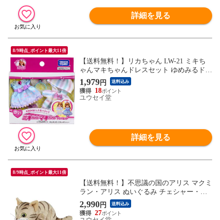
詳細を見る
8/9時点_ポイント最大11倍
【送料無料！】リカちゃん LW-21 ミキち
ゃんマキちゃんドレスセット ゆめみるドレ
ス＆パジャマ 【ドレスシリーズ 着せ替え
1,979
円
送料込み
人形用洋服 タカラトミー】
18
ユウセイ堂
詳細を見る
8/9時点_ポイント最大11倍
【送料無料！】不思議の国のアリス マクミ
ラン・アリス ぬいぐるみ チェシャー・ネ
コ Sサイズ 【ヌイグルミ チェシャ猫 グッ
2,990
円
送料込み
ズ 雑貨 玩具 ギフト プレゼント 挿絵 セキ
27
グチ】
ユウセイ堂