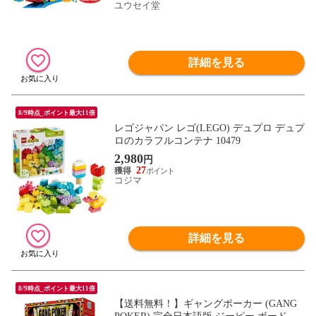
ー】
ユウセイ堂
詳細を見る
8/9時点_ポイント最大11倍
レゴジャパン レゴ(LEGO) デュプロ デュプ
ロのカラフルコンテナ 10479
2,980
円
27
コジマ
詳細を見る
8/9時点_ポイント最大11倍
【送料無料！】ギャングポーカー (GANG