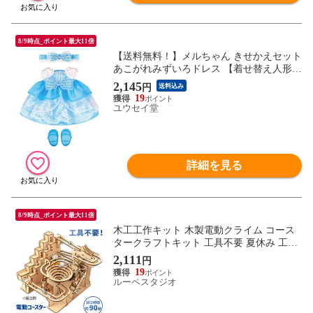
8/9時点_ポイント最大11倍
【送料無料！】メルちゃん きせかえセット
あこがれみずいろドレス 【着せ替え人形用
洋服 おにんぎょう用 抱き人形用 水色ドレ
2,145
円
送料込み
ス お姫様 カメラ めるちゃん パイロットイ
19
ンキ】
ユウセイ堂
詳細を見る
8/9時点_ポイント最大11倍
木工工作キット 木製電動クライム コース
タークラフトキット 工具不要 夏休み 工作
キット 小学生 中学生 大人 自由研究 おし
2,111
円
ゃれ 図工 イベント ワークショップ DIY ア
19
イデア おもちゃ
ルーペスタジオ