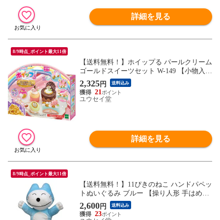
詳細を見る
8/9時点_ポイント最大11倍
【送料無料！】ホイップる パールクリーム
ゴールドスイーツセット W-149 【小物入れ
スイーツ ケーキ お菓子 アクセサリー 作成
2,325
円
送料込み
キット 手芸 玩具 ホイップル ほいっぷる】
21
ユウセイ堂
詳細を見る
8/9時点_ポイント最大11倍
【送料無料！】11ぴきのねこ ハンドパペッ
トぬいぐるみ ブルー 【操り人形 手はめヌ
イグルミ 11匹の猫 ネコ 絵本 グッズ 雑貨
2,600
円
送料込み
セキグチ】
23