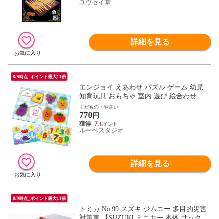
ユウセイ堂
詳細を見る
8/9時点_ポイント最大11倍
エンジョイ えあわせ パズル ゲーム 幼児
知育玩具 おもちゃ 室内 遊び 絵合わせ キ
ッズ 子供 幼稚園 保育園 果物 野菜 知育パ
くだもの・やさい
770
ズル
円
7
ルーペスタジオ
詳細を見る
8/9時点_ポイント最大11倍
トミカ No.99 スズキ ジムニー 多目的災害
対策車 【SUZUKI ミニカー 本体 サック箱