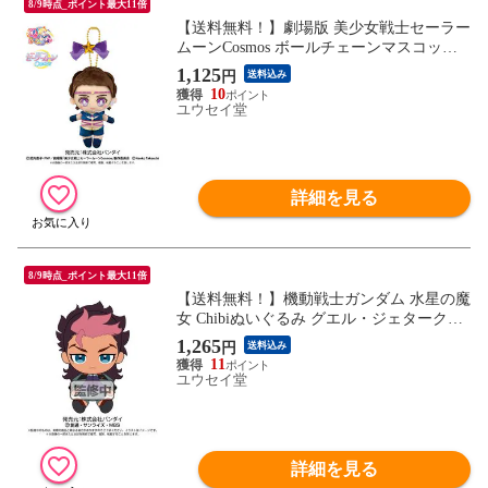
8/9時点_ポイント最大11倍
【送料無料！】劇場版 美少女戦士セーラー
ムーンCosmos ボールチェーンマスコット
ぬいぐるみ セーラースターメイカー 【キ
1,125
円
送料込み
ーホルダー グッズ 雑貨 ギフト プレゼン
10
ト】
ユウセイ堂
詳細を見る
8/9時点_ポイント最大11倍
【送料無料！】機動戦士ガンダム 水星の魔
女 Chibiぬいぐるみ グエル・ジェターク
【ちびヌイグルミ グッズ 雑貨 ギフト プレ
1,265
円
送料込み
ゼント バンダイ】
11
ユウセイ堂
詳細を見る