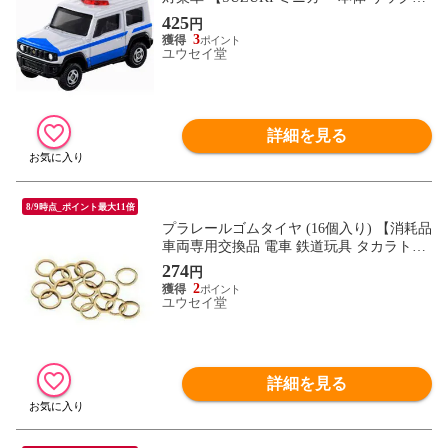
自動車 玩具】
425
円
3
ユウセイ堂
詳細を見る
8/9時点_ポイント最大11倍
プラレールゴムタイヤ (16個入り) 【消耗品
車両専用交換品 電車 鉄道玩具 タカラトミ
ー】
274
円
2
ユウセイ堂
詳細を見る