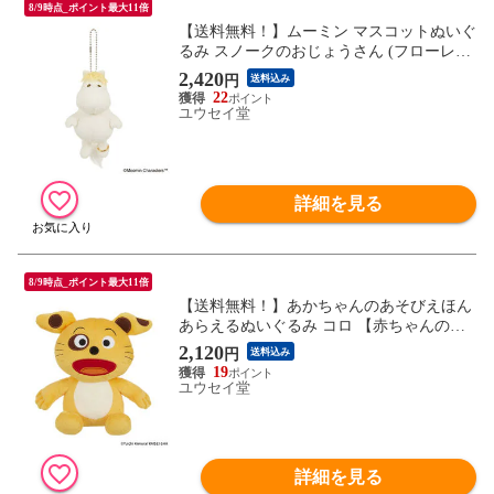
8/9時点_ポイント最大11倍
【送料無料！】ムーミン マスコットぬいぐ
るみ スノークのおじょうさん (フローレン)
【ノンノン ボールチェーン ヌイグルミキ
2,420
円
送料込み
ーホルダー アクセサリー グッズ 雑貨 玩
22
具】
ユウセイ堂
詳細を見る
8/9時点_ポイント最大11倍
【送料無料！】あかちゃんのあそびえほん
あらえるぬいぐるみ コロ 【赤ちゃんの遊
び絵本 雑貨 グッズ 誕生日 クリスマス プ
2,120
円
送料込み
レゼント 玩具 おもちゃ セキグチ】
19
ユウセイ堂
詳細を見る