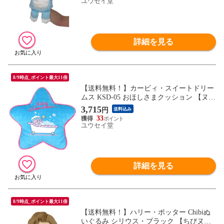
ユウセイ堂
詳細を見る
8/9時点_ポイント最大11倍
【送料無料！】カービィ・スイートドリー
ムス KSD-05 おほしさまクッション 【ヌイ
グルミ ぬいぐるみ 星のカービィ グッズ 雑
3,715
円
送料込み
貨 ギフト プレゼント 三英貿易】
33
ユウセイ堂
詳細を見る
8/9時点_ポイント最大11倍
【送料無料！】ハリー・ポッター Chibiぬ
いぐるみ シリウス・ブラック 【ちびヌイ