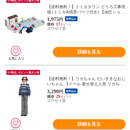
8/9時点_ポイント最大11倍
【送料無料！】トミカタウン どうろ工事現
場 (トミカ&情景パーツ付き) 【油圧ショベ
ルカー ミニカー 人形 フィギュア セット
1,975
円
送料込み
誕生日 3歳 玩具 おもちゃ タカラトミー】
17
ユウセイ堂
詳細を見る
8/9時点_ポイント最大11倍
【送料無料！】リカちゃん だいすきなおじ
いちゃん 【ドール 着せ替え人形 リカちゃ
ん人形本体 祖父 グッズ 玩具 おもちゃ】
3,290
円
送料込み
29
ユウセイ堂
詳細を見る