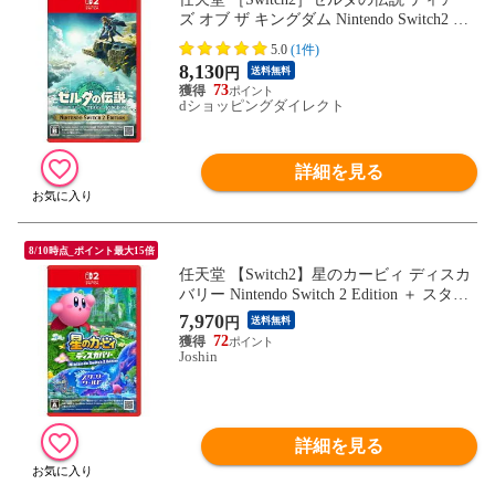
ズ オブ ザ キングダム Nintendo Switch2 Edi
tion NXS-P-AXN7B
5.0
(1件)
8,130
円
送料無料
73
dショッピングダイレクト
詳細を見る
8/10時点_ポイント最大15倍
任天堂 【Switch2】星のカービィ ディスカ
バリー Nintendo Switch 2 Edition ＋ スター
リーワールド NXS-P-ARZGB NSW2 ホシノ
7,970
円
送料無料
カービィ ディスカバリー + スタ-リ-ワ-ル
72
ド 【返品種別B】
Joshin
詳細を見る