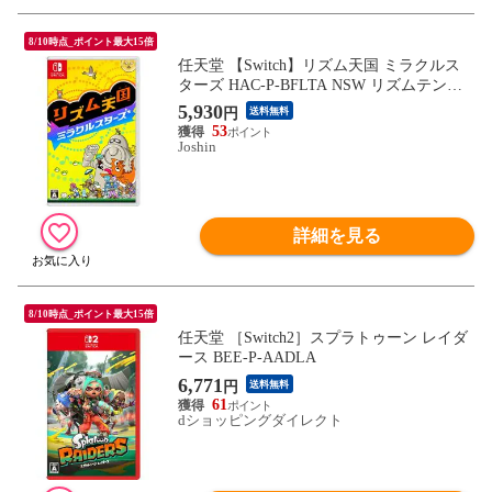
8/10時点_ポイント最大15倍
任天堂 【Switch】リズム天国 ミラクルス
ターズ HAC-P-BFLTA NSW リズムテンゴ
ク ミラクルスタ-ズ 【返品種別B】
5,930
円
送料無料
53
Joshin
詳細を見る
8/10時点_ポイント最大15倍
任天堂 ［Switch2］スプラトゥーン レイダ
ース BEE-P-AADLA
6,771
円
送料無料
61
dショッピングダイレクト