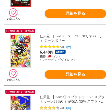
詳細を見る
8/10時点_ポイント最大15倍
任天堂 ［Switch］スーパー マリオパーテ
ィ ジャンボリー
5.0
(1件)
6,448
円
送料無料
58
dショッピングダイレクト
詳細を見る
8/10時点_ポイント最大15倍
任天堂 【Switch】スプラトゥーン3 スプラ
トゥーン3 HAC-P-AV5JA NSW スプラトゥ
ーン3 【返品種別B】
4.0
(4件)