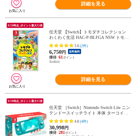
詳細を見る
8/10時点_ポイント最大15倍
任天堂 【Switch】トモダチコレクション
わくわく生活 HAC-P-BLFGA NSW トモダ
チコレクション ワクワクセイカツ 【返品
5.0
(2件)
種別B】
6,750
円
送料無料
61
Joshin
詳細を見る
8/10時点_ポイント最大15倍
任天堂 ［Switch］Nintendo Switch Lite ニン
テンドースイッチライト 本体 ターコイズ
NSW ホンタイ 【送料550円対象品】 HDH-
4.8
(4件)
S-BAZAA
30,998
円
281