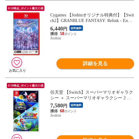
8/10時点_ポイント最大15倍
Cygames 【Joshinオリジナル特典付】【Swit
ch2】GRANBLUE FANTASY: Relink - Endle
ss Ragnarok POT-P-AAGZA NSW2 グランブ
6,440
円
送料無料
ル-ファンタジ- リリンク エンドレスラグナ
58
ロク 【返品種別B】
Joshin
詳細を見る
8/10時点_ポイント最大15倍
任天堂 【Switch】スーパーマリオギャラク
シー ＋ スーパーマリオギャラクシー 2 HA
C-P-BPDPA NSW ス-パ-マリオギャラクシ-
7,580
円
送料無料
1＆2 【返品種別B】
68
Joshin