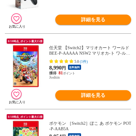
詳細を見る
8/10時点_ポイント最大15倍
任天堂 【Switch2】マリオカート ワールド
BEE-P-AAAAA NSW2 マリオカ-ト ワ-ルド
【返品種別B】
5.0
(1件)
8,990
円
送料無料
81
Joshin
詳細を見る
8/10時点_ポイント最大15倍
ポケモン ［Switch2］ぽこ あ ポケモン POT
-P-AAB5A