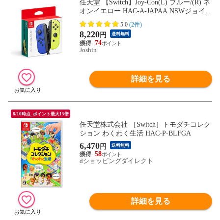
任天堂 【Switch】Joy-Con(L) ブルー/(R) ネ
オンイエロー HAC-A-JAPAA NSWジョイコ
ン ブルー＆ネオンイエロー 【返品種別B】
5.0
(2件)
8,220
円
送料無料
74
Joshin
詳細を見る
8/10時点_ポイント最大15倍
任天堂株式会社 ［Switch］トモダチコレク
ション わくわく生活 HAC-P-BLFGA
6,470
円
送料無料
58
dショッピングダイレクト
詳細を見る