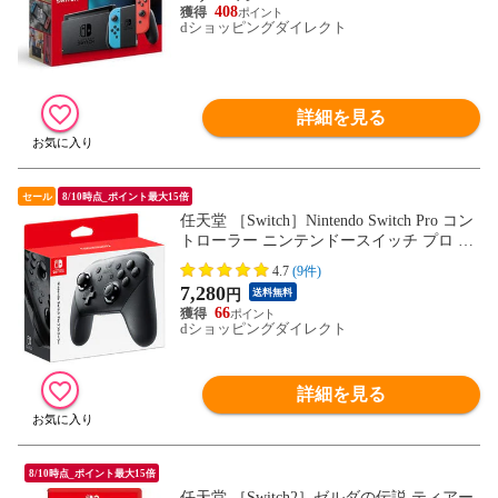
ル） NSW ホンタイ 【送料550円対象品】
408
HAD-S-KABAH
dショッピングダイレクト
詳細を見る
セール
8/10時点_ポイント最大15倍
任天堂 ［Switch］Nintendo Switch Pro コン
トローラー ニンテンドースイッチ プロ プ
ロコン HAC-A-FSSKA NSW 純正品
4.7
(9件)
7,280
円
送料無料
66
dショッピングダイレクト
詳細を見る
8/10時点_ポイント最大15倍
任天堂 ［Switch2］ゼルダの伝説 ティアー