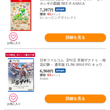
カシギの図鑑 BEE-P-AAKGA
7,207
円
送料無料
65
dショッピングダイレクト
詳細を見る
8/10時点_ポイント最大15倍
日本ファルコム 【PS5】亰都ザナドゥ －桜
花幻舞－ 通常版 ELJM-30910 PS5 キョウト
ザナドゥ ツウジョウ 【返品種別B】
6,960
円
送料無料
63
Joshin
詳細を見る