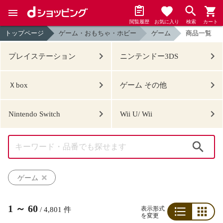
閲覧履歴
お気に入り
検索
カート
トップページ
ゲーム・おもちゃ・ホビー
ゲーム
商品一覧
プレイステーション
ニンテンドー3DS
Ｘbox
ゲーム その他
Nintendo Switch
Wii U/ Wii
検索
ゲーム
1
～
60
表示形式
/
4,801
件
を変更