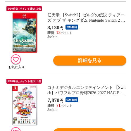
8/10時点_ポイント最大15倍
任天堂 【Switch2】ゼルダの伝説 ティアー
ズ オブ ザ キングダム Nintendo Switch 2 Ed
ition NXS-P-AXN7B NSW2 ゼルダノデンセ
8,130
円
送料無料
ツ ティア-ズ オブ ザ キングダム 【返品種
73
別B】
Joshin
詳細を見る
8/10時点_ポイント最大15倍
コナミデジタルエンタテインメント 【Swit
ch】パワフルプロ野球2026-2027 HAC-P-BQ
PYA NSW パワフルプロヤキュウ 2026-2027
7,870
円
送料無料
【返品種別B】
71
Joshin