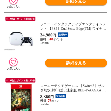
詳細を見る
8/10時点_ポイント最大15倍
ソニー・インタラクティブエンタテインメ
ント 【PS5】DualSense Edge(TM) ワイヤレ
スコントローラー デュアルセンスエッジ C
34,980
円
送料無料
FI-ZCP1J PS5 デュアルセンスエッジ 【返
318
品種別B】
Joshin
詳細を見る
8/10時点_ポイント最大15倍
コーエーテクモゲームス 【Switch2】ゼル
ダ無双 封印戦記 通常版 BEE-P-AAGAA NS
W2 ゼルダムソウ フウインセンキ ツウジョ
8,360
円
送料無料
ウ 【返品種別B】
76
Joshin