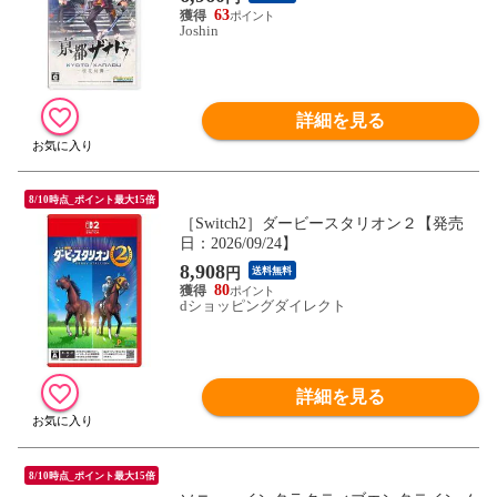
B】
63
Joshin
詳細を見る
8/10時点_ポイント最大15倍
［Switch2］ダービースタリオン２【発売
日：2026/09/24】
8,908
円
送料無料
80
dショッピングダイレクト
詳細を見る
8/10時点_ポイント最大15倍