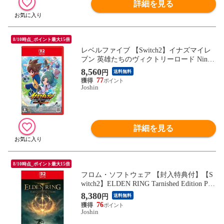
詳細を見る
8/10時点_ポイント最大15倍
レベルファイブ 【Switch2】イナズマイレ
ブン 英雄たちのヴィクトリーロード Ninten
do Switch 2 Edition NXS-P-AMCNC NSW2
8,560
円
送料無料
イナズマイレブン エイユウタチノヴィクト
77
リ-ロ-ド 【返品種別B】
Joshin
詳細を見る
8/10時点_ポイント最大15倍
フロム・ソフトウェア 【封入特典付】【S
witch2】ELDEN RING Tarnished Edition PO
T-P-AAF6C NSW2 エルデンリング タ-ニッ
8,380
円
送料無料
シュエディション 【返品種別B】
76
Joshin