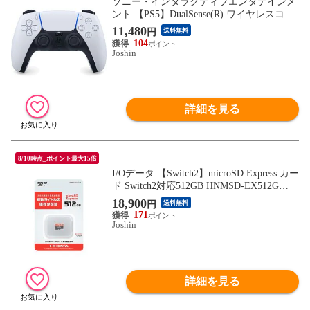
ソニー・インタラクティブエンタテインメ
ント 【PS5】DualSense(R) ワイヤレスコン
トローラー CFI-ZCT2J PS5 デュアルセンス
11,480
円
送料無料
ワイヤレスコントローラー 【返品種別B】
104
Joshin
詳細を見る
8/10時点_ポイント最大15倍
I/Oデータ 【Switch2】microSD Express カー
ド Switch2対応512GB HNMSD-EX512G
【返品種別B】
18,900
円
送料無料
171
Joshin
詳細を見る