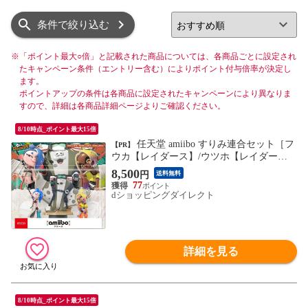
リスト
グリッド
条件で絞り込む
※
「ポイント最大○倍」と記載された商品については、各商品ごとに設定され
たキャンペーン条件（エントリー含む）によりポイント付与倍率が決定し
ます。
ポイントアップの条件は各商品に設定されたキャンペーンにより異なりま
すので、詳細は各商品詳細ページよりご確認ください。
8/10時点_ポイント最大15倍
任天堂 amiibo すりみ連合セット［フ
【PR】
ウカ【レイダース】/ウツホ【レイダー
ス】/マンタロー【レイダース】］（スプラ
8,500
円
送料無料
トゥーンシリーズ） NVL-E-AE3K
77
dショッピングダイレクト
詳細を見る
8/10時点_ポイント最大15倍