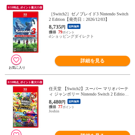
8/10時点_ポイント最大15倍
［Switch2］ゼノブレイド3 Nintendo Switch
2 Edition【発売日：2026/12/03】
8,735
円
送料無料
79
dショッピングダイレクト
詳細を見る
8/10時点_ポイント最大15倍
任天堂 【Switch2】スーパー マリオパーテ
ィ ジャンボリー Nintendo Switch 2 Edition
＋ ジャンボリーTV NXS-P-A7HLB NSW2
8,480
円
送料無料
ス-パ-マリオパ-ティ ジャンボリ- + ジャン
77
ボリ-TV 【返品種別B】
Joshin