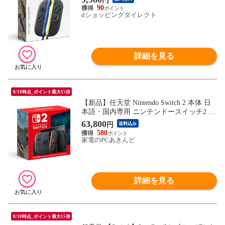
円
90
dショッピングダイレクト
詳細を見る
8/10時点_ポイント最大15倍
【新品】任天堂 Nintendo Switch 2 本体 日
本語・国内専用 ニンテンドースイッチ2 B
EE-S-KB6CA【送料無料】
63,800
円
送料込み
580
家電のPCあきんど
詳細を見る
8/10時点_ポイント最大15倍