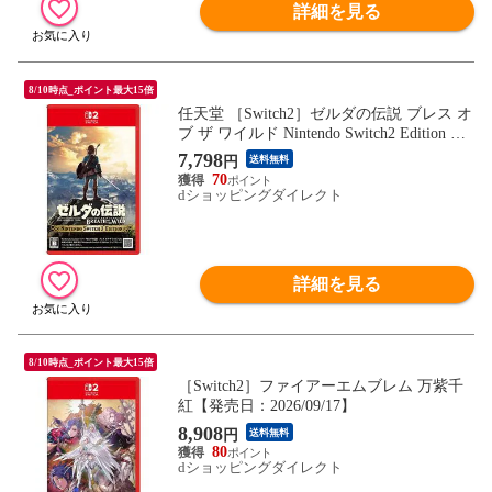
詳細を見る
8/10時点_ポイント最大15倍
任天堂 ［Switch2］ゼルダの伝説 ブレス オ
ブ ザ ワイルド Nintendo Switch2 Edition NX
S-P-AAAAH
7,798
円
送料無料
70
dショッピングダイレクト
詳細を見る
8/10時点_ポイント最大15倍
［Switch2］ファイアーエムブレム 万紫千
紅【発売日：2026/09/17】
8,908
円
送料無料
80
dショッピングダイレクト