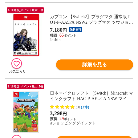
8/10時点_ポイント最大15倍
カプコン 【Switch2】プラグマタ 通常版 P
OT-P-AA5PA NSW2 プラグマタ ツウジョウ
【返品種別B】
7,180
円
送料無料
65
Joshin
詳細を見る
8/10時点_ポイント最大15倍
日本マイクロソフト ［Switch］Minecraft マ
インクラフト HAC-P-AEUCA NSW マイク
ラ
5.0
(3件)
3,298
円
29
dショッピングダイレクト