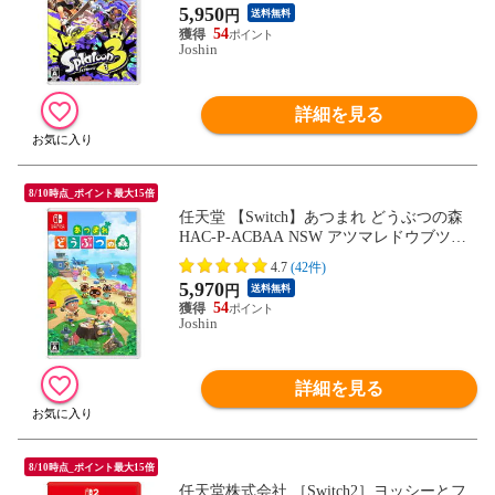
5,950
円
送料無料
54
Joshin
詳細を見る
8/10時点_ポイント最大15倍
任天堂 【Switch】あつまれ どうぶつの森
HAC-P-ACBAA NSW アツマレドウブツノ
モリ 【返品種別B】
4.7
(42件)
5,970
円
送料無料
54
Joshin
詳細を見る
8/10時点_ポイント最大15倍
任天堂株式会社 ［Switch2］ヨッシーとフ