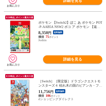
詳細を見る
8/10時点_ポイント最大15倍
ポケモン 【Switch2】ぽこ あ ポケモン POT
-P-AAB5A NSW2 ポコ ア ポケモン 【返品
種別B】
8,350
円
送料無料
75
Joshin
詳細を見る
8/10時点_ポイント最大15倍
［Switch］［限定版］ドラゴンクエストモ
ンスターズ４ 枯れ木の国のビアンカ・フロ
ーラ マスターズ版【発売日：2026/12/03】
11,756
円
送料無料
106
dショッピングダイレクト