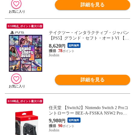
詳細を見る
8/10時点_ポイント最大15倍
テイクツー・インタラクティブ・ジャパン
【PS5】グランド・セフト・オートVI 【コ
ードインボックス版、配送日：2026年11月
8,620
円
送料無料
12日、プレイ開始日：2026年11月19日】 E
78
LJM-31040 PS5 グランド セフト オ-ト 6
Joshin
【返品種別B】
詳細を見る
8/10時点_ポイント最大15倍
任天堂 【Switch2】Nintendo Switch 2 Proコ
ントローラー BEE-A-FSSKA NSW2 Proコ
ントローラー 【返品種別B】
9,980
円
送料無料
90
Joshin