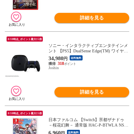
詳細を見る
8/10時点_ポイント最大15倍
ソニー・インタラクティブエンタテインメ
ント 【PS5】DualSense Edge(TM) ワイヤレ
スコントローラー ミッドナイト ブラック
34,980
円
送料無料
デュアルセンスエッジ CFI-ZCP1J01 PS5 デ
318
ュアルセンスエッジ ブラック 【返品種別
Joshin
B】
詳細を見る
8/10時点_ポイント最大15倍
日本ファルコム 【Switch】亰都ザナドゥ
－桜花幻舞－ 通常版 HAC-P-BTWLA NSW
キョウトザナドゥ ツウジョウ 【返品種別
6,960
円
送料無料