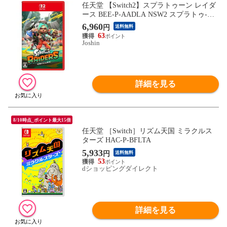
任天堂 【Switch2】スプラトゥーン レイダ
ース BEE-P-AADLA NSW2 スプラトゥ-ン
レイダ-ス 【返品種別B】
6,960
円
送料無料
63
Joshin
詳細を見る
8/10時点_ポイント最大15倍
任天堂 ［Switch］リズム天国 ミラクルス
ターズ HAC-P-BFLTA
5,933
円
送料無料
53
dショッピングダイレクト
詳細を見る