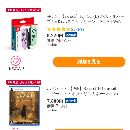
8/10時点_ポイント最大15倍
任天堂 【Switch】Joy-Con(L) パステルパー
プル/(R) パステルグリーン HAC-A-JAWAF
NSW ジョイコン Pパ-プル＆Pグリ-ン 【返
5.0
(1件)
品種別B】
8,220
円
送料無料
74
Joshin
詳細を見る
8/10時点_ポイント最大15倍
ハピネット 【PS5】Beast of Reincarnation
（ビースト・オブ・リンカネーション） E
LJM-30984 PS5 ビ-スト オブ リンカネ-ショ
7,880
円
送料無料
ン 【返品種別B】
71
Joshin