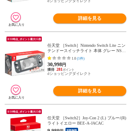
dショッピングダイレクト
詳細を見る
8/10時点_ポイント最大15倍
任天堂 ［Switch］Nintendo Switch Lite ニン
テンドースイッチライト 本体 グレー NSW
ホンタイ 【送料550円対象品】 HDH-S-GA
1.0
(1件)
ZAA
30,998
円
281
dショッピングダイレクト
詳細を見る
8/10時点_ポイント最大15倍
任天堂 ［Switch2］Joy-Con 2 (L) ブルー/(R)
ライトイエロー BEE-A-JACAC
9,980
送料無料