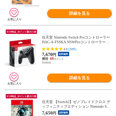
詳細を見る
8/10時点_ポイント最大15倍
任天堂 Nintendo Switch Proコントローラー
HAC-A-FSSKA NSWProコントローラー
【返品種別B】
4.9
(20件)
7,670
円
送料無料
69
Joshin
詳細を見る
8/10時点_ポイント最大15倍
任天堂 【Switch2】ゼノブレイドクロス デ
ィフィニティブエディション Nintendo Swit
ch 2 Edition NXS-P-BAS6B NSW2 ゼノブレ
7,650
円
送料無料
イドクロス ディフィニティブエディション