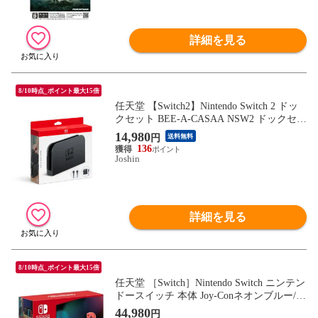
詳細を見る
8/10時点_ポイント最大15倍
任天堂 【Switch2】Nintendo Switch 2 ドッ
クセット BEE-A-CASAA NSW2 ドックセッ
ト 【返品種別B】
14,980
円
送料無料
136
Joshin
詳細を見る
8/10時点_ポイント最大15倍
任天堂 ［Switch］Nintendo Switch ニンテン
ドースイッチ 本体 Joy-Conネオンブルー/
(L)ネオンレッド(R) （バッテリー強化モデ
44,980
円