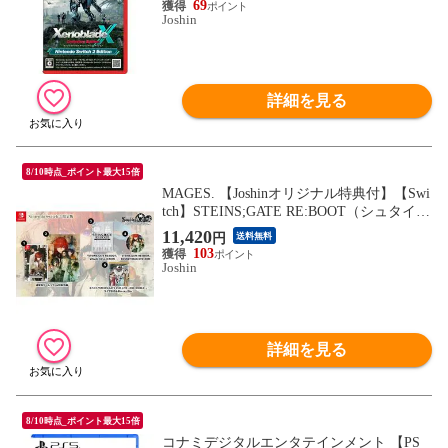
69
【返品種別B】
Joshin
詳細を見る
8/10時点_ポイント最大15倍
MAGES. 【Joshinオリジナル特典付】【Swi
tch】STEINS;GATE RE:BOOT（シュタイン
ズゲート リブート） 限定版 FVGK-0256 N
11,420
円
送料無料
SW シュタインズゲ-ト リブ-ト ゲンテイ
103
【返品種別B】
Joshin
詳細を見る
8/10時点_ポイント最大15倍
コナミデジタルエンタテインメント 【PS