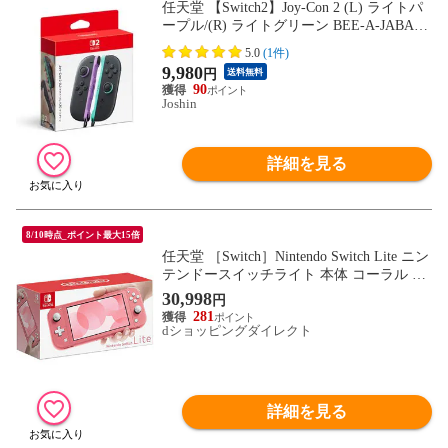
任天堂 【Switch2】Joy-Con 2 (L) ライトパ
ープル/(R) ライトグリーン BEE-A-JABAB
NSW2 ジョイコン2 パ-プルグリ-ン 【返品
5.0
(1件)
種別B】
9,980
円
送料無料
90
Joshin
詳細を見る
8/10時点_ポイント最大15倍
任天堂 ［Switch］Nintendo Switch Lite ニン
テンドースイッチライト 本体 コーラル NS
W ホンタイ 【送料550円対象品】 HDH-S-P
30,998
円
AZAA
281
dショッピングダイレクト
詳細を見る