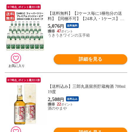
8/7時点_ポイント最大11倍
【送料無料】【2ケース毎に1梱包分の送
料】【同梱不可】【24本入・1ケース】フ
ィーバーツリー・プレミアム・ジンジャ
5,076
円
送料無料
ー・ビア・西アメリカ＆インド＆ナイジェ
47
リアジンジャー使用・200ml×24本 サウナ
うきうきワインの玉手箱
ドリンク サウナドリンク
詳細を見る
8/7時点_ポイント最大11倍
【送料込み】三郎丸蒸留所貯蔵梅酒 700ml
19度
2,508
円
送料込み
22
酒のやまや