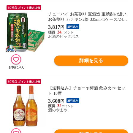
8/7時点_ポイント最大11倍
チューハイ お茶割り 宝酒造 宝焼酎の濃い
お茶割り カテキン2倍 335ml×1ケース/24本
《024》『BSH』【本州のみ 送料無料】
3,817
円
送料込み
34
お酒のビッグボス
詳細を見る
8/7時点_ポイント最大11倍
【送料込み】チョーヤ梅酒 飲み比べ セッ
ト 18度
3,608
円
送料込み
32
酒のやまや