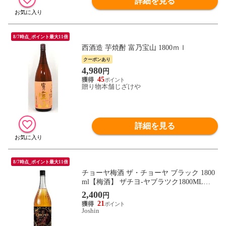
詳細を見る
8/7時点_ポイント最大11倍
西酒造 芋焼酎 富乃宝山 1800ｍｌ
クーポンあり
4,980
円
45
贈り物本舗じざけや
詳細を見る
8/7時点_ポイント最大11倍
チョーヤ梅酒 ザ・チョーヤ ブラック 1800
ml【梅酒】 ザチヨ-ヤブラツク1800ML
【返品種別B】
2,400
円
21
Joshin