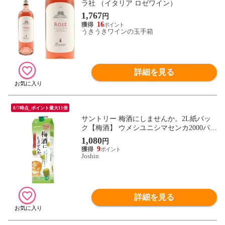
ラ社 （イタリア ロゼワイン）
1,767
円
16
うきうきワインの玉手箱
詳細を見る
8/7時点_ポイント最大11倍
サントリー 梅酒にしませんか。2L紙パッ
ク【梅酒】 ウメシユニシマセンカ2000パツ
ク 【返品種別B】
1,080
円
9
Joshin
詳細を見る