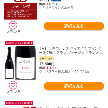
円
3
うきうきワインの玉手箱
詳細を見る
8/7時点_ポイント最大11倍
2018 コルナス ヴィエイユ フォンテ
【PR】
ーヌ 750ml アラン ヴォージュ フランス 赤
ワイン コク辛口 ワイン ^C0AVCF18^
クーポンあり
12,800
円
116
ヴェリタス～輸入直販ワイン専門店
詳細を見る
8/7時点_ポイント最大11倍