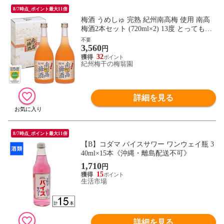
8/7時点_ポイント最大11倍
梅酒 うめしゅ 完熟 紀州南高梅 使用 南高
梅酒2本セット (720ml×2) 13度 とってもフ
ルーティー
不要
3,560
円
32
紀州梅干の梅翁園
詳細を見る
8/7時点_ポイント最大11倍
【B】コダマ バイスサワー ワンウェイ瓶 3
40ml×15本《沖縄・離島配送不可》
1,710
円
15
生活市場
詳細を見る