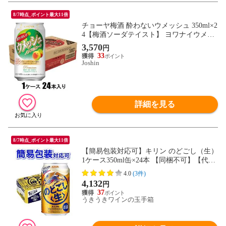
8/7時点_ポイント最大11倍
チョーヤ梅酒 酔わないウメッシュ 350ml×2
4【梅酒ソーダテイスト】 ヨワナイウメツ
シユ350ML 【返品種別B】
3,570
円
33
Joshin
詳細を見る
8/7時点_ポイント最大11倍
【簡易包装対応可】キリン のどごし（生）
1ケース350ml缶×24本 【同梱不可】【代引
不可】
4.0
(3件)
4,132
円
37
うきうきワインの玉手箱