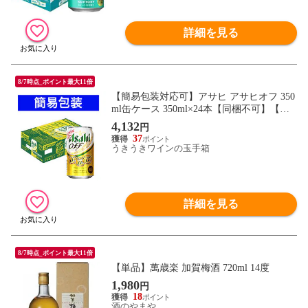
詳細を見る
8/7時点_ポイント最大11倍
【簡易包装対応可】アサヒ アサヒオフ 350
ml缶ケース 350ml×24本【同梱不可】【代
引不可】
4,132
円
37
うきうきワインの玉手箱
詳細を見る
8/7時点_ポイント最大11倍
【単品】萬歳楽 加賀梅酒 720ml 14度
1,980
円
18
酒のやまや