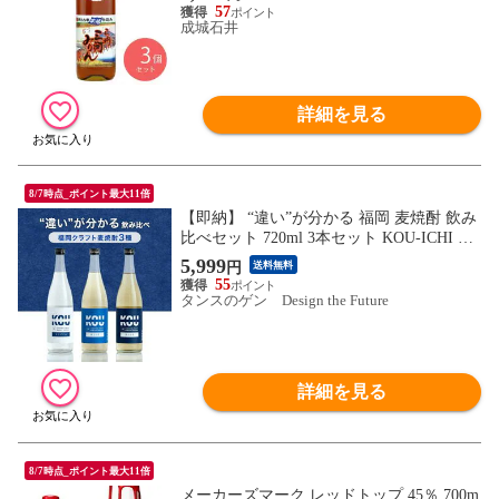
57
成城石井
詳細を見る
8/7時点_ポイント最大11倍
【即納】 “違い”が分かる 福岡 麦焼酎 飲み
比べセット 720ml 3本セット KOU-ICHI 麦
焼酎 クラフト焼酎 地酒 お酒 飲み比べ セ
5,999
円
送料無料
ット 焼酎飲み比べ 詰め合わせ ボトル お祝
55
い 誕生日 父の日 母の日 プレゼント ギフ
タンスのゲン Design the Future
ト 92200002
詳細を見る
8/7時点_ポイント最大11倍
メーカーズマーク レッドトップ 45％ 700m