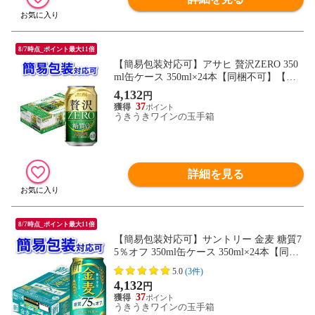
8/7時点_ポイント最大11倍
【簡易包装対応可】アサヒ 贅沢ZERO 350
ml缶ケース 350ml×24本【同梱不可】【代
引不可】
4,132
円
37
うきうきワインの玉手箱
詳細を見る
8/7時点_ポイント最大11倍
【簡易包装対応可】サントリー 金麦 糖質7
5％オフ 350ml缶ケース 350ml×24本【同梱
不可】【代引不可】
5.0
(3件)
4,132
円
37
うきうきワインの玉手箱