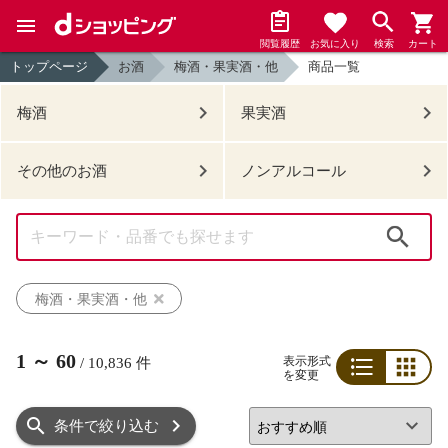
閲覧履歴
お気に入り
検索
カート
トップページ
お酒
梅酒・果実酒・他
商品一覧
梅酒
果実酒
その他のお酒
ノンアルコール
検索
梅酒・果実酒・他
1
～
60
表示形式
/
10,836
件
を変更
リスト
グリッド
条件で絞り込む