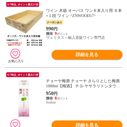
8/7時点_ポイント最大11倍
ワイン 木箱 オーパス ワン６本入り用 ６本
×１段 ワイン ^ZNWOOD17^
クーポンあり
990
円
9
ヴェリタス～輸入直販ワイン専門店
詳細を見る
8/7時点_ポイント最大11倍
チョーヤ梅酒 チョーヤ さらりとした梅酒
1000ml【梅酒】 チヨ-ヤサラリトシタウメ
シユ1000ML 【返品種別B】
950
円
8
Joshin
詳細を見る