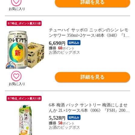
詳細を見る
8/7時点_ポイント最大11倍
チューハイ サッポロ ニッポンのシン レモ
ンサワー 350ml×2ケース/48本《048》『IA
S』【本州のみ 送料無料】
6,690
円
送料込み
60
お酒のビッグボス
詳細を見る
8/7時点_ポイント最大11倍
6本 梅酒 パック サントリー 梅酒にしませ
んか 2L×1ケース/6本《006》『FSH』2000
ml【本州のみ 送料無料】
5,528
円
送料込み
50
お酒のビッグボス