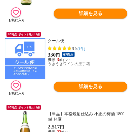
詳細を見る
8/7時点_ポイント最大11倍
クール便
5.0
(1件)
330
円
送料込み
3
うきうきワインの玉手箱
詳細を見る
8/7時点_ポイント最大11倍
【単品】本格焼酎仕込み 小正の梅酒 1800
ml 14度
2,517
円
22