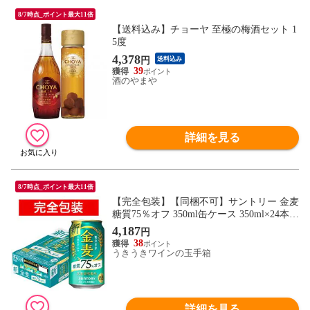
8/7時点_ポイント最大11倍
【送料込み】チョーヤ 至極の梅酒セット 1
5度
4,378
円
送料込み
39
酒のやまや
詳細を見る
8/7時点_ポイント最大11倍
【完全包装】【同梱不可】サントリー 金麦
糖質75％オフ 350ml缶ケース 350ml×24本
(24本入り)【ビール】【国産】【缶ビー
4,187
円
ル】【ギフト】【お中元】【御中元】
38
SUNTORY BEER SET 350ml×24
うきうきワインの玉手箱
詳細を見る