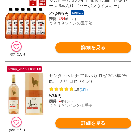
ジムビーム ホワイト 40％ 2700ml 正規 1ケ
ース 6本入り （バーボンウイスキー） 送
料無料
27,995
円
送料込み
254
うきうきワインの玉手箱
詳細を見る
8/7時点_ポイント最大11倍
サンタ・ヘレナ アルパカ ロゼ 2025年 750
ml （チリ ロゼワイン）
5.0
(1件)
536
円
4
うきうきワインの玉手箱
詳細を見る