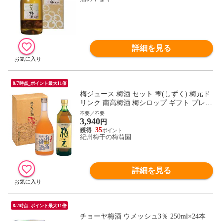
詳細を見る
8/7時点_ポイント最大11倍
梅ジュース 梅酒 セット 雫(しずく) 梅元ド
リンク 南高梅酒 梅シロップ ギフト プレゼ
ント
不要／不要
3,940
円
35
紀州梅干の梅翁園
詳細を見る
8/7時点_ポイント最大11倍
チョーヤ梅酒 ウメッシュ3％ 250ml×24本