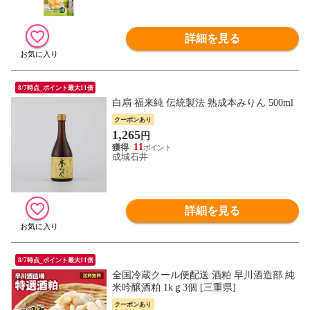
詳細を見る
8/7時点_ポイント最大11倍
白扇 福来純 伝統製法 熟成本みりん 500ml
クーポンあり
1,265
円
11
成城石井
詳細を見る
8/7時点_ポイント最大11倍
全国冷蔵クール便配送 酒粕 早川酒造部 純
米吟醸酒粕 1kｇ3個 [三重県]
クーポンあり