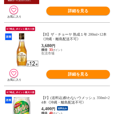
詳細を見る
8/7時点_ポイント最大11倍
【B】ザ・チョーヤ 熟成１年 200ml×12本
《沖縄・離島配送不可》
3,680
円
33
生活市場
詳細を見る
8/7時点_ポイント最大11倍
【F】(送料込)酔わないウメッシュ 350ml×2
4本《沖縄・離島配送不可》
4,400
円
送料込み
40