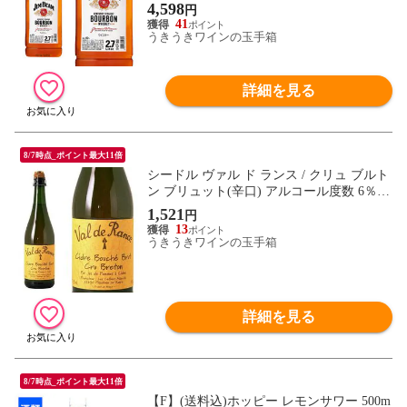
4,598
円
41
うきうきワインの玉手箱
詳細を見る
8/7時点_ポイント最大11倍
シードル ヴァル ド ランス / クリュ ブルト
ン ブリュット(辛口) アルコール度数 6％ 7
50ml
1,521
円
13
うきうきワインの玉手箱
詳細を見る
8/7時点_ポイント最大11倍
【F】(送料込)ホッピー レモンサワー 500m