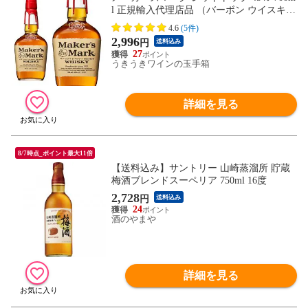
l 正規輸入代理店品 （バーボン ウイスキ
ー） 送料無料
4.6
(5件)
2,996
円
送料込み
27
うきうきワインの玉手箱
詳細を見る
8/7時点_ポイント最大11倍
【送料込み】サントリー 山崎蒸溜所 貯蔵
梅酒ブレンドスーペリア 750ml 16度
2,728
円
送料込み
24
酒のやまや
詳細を見る