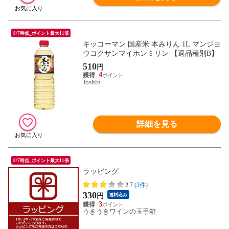
8/7時点_ポイント最大11倍
キッコーマン 国産米 本みりん 1L マンジヨ
ウコクサンマイホンミリン 【返品種別B】
510
円
4
Joshin
詳細を見る
8/7時点_ポイント最大11倍
ラッピング
2.7
(3件)
330
円
送料込み
3
うきうきワインの玉手箱