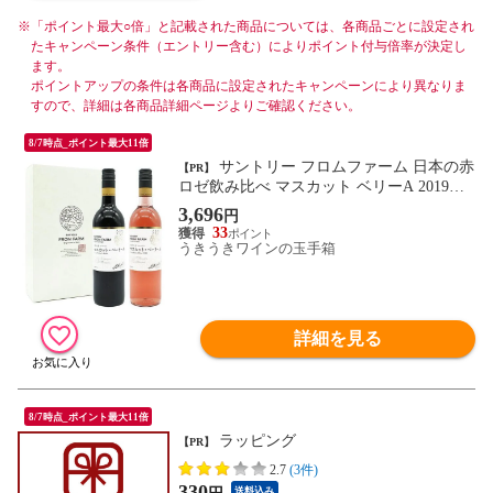
※
「ポイント最大○倍」と記載された商品については、各商品ごとに設定され
たキャンペーン条件（エントリー含む）によりポイント付与倍率が決定し
ます。
ポイントアップの条件は各商品に設定されたキャンペーンにより異なりま
すので、詳細は各商品詳細ページよりご確認ください。
8/7時点_ポイント最大11倍
サントリー フロムファーム 日本の赤
【PR】
ロゼ飲み比べ マスカット ベリーA 2019＆
マスカット ベリーA 2021の飲み比べ 2本ワ
3,696
円
インセット
33
うきうきワインの玉手箱
詳細を見る
8/7時点_ポイント最大11倍
ラッピング
【PR】
2.7
(3件)
330
送料込み