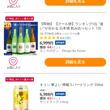
詳細を見る
8/7時点_ポイント最大11倍
【即納】 【クール便】ランキング1位 “違
い”が分かる 日本酒 飲み比べセット 720ml
5本セット 純米大吟醸 純米吟醸 うすにご
1点【720ml】(5本セット)／クール便
り 生酒 純米酒 福岡 地酒 酒 お酒 辛口 甘口
4.4
(5件)
飲み比べ セット 詰め合わせ お祝い 父の日
6,999
円
送料無料
贈り物 ギフト 99987001
64
タンスのゲン Design the Future
詳細を見る
8/7時点_ポイント最大11倍
キリン 華よい 檸檬スパークリング 350ml
48個
6,988
円
送料無料
63
サンドラッグ e-shop