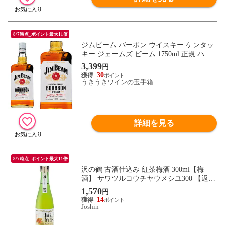
8/7時点_ポイント最大11倍
ジムビーム バーボン ウイスキー ケンタッ
キー ジェームズ ビーム 1750ml 正規 ハー
ドリカー ※ラッピング不可
3,399
円
30
うきうきワインの玉手箱
詳細を見る
8/7時点_ポイント最大11倍
沢の鶴 古酒仕込み 紅茶梅酒 300ml【梅
酒】 サワツルコウチヤウメシユ300 【返品
種別B】
1,570
円
14
Joshin