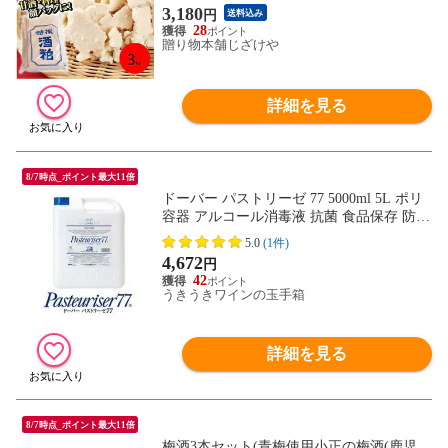
3,180
円
送料込み
28
贈り物本舗じざけや
詳細を見る
8/7時点_ポイント最大11倍
ドーバー パストリーゼ 77 5000ml 5L ポリ
容器 アルコール消毒液 抗菌 食品保存 防カ
ビ 食品直接噴霧 安全 無害 アルコール度数
5.0
(1件)
77° パストリーゼ77 Pasteuriser 77
4,672
円
42
うきうきワインの玉手箱
詳細を見る
8/7時点_ポイント最大11倍
梅酒3本セット(青梅使用小正の梅酒(鹿児