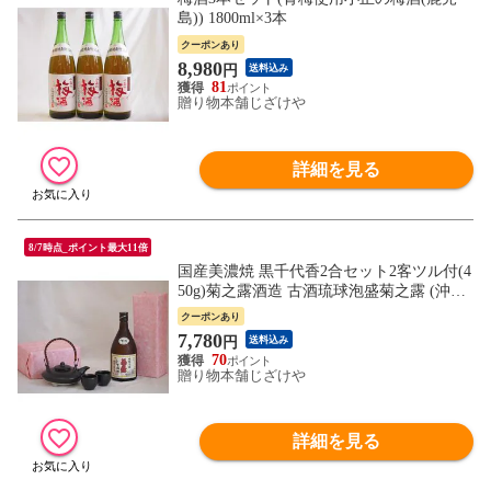
島)) 1800ml×3本
クーポンあり
8,980
円
送料込み
81
贈り物本舗じざけや
詳細を見る
8/7時点_ポイント最大11倍
国産美濃焼 黒千代香2合セット2客ツル付(4
50g)菊之露酒造 古酒琉球泡盛菊之露 (沖縄
県) 720ml
クーポンあり
7,780
円
送料込み
70
贈り物本舗じざけや
詳細を見る