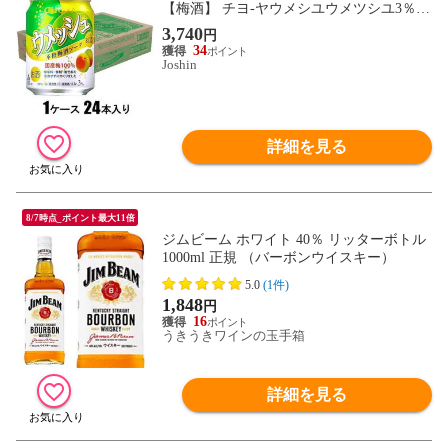
【梅酒】 チヨ-ヤウメシユウメツシユ3％25
0ML 【返品種別B】
3,740
円
34
Joshin
詳細を見る
8/7時点_ポイント最大11倍
ジムビーム ホワイト 40％ リッターボトル
1000ml 正規 （バーボンウイスキー）
5.0
(1件)
1,848
円
16
うきうきワインの玉手箱
詳細を見る