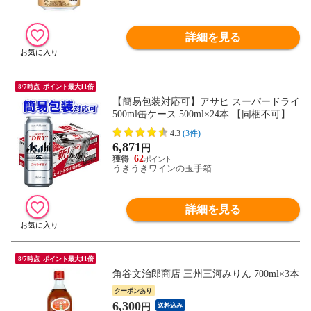
詳細を見る
8/7時点_ポイント最大11倍
【簡易包装対応可】アサヒ スーパードライ
500ml缶ケース 500ml×24本 【同梱不可】
【代引不可】【ビール 国産 缶ビール ギフ
4.3
(3件)
ト お中元 御中元 お歳暮 御歳暮】
6,871
円
62
うきうきワインの玉手箱
詳細を見る
8/7時点_ポイント最大11倍
角谷文治郎商店 三州三河みりん 700ml×3本
クーポンあり
6,300
円
送料込み