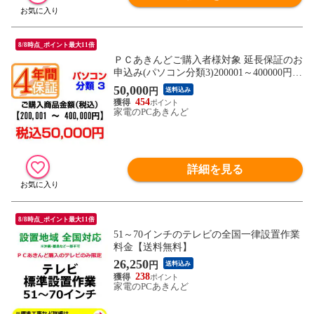
8/8時点_ポイント最大11倍
ＰＣあきんどご購入者様対象 延長保証のお
申込み(パソコン分類3)200001～400000円
【個人様限定】【P延保】
50,000
円
送料込み
454
家電のPCあきんど
詳細を見る
8/8時点_ポイント最大11倍
51～70インチのテレビの全国一律設置作業
料金【送料無料】
26,250
円
送料込み
238
家電のPCあきんど