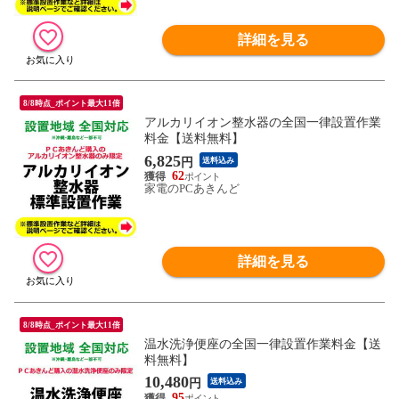
詳細を見る
8/8時点_ポイント最大11倍
アルカリイオン整水器の全国一律設置作業
料金【送料無料】
6,825
円
送料込み
62
家電のPCあきんど
詳細を見る
8/8時点_ポイント最大11倍
温水洗浄便座の全国一律設置作業料金【送
料無料】
10,480
円
送料込み
95