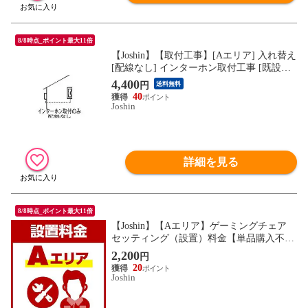
8/8時点_ポイント最大11倍
【Joshin】【取付工事】[Aエリア] 入れ替え
[配線なし] インターホン取付工事 [既設配
線使用、取付のみ]【単品購入不可】【必
4,400
円
送料無料
ずJoshinが販売する対象商品と一緒にお買
40
い求めください】
Joshin
詳細を見る
8/8時点_ポイント最大11倍
【Joshin】【Aエリア】ゲーミングチェア
セッティング（設置）料金【単品購入不
可】【必ずJoshinが販売する対象商品と一
2,200
円
緒にお買い求めください】
20
Joshin