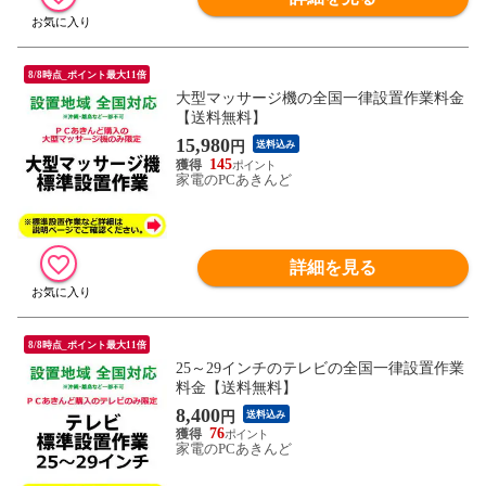
8/8時点_ポイント最大11倍
大型マッサージ機の全国一律設置作業料金
【送料無料】
15,980
円
送料込み
145
家電のPCあきんど
詳細を見る
8/8時点_ポイント最大11倍
25～29インチのテレビの全国一律設置作業
料金【送料無料】
8,400
円
送料込み
76
家電のPCあきんど