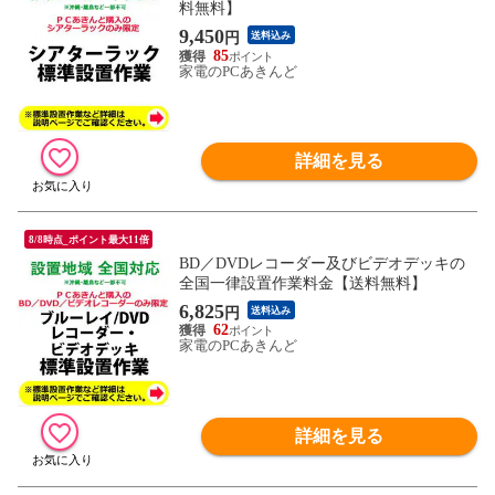
料無料】
9,450
円
送料込み
85
家電のPCあきんど
詳細を見る
8/8時点_ポイント最大11倍
BD／DVDレコーダー及びビデオデッキの
全国一律設置作業料金【送料無料】
6,825
円
送料込み
62
家電のPCあきんど
詳細を見る