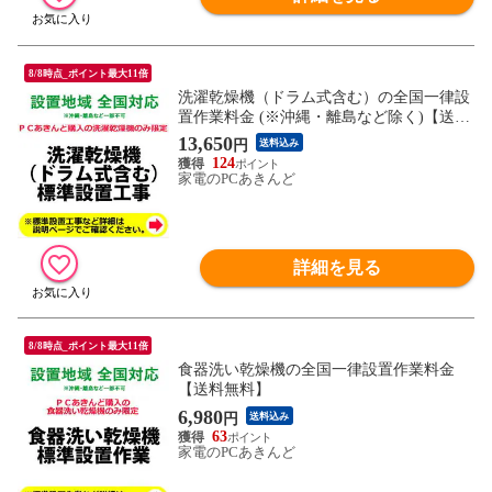
8/8時点_ポイント最大11倍
洗濯乾燥機（ドラム式含む）の全国一律設
置作業料金 (※沖縄・離島など除く)【送料
無料】
13,650
円
送料込み
124
家電のPCあきんど
詳細を見る
8/8時点_ポイント最大11倍
食器洗い乾燥機の全国一律設置作業料金
【送料無料】
6,980
円
送料込み
63
家電のPCあきんど