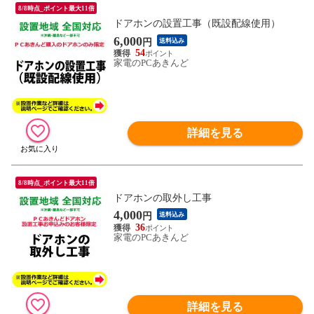
8/8時点_ポイント最大11倍
ドアホンの設置工事（既設配線使用）
6,000
円
送料込み
54
家電のPCあきんど
詳細を見る
8/8時点_ポイント最大11倍
ドアホンの取外し工事
4,000
円
送料込み
36
家電のPCあきんど
詳細を見る