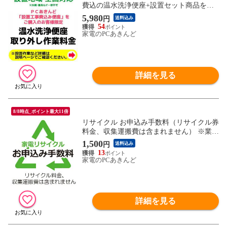
費込の温水洗浄便座+設置セット商品をご
購入のお客様限定 KOUJI-010【送料無料】
5,980
円
送料込み
54
家電のPCあきんど
詳細を見る
8/8時点_ポイント最大11倍
リサイクル お申込み手数料（リサイクル券
料金、収集運搬費は含まれません） ※業務
用は対象外 ※エアコンは対象外
1,500
円
送料込み
13
家電のPCあきんど
詳細を見る