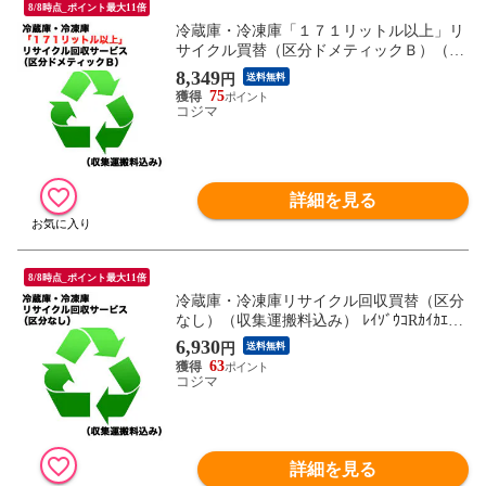
8/8時点_ポイント最大11倍
冷蔵庫・冷凍庫「１７１リットル以上」リ
サイクル買替（区分ドメティックＢ）（収
集運搬料込み） ﾚｲｿﾞｳｺRｶｲｶｴ_ﾄﾞﾒB（対象
8,349
円
送料無料
商品との同時注文時のみ承ります。）
75
コジマ
詳細を見る
8/8時点_ポイント最大11倍
冷蔵庫・冷凍庫リサイクル回収買替（区分
なし）（収集運搬料込み） ﾚｲｿﾞｳｺRｶｲｶｴ_ｸ
ﾌﾞﾝﾅｼ2（対象商品との同時注文時のみ承り
6,930
円
送料無料
ます。）
63
コジマ
詳細を見る