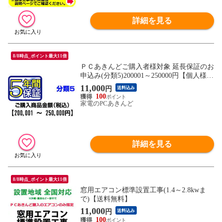
詳細を見る
8/8時点_ポイント最大11倍
ＰＣあきんどご購入者様対象 延長保証のお
申込み(分類5)200001～250000円【個人様限
定】
11,000
円
送料込み
100
家電のPCあきんど
詳細を見る
8/8時点_ポイント最大11倍
窓用エアコン標準設置工事(1.4～2.8kwま
で)【送料無料】
11,000
円
送料込み
100