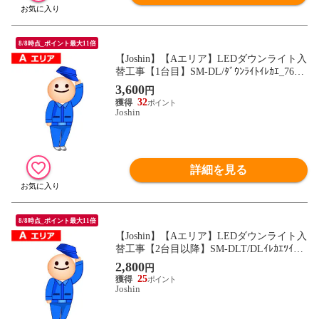
8/8時点_ポイント最大11倍
【Joshin】【Aエリア】LEDダウンライト入
替工事【1台目】SM-DL/ﾀﾞｳﾝﾗｲﾄｲﾚｶｴ_76
【返品種別B】
3,600
円
32
Joshin
詳細を見る
8/8時点_ポイント最大11倍
【Joshin】【Aエリア】LEDダウンライト入
替工事【2台目以降】SM-DLT/DLｲﾚｶｴﾂｲｶ_
76【返品種別B】
2,800
円
25
Joshin