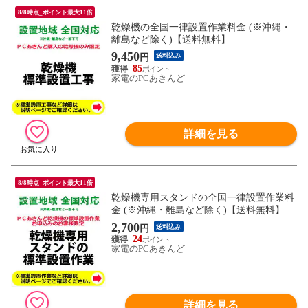
8/8時点_ポイント最大11倍
乾燥機の全国一律設置作業料金 (※沖縄・
離島など除く)【送料無料】
9,450
円
送料込み
85
家電のPCあきんど
詳細を見る
8/8時点_ポイント最大11倍
乾燥機専用スタンドの全国一律設置作業料
金 (※沖縄・離島など除く)【送料無料】
2,700
円
送料込み
24
家電のPCあきんど
詳細を見る