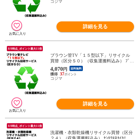
コジマ
詳細を見る
8/8時点_ポイント最大11倍
ブラウン管TV「１５型以下」リサイクル
買替（区分Ｓ０）（収集運搬料込み） ﾌﾞﾗｳ
ﾝｶﾝRｶｲｶｴ_S0（対象商品との同時注文時の
4,070
円
送料無料
み承ります。）
37
コジマ
詳細を見る
8/8時点_ポイント最大11倍
洗濯機・衣類乾燥機リサイクル買替（区分
２４）（収集運搬料込み） ｾﾝﾀｸｷRｶｲｶｴ_24