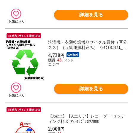
詳細を見る
8/8時点_ポイント最大11倍
洗濯機・衣類乾燥機リサイクル買替（区分
２３）（収集運搬料込み） ｾﾝﾀｸｷRｶｲｶｴ_23
（対象商品との同時注文時のみ承りま
4,730
円
送料無料
す。）
43
コジマ
詳細を見る
8/8時点_ポイント最大11倍
【Joshin】【Aエリア】レコーダー セッテ
ィング料金 ｾﾂﾃｲﾝｸﾞﾘﾖｳ2000
2,000
円