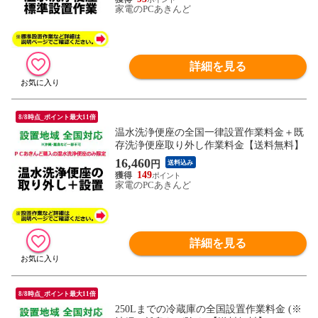
家電のPCあきんど
詳細を見る
8/8時点_ポイント最大11倍
温水洗浄便座の全国一律設置作業料金＋既
存洗浄便座取り外し作業料金【送料無料】
16,460
円
送料込み
149
家電のPCあきんど
詳細を見る
8/8時点_ポイント最大11倍
250Lまでの冷蔵庫の全国設置作業料金 (※