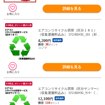
詳細を見る
8/8時点_ポイント最大11倍
エアコンリサイクル買替（区分１８１）
（収集運搬料込み） ｴｱｺﾝRｶｲｶｴ_181（対象
商品との同時注文時のみ承ります。）
4,200
円
送料無料
38
コジマ
詳細を見る
8/8時点_ポイント最大11倍
エアコンリサイクル買替（区分ヤンマー）
（収集運搬料込み） ｴｱｺﾝRｶｲｶｴ_ﾔﾝﾏｰ（対
象商品との同時注文時のみ承ります。）
12,100
円
送料無料
110