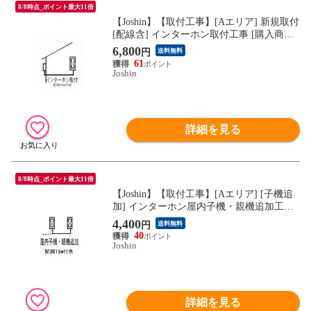
8/8時点_ポイント最大11倍
【Joshin】【取付工事】[Aエリア] 新規取付
[配線含] インターホン取付工事 [購入商品
取付、配線15m付き、木造家屋のみ]【単品
6,800
円
送料無料
購入不可】【必ずJoshinが販売する対象商
61
品と一緒にお買い求めください】
Joshin
詳細を見る
8/8時点_ポイント最大11倍
【Joshin】【取付工事】[Aエリア] [子機追
加] インターホン屋内子機・親機追加工事
[取付工事(配線付き)と同時申込のみ]【単
4,400
円
送料無料
品購入不可】【必ずJoshinが販売する対象
40
商品と一緒にお買い求めください】
Joshin
詳細を見る