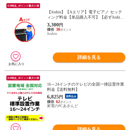
8/8時点_ポイント最大11倍
【Joshin】【Aエリア】電子ピアノ セッテ
ィング料金【単品購入不可】【必ずJoshin
が販売する対象商品と一緒にお買い求めく
3,300
円
ださい】
30
Joshin
詳細を見る
8/8時点_ポイント最大11倍
16～24インチのテレビの全国一律設置作業
料金【送料無料】
6,825
円
送料込み
62
家電のPCあきんど
詳細を見る