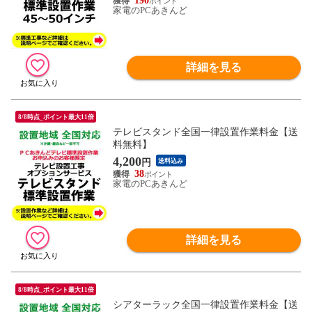
190
家電のPCあきんど
詳細を見る
8/8時点_ポイント最大11倍
テレビスタンド全国一律設置作業料金【送
料無料】
4,200
円
送料込み
38
家電のPCあきんど
詳細を見る
8/8時点_ポイント最大11倍
シアターラック全国一律設置作業料金【送