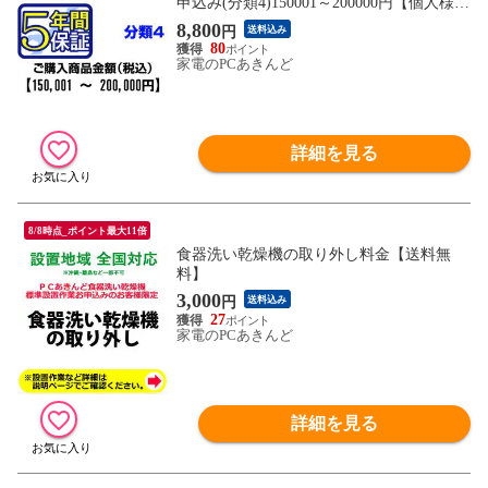
申込み(分類4)150001～200000円【個人様限
定】
8,800
円
送料込み
80
家電のPCあきんど
詳細を見る
8/8時点_ポイント最大11倍
食器洗い乾燥機の取り外し料金【送料無
料】
3,000
円
送料込み
27
家電のPCあきんど
詳細を見る