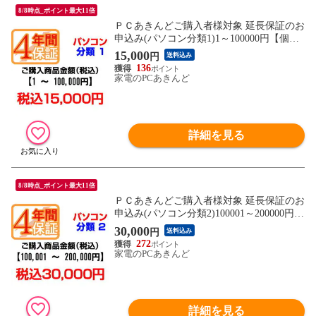
8/8時点_ポイント最大11倍
ＰＣあきんどご購入者様対象 延長保証のお
申込み(パソコン分類1)1～100000円【個人
様限定】【P延保】
15,000
円
送料込み
136
家電のPCあきんど
詳細を見る
8/8時点_ポイント最大11倍
ＰＣあきんどご購入者様対象 延長保証のお
申込み(パソコン分類2)100001～200000円
【個人様限定】【P延保】
30,000
円
送料込み
272
家電のPCあきんど
詳細を見る