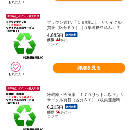
8/8時点_ポイント最大11倍
ブラウン管TV「１６型以上」リサイクル
買替（区分ＢＹ）（収集運搬料込み） ﾌﾞﾗｳ
ﾝｶﾝRｶｲｶｴ_BY（対象商品との同時注文時の
4,895
円
送料無料
み承ります。）
44
コジマ
詳細を見る
8/8時点_ポイント最大11倍
冷蔵庫・冷凍庫「１７０リットル以下」リ
サイクル買替（区分ＳＹ）（収集運搬料込
み） ﾚｲｿﾞｳｺRｶｲｶｴ_SY（対象商品との同時
6,215
円
送料無料
注文時のみ承ります。）
56
コジマ