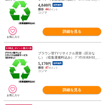
（対象商品との同時注文時のみ承りま
4,840
円
送料無料
す。）
44
コジマ
詳細を見る
8/8時点_ポイント最大11倍
ブラウン管TVリサイクル買替（区分な
し）（収集運搬料込み） ﾌﾞﾗｳﾝｶﾝRｶｲｶｴ_ｸ
ﾌﾞﾝﾅｼ（対象商品との同時注文時のみ承り
5,170
円
送料無料
ます。）
47
コジマ
詳細を見る