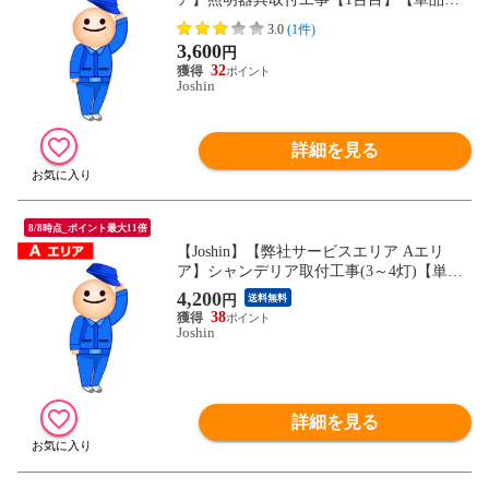
入不可】【必ずJoshinが販売する対象商品
3.0
(1件)
と一緒にお買い求めください】
3,600
円
32
Joshin
詳細を見る
8/8時点_ポイント最大11倍
【Joshin】【弊社サービスエリア Aエリ
ア】シャンデリア取付工事(3～4灯)【単品
購入不可】【必ずJoshinが販売する対象商
4,200
円
送料無料
品と一緒にお買い求めください】
38
Joshin
詳細を見る