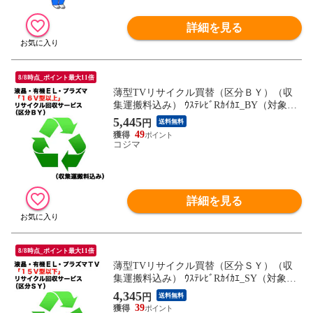
詳細を見る
8/8時点_ポイント最大11倍
薄型TVリサイクル買替（区分ＢＹ）（収
集運搬料込み） ｳｽﾃﾚﾋﾞRｶｲｶｴ_BY（対象商
品との同時注文時のみ承ります。）
5,445
円
送料無料
49
コジマ
詳細を見る
8/8時点_ポイント最大11倍
薄型TVリサイクル買替（区分ＳＹ）（収
集運搬料込み） ｳｽﾃﾚﾋﾞRｶｲｶｴ_SY（対象商
品との同時注文時のみ承ります。）
4,345
円
送料無料
39