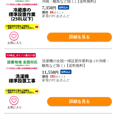
沖縄・離島など除く)【送料無料】
7,350
円
送料込み
66
家電のPCあきんど
詳細を見る
8/8時点_ポイント最大11倍
洗濯機の全国一律設置作業料金 (※沖縄・
離島など除く)【送料無料】
11,550
円
送料込み
105
家電のPCあきんど
詳細を見る