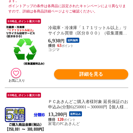
ます。
ポイントアップの条件は各商品に設定されたキャンペーンにより異なりま
すので、詳細は各商品詳細ページよりご確認ください。
8/8時点_ポイント最大11倍
冷蔵庫・冷凍庫「１７１リットル以上」リ
サイクル買替（区分Ｂ００）（収集運搬料
込み） ﾚｲｿﾞｳｺRｶｲｶｴ_B00（対象商品との同
6,930
円
送料無料
時注文時のみ承ります。）
63
コジマ
詳細を見る
8/8時点_ポイント最大11倍
ＰＣあきんどご購入者様対象 延長保証のお
申込み(分類6)250001～300000円【個人様限
定】
13,200
円
送料込み
120
家電のPCあきんど