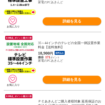
家電のPCあきんど
詳細を見る
8/8時点_ポイント最大11倍
35～44インチのテレビの全国一律設置作業
料金【送料無料】
18,900
円
送料込み
171
家電のPCあきんど
詳細を見る
8/8時点_ポイント最大11倍
ＰＣあきんどご購入者様対象 延長保証のお