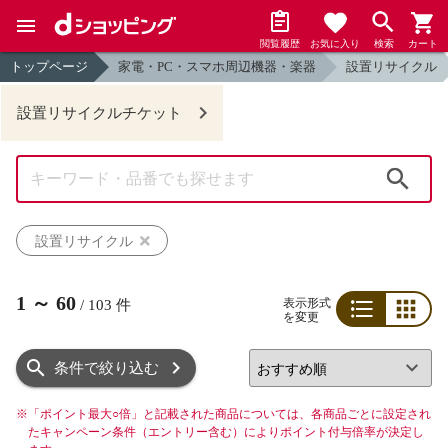
閲覧履歴
お気に入り
検索
カート
トップページ
家電・PC・スマホ周辺機器・楽器
設置リサイクル
設置リサイクルチケット
検索
設置リサイクル
1
～
60
表示形式
/
103
件
を変更
リスト
グリッド
条件で絞り込む
※
「ポイント最大○倍」と記載された商品については、各商品ごとに設定され
たキャンペーン条件（エントリー含む）によりポイント付与倍率が決定し