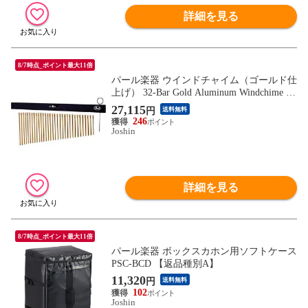
詳細を見る
8/7時点_ポイント最大11倍
パール楽器 ウインドチャイム（ゴールド仕
上げ） 32-Bar Gold Aluminum Windchime P
WCH-3220G 【返品種別A】
27,115
円
送料無料
246
Joshin
詳細を見る
8/7時点_ポイント最大11倍
パール楽器 ボックスカホン用ソフトケース
PSC-BCD 【返品種別A】
11,320
円
送料無料
102
Joshin