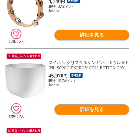
4,140
円
送料無料
37
Joshin
詳細を見る
8/7時点_ポイント最大11倍
マイネル クリスタルシンギングボウル ME
INL SONIC ENERGY COLLECTION CRYS
TAL SINGING BOWLS CSB12F 【返品種別
45,970
円
送料無料
A】
417
Joshin
詳細を見る
8/7時点_ポイント最大11倍