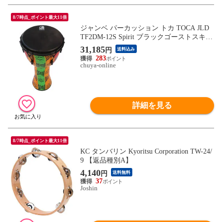
8/7時点_ポイント最大11倍
ジャンベ パーカッション トカ TOCA JLD
TF2DM-12S Spirit ブラックゴーストスキン
シンセティック 2枚のヘッドを同梱
31,185
円
送料込み
283
chuya-online
詳細を見る
8/7時点_ポイント最大11倍
KC タンバリン Kyoritsu Corporation TW-24/
9 【返品種別A】
4,140
円
送料無料
37
Joshin