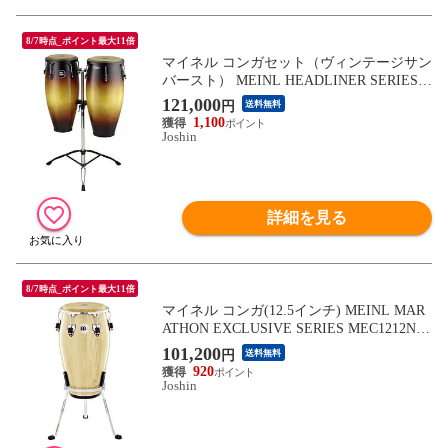
8/7時点_ポイント最大11倍
マイネル コンガセット（ヴィンテージサン
バースト） MEINL HEADLINER SERIES H
C888VSB 【返品種別A】
121,000
円
送料無料
1,100
Joshin
詳細を見る
8/7時点_ポイント最大11倍
マイネル コンガ(12.5インチ) MEINL MAR
ATHON EXCLUSIVE SERIES MEC1212NT-
CH 【返品種別A】
101,200
円
送料無料
920
Joshin