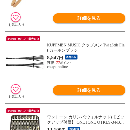
詳細を見る
8/7時点_ポイント最大11倍
KUPPMEN MUSIC クップメン TwigStik Fla
t カーボンブラシ
8,547
円
送料込み
77
chuya-online
詳細を見る
8/7時点_ポイント最大11倍
ワントーン カリンバ(ウォルナット)【ピッ
クアップ付属】 ONETONE OTKLS-34/BW
N 【返品種別A】
12,100
送料無料