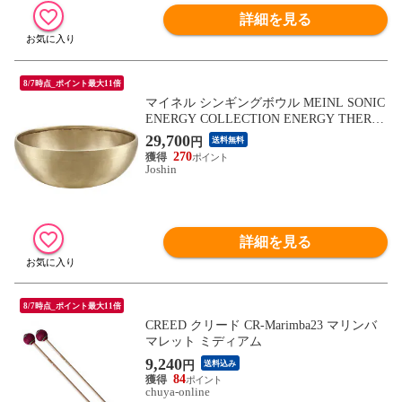
詳細を見る
8/7時点_ポイント最大11倍
マイネル シンギングボウル MEINL SONIC
ENERGY COLLECTION ENERGY THERAP
Y SERIES SB-E-700 【返品種別A】
29,700
円
送料無料
270
Joshin
詳細を見る
8/7時点_ポイント最大11倍
CREED クリード CR-Marimba23 マリンバ
マレット ミディアム
9,240
円
送料込み
84
chuya-online