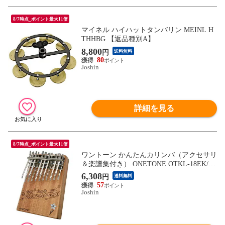
8/7時点_ポイント最大11倍
マイネル ハイハットタンバリン MEINL H
THHBG 【返品種別A】
8,800
円
送料無料
80
Joshin
詳細を見る
8/7時点_ポイント最大11倍
ワントーン かんたんカリンバ（アクセサリ
＆楽譜集付き） ONETONE OTKL-18EK/M
H 【返品種別A】
6,308
円
送料無料
57
Joshin