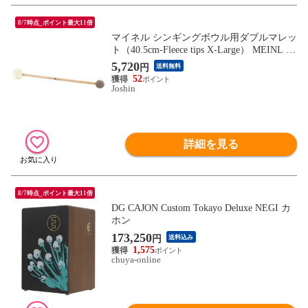
8/7時点_ポイント最大11倍
マイネル シンギングボウル用ダブルマレッ
ト（40.5cm-Fleece tips X-Large） MEINL So
nicEnergy SINGING BOWL PROFESSIONA
5,720
円
送料無料
L DOUBLE MALLET SB-PDM-F-XL 【返
52
品種別A】
Joshin
詳細を見る
8/7時点_ポイント最大11倍
DG CAJON Custom Tokayo Deluxe NEGI カ
ホン
173,250
円
送料込み
1,575
chuya-online