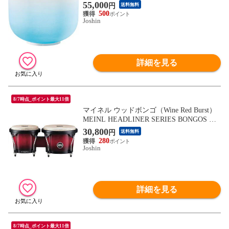
【返品種別A】
55,000
円
送料無料
500
Joshin
詳細を見る
8/7時点_ポイント最大11倍
マイネル ウッドボンゴ（Wine Red Burst）
MEINL HEADLINER SERIES BONGOS HB
100WRB 【返品種別A】
30,800
円
送料無料
280
Joshin
詳細を見る
8/7時点_ポイント最大11倍