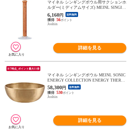
マイネル シンギングボウル用サクションホ
ルダー(ミディアムサイズ) MEINL SINGIN
G BOWL SUCTION HOLDER(Medium) SBS
6,160
円
送料無料
HM 【返品種別A】
56
Joshin
詳細を見る
8/7時点_ポイント最大11倍
マイネル シンギングボウル MEINL SONIC
ENERGY COLLECTION ENERGY THERAP
Y SERIES SB-E-1400 【返品種別A】
58,300
円
送料無料
530
Joshin
詳細を見る