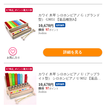
8/7時点_ポイント最大11倍
カワイ 木琴 シロホンピアノ G（グランド
型） G9051 【返品種別A】
10,670
円
送料無料
97
Joshin
詳細を見る
8/7時点_ポイント最大11倍
カワイ 木琴 シロホンピアノ U（アップラ
イト型） シロホンピアノ U 9052 【返品種
別A】
10,670
円
送料無料
97
Joshin