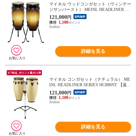
マイネル ウッドコンガセット（ヴィンテー
ジサンバースト） MEINL HEADLINER SE
RIES HC555VSB 【返品種別A】
121,000
円
送料無料
1,100
Joshin
詳細を見る
8/7時点_ポイント最大11倍
マイネル コンガセット（ナチュラル） ME
INL HEADLINER SERIES HC888NT 【返品
種別A】
121,000
円
送料無料
1,100
Joshin
詳細を見る