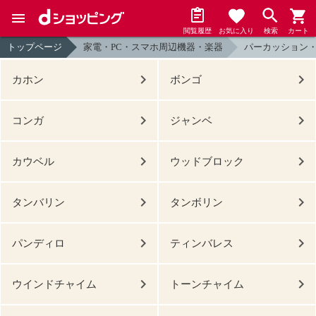
閲覧履歴
お気に入り
検索
カート
トップページ
家電・PC・スマホ周辺機器・楽器
パーカッション
カホン
ボンゴ
コンガ
ジャンベ
カウベル
ウッドブロック
タンバリン
タンボリン
パンディロ
ティンバレス
ウインドチャイム
トーンチャイム