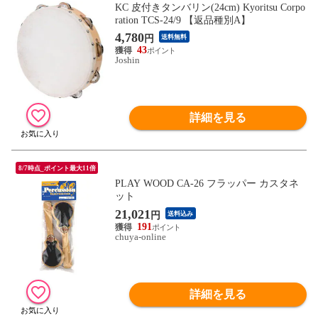
KC 皮付きタンバリン(24cm) Kyoritsu Corpo
ration TCS-24/9 【返品種別A】
4,780
円
送料無料
43
Joshin
詳細を見る
8/7時点_ポイント最大11倍
PLAY WOOD CA-26 フラッパー カスタネ
ット
21,021
円
送料込み
191
chuya-online
詳細を見る