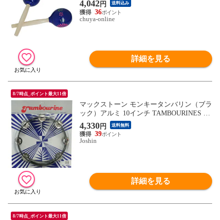
4,042
円
送料込み
36
chuya-online
詳細を見る
8/7時点_ポイント最大11倍
マックストーン モンキータンバリン（ブラ
ック）アルミ 10インチ TAMBOURINES M
M-14H-BLK 【返品種別A】
4,330
円
送料無料
39
Joshin
詳細を見る
8/7時点_ポイント最大11倍