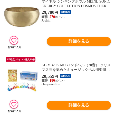
マイネル シンギングボウル MEINL SONIC
ENERGY COLLECTION COSMOS THERAP
Y SERIES SB-C-650 【返品種別A】
29,700
円
送料無料
270
Joshin
詳細を見る
8/7時点_ポイント最大11倍
KC MB20K MU ハンドベル（20音） クリス
マス曲を集めたミュージックベル用楽譜付
セット
20,559
円
送料込み
186
chuya-online
詳細を見る