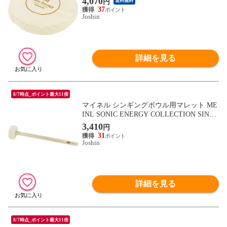
4,070
円
送料無料
SHION SB-BC-26 【返品種別A】
37
Joshin
詳細を見る
8/7時点_ポイント最大11倍
マイネル シンギングボウル用マレット ME
INL SONIC ENERGY COLLECTION SINGI
NG BOWL MALLET SB-M-ST-L 【返品種
3,410
円
別A】
31
Joshin
詳細を見る
8/7時点_ポイント最大11倍