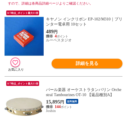
すので、詳細は各商品詳細ページよりご確認ください。
8/7時点_ポイント最大11倍
キヤノン インクリボン EP-102/M310｜プリ
ンター電卓用 10セット
489
円
4
ルーペスタジオ
詳細を見る
8/7時点_ポイント最大11倍
パール楽器 オーケストラタンバリン Orche
stral Tambourines OT-10 【返品種別A】
15,895
円
送料無料
144
Joshin