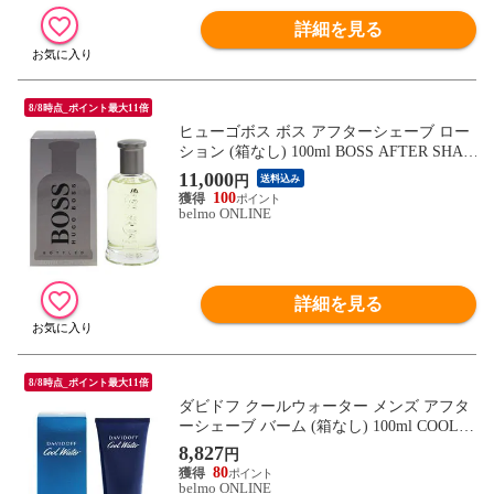
詳細を見る
8/8時点_ポイント最大11倍
ヒューゴボス ボス アフターシェーブ ロー
ション (箱なし) 100ml BOSS AFTER SHAV
E LOTION HUGO BOSS 新品 未使用
11,000
円
送料込み
100
belmo ONLINE
詳細を見る
8/8時点_ポイント最大11倍
ダビドフ クールウォーター メンズ アフタ
ーシェーブ バーム (箱なし) 100ml COOL W
ATER AFTER SHAVE BALM DAVIDOFF 新
8,827
円
品 未使用
80
belmo ONLINE