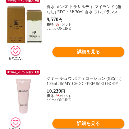
8/8時点_ポイント最大11倍
香水 メンズ トラサルディ マイランド (箱
なし) EDT・SP 30ml 香水 フレグランス TR
USSARDI MY LAND 新品 未使用
9,570
円
87
belmo ONLINE
詳細を見る
8/8時点_ポイント最大11倍
ジミー チュウ ボディローション (箱なし)
100ml JIMMY CHOO PERFUMED BODY L
OTION 新品 未使用
10,239
円
93
belmo ONLINE
詳細を見る