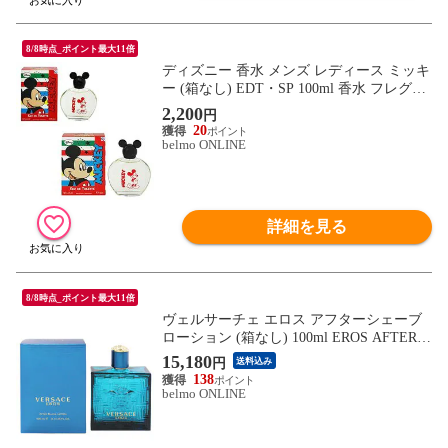
8/8時点_ポイント最大11倍
ディズニー 香水 メンズ レディース ミッキ
ー (箱なし) EDT・SP 100ml 香水 フレグラ
ンス MICKEY DISNEY 新品 未使用
2,200
円
20
belmo ONLINE
詳細を見る
8/8時点_ポイント最大11倍
ヴェルサーチェ エロス アフターシェーブ
ローション (箱なし) 100ml EROS AFTER S
HAVE LOTION VERSACE 新品 未使用
15,180
円
送料込み
138
belmo ONLINE