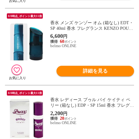
8/8時点_ポイント最大11倍
香水 メンズ ケンゾー オム (箱なし) EDT・
SP 40ml 香水 フレグランス KENZO POUR
HOMME 新品 未使用
6,600
円
60
belmo ONLINE
詳細を見る
8/8時点_ポイント最大11倍
香水 レディース プゥル バイ ケイティ ペ
リー (箱なし) EDP・SP 15ml 香水 フレグラ
ンス KATY PERRY PURR 新品 未使用
2,200
円
20
belmo ONLINE