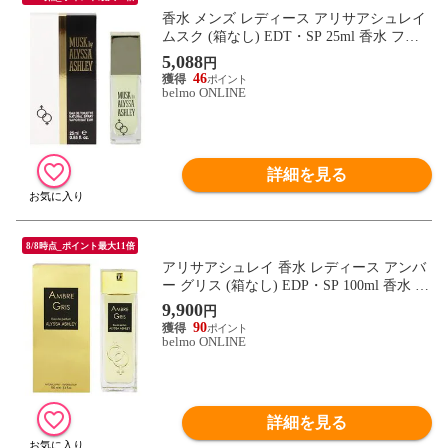
香水 メンズ レディース アリサアシュレイ
ムスク (箱なし) EDT・SP 25ml 香水 フレ
グランス MUSK BY ALYSSA ASHLEY 新
5,088
円
品 未使用
46
belmo ONLINE
詳細を見る
8/8時点_ポイント最大11倍
アリサアシュレイ 香水 レディース アンバ
ー グリス (箱なし) EDP・SP 100ml 香水 フ
レグランス AMBRE GRIS ALYSSA ASHLE
9,900
円
Y 新品 未使用
90
belmo ONLINE
詳細を見る