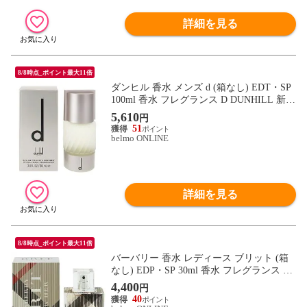
詳細を見る
8/8時点_ポイント最大11倍
ダンヒル 香水 メンズ d (箱なし) EDT・SP
100ml 香水 フレグランス D DUNHILL 新品
未使用
5,610
円
51
belmo ONLINE
詳細を見る
8/8時点_ポイント最大11倍
バーバリー 香水 レディース ブリット (箱
なし) EDP・SP 30ml 香水 フレグランス BR
IT BURBERRY 新品 未使用
4,400
円
40