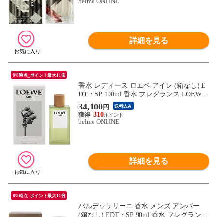
belmo ONLINE
詳細を見る
8/8時点_ポイント最大11倍
香水 レディース ロエベ アイレ (箱なし) E
DT・SP 100ml 香水 フレグランス LOEWE
AIRE 新品 未使用
34,100
円
送料込み
310
belmo ONLINE
詳細を見る
8/8時点_ポイント最大11倍
バルデッサリーニ 香水 メンズ アンバー
(箱なし) EDT・SP 90ml 香水 フレグランス