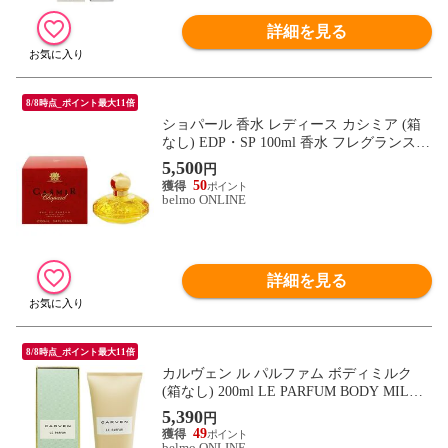
詳細を見る
8/8時点_ポイント最大11倍
ショパール 香水 レディース カシミア (箱
なし) EDP・SP 100ml 香水 フレグランス C
ASMIR CHOPARD 新品 未使用
5,500
円
50
belmo ONLINE
詳細を見る
8/8時点_ポイント最大11倍
カルヴェン ル パルファム ボディミルク
(箱なし) 200ml LE PARFUM BODY MILK C
ARVEN 新品 未使用
5,390
円
49
belmo ONLINE