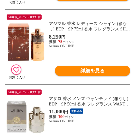
8/8時点_ポイント最大11倍
アジマル 香水 レディース シャイン (箱な
し) EDP・SP 75ml 香水 フレグランス SHIN
E AJMAL 新品 未使用
8,250
円
75
belmo ONLINE
詳細を見る
8/8時点_ポイント最大11倍
アザロ 香水 メンズ ウォンテッド (箱なし)
EDP・SP 50ml 香水 フレグランス WANTE
D AZZARO 新品 未使用
11,000
円
送料込み
100
belmo ONLINE