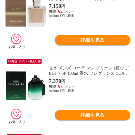
AMBRE BALDESSARINI 新品 未使用
7,150
円
65
belmo ONLINE
詳細を見る
8/8時点_ポイント最大11倍
香水 メンズ コーチ マン グリーン (箱なし)
EDT・SP 100ml 香水 フレグランス COACH
GREEN 新品 未使用
7,370
円
67
belmo ONLINE
詳細を見る