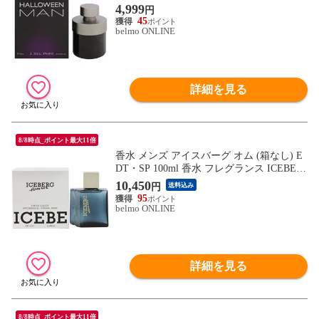
ランス 【在庫限り】 HALLOWEEN MAN J
4,999
円
DEL POZO 新品 未使用
45
belmo ONLINE
詳細を見る
8/8時点_ポイント最大11倍
香水 メンズ アイスバーグ オム (箱なし) E
DT・SP 100ml 香水 フレグランス ICEBER
G HOMME ICE BERG 新品 未使用
10,450
円
送料込み
95
belmo ONLINE
詳細を見る
8/8時点_ポイント最大11倍