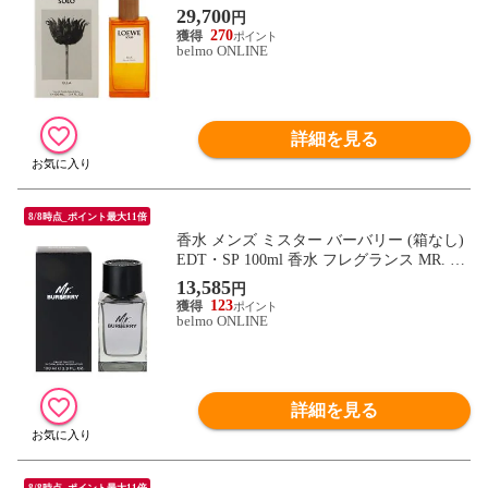
EWE SOLO ELLA 新品 未使用
29,700
円
270
belmo ONLINE
詳細を見る
8/8時点_ポイント最大11倍
香水 メンズ ミスター バーバリー (箱なし)
EDT・SP 100ml 香水 フレグランス MR. BU
RBERRY 新品 未使用
13,585
円
123
belmo ONLINE
詳細を見る
8/8時点_ポイント最大11倍