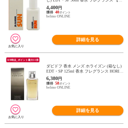
し) EDT・SP 30ml 香水 フレグランス 【在
庫限り】 SUN JIL SANDER 新品 未使用
4,400
円
40
belmo ONLINE
詳細を見る
8/8時点_ポイント最大11倍
ダビドフ 香水 メンズ ホライズン (箱なし)
EDT・SP 125ml 香水 フレグランス HORIZ
ON DAVIDOFF 新品 未使用
6,380
円
58
belmo ONLINE
詳細を見る