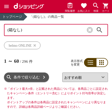
閲覧履歴
お気に入り
検索
カート
トップページ
「(箱なし)」の商品一覧
検索
belmo ONLINE
1
～
60
表示形式
/
296
件
を変更
リスト
グリッド
条件で絞り込む
※
「ポイント最大○倍」と記載された商品については、各商品ごとに設定され
たキャンペーン条件（エントリー含む）によりポイント付与倍率が決定し
ます。
ポイントアップの条件は各商品に設定されたキャンペーンにより異なりま
すので、詳細は各商品詳細ページよりご確認ください。