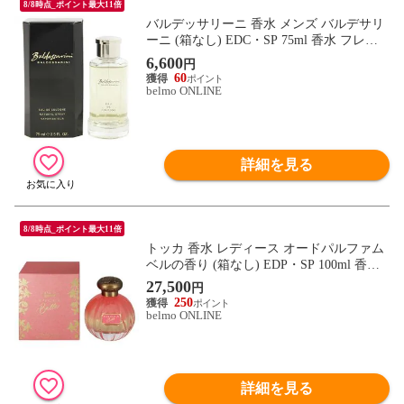
8/8時点_ポイント最大11倍
バルデッサリーニ 香水 メンズ バルデサリ
ーニ (箱なし) EDC・SP 75ml 香水 フレグ
ランス BALDESSARINI 新品 未使用
6,600
円
60
belmo ONLINE
詳細を見る
8/8時点_ポイント最大11倍
トッカ 香水 レディース オードパルファム
ベルの香り (箱なし) EDP・SP 100ml 香水
フレグランス BELLE TOCCA 新品 未使用
27,500
円
250
belmo ONLINE
詳細を見る