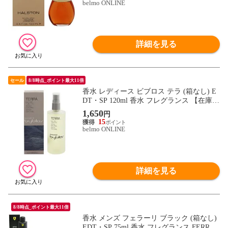
belmo ONLINE
詳細を見る
セール
8/8時点_ポイント最大11倍
香水 レディース ビブロス テラ (箱なし) E
DT・SP 120ml 香水 フレグランス 【在庫限
り】 BYBLOS TERRA 新品 未使用
1,650
円
15
belmo ONLINE
詳細を見る
8/8時点_ポイント最大11倍
香水 メンズ フェラーリ ブラック (箱なし)
EDT・SP 75ml 香水 フレグランス FERRAR