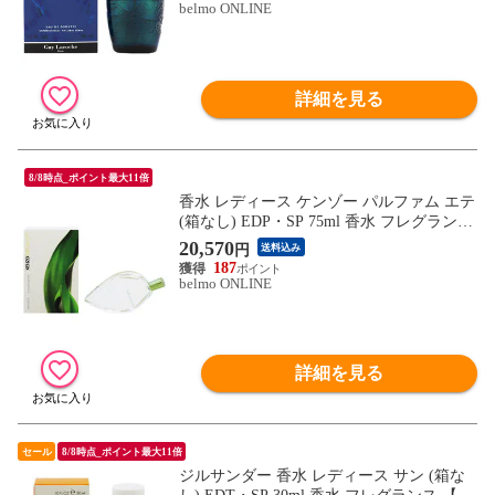
belmo ONLINE
詳細を見る
8/8時点_ポイント最大11倍
香水 レディース ケンゾー パルファム エテ
(箱なし) EDP・SP 75ml 香水 フレグランス
PARFUM DETE KENZO 新品 未使用
20,570
円
送料込み
187
belmo ONLINE
詳細を見る
セール
8/8時点_ポイント最大11倍
ジルサンダー 香水 レディース サン (箱な