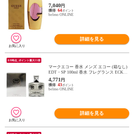
OLD 新品 未使用
7,040
円
64
belmo ONLINE
詳細を見る
8/8時点_ポイント最大11倍
マークエコー 香水 メンズ エコー (箱なし)
EDT・SP 100ml 香水 フレグランス ECKO
MARC ECKO 新品 未使用
4,771
円
43
belmo ONLINE
詳細を見る