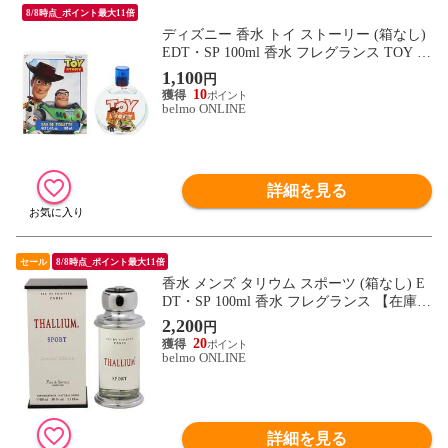
8/8時点_ポイント最大11倍
ディズニー 香水 トイ ストーリー (箱なし)
EDT・SP 100ml 香水 フレグランス TOY S
TORY DISNEY 新品 未使用
1,100
円
10
belmo ONLINE
詳細を見る
セール
8/8時点_ポイント最大11倍
香水 メンズ タリウム スポーツ (箱なし) E
DT・SP 100ml 香水 フレグランス 【在庫限
り】 THALLIUM SPORT 新品 未使用
2,200
円
20
belmo ONLINE
詳細を見る