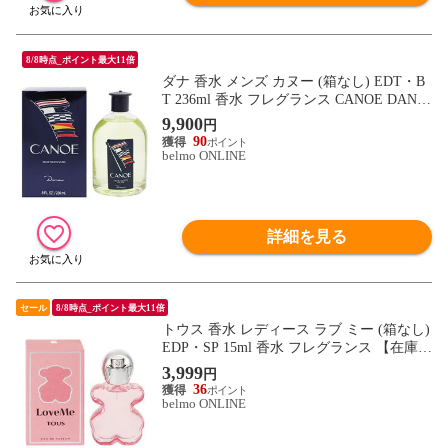
8/8時点_ポイント最大11倍
ダナ 香水 メンズ カヌー (箱なし) EDT・B
T 236ml 香水 フレグランス CANOE DANA
新品 未使用
9,900
円
90
belmo ONLINE
詳細を見る
セール
8/8時点_ポイント最大11倍
トウス 香水 レディース ラブ ミー (箱なし)
EDP・SP 15ml 香水 フレグランス 【在庫限
り】 LOVE ME TOUS 新品 未使用
3,999
円
36
belmo ONLINE