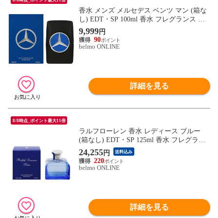
香水 メンズ メルセデス ベンツ マン (箱な
し) EDT・SP 100ml 香水 フレグランス ME
RCEDES BENZ MAN 新品 未使用
9,999
円
90
belmo ONLINE
詳細を見る
8/8時点_ポイント最大11倍
ラルフローレン 香水 レディース ブルー
(箱なし) EDT・SP 125ml 香水 フレグラン
ス BLUE RALPH LAUREN 新品 未使用
24,255
円
送料込み
220
belmo ONLINE
詳細を見る