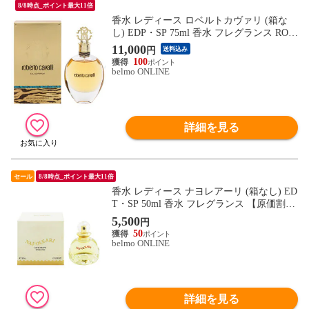
8/8時点_ポイント最大11倍
香水 レディース ロベルトカヴァリ (箱な
し) EDP・SP 75ml 香水 フレグランス ROB
ERTO CAVALLI 新品 未使用
11,000
円
送料込み
100
belmo ONLINE
詳細を見る
セール
8/8時点_ポイント最大11倍
香水 レディース ナヨレアーリ (箱なし) ED
T・SP 50ml 香水 フレグランス 【原価割れ
／在庫限り】 NAJ-OLEARI 新品 未使用
5,500
円
50
belmo ONLINE
詳細を見る