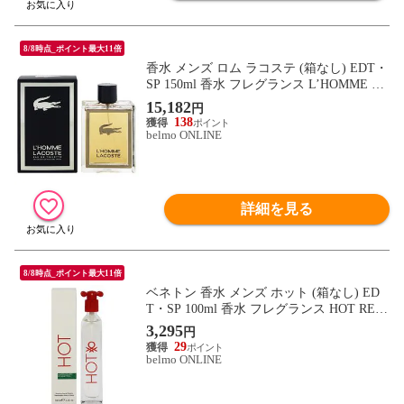
8/8時点_ポイント最大11倍
香水 メンズ ロム ラコステ (箱なし) EDT・
SP 150ml 香水 フレグランス L’HOMME LA
COSTE 新品 未使用
15,182
円
138
belmo ONLINE
詳細を見る
8/8時点_ポイント最大11倍
ベネトン 香水 メンズ ホット (箱なし) ED
T・SP 100ml 香水 フレグランス HOT REL
AXING BENETTON 新品 未使用
3,295
円
29
belmo ONLINE